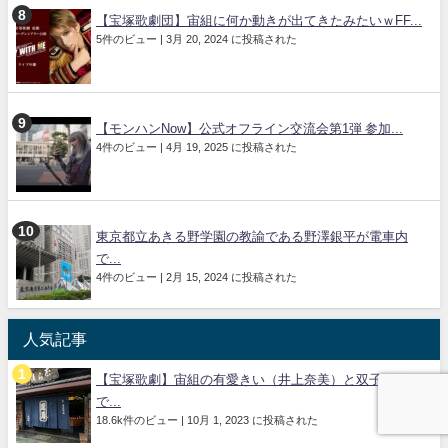
【宝塚歌劇団】宙組に何か動きが出てきたみたいｗFF...
5件のビュー
|
3月 20, 2024 に投稿された
【モンハンNow】公式オフライン交流会第1弾 参加...
4件のビュー
|
4月 19, 2025 に投稿された
東京都立あきる野学園の教諭である野澤銀平が電車内
で...
4件のビュー
|
2月 15, 2024 に投稿された
人気記事
【宝塚歌劇】宙組の有愛きい（井上奈美）と双子の妹
で...
18.6k件のビュー
|
10月 1, 2023 に投稿された