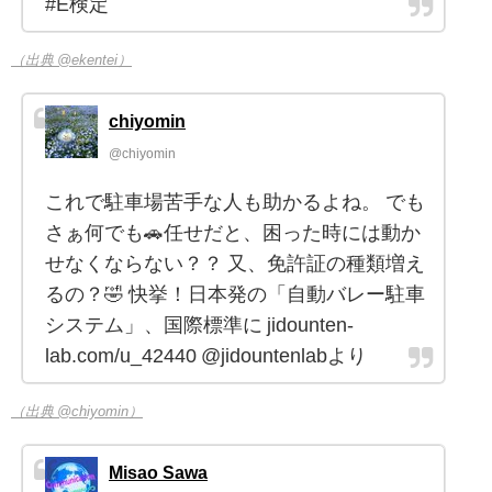
#E検定
（出典 @ekentei）
chiyomin
@chiyomin
これで駐車場苦手な人も助かるよね。 でも
さぁ何でも🚗任せだと、困った時には動か
せなくならない？？ 又、免許証の種類増え
るの？🤣 快挙！日本発の「自動バレー駐車
システム」、国際標準に jidounten-
lab.com/u_42440 @jidountenlabより
（出典 @chiyomin）
Misao Sawa