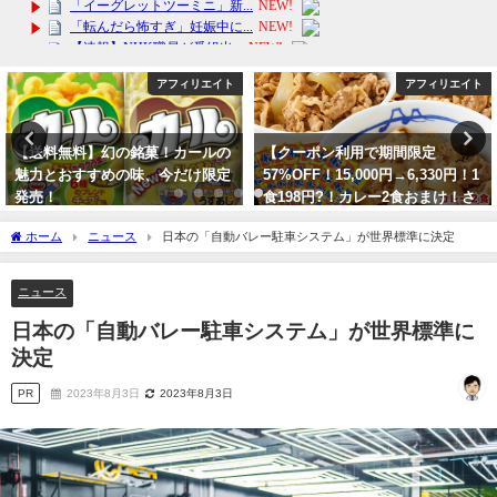
アフィリエイト
アフィリエイト
【送料無料】幻の銘菓！カールの
【クーポン利用で期間限定
魅力とおすすめの味、今だけ限定
57%OFF！15,000円→6,330円！1
発売！
食198円?！カレー2食おまけ！さ
らに100人に1人牛めし10食が当た
2024年1月27日
ホーム
ニュース
日本の「自動バレー駐車システム」が世界標準に決定
るキャンペーンも！】松屋
2024年6月9日
ニュース
日本の「自動バレー駐車システム」が世界標準に
決定
PR
2023年8月3日
2023年8月3日