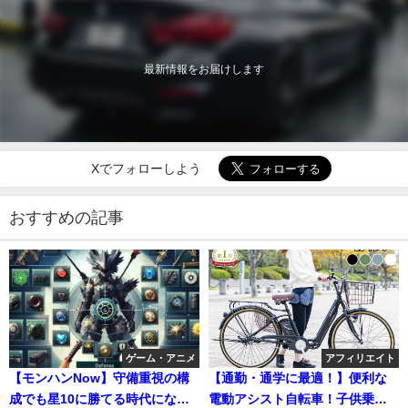
最新情報をお届けします
Xでフォローしよう
おすすめの記事
ゲーム・アニメ
アフィリエイト
【モンハンNow】守備重視の構
【通勤・通学に最適！】便利な
成でも星10に勝てる時代になっ
電動アシスト自転車！子供乗せ