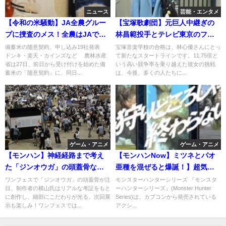
ニュース
芸能・エンタメ
【令和の米騒動】JA全農グルー
【宝塚歌劇団】元巨人中継ぎの
プに捜査のメス！全農はJAでは
林昌範投手とテレビ東京のフリ
なく、全農物流で利益計上。
ーアナウンサー亀井京子の長
備蓄米の随意契約、申し込み19社発表
宝塚音楽学校の合格は、林心優さんにとっ
ドンキ・楽天・カインズなど 農林水産
て新たなスタートラインです。11.75倍と
女・林心優が合格
省は27日、前日から受け付けを始めた備
いう高い競争率を乗り越えた彼女の挑戦
蓄米の「随意契約」に、同日...
は、今後、多くの人たちに...
ゲーム・アニメ
ゲーム・アニメ
【モンハン】神経経路まで考え
【モンハンNow】ミツネとパオ
た「ジンオウガ」の頭蓋骨など
亜種を混ぜると爆誕！】超気持
こだわりの出展多数のワンフェ
ちいい双剣！
ワンフェスで「ジンオウガ」の頭蓋骨が注
モンスターハンターシリーズ 『モンスタ
目。制作者の横山氏はリアルな考証をもと
ーハンターシリーズ』(Monster Hunter
ス
に創作し、細部にこだわりが光る。次回展
Series)は、カプコンから発売されている
示も楽しみ！ワンフェスでは...
アクシ...