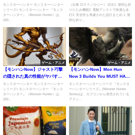
たので紹介してみた！
や折りたたみも可能な26インチ
モンスターハンター モンスターハンター
（出典 21テクノロジー） 目次1. 便利な折
シリーズ> モンスターハンター 『モンス
りたたみ機能2. 電動アシストで快適な走
モデルが最適な理由！送料無
ターハンター』（Monster Hunter）は、
行3. 安全性も考慮された設計まとめ 1. 便
料！
200...
利な折り...
ゲーム・アニメ
ゲーム・アニメ
【モンハンNow】ジャスト巧撃
【モンハンNow】Mon Hun
の隠された真の性能がヤバすぎ
Now 3 Builds You MUST HAVE
る！火力の限界突破で引いちゃ
for Season
モンスターハンター モンスターハンター
モンスターハンターシリーズ 『モンスタ
シリーズ> モンスターハンター 『モンス
ーハンターシリーズ』(Monster Hunter
う奴w
ターハンター』（Monster Hunter）は、
Series)は、カプコンから発売されている
200...
アクシ...