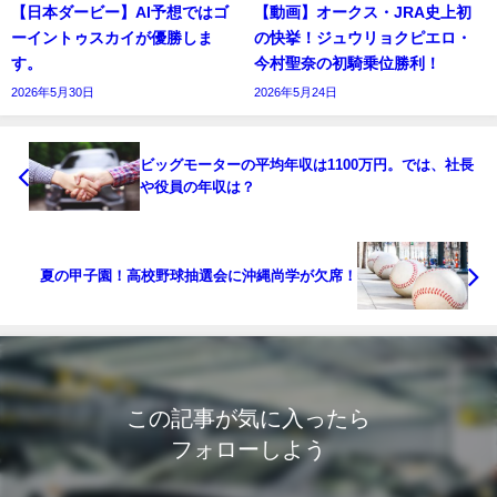
【日本ダービー】AI予想ではゴ
【動画】オークス・JRA史上初
ーイントゥスカイが優勝しま
の快挙！ジュウリョクピエロ・
す。
今村聖奈の初騎乗位勝利！
2026年5月30日
2026年5月24日
ビッグモーターの平均年収は1100万円。では、社長
や役員の年収は？
夏の甲子園！高校野球抽選会に沖縄尚学が欠席！
この記事が気に入ったら
フォローしよう