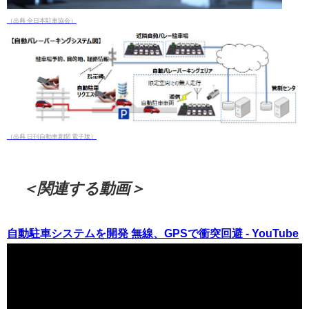
（出典 全日本駐車協会）
（出典 日刊自動車新聞 電子版）
＜関連する動画＞
自動駐車システムを開発 無線、GPSで衝突回避 - YouTube