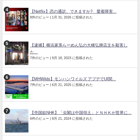
【Netflix】恋の通訳、できますか? 愛着障害...
8件のビュー
|
1月 31, 2026 に投稿された
【逮捕】横浜家系らーめん弘の大橋弘輝店主を殺害し
た...
7件のビュー
|
9月 18, 2023 に投稿された
【MHWilds】モンハンワイルズ アプデでUI関...
7件のビュー
|
6月 21, 2025 に投稿された
【売国奴NHK】「尖閣は中国領土」とＮＨＫが世界に...
6件のビュー
|
8月 21, 2024 に投稿された