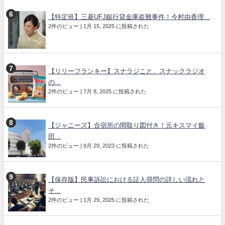
【特定班】三菱UFJ銀行貸金庫盗難事件！今村由香理...
2件のビュー
|
1月 15, 2025 に投稿された
【リリーフランキー】スナラジこと、スナックラジオ
の...
2件のビュー
|
7月 8, 2025 に投稿された
【ジャニーズ】合宿所の間取り図付き！元キスマイ飯
田...
2件のビュー
|
9月 29, 2023 に投稿された
【保存版】民事訴訟における証人尋問の詳しい流れと
そ...
2件のビュー
|
1月 29, 2025 に投稿された