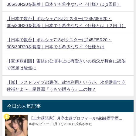
305/30R20を装着｜日本でも希少なワイド仕様とは(3回目）
【日本で数台】ポルシェ718ボクスターに245/35R20・
305/30R20を装着｜日本でも希少なワイド仕様とは（２回目）
【日本で数台】ポルシェ718ボクスターに245/35R20・
305/30R20を装着｜日本でも希少なワイド仕様とは
【宝塚歌劇団】宙組の公演中止に有愛きいの怨念が舞台に憑依
で楽屋は騒然に
【嵐】ラストライブの裏側。政治利用というか、次期選書で立
候補だよ〜！星野源『うちで踊ろう』二の舞？
今日の人気記事
【上方落語家】月亭太遊プロフィールwiki経歴学歴...
83件のビュー
|
1月 17, 2026 に投稿された