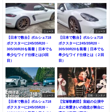
ニュース
ニュース
【日本で数台】ポルシェ718
【日本で数台】ポルシェ718
ボクスターに245/35R20・
ボクスターに245/35R20・
305/30R20を装着｜日本でも
305/30R20を装着｜日本でも
希少なワイド仕様とは(3回
希少なワイド仕様とは（２回
目）
目）
ニュース
芸能・エンタメ
【日本で数台】ポルシェ718
【宝塚歌劇団】宙組の公演中
ボクスターに245/35R20・
止に有愛きいの怨念が舞台に