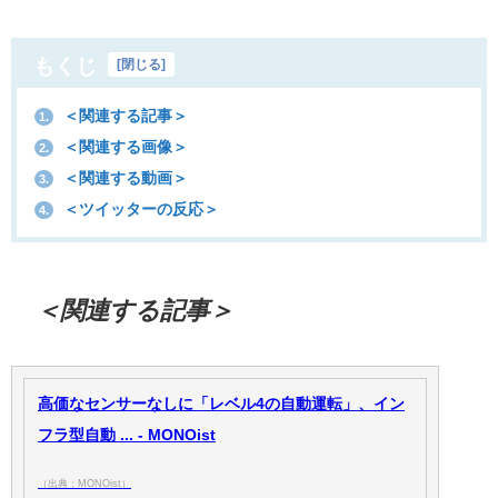
もくじ
[
閉じる
]
＜関連する記事＞
1.
＜関連する画像＞
2.
＜関連する動画＞
3.
＜ツイッターの反応＞
4.
＜関連する記事＞
高価なセンサーなしに「レベル4の自動運転」、イン
フラ型自動 ... - MONOist
（出典：MONOist）