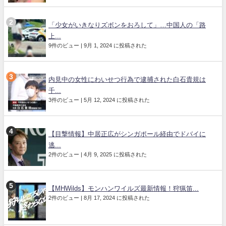
「少女がいきなりズボンをおろして」…中国人の「路
上...
9件のビュー
|
9月 1, 2024 に投稿された
内見中の女性にわいせつ行為で逮捕された白石貴規は
千...
3件のビュー
|
5月 12, 2024 に投稿された
【目撃情報】中居正広がシンガポール経由でドバイに
逃...
2件のビュー
|
4月 9, 2025 に投稿された
【MHWilds】モンハンワイルズ最新情報！狩猟笛...
2件のビュー
|
8月 17, 2024 に投稿された