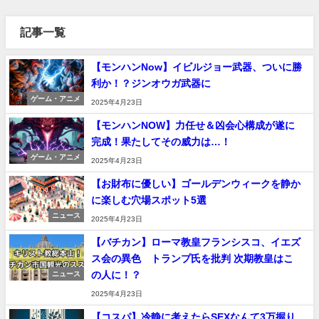
記事一覧
【モンハンNow】イビルジョー武器、ついに勝
利か！？ジンオウガ武器に
ゲーム・アニメ
2025年4月23日
【モンハンNOW】力任せ＆凶会心構成が遂に
完成！果たしてその威力は…！
ゲーム・アニメ
2025年4月23日
【お財布に優しい】ゴールデンウィークを静か
に楽しむ穴場スポット5選
ニュース
2025年4月23日
【バチカン】ローマ教皇フランシスコ、イエズ
ス会の異色 トランプ氏を批判 次期教皇はこ
の人に！？
ニュース
2025年4月23日
【コスパ】冷静に考えたらSEXなんて3万握り