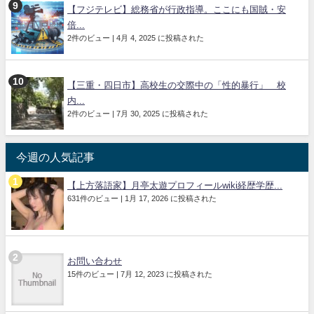
【フジテレビ】総務省が行政指導。ここにも国賊・安
倍...
2件のビュー
|
4月 4, 2025 に投稿された
【三重・四日市】高校生の交際中の「性的暴行」 校
内...
2件のビュー
|
7月 30, 2025 に投稿された
今週の人気記事
【上方落語家】月亭太遊プロフィールwiki経歴学歴...
631件のビュー
|
1月 17, 2026 に投稿された
お問い合わせ
15件のビュー
|
7月 12, 2023 に投稿された