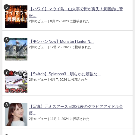
【ハワイ】マウイ島 山火事で街が喪失！意図的に警
報...
2件のビュー
|
8月 25, 2023 に投稿された
【モンハンNow】Monster Hunter N...
2件のビュー
|
12月 25, 2023 に投稿された
【Switch】Splatoon3 明らかに最強な...
2件のビュー
|
4月 7, 2024 に投稿された
【写真】元ミスアース日本代表のグラビアアイドル斎
藤...
2件のビュー
|
11月 1, 2024 に投稿された