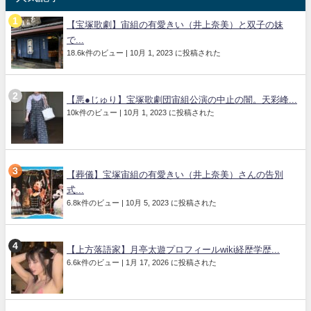
【宝塚歌劇】宙組の有愛きい（井上奈美）と双子の妹
で...
18.6k件のビュー
|
10月 1, 2023 に投稿された
【悪●じゅり】宝塚歌劇団宙組公演の中止の闇。天彩峰...
10k件のビュー
|
10月 1, 2023 に投稿された
【葬儀】宝塚宙組の有愛きい（井上奈美）さんの告別
式...
6.8k件のビュー
|
10月 5, 2023 に投稿された
【上方落語家】月亭太遊プロフィールwiki経歴学歴...
6.6k件のビュー
|
1月 17, 2026 に投稿された