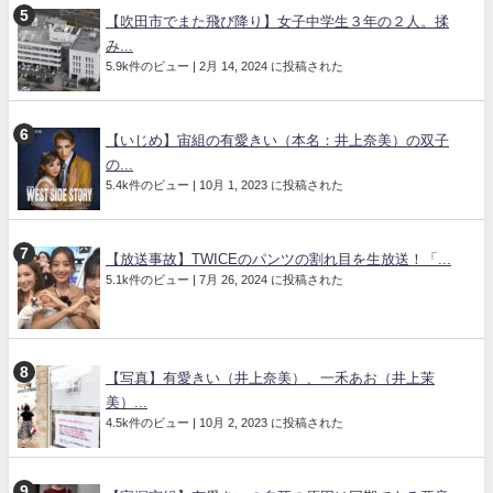
【吹田市でまた飛び降り】女子中学生３年の２人。揉
み...
5.9k件のビュー
|
2月 14, 2024 に投稿された
【いじめ】宙組の有愛きい（本名：井上奈美）の双子
の...
5.4k件のビュー
|
10月 1, 2023 に投稿された
【放送事故】TWICEのパンツの割れ目を生放送！「...
5.1k件のビュー
|
7月 26, 2024 に投稿された
【写真】有愛きい（井上奈美）、一禾あお（井上茉
美）...
4.5k件のビュー
|
10月 2, 2023 に投稿された