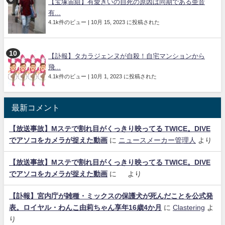
【宝塚宙組】有愛きいの自死の原因は同期である亜音
有...
4.1k件のビュー
|
10月 15, 2023 に投稿された
【訃報】タカラジェンヌが自殺！自宅マンションから
飛...
4.1k件のビュー
|
10月 1, 2023 に投稿された
最新コメント
【放送事故】Mステで割れ目がくっきり映ってる TWICE。DIVE
でアソコをカメラが捉えた動画
に
ニュースメーカー管理人
より
【放送事故】Mステで割れ目がくっきり映ってる TWICE。DIVE
でアソコをカメラが捉えた動画
に
より
【訃報】宮内庁が雑種・ミックスの保護犬が死んだことを公式発
表。ロイヤル・わんこ由莉ちゃん享年16歳4か月
に
Clastering
よ
り