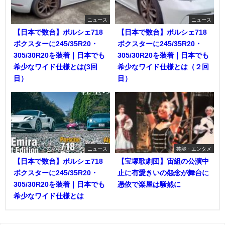
ニュース
ニュース
【日本で数台】ポルシェ718
【日本で数台】ポルシェ718
ボクスターに245/35R20・
ボクスターに245/35R20・
305/30R20を装着｜日本でも
305/30R20を装着｜日本でも
希少なワイド仕様とは(3回
希少なワイド仕様とは（２回
目）
目）
ニュース
芸能・エンタメ
【日本で数台】ポルシェ718
【宝塚歌劇団】宙組の公演中
ボクスターに245/35R20・
止に有愛きいの怨念が舞台に
305/30R20を装着｜日本でも
憑依で楽屋は騒然に
希少なワイド仕様とは