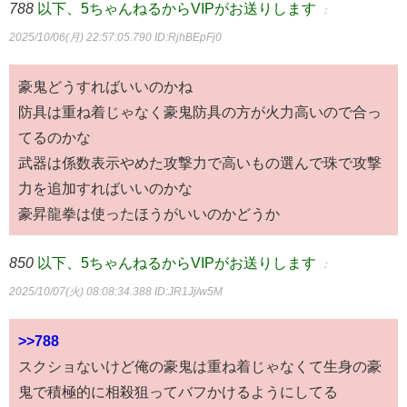
788
以下、5ちゃんねるからVIPがお送りします
：
2025/10/06(月) 22:57:05.790
ID:RjhBEpFj0
豪鬼どうすればいいのかね
防具は重ね着じゃなく豪鬼防具の方が火力高いので合っ
てるのかな
武器は係数表示やめた攻撃力で高いもの選んで珠で攻撃
力を追加すればいいのかな
豪昇龍拳は使ったほうがいいのかどうか
850
以下、5ちゃんねるからVIPがお送りします
：
2025/10/07(火) 08:08:34.388
ID:JR1Jj/w5M
>>788
スクショないけど俺の豪鬼は重ね着じゃなくて生身の豪
鬼で積極的に相殺狙ってバフかけるようにしてる