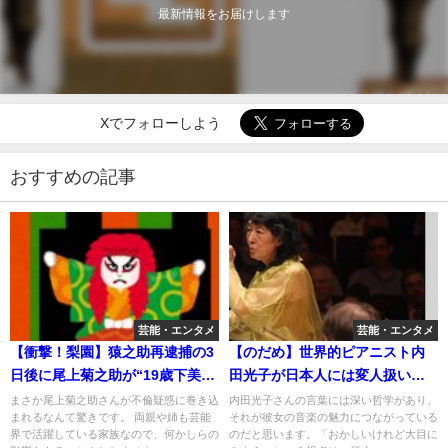
最新情報をお届けします
Xでフォローしよう
おすすめの記事
芸能・エンタメ
芸能・エンタメ
【衝撃！梨園】猿之助再逮捕の3
【のだめ】世界的ピアニスト内
日後に尾上菊之助が“19歳下美女
田光子が日本人には変人扱いさ
と高級ホテル不倫泊
れていると英紙「デイリー・テ
まさか尾上菊之助さんが不倫疑惑に巻き込
内田光子さんの言葉には深い哲学があり、
まれるなんて驚きです。 両親や姉も芸能
それが彼女の音楽の魅力につながっている
レグラフ」が発表
界で活躍している家族なので、何かしらの
のだと思います。「おかしいけれど大目に