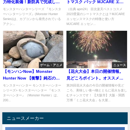
力特化装備！新防具で完成した
トマスク パック MJCARE エッ
連撃5太刀装備紹介！
センスマスク 100枚 個包装 人気
モンスターハンターシリーズ 『モンスタ
（出典 apm24） 目次楽天ベストコスメ
ーハンターシリーズ』(Monster Hunter
2023受賞のシートマスクとは？MJCARE
ランキング 韓国
Series)は、カプコンから発売されている
エッセンスマスクの特徴と使い方
アクシ...
MJCARE エッセン...
ゲーム・アニメ
ニュース
【モンハンNow】Monster
【花火大会】本日の開催情報。
Hunter Now 【衝撃】純石のド
見どころポイント。オススメ駐
ロップ率を調査
車場。是非チェックしてくださ
モンスターハンター モンスターハンター
第26回花火大会の今日の開催情報や見ど
シリーズ> モンスターハンター 『モンス
ころ、美味しい食べ物とともに花火を楽し
い。
ターハンター』（Monster Hunter）は、
むチャンスです！ 【大阪市】大阪・関西
200...
万博「ミニ花火大会」を大屋...
ニュースメーカー