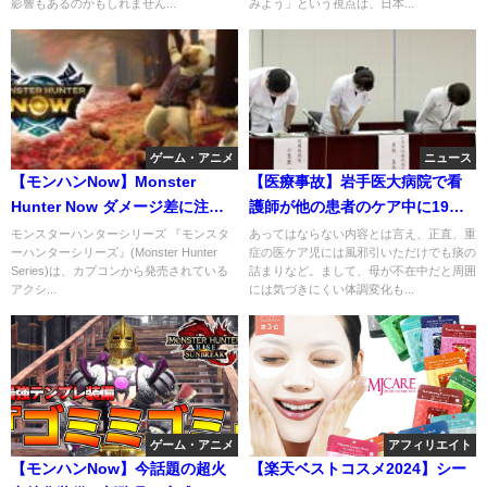
影響もあるのかもしれません...
みよう」という視点は、日本...
ゲーム・アニメ
ニュース
【モンハンNow】Monster
【医療事故】岩手医大病院で看
Hunter Now ダメージ差に注目
護師が他の患者のケア中に19歳
会心撃属性を使う場合
が窒息死。マジ？
モンスターハンターシリーズ 『モンスタ
あってはならない内容とは言え、正直、重
ーハンターシリーズ』(Monster Hunter
症の医ケア児には風邪引いただけでも痰の
Series)は、カプコンから発売されている
詰まりなど。まして、母が不在中だと周囲
アクシ...
には気づきにくい体調変化も...
ゲーム・アニメ
アフィリエイト
【モンハンNow】今話題の超火
【楽天ベストコスメ2024】シー