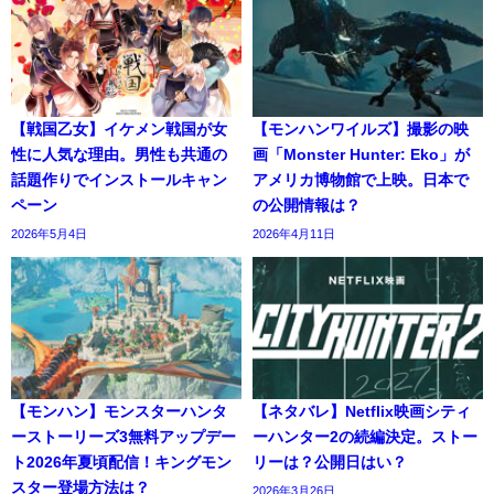
【戦国乙女】イケメン戦国が女
【モンハンワイルズ】撮影の映
性に人気な理由。男性も共通の
画「Monster Hunter: Eko」が
話題作りでインストールキャン
アメリカ博物館で上映。日本で
ペーン
の公開情報は？
2026年5月4日
2026年4月11日
【モンハン】モンスターハンタ
【ネタバレ】Netflix映画シティ
ーストーリーズ3無料アップデー
ーハンター2の続編決定。ストー
ト2026年夏頃配信！キングモン
リーは？公開日はい？
スター登場方法は？
2026年3月26日