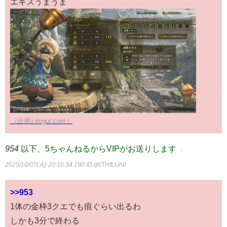
エキスうまうま
（出典 i.imgur.com）
954
以下、5ちゃんねるからVIPがお送りします
：
2025/10/07(火) 20:16:34.190
ID:qKTHfLUh0
>>953
1体の金枠3クエでも痕ぐらい出るわ
しかも3分で終わる