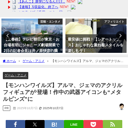
芸能・エンタメ
アフィリエイト
【文春砲】テレビ朝日が東京・お
最安値に挑戦！【シアートップ
台場有明にジャニーズ劇場開業で
ス】おしゃれな重ね着スタイルを
2日の記者会見は井ノ原快彦の隣
楽しもう！
にテレ朝が着席か？帝国劇場出禁
2024年4月16日
ホーム
ゲーム・アニメ
【モンハンワイルズ】アルマ、ジェマのアクリルフ
で開き直りか？
ィギュアが‘登場！作中の武器アイコンも“メタルピンズ”に
2023年9月29日
ゲーム・アニメ
【モンハンワイルズ】アルマ、ジェマのアクリル
フィギュアが‘登場！作中の武器アイコンも“メタ
ルピンズ”に
PR
2025年10月7日
2025年10月7日
LINE