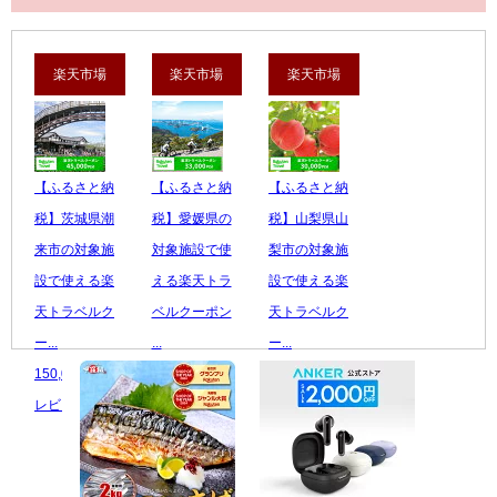
楽天市場
楽天市場
楽天市場
【ふるさと納
【ふるさと納
【ふるさと納
税】茨城県潮
税】愛媛県の
税】山梨県山
来市の対象施
対象施設で使
梨市の対象施
設で使える楽
える楽天トラ
設で使える楽
天トラベルク
ベルクーポン
天トラベルク
ー...
...
ー...
150,000 円
110,000 円
100,000 円
レビュー数：0
レビュー数：0
レビュー数：0