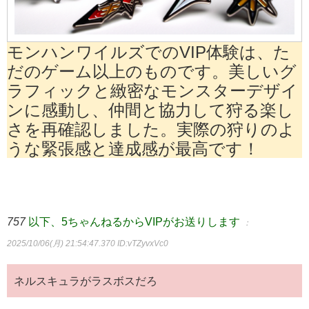
モンハンワイルズでのVIP体験は、た
だのゲーム以上のものです。美しいグ
ラフィックと緻密なモンスターデザイ
ンに感動し、仲間と協力して狩る楽し
さを再確認しました。実際の狩りのよ
うな緊張感と達成感が最高です！
757
以下、5ちゃんねるからVIPがお送りします
：
2025/10/06(月) 21:54:47.370
ID:vTZyvxVc0
ネルスキュラがラスボスだろ