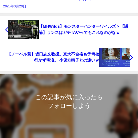
2026年3月29日
【MHWilds】モンスターハンターワイルズ > 【議
論】ランスはガチTAやってもこれなのがなｗ
【ノーベル賞】坂口志文教授。京大不合格も予備校
行かず宅浪。 小保方晴子との違いｗ
この記事が気に入ったら
フォローしよう