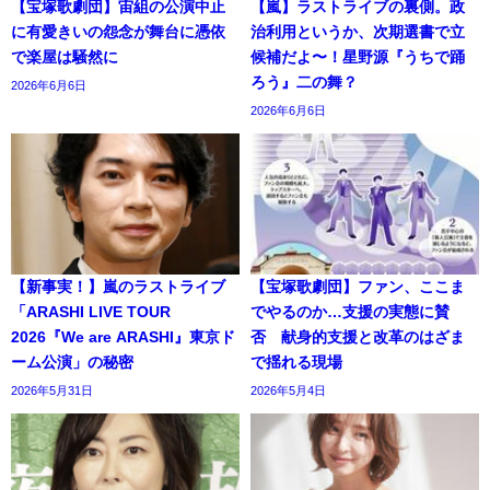
【宝塚歌劇団】宙組の公演中止
【嵐】ラストライブの裏側。政
に有愛きいの怨念が舞台に憑依
治利用というか、次期選書で立
で楽屋は騒然に
候補だよ〜！星野源『うちで踊
ろう』二の舞？
2026年6月6日
2026年6月6日
【新事実！】嵐のラストライブ
【宝塚歌劇団】ファン、ここま
「ARASHI LIVE TOUR
でやるのか…支援の実態に賛
2026『We are ARASHI』東京ド
否 献身的支援と改革のはざま
ーム公演」の秘密
で揺れる現場
2026年5月31日
2026年5月4日