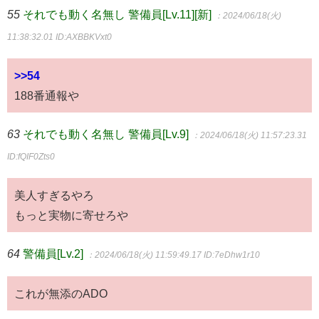
55
それでも動く名無し 警備員[Lv.11][新]
：2024/06/18(火)
11:38:32.01
ID:AXBBKVxt0
>>54
188番通報や
63
それでも動く名無し 警備員[Lv.9]
：2024/06/18(火) 11:57:23.31
ID:fQIF0Zts0
美人すぎるやろ
もっと実物に寄せろや
64
警備員[Lv.2]
：2024/06/18(火) 11:59:49.17
ID:7eDhw1r10
これが無添のADO