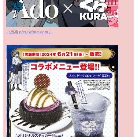
（出典 pbs.twimg.com）