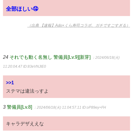
全部ほしい🤤
（出典 【速報】Ado×くら寿司コラボ、ガチですごすぎる）
24
それでも動く名無し 警備員[Lv.9][新芽]
：2024/06/18(火)
11:20:04.47
ID:83eVNJlE0
>>1
ステマは違法っすよ
3
警備員[Lv.8]
：2024/06/18(火) 11:04:57.11
ID:oP89ey+FH
キャラデザええな