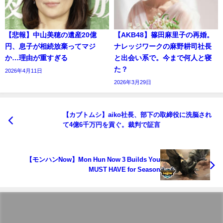
【悲報】中山美穂の遺産20億
【AKB48】篠田麻里子の再婚。
円、息子が相続放棄ってマジ
ナレッジワークの麻野耕司社長
か…理由が重すぎる
と出会い系で。今まで何人と寝
た？
2026年4月11日
2026年3月29日
【カブトムシ】aiko社長、部下の取締役に洗脳され
て4億6千万円を貢ぐ。裁判で証言
【モンハンNow】Mon Hun Now 3 Builds You
MUST HAVE for Season