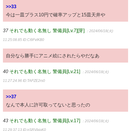
>>33
今は一皿プラス10円で確率アップと15皿天井や
37
それでも動く名無し 警備員[Lv.7][芽]
：2024/06/18(火)
11:25:08.85
ID:Ct9FvlKB0
自分なら勝手にアニメ絵にされたらやだなあ
40
それでも動く名無し 警備員[Lv.21]
：2024/06/18(火)
11:27:24.96
ID:TAPZE2rs0
>>37
なんで本人に許可取ってないと思ったの
43
それでも動く名無し 警備員[Lv.17]
：2024/06/18(火)
11:29:37.13
ID:nSRVbioK0