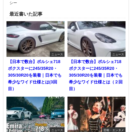
シー
最近書いた記事
ニュース
ニュース
【日本で数台】ポルシェ718
【日本で数台】ポルシェ718
ボクスターに245/35R20・
ボクスターに245/35R20・
305/30R20を装着｜日本でも
305/30R20を装着｜日本でも
希少なワイド仕様とは(3回
希少なワイド仕様とは（２回
目）
目）
ニュース
芸能・エンタメ