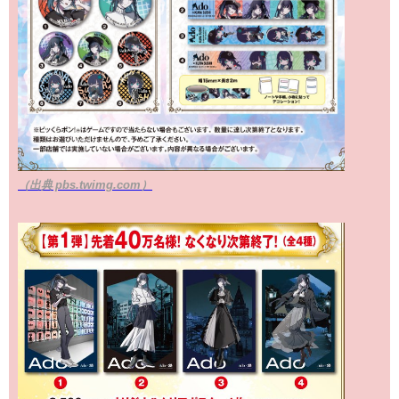
（出典 pbs.twimg.com）