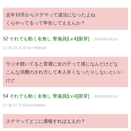
去年10月からステマって違法になったよね
くらやってるって申告してええんか？
52
それでも動く名無し 警備員[Lv.4][新芽]
：2024/06/18(火)
11:36:29.73
ID:Gx+PN6hu0
ラジオ聴いてると普通に女の子って感じなんだけどな
こんな消費のされ方して本人辛くなったりしないといい
けど
54
それでも動く名無し 警備員[Lv.4][新芽]
：2024/06/18(火)
11:36:37.75
ID:yvihUdMud
ステマってどこに通報すればええの？