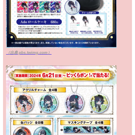
（出典 pbs.twimg.com）