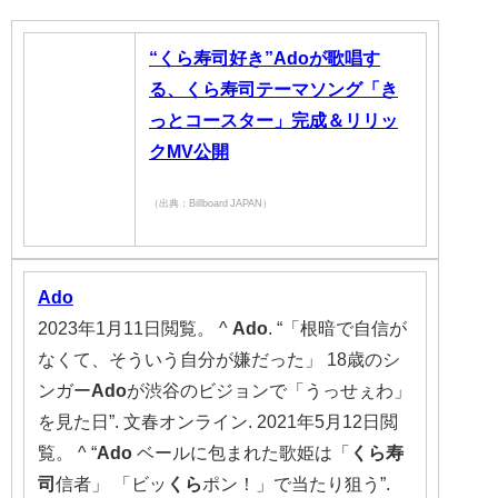
“くら寿司好き”Adoが歌唱す
る、くら寿司テーマソング「き
っとコースター」完成＆リリッ
クMV公開
（出典：Billboard JAPAN）
Ado
2023年1月11日閲覧。 ^
Ado
. “「根暗で自信が
なくて、そういう自分が嫌だった」 18歳のシ
ンガー
Ado
が渋谷のビジョンで「うっせぇわ」
を見た日”. 文春オンライン. 2021年5月12日閲
覧。 ^ “
Ado
ベールに包まれた歌姫は「
くら寿
司
信者」 「ビッ
くら
ポン！」で当たり狙う”.