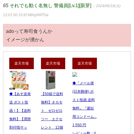
65
それでも動く名無し 警備員[Lv.1][新芽]
：2024/06/18(火)
12:01:00.33
ID:MfAg9WTGa
adoって寿司食うんか
イメージが湧かん
楽天市場
楽天市場
楽天市場
◆『メール便
(日本郵便) ポ
◆【あす楽発
【50箱で送料
スト投函 送料
送 ポスト投
無料】オカモ
無料』『避妊
函！】【送料
ト ゼロゼロ
用コンドーム...
無料】【潤滑
ツー エクセ
1,550 円
剤付指サッ
レント 12個
レビュー数：0