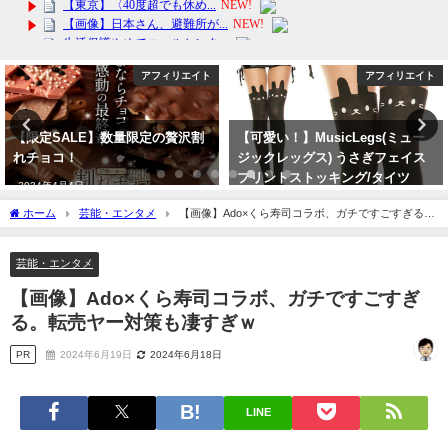
アフィリエイト
アフィリエイト
【可愛い！】MusicLegs(ミュー
【旅行・出張】折りたたみハンガ
ジックレッグス) うさぎフェイス
ーが便利！ コンパクトなセット
プリントストッキング/タイツ
携帯 用 持ち運び 入院 洗濯物 干し
ML7166
小型便利
ホーム
芸能・エンタメ
【画像】Ado×くら寿司コラボ、ガチですごすぎる。
2024年2月7日
2024年4月11日
転売ヤー対策も凄すぎｗ
芸能・エンタメ
【画像】Ado×くら寿司コラボ、ガチですごすぎ
る。転売ヤー対策も凄すぎｗ
PR
2024年6月19日
2024年6月18日
LINE