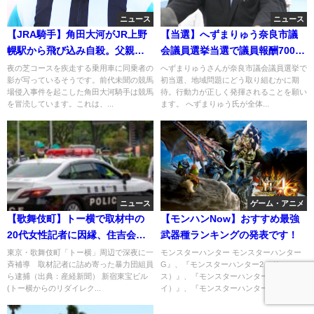
ニュース
ニュース
【JRA騎手】角田大河がJR上野
【当選】へずまりゅう奈良市議
幌駅から飛び込み自殺。父親と
会議員選挙当選で議員報酬700万
兄に比べて劣等感が原因か？
円ゲット！
夜の芝コースを疾走する乗用車に同乗者の
へずまりゅうさんが奈良市議会議員選挙で
影が写っているそうです。前代未聞の競馬
初当選、地域問題にどう取り組むかに期
場侵入事件を起こした角田大河騎手は競馬
待。行動力が正しく発揮されることを願い
を冒涜しています。これは、...
ます。 へずまりゅう氏が全体...
ニュース
ゲーム・アニメ
【歌舞伎町】トー横で取材中の
【モンハンNow】おすすめ最強
20代女性記者に因縁、住吉会系
武器種ランキングの発表です！
組員の河合喬が目の前の警察に
東京・歌舞伎町「トー横」周辺で深夜に一
モンスターハンター モンスターハンター
斉補導 取材記者に詰め寄った暴力団組員
G』、『モンスターハンター2（ド
現行犯逮捕ｗ
ら逮捕（出典：産経新聞） 新宿東宝ビル
ス）』、『モンスターハンター3（トラ
(トー横からのリダイレク...
イ）』、『モンスターハンター3（ト...