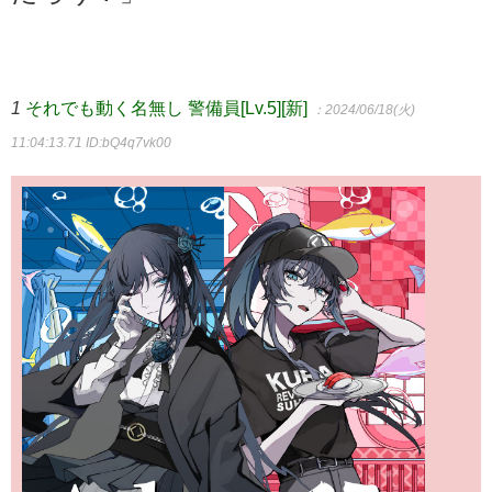
1
それでも動く名無し 警備員[Lv.5][新]
：2024/06/18(火)
11:04:13.71
ID:bQ4q7vk00