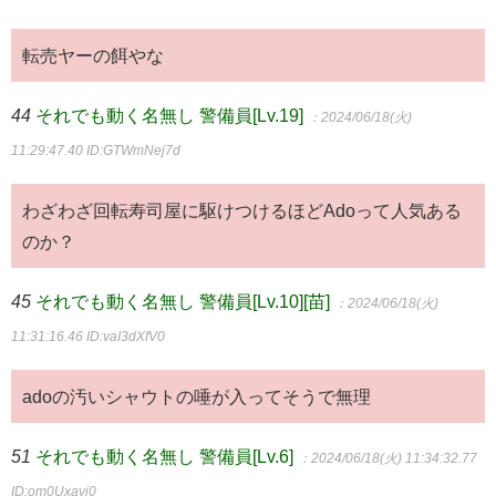
転売ヤーの餌やな
44
それでも動く名無し 警備員[Lv.19]
：2024/06/18(火)
11:29:47.40
ID:GTWmNej7d
わざわざ回転寿司屋に駆けつけるほどAdoって人気ある
のか？
45
それでも動く名無し 警備員[Lv.10][苗]
：2024/06/18(火)
11:31:16.46
ID:vaI3dXfV0
adoの汚いシャウトの唾が入ってそうで無理
51
それでも動く名無し 警備員[Lv.6]
：2024/06/18(火) 11:34:32.77
ID:om0Uxavi0