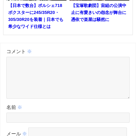
【日本で数台】ポルシェ718
【宝塚歌劇団】宙組の公演中
ボクスターに245/35R20・
止に有愛きいの怨念が舞台に
305/30R20を装着｜日本でも
憑依で楽屋は騒然に
希少なワイド仕様とは
コメント
※
名前
※
メール
※