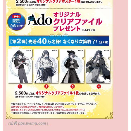
（出典 pbs.twimg.com）