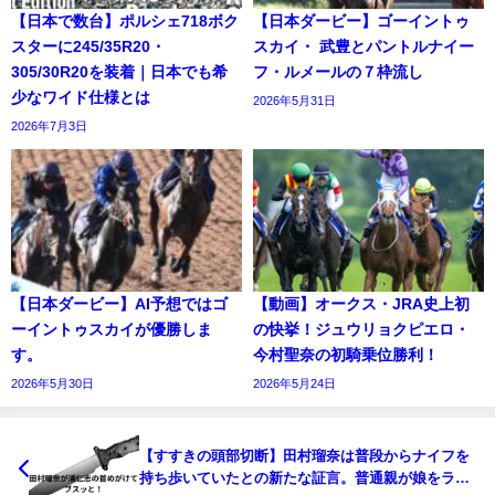
【日本で数台】ポルシェ718ボク
【日本ダービー】ゴーイントゥ
スターに245/35R20・
スカイ・ 武豊とパントルナイー
305/30R20を装着｜日本でも希
フ・ルメールの７枠流し
少なワイド仕様とは
2026年5月31日
2026年7月3日
【日本ダービー】AI予想ではゴ
【動画】オークス・JRA史上初
ーイントゥスカイが優勝しま
の快挙！ジュウリョクピエロ・
す。
今村聖奈の初騎乗位勝利！
2026年5月30日
2026年5月24日
【すすきの頭部切断】田村瑠奈は普段からナイフを
持ち歩いていたとの新たな証言。普通親が娘をラブ