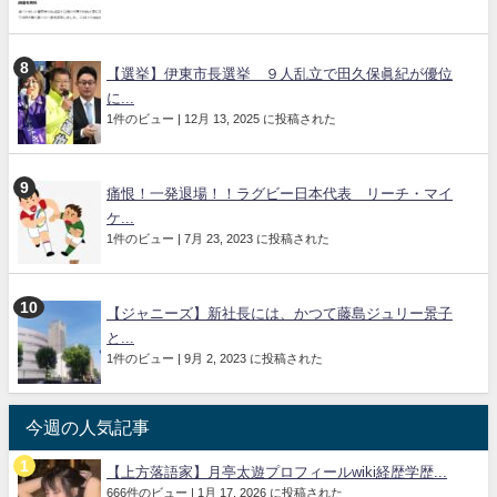
【選挙】伊東市長選挙 ９人乱立で田久保眞紀が優位
に...
1件のビュー
|
12月 13, 2025 に投稿された
痛恨！一発退場！！ラグビー日本代表 リーチ・マイ
ケ...
1件のビュー
|
7月 23, 2023 に投稿された
【ジャニーズ】新社長には、かつて藤島ジュリー景子
と...
1件のビュー
|
9月 2, 2023 に投稿された
今週の人気記事
【上方落語家】月亭太遊プロフィールwiki経歴学歴...
666件のビュー
|
1月 17, 2026 に投稿された