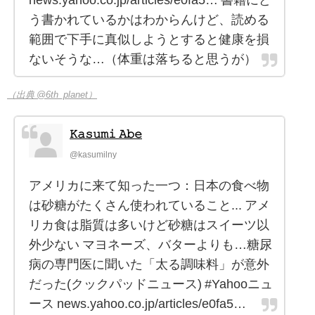
news.yahoo.co.jp/articles/e0fa5… 書籍にど
う書かれているかはわからんけど、読める
範囲で下手に真似しようとすると健康を損
ないそうな…（体重は落ちると思うが）
（出典 @6th_planet）
𝙺𝚊𝚜𝚞𝚖𝚒 𝙰𝚋𝚎
@kasumilny
アメリカに来て知った一つ：日本の食べ物
は砂糖がたくさん使われていること... アメ
リカ食は脂質は多いけど砂糖はスイーツ以
外少ない マヨネーズ、バターよりも…糖尿
病の専門医に聞いた「太る調味料」が意外
だった(クックパッドニュース) #Yahooニュ
ース news.yahoo.co.jp/articles/e0fa5…