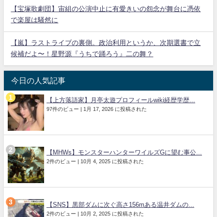
【宝塚歌劇団】宙組の公演中止に有愛きいの怨念が舞台に憑依
で楽屋は騒然に
【嵐】ラストライブの裏側。政治利用というか、次期選書で立
候補だよ〜！星野源『うちで踊ろう』二の舞？
今日の人気記事
【上方落語家】月亭太遊プロフィールwiki経歴学歴...
97件のビュー
|
1月 17, 2026 に投稿された
【MHWs】モンスターハンターワイルズGに望む事公...
2件のビュー
|
10月 4, 2025 に投稿された
【SNS】黒部ダムに次ぐ高さ156mある温井ダムの...
2件のビュー
|
10月 2, 2025 に投稿された