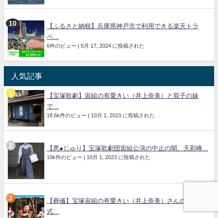
【ふるさと納税】兵庫県神戸市で利用できる楽天トラ
ベ...
6件のビュー
|
5月 17, 2024 に投稿された
人気記事
【宝塚歌劇】宙組の有愛きい（井上奈美）と双子の妹
で...
18.6k件のビュー
|
10月 1, 2023 に投稿された
【悪●じゅり】宝塚歌劇団宙組公演の中止の闇。天彩峰...
10k件のビュー
|
10月 1, 2023 に投稿された
【葬儀】宝塚宙組の有愛きい（井上奈美）さんの告別
式...