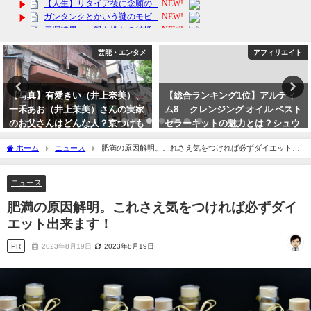
芸能・エンタメ
アフィリエイト
【写真】有愛きい（井上奈美）、
【総合ランキング1位】アルティ
一禾あお（井上茉美）さんの実家
ム8∞ クレンジング オイル ベスト
のお父さんはどんな人？京つけも
セラーキットの魅力とは？シュウ
の処近為の井上清孝社長はよく似
ウエムラ
ホーム
ニュース
肥満の原因解明。これさえ気をつければ必ずダイエット出
ていますね。
2024年4月12日
来ます！
2023年10月2日
ニュース
肥満の原因解明。これさえ気をつければ必ずダイ
エット出来ます！
PR
2023年8月19日
2023年8月19日