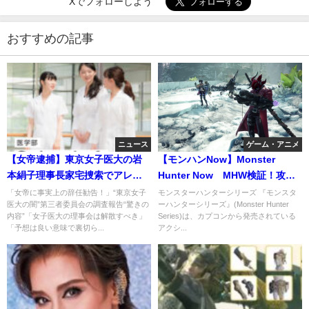
Xでフォローしよう
おすすめの記事
ニュース
ゲーム・アニメ
【女帝逮捕】東京女子医大の岩
【モンハンNow】Monster
本絹子理事長家宅捜索でアレが
Hunter Now MHW検証！攻撃
押収された模様！親族向け推薦
珠などのランクA率が上昇？
「女帝に事実上の辞任勧告！」“東京女子
モンスターハンターシリーズ 『モンスタ
医大の闇”第三者委員会の調査報告“驚きの
ーハンターシリーズ』(Monster Hunter
枠が社会貢献？
内容”「女子医大の理事会は解散すべき」
Series)は、カプコンから発売されている
「予想は良い意味で裏切ら...
アクシ...