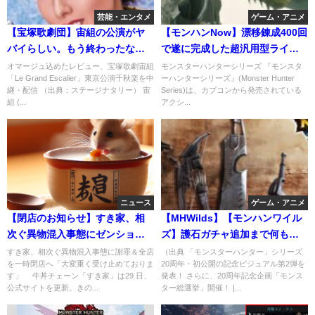
芸能・エンタメ
ゲーム・アニメ
【宝塚歌劇団】宙組の公演がヤ
【モンハンNow】漂移錬成400回
バイらしい。もう終わったな。
で遂に完成した超汎用型ライト
マジくそ
ボウガンで星9
オマージュ込めたレビュー、宝塚歌劇宙組
モンスターハンターシリーズ 『モンスタ
「Le Grand Escalier」東京公演千秋楽を中
ーハンターシリーズ』(Monster Hunter
継・配信 （出典：ステージナタリー） 宙
Series)は、カプコンから発売されている
組 (...
アクシ...
ニュース
ゲーム・アニメ
【閉店のお知らせ】すき家、相
【MHWilds】【モンハンワイル
次ぐ異物混入事態にゼンショー
ズ】護石ガチャ追加まで何もな
が閉店を決断！吉野家、松屋、
し？
すき家、相次ぐ異物混入事態に謝罪＆全店
（出典 「モンスターハンター」シリーズ
を一時閉店へ「大変重く受け止めておりま
20周年・初公開の記念ビジュアル第2弾を
なか卯も
す」 牛丼チェーン「すき家」は29 日、
発表！ さらに、20周年記念企画「モンス
公式サイトを更新。きの...
ター総選挙」開催！ |...