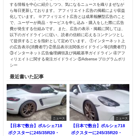
する情報を中心に紹介しつつ、気になるニュースを織りまぜなが
ら毎日更新しております。 アフィリエイト広告の掲載により収益
化しています。 ※アフィリエイト広告とは成果報酬型広告のこと
で、ユーザーが商品・サービスを申し込み・購入をした際に広告
費が発生する仕組みです。 また、広告の表示・掲載に関しては、
以下のガイドラインに従い、読者の信頼に応えるコンテンツとし
て提供することを指針として定めています。 ①インターネット上
の広告表示(消費者庁) ②景品表示法関係ガイドライン等(消費者庁)
③インターネット広告倫理綱領及び掲載基準ガイドライン ④アフ
ィリエイトに関する発注ガイドライン ⑤Adsense プログラムポリ
シー
最近書いた記事
ニュース
ニュース
【日本で数台】ポルシェ718
【日本で数台】ポルシェ718
ボクスターに245/35R20・
ボクスターに245/35R20・