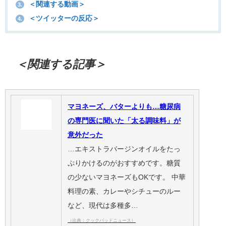
＜関連する動画＞
3.
＜ツイッターの反応＞
4.
＜関連する記事＞
マヨネーズ、バターよりも…糖尿病
の専門医に聞いた「太る調味料」が
意外だった
…エキストラバージンオイルをたっ
ぷりかけるのがおすすめです。糖質
の少ないマヨネーズもOKです。 中華
料理の素、カレーやシチューのルー
など、現代は多種多…
（出典：クックパッドニュース）