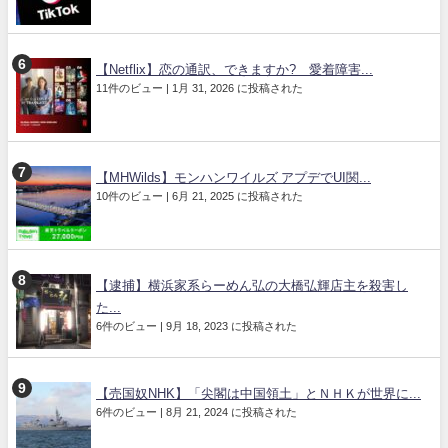
【Netflix】恋の通訳、できますか? 愛着障害...
11件のビュー
|
1月 31, 2026 に投稿された
【MHWilds】モンハンワイルズ アプデでUI関...
10件のビュー
|
6月 21, 2025 に投稿された
【逮捕】横浜家系らーめん弘の大橋弘輝店主を殺害し
た...
6件のビュー
|
9月 18, 2023 に投稿された
【売国奴NHK】「尖閣は中国領土」とＮＨＫが世界に...
6件のビュー
|
8月 21, 2024 に投稿された