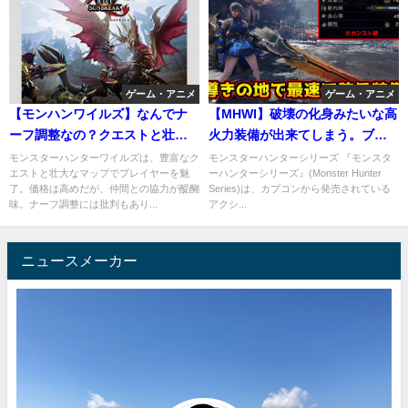
ゲーム・アニメ
ゲーム・アニメ
【モンハンワイルズ】なんでナ
【MHWI】破壊の化身みたいな高
ーフ調整なの？クエストと壮大
火力装備が出来てしまう。ブラ
なマップ
キウムで覚醒した零距離解放特
モンスターハンターワイルズは、豊富なク
モンスターハンターシリーズ 『モンスタ
エストと壮大なマップでプレイヤーを魅
ーハンターシリーズ』(Monster Hunter
化スラアク
了。価格は高めだが、仲間との協力が醍醐
Series)は、カプコンから発売されている
味。ナーフ調整には批判もあり...
アクシ...
ニュースメーカー