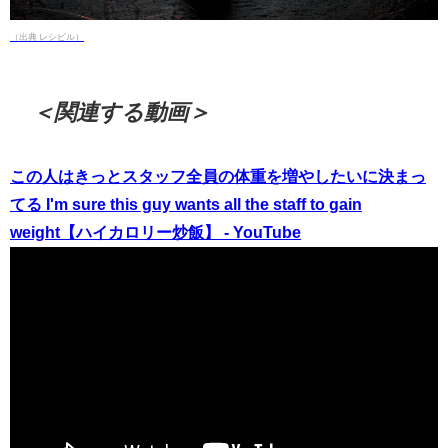
（出典 レシピル）
＜関連する動画＞
この人はきっとスタッフ全員の体重を増やしたいに決まっ
てる I'm sure this guy wants all the staff to gain
weight【ハイカロリー炒飯】 - YouTube