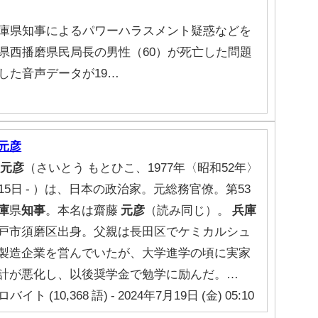
庫県知事によるパワーハラスメント疑惑などを
県西播磨県民局長の男性（60）が死亡した問題
した音声データが19…
元彦
元彦
（さいとう もとひこ、1977年〈昭和52年〉
月15日 - ）は、日本の政治家。元総務官僚。第53
庫
県
知事
。本名は齋藤
元彦
（読み同じ）。
兵庫
戸市須磨区出身。父親は長田区でケミカルシュ
製造企業を営んでいたが、大学進学の頃に実家
計が悪化し、以後奨学金で勉学に励んだ。…
ロバイト (10,368 語) - 2024年7月19日 (金) 05:10