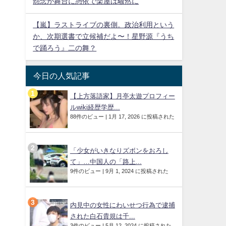
怨念が舞台に憑依で楽屋は騒然に
【嵐】ラストライブの裏側。政治利用という
か、次期選書で立候補だよ〜！星野源『うち
で踊ろう』二の舞？
今日の人気記事
【上方落語家】月亭太遊プロフィー
ルwiki経歴学歴...
88件のビュー
|
1月 17, 2026 に投稿された
「少女がいきなりズボンをおろし
て」…中国人の「路上...
9件のビュー
|
9月 1, 2024 に投稿された
内見中の女性にわいせつ行為で逮捕
された白石貴規は千...
3件のビュー
|
5月 12, 2024 に投稿された