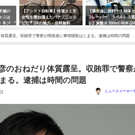
半減の
【アシスト自転車】快適さと安
【最安値に挑戦中！48本
ャニは
全性を兼ね備えたパナソニック
フレーバー・ラベルレス
・キン
ビビ・DXの魅力・送料無料
る】炭酸水 500ml 48本 (2
事情
ケース)送料無料！
2024年10月31日
り体質露呈。収賄罪で警察が関係者に事情聴取はじまる。逮捕は時間の問題
2024年6月15日
彦のおねだり体質露呈。収賄罪で警察
まる。逮捕は時間の問題
ニュースメーカー
9日