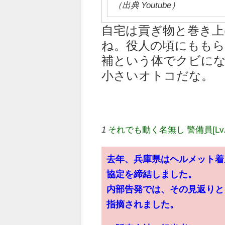
（出典 Youtube）
自宅は貢ぎ物と巻き
ね。役人の頃にもも
補という体でクビに
小さいオトコだな。
1
それでも動く名無し 警備員[Lv.
去年、兵庫県はヘルメット着
協定を締結しました。
内部告発では、その見返りと
指摘されました。