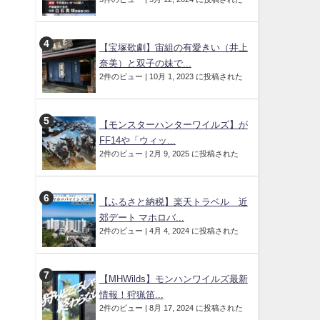
【宝塚歌劇】宙組の有愛きい（井上
奈美）と双子の妹で...
2件のビュー
|
10月 1, 2023 に投稿された
【モンスターハンターワイルズ】が
FF14や「ウィッ...
2件のビュー
|
2月 9, 2025 に投稿された
【ふるさと納税】楽天トラベル 近
郊デート マホロバ...
2件のビュー
|
4月 4, 2024 に投稿された
【MHWilds】モンハンワイルズ最新
情報！狩猟笛...
2件のビュー
|
8月 17, 2024 に投稿された