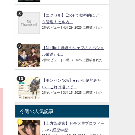
【エクセル】Excelで効率的にデー
す
タ管理！セル内...
2件のビュー
|
4月 29, 2025 に投稿された
【Netflix】暴君のシェフのスペシャ
ル放送が1...
2件のビュー
|
10月 3, 2025 に投稿された
【モンハンNow】●●が圧倒的みた
い。これは凄いで...
2件のビュー
|
3月 15, 2025 に投稿された
今週の人気記事
が
【上方落語家】月亭太遊プロフィー
ルwiki経歴学歴...