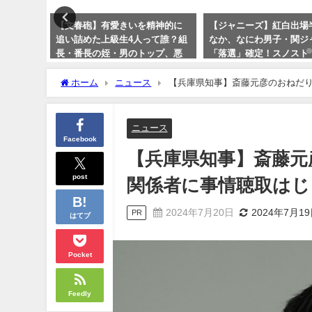
ンウィー
【文春砲】有愛きいを精神的に
【ジャニーズ】紅白出場
安心。使
追い詰めた上級生4人って誰？組
なか、なにわ男子・関ジ
便利アイ
長・番長の姪・男のトップ、悪
「落選」確定！スノスト
魔は違うの？
プリ「可能性あり」の裏
ホーム
ニュース
【兵庫県知事】斎藤元彦のおねだ
2023年10月12日
2023年9月22日
ニュース
Facebook
【兵庫県知事】斎藤元
post
関係者に事情聴取はじ
2024年7月20日
2024年7月1
PR
はてブ
Pocket
Feedly