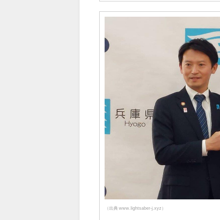
（出典 www.lightsaber-j.xyz）