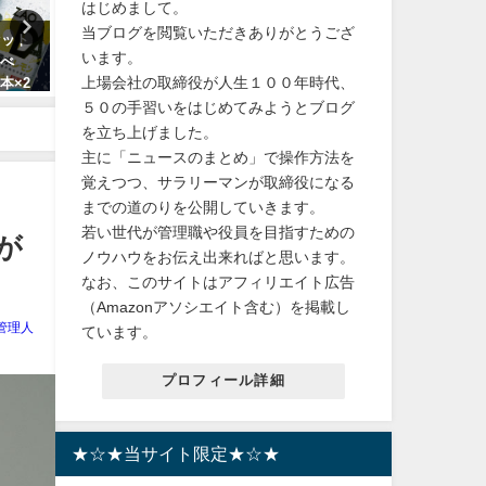
はじめまして。
当ブログを閲覧いただきありがとうござ
セット
【ベビーカー】エアラブ4 扇風機
【確定申告】e-Tax対応！
います。
選べ
夏 保冷剤 冷感 保冷 チャイルドシ
ICカードリーダーで手軽に
上場会社の取締役が人生１００年時代、
4本×2
ート 出産祝い
費還付！節税
５０の手習いをはじめてみようとブログ
2024年4月9日
2024年1月27日
を立ち上げました。
主に「ニュースのまとめ」で操作方法を
覚えつつ、サラリーマンが取締役になる
までの道のりを公開していきます。
若い世代が管理職や役員を目指すための
が
ノウハウをお伝え出来ればと思います。
なお、このサイトはアフィリエイト広告
（Amazonアソシエイト含む）を掲載し
管理人
ています。
プロフィール詳細
★☆★当サイト限定★☆★