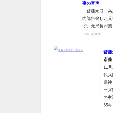
事の音声
斎藤元彦・兵
内部告発した元
で、元局長が残
（出典：毎日新聞）
斎藤
斎藤
11
代
兵
県神
ーズ
の家
65キ