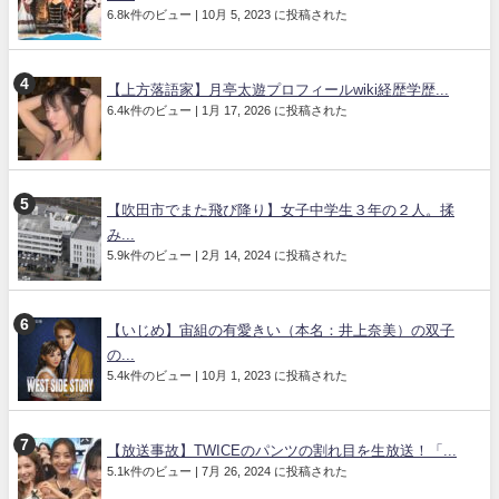
6.8k件のビュー
|
10月 5, 2023 に投稿された
【上方落語家】月亭太遊プロフィールwiki経歴学歴...
6.4k件のビュー
|
1月 17, 2026 に投稿された
【吹田市でまた飛び降り】女子中学生３年の２人。揉
み...
5.9k件のビュー
|
2月 14, 2024 に投稿された
【いじめ】宙組の有愛きい（本名：井上奈美）の双子
の...
5.4k件のビュー
|
10月 1, 2023 に投稿された
【放送事故】TWICEのパンツの割れ目を生放送！「...
5.1k件のビュー
|
7月 26, 2024 に投稿された