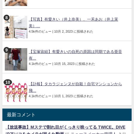
【写真】有愛きい（井上奈美）、一禾あお（井上茉
美）...
4.5k件のビュー
|
10月 2, 2023 に投稿された
【宝塚宙組】有愛きいの自死の原因は同期である亜音
有...
4.1k件のビュー
|
10月 15, 2023 に投稿された
【訃報】タカラジェンヌが自殺！自宅マンションから
飛...
4.1k件のビュー
|
10月 1, 2023 に投稿された
最新コメント
【放送事故】Mステで割れ目がくっきり映ってる TWICE。DIVE
でアソコをカメラが捉えた動画
に
ニュースメーカー管理人
より