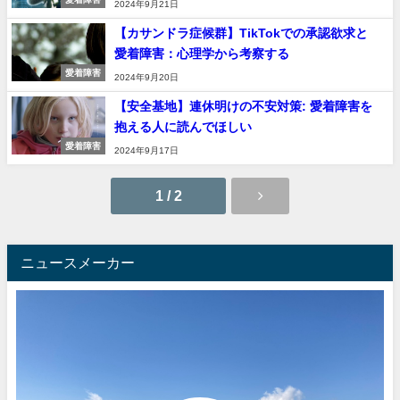
2024年9月21日
【カサンドラ症候群】TikTokでの承認欲求と
愛着障害：心理学から考察する
愛着障害
2024年9月20日
【安全基地】連休明けの不安対策: 愛着障害を
抱える人に読んでほしい
愛着障害
2024年9月17日
1 / 2
ニュースメーカー