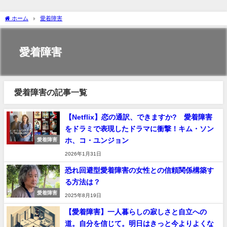
ホーム
愛着障害
愛着障害
愛着障害の記事一覧
【Netflix】恋の通訳、できますか? 愛着障害
をドラミで表現したドラマに衝撃！キム・ソン
ホ、コ・ユンジョン
愛着障害
2026年1月31日
恐れ回避型愛着障害の女性との信頼関係構築す
る方法は？
愛着障害
2025年8月19日
【愛着障害】一人暮らしの寂しさと自立への
道。自分を信じて。明日はきっと今よりよくな