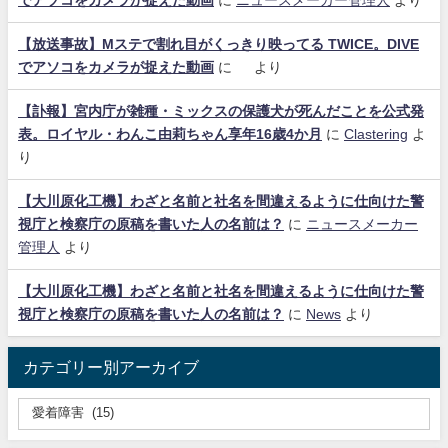
【放送事故】Mステで割れ目がくっきり映ってる TWICE。DIVE
でアソコをカメラが捉えた動画
に
より
【訃報】宮内庁が雑種・ミックスの保護犬が死んだことを公式発
表。ロイヤル・わんこ由莉ちゃん享年16歳4か月
に
Clastering
よ
り
【大川原化工機】わざと名前と社名を間違えるように仕向けた警
視庁と検察庁の原稿を書いた人の名前は？
に
ニュースメーカー
管理人
より
【大川原化工機】わざと名前と社名を間違えるように仕向けた警
視庁と検察庁の原稿を書いた人の名前は？
に
News
より
カテゴリー別アーカイブ