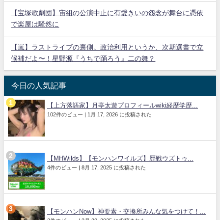
【宝塚歌劇団】宙組の公演中止に有愛きいの怨念が舞台に憑依
で楽屋は騒然に
【嵐】ラストライブの裏側。政治利用というか、次期選書で立
候補だよ〜！星野源『うちで踊ろう』二の舞？
今日の人気記事
【上方落語家】月亭太遊プロフィールwiki経歴学歴...
102件のビュー
|
1月 17, 2026 に投稿された
【MHWilds】【モンハンワイルズ】歴戦ウズトゥ...
4件のビュー
|
8月 17, 2025 に投稿された
【モンハンNow】神要素・交換所みんな気をつけて！...