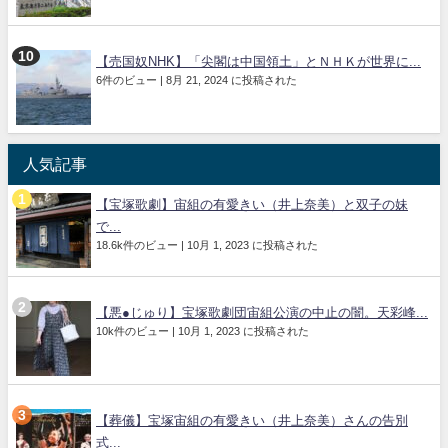
【売国奴NHK】「尖閣は中国領土」とＮＨＫが世界に...
6件のビュー
|
8月 21, 2024 に投稿された
人気記事
【宝塚歌劇】宙組の有愛きい（井上奈美）と双子の妹
で...
18.6k件のビュー
|
10月 1, 2023 に投稿された
【悪●じゅり】宝塚歌劇団宙組公演の中止の闇。天彩峰...
10k件のビュー
|
10月 1, 2023 に投稿された
【葬儀】宝塚宙組の有愛きい（井上奈美）さんの告別
式...