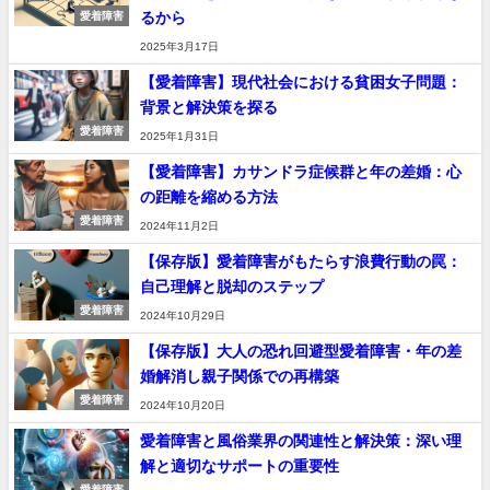
るから
愛着障害
2025年3月17日
【愛着障害】現代社会における貧困女子問題：
背景と解決策を探る
愛着障害
2025年1月31日
【愛着障害】カサンドラ症候群と年の差婚：心
の距離を縮める方法
愛着障害
2024年11月2日
【保存版】愛着障害がもたらす浪費行動の罠：
自己理解と脱却のステップ
愛着障害
2024年10月29日
【保存版】大人の恐れ回避型愛着障害・年の差
婚解消し親子関係での再構築
愛着障害
2024年10月20日
愛着障害と風俗業界の関連性と解決策：深い理
解と適切なサポートの重要性
愛着障害