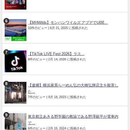
【MHWilds】モンハンワイルズ アプデでUI関...
10件のビュー
|
6月 21, 2025 に投稿された
【TikTok LIVE Fest 2026】ラス...
8件のビュー
|
2月 14, 2026 に投稿された
【逮捕】横浜家系らーめん弘の大橋弘輝店主を殺害し
た...
7件のビュー
|
9月 18, 2023 に投稿された
東京都立あきる野学園の教諭である野澤銀平が電車内
で...
6件のビュー
|
2月 15, 2024 に投稿された