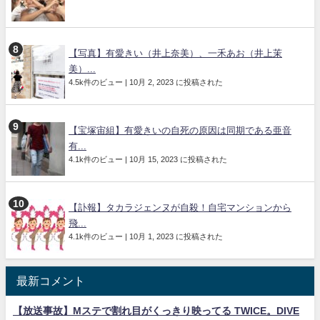
【写真】有愛きい（井上奈美）、一禾あお（井上茉
美）...
4.5k件のビュー
|
10月 2, 2023 に投稿された
【宝塚宙組】有愛きいの自死の原因は同期である亜音
有...
4.1k件のビュー
|
10月 15, 2023 に投稿された
【訃報】タカラジェンヌが自殺！自宅マンションから
飛...
4.1k件のビュー
|
10月 1, 2023 に投稿された
最新コメント
【放送事故】Mステで割れ目がくっきり映ってる TWICE。DIVE