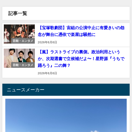
記事一覧
【宝塚歌劇団】宙組の公演中止に有愛きいの怨
念が舞台に憑依で楽屋は騒然に
芸能・エンタメ
2026年6月6日
【嵐】ラストライブの裏側。政治利用という
か、次期選書で立候補だよ〜！星野源『うちで
踊ろう』二の舞？
芸能・エンタメ
2026年6月6日
ニュースメーカー