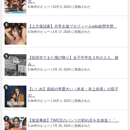
式...
6.8k件のビュー
|
10月 5, 2023 に投稿された
【上方落語家】月亭太遊プロフィールwiki経歴学歴...
6.5k件のビュー
|
1月 17, 2026 に投稿された
【吹田市でまた飛び降り】女子中学生３年の２人。揉
み...
5.9k件のビュー
|
2月 14, 2024 に投稿された
【いじめ】宙組の有愛きい（本名：井上奈美）の双子
の...
5.4k件のビュー
|
10月 1, 2023 に投稿された
【放送事故】TWICEのパンツの割れ目を生放送！「...
5.1k件のビュー
|
7月 26, 2024 に投稿された