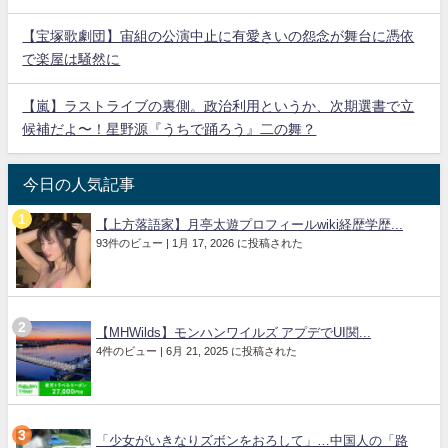
【宝塚歌劇団】宙組の公演中止に有愛きいの怨念が舞台に憑依
で楽屋は騒然に
【嵐】ラストライブの裏側。政治利用というか、次期選書で立
候補だよ〜！星野源『うちで踊ろう』二の舞？
今日の人気記事
【上方落語家】月亭太遊プロフィールwiki経歴学歴...
93件のビュー
|
1月 17, 2026 に投稿された
【MHWilds】モンハンワイルズ アプデでUI関...
4件のビュー
|
6月 21, 2025 に投稿された
「少女がいきなりズボンをおろして」…中国人の「路