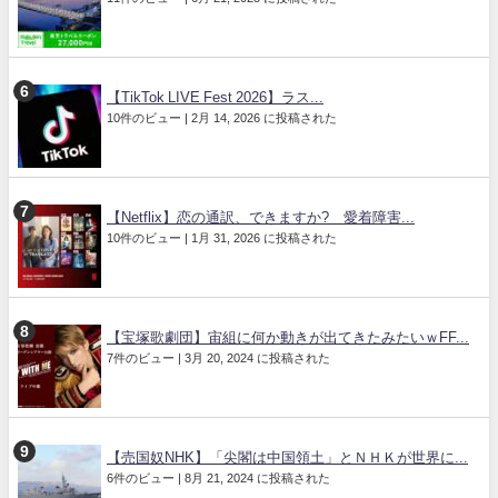
【TikTok LIVE Fest 2026】ラス...
10件のビュー
|
2月 14, 2026 に投稿された
【Netflix】恋の通訳、できますか? 愛着障害...
10件のビュー
|
1月 31, 2026 に投稿された
【宝塚歌劇団】宙組に何か動きが出てきたみたいｗFF...
7件のビュー
|
3月 20, 2024 に投稿された
【売国奴NHK】「尖閣は中国領土」とＮＨＫが世界に...
6件のビュー
|
8月 21, 2024 に投稿された