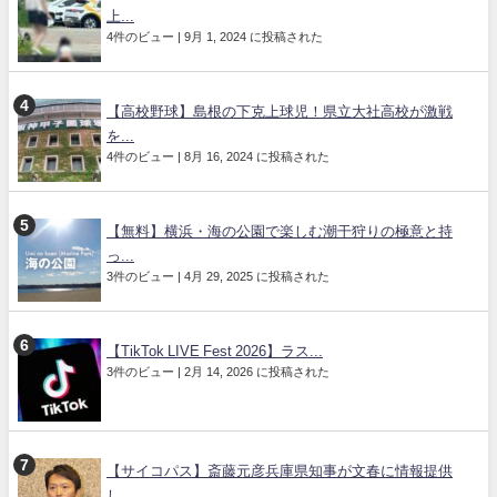
上...
4件のビュー
|
9月 1, 2024 に投稿された
【高校野球】島根の下克上球児！県立大社高校が激戦
を...
4件のビュー
|
8月 16, 2024 に投稿された
【無料】横浜・海の公園で楽しむ潮干狩りの極意と持
っ...
3件のビュー
|
4月 29, 2025 に投稿された
【TikTok LIVE Fest 2026】ラス...
3件のビュー
|
2月 14, 2026 に投稿された
【サイコパス】斎藤元彦兵庫県知事が文春に情報提供
し...