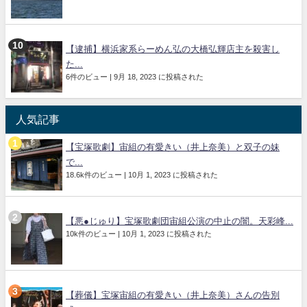
【逮捕】横浜家系らーめん弘の大橋弘輝店主を殺害し
た...
6件のビュー
|
9月 18, 2023 に投稿された
人気記事
【宝塚歌劇】宙組の有愛きい（井上奈美）と双子の妹
で...
18.6k件のビュー
|
10月 1, 2023 に投稿された
【悪●じゅり】宝塚歌劇団宙組公演の中止の闇。天彩峰...
10k件のビュー
|
10月 1, 2023 に投稿された
【葬儀】宝塚宙組の有愛きい（井上奈美）さんの告別