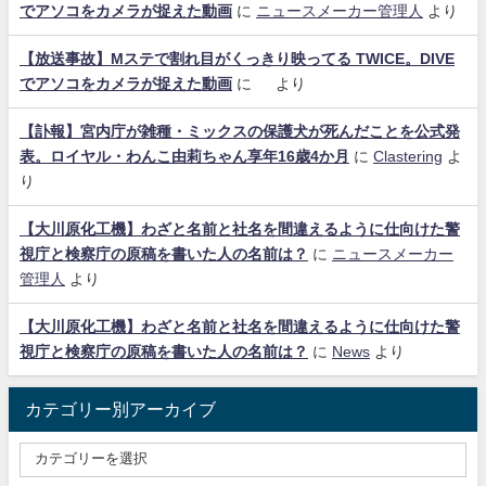
でアソコをカメラが捉えた動画
に
ニュースメーカー管理人
より
【放送事故】Mステで割れ目がくっきり映ってる TWICE。DIVE
でアソコをカメラが捉えた動画
に
より
【訃報】宮内庁が雑種・ミックスの保護犬が死んだことを公式発
表。ロイヤル・わんこ由莉ちゃん享年16歳4か月
に
Clastering
よ
り
【大川原化工機】わざと名前と社名を間違えるように仕向けた警
視庁と検察庁の原稿を書いた人の名前は？
に
ニュースメーカー
管理人
より
【大川原化工機】わざと名前と社名を間違えるように仕向けた警
視庁と検察庁の原稿を書いた人の名前は？
に
News
より
カテゴリー別アーカイブ