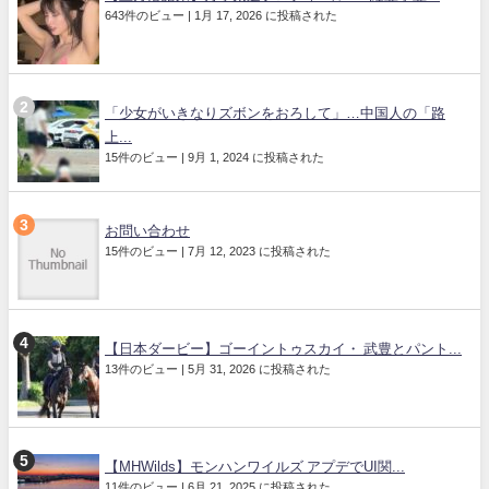
643件のビュー
|
1月 17, 2026 に投稿された
「少女がいきなりズボンをおろして」…中国人の「路
上...
15件のビュー
|
9月 1, 2024 に投稿された
お問い合わせ
15件のビュー
|
7月 12, 2023 に投稿された
【日本ダービー】ゴーイントゥスカイ・ 武豊とパント...
13件のビュー
|
5月 31, 2026 に投稿された
【MHWilds】モンハンワイルズ アプデでUI関...
11件のビュー
|
6月 21, 2025 に投稿された