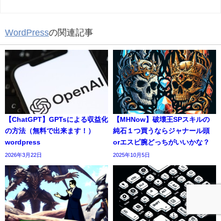
WordPress
の関連記事
【ChatGPT】GPTsによる収益化
【MHNow】破壊王SPスキルの
の方法（無料で出来ます！）
純石１つ買うならジャナール頭
wordpress
orエスピ腕どっちがいいかな？
2026年3月22日
2025年10月5日