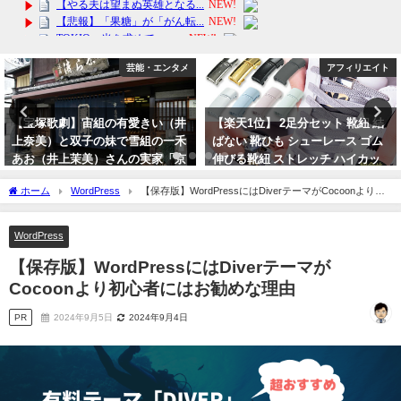
芸能・エンタメ
アフィリエイト
【宝塚歌劇】宙組の有愛きい（井
【楽天1位】 2足分セット 靴紐 結
上奈美）と双子の妹で雪組の一禾
ばない 靴ひも シューレース ゴム
あお（井上茉美）さんの実家「京
伸びる靴紐 ストレッチ ハイカッ
つけもの処近為」も急遽臨時休業
ト スニーカー コンバース マグネ
ホーム
WordPress
【保存版】WordPressにはDiverテーマがCocoonより初
で、天彩峰里（芥田樹里）は関係
ット 磁石 カプセル バックル
心者にはお勧めな理由
ないです
2024年4月17日
WordPress
2023年10月1日
【保存版】WordPressにはDiverテーマが
Cocoonより初心者にはお勧めな理由
PR
2024年9月5日
2024年9月4日