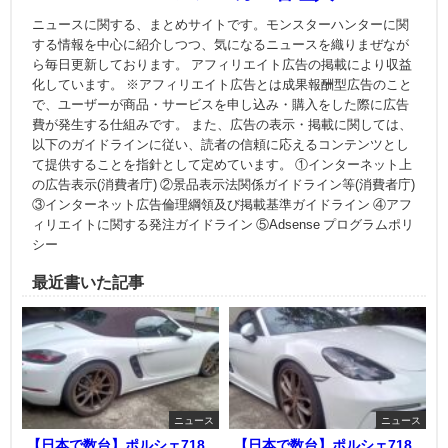
ニュースに関する、まとめサイトです。モンスターハンターに関
する情報を中心に紹介しつつ、気になるニュースを織りまぜなが
ら毎日更新しております。 アフィリエイト広告の掲載により収益
化しています。 ※アフィリエイト広告とは成果報酬型広告のこと
で、ユーザーが商品・サービスを申し込み・購入をした際に広告
費が発生する仕組みです。 また、広告の表示・掲載に関しては、
以下のガイドラインに従い、読者の信頼に応えるコンテンツとし
て提供することを指針として定めています。 ①インターネット上
の広告表示(消費者庁) ②景品表示法関係ガイドライン等(消費者庁)
③インターネット広告倫理綱領及び掲載基準ガイドライン ④アフ
ィリエイトに関する発注ガイドライン ⑤Adsense プログラムポリ
シー
最近書いた記事
ニュース
ニュース
【日本で数台】ポルシェ718
【日本で数台】ポルシェ718