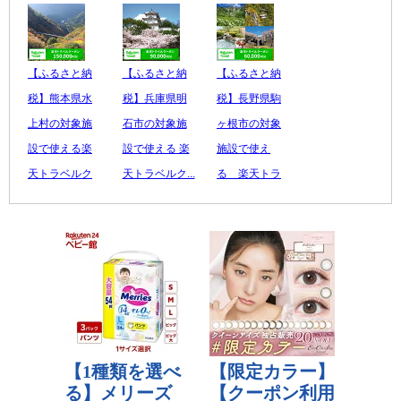
【ふるさと納
【ふるさと納
【ふるさと納
税】熊本県水
税】兵庫県明
税】長野県駒
上村の対象施
石市の対象施
ヶ根市の対象
設で使える楽
設で使える 楽
施設で使え
天トラベルク
天トラベルク...
る 楽天トラ
ー...
300,000 円
ベル...
500,000 円
レビュー数：0
200,000 円
レビュー数：0
レビュー数：0