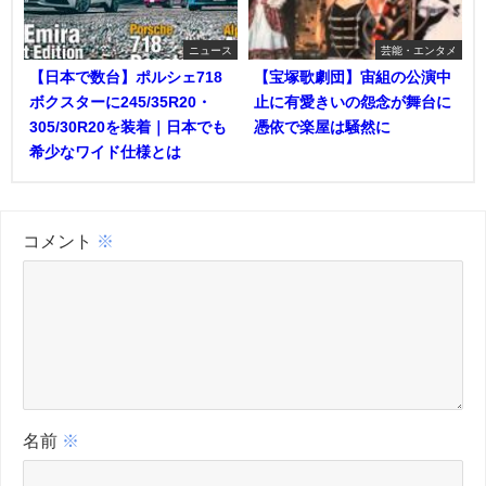
ニュース
芸能・エンタメ
【日本で数台】ポルシェ718
【宝塚歌劇団】宙組の公演中
ボクスターに245/35R20・
止に有愛きいの怨念が舞台に
305/30R20を装着｜日本でも
憑依で楽屋は騒然に
希少なワイド仕様とは
コメント
※
名前
※