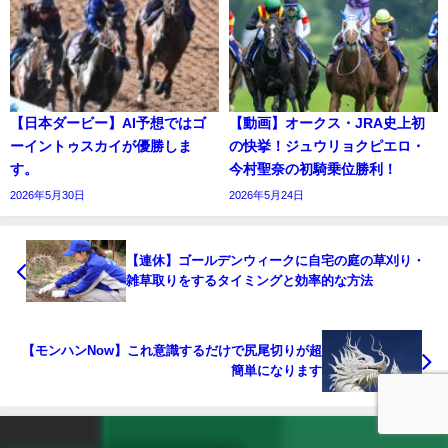
【日本ダービー】AI予想ではゴ
【動画】オークス・JRA史上初
ーイントゥスカイが優勝しま
の快挙！ジュウリョクピエロ・
す。
今村聖奈の初騎乗位勝利！
2026年5月30日
2026年5月24日
【連休】ゴールデンウィークに自宅の庭の草刈り・
雑草取りをするタイミングと効率的な方法
【モンハンNow】これ意識するだけで尻尾切りが超
簡単になります