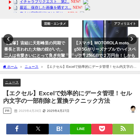
芸能・エンタメ
アフィリエイト
【宝塚】宙組に天彩峰里の同期で
【スマホ】MOTOROLA moto
番長と言われた大物の姪がいた。
g50 5Gがリーズナブルでハイスペ
二人は有愛きいにとって良き先輩
ック！256GBで２万円台！しかも
ｗ
中国製ではないのが良い！
ホーム
ニュース
【エクセル】Excelで効率的にデータ管理！セル内文字の一
2023年10月11日
2024年3月25日
部削除と置換テクニック方法
ニュース
【エクセル】Excelで効率的にデータ管理！セル
内文字の一部削除と置換テクニック方法
PR
2025年4月29日
2025年4月27日
LINE