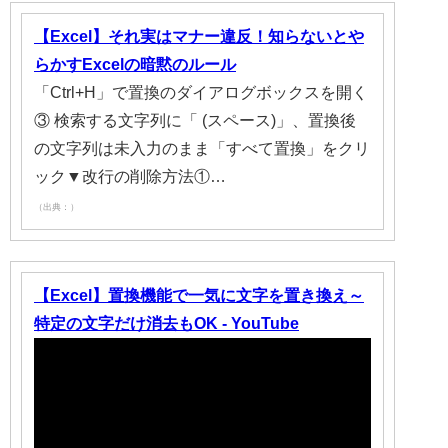
【Excel】それ実はマナー違反！知らないとや
らかすExcelの暗黙のルール
「Ctrl+H」で置換のダイアログボックスを開く
③ 検索する文字列に「 (スペース)」、置換後
の文字列は未入力のまま「すべて置換」をクリ
ック▼改行の削除方法①…
（出典：）
【Excel】置換機能で一気に文字を置き換え～
特定の文字だけ消去もOK - YouTube