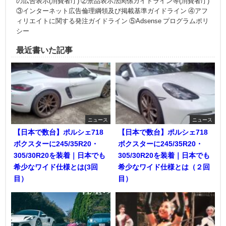
の広告表示(消費者庁) ②景品表示法関係ガイドライン等(消費者庁)
③インターネット広告倫理綱領及び掲載基準ガイドライン ④アフ
ィリエイトに関する発注ガイドライン ⑤Adsense プログラムポリ
シー
最近書いた記事
ニュース
ニュース
【日本で数台】ポルシェ718
【日本で数台】ポルシェ718
ボクスターに245/35R20・
ボクスターに245/35R20・
305/30R20を装着｜日本でも
305/30R20を装着｜日本でも
希少なワイド仕様とは(3回
希少なワイド仕様とは（２回
目）
目）