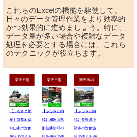
これらのExcelの機能を駆使して、
日々のデータ管理作業をより効率的
かつ効果的に進めましょう。特に、
データ量が多い場合や複雑なデータ
処理を必要とする場合には、これら
のテクニックが役立ちます。
楽天市場
楽天市場
楽天市場
【ふるさと納
【ふるさと納
【ふるさと納
税】京都府福
税】和歌山県
税】長野県小
知山市の対象
那智勝浦町の
諸市の対象施
施設で使える
対象施設で使
設で使える 楽