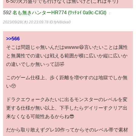
6-5の火力盛りでも行けなくは無いけど(これはギリ)
592
名も無きハンターHR774 (ﾜｯﾁｮｲ 0a9c-CIGt)
：
2023/09/28(木) 20:23:09.78
ID:fyN8idxa0
>>566
そこは問題じゃ無いんだはwwww😆言いたいことは属性
と無属性での違いは戦える範囲が横に広いか縦に広いか
の違いでしか無いって話🤣
このゲーム仕様上、歩く距離を増やすのは地獄でしか無
い🥺
ドラクエウォークみたいに出るモンスターのレベルを変
更する仕様が無い以上、下手したらデイリーすクリア出
来なくなる可能性あるからね😎
だから取り敢えずグレ10作ってからそのレベル帯で素材