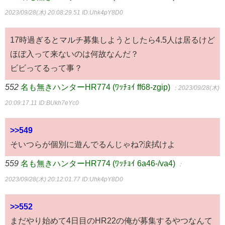
2023/09/28(木) 20:08:29.51
ID:Uhk4pY8D0
17時過ぎるとマルチ募集しようとしたら4.5人は居るけど
ほぼ入って来ないのは何故なんだ？
ビビってるって事？
552
名も無きハンターHR774 (ﾜｯﾁｮｲ ff68-zgip)
：2023/09/28(木)
20:09:17.11
ID:BUkh7eYc0
>>549
そいつらが個別に遊んでるんじゃね?涙拭けよ
559
名も無きハンターHR774 (ﾜｯﾁｮｲ 6a46-/va4)
：
2023/09/28(木) 20:12:01.77
ID:Uhk4pY8D0
>>552
まだやり始めて4日目のHR22の俺が募集するやつなんて