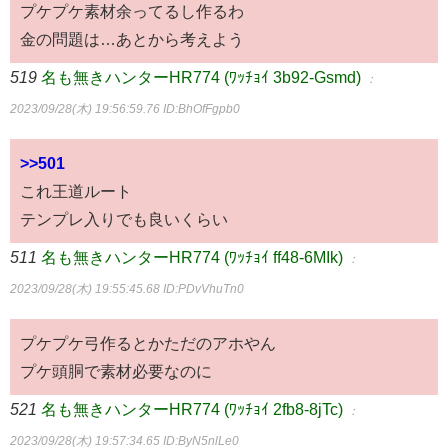
プケプケ素材余ってるし作るわ
金の問題は…あとから考えよう
519
名も無きハンターHR774 (ﾜｯﾁｮｲ 3b92-Gsmd)
：
2023/09/28(木) 19:56:59.76
ID:BhOfFgpb0
>>501
これ王道ルート
テンプレ入りでも良いくらい
511
名も無きハンターHR774 (ﾜｯﾁｮｲ ff48-6MIk)
：
2023/09/28(木) 19:55:45.68
ID:PDvVhuTn0
プケプケ弓作るとかただのアホやん
プケ頭胴で素材必要なのに
521
名も無きハンターHR774 (ﾜｯﾁｮｲ 2fb8-8jTc)
：
2023/09/28(木) 19:57:34.65
ID:ByN5nlLe0