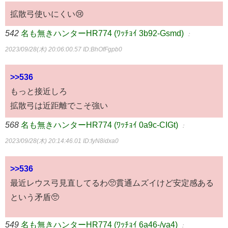
拡散弓使いにくい😢
542
名も無きハンターHR774 (ﾜｯﾁｮｲ 3b92-Gsmd)
：
2023/09/28(木) 20:06:00.57
ID:BhOfFgpb0
>>536
もっと接近しろ
拡散弓は近距離でこそ強い
568
名も無きハンターHR774 (ﾜｯﾁｮｲ 0a9c-CIGt)
：
2023/09/28(木) 20:14:46.01
ID:fyN8idxa0
>>536
最近レウス弓見直してるわ🥺貫通ムズイけど安定感ある
という矛盾🥺
549
名も無きハンターHR774 (ﾜｯﾁｮｲ 6a46-/va4)
：