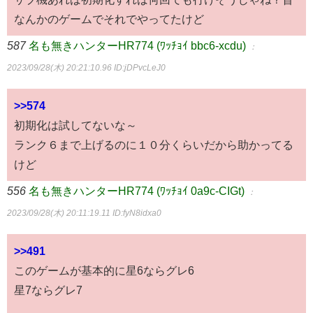
なんかのゲームでそれでやってたけど
587
名も無きハンターHR774 (ﾜｯﾁｮｲ bbc6-xcdu)
：
2023/09/28(木) 20:21:10.96
ID:jDPvcLeJ0
>>574
初期化は試してないな～
ランク６まで上げるのに１０分くらいだから助かってる
けど
556
名も無きハンターHR774 (ﾜｯﾁｮｲ 0a9c-CIGt)
：
2023/09/28(木) 20:11:19.11
ID:fyN8idxa0
>>491
このゲームが基本的に星6ならグレ6
星7ならグレ7