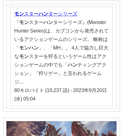
モン
スター
ハン
ターシリーズ
『
モン
スター
ハン
ターシリーズ』(Monster
Hunter Series)は、カプコンから発売されて
いるアクションゲームのシリーズ。 略称は
「
モンハン
」、「MH」。 4人で協力し巨大
な
モン
スターを狩るというゲーム性はアク
ションゲームの中でも「
ハン
ティングアク
ション」「狩りゲー」と言われるゲーム
ジ…
80キロバイト (10,237 語) - 2023年9月20日
(水) 05:04