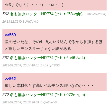
☆3までなのに・・・(´・ω・｀)
562
名も無きハンターHR774 (ﾜｯﾁｮｲ ff68-zgip)
：2023/09/28(木)
20:13:12.72
ID:BUkh7eYc0
>>559
星のせいだな、その4、5人やり込んでるから参加するほ
ど欲しいモンスターじゃない説がある
567
名も無きハンターHR774 (ﾜｯﾁｮｲ 6a46-/va4)
：
2023/09/28(木) 20:14:40.01
ID:Uhk4pY8D0
>>562
欲しい素材落とす高レベルモンス狙いなのか・・・
572
名も無きハンターHR774 (ﾜｯﾁｮｲ 072e-zgip)
：
2023/09/28(木) 20:16:36.69
ID:Qaf2vety0