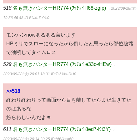
518
名も無きハンターHR774 (ﾜｯﾁｮｲ ff68-zgip)
：2023/09/28(木)
19:56:46.48
ID:BUkh7eYc0
モンハンnowあるある言います
HPミリでスローになったから倒したと思ったら部位破壊
で油断してタイムロス
529
名も無きハンターHR774 (ﾜｯﾁｮｲ e33c-/HEw)
：
2023/09/28(木) 20:01:18.31
ID:Ts6XbuDU0
>>518
終わり終わりって画面から目を離してたらまだ生きてた
のはあるな
紛らわしいんだよ👊
611
名も無きハンターHR774 (ﾜｯﾁｮｲ 8ed7-Kt3Y)
：
2023/09/28(木) 20:34:30.25
ID:hbVksxt60