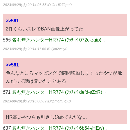
2023/09/28(木) 20:14:06.55
ID:OLHD72pq0
>>561
2件くらいスレでBAN画像上がってた
565
名も無きハンターHR774 (ﾜｯﾁｮｲ 072e-zgip)
：
2023/09/28(木) 20:14:11.68
ID:Qaf2vety0
>>561
色んなところマッピングで瞬間移動しまくったやつが飛
んだって話は聞いたことある
571
名も無きハンターHR774 (ﾜｯﾁｮｲ defd-sZxR)
：
2023/09/28(木) 20:16:08.89
ID:lpmomFgK0
HR高いやつらも引退し始めてんだな…
637
名も無きハンターHR774 (ﾜｯﾁｮｲ 6b54-/HEw)
：