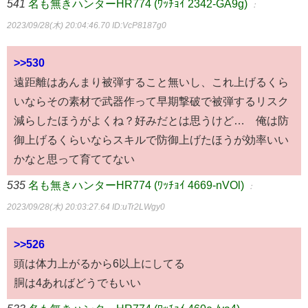
541
名も無きハンターHR774 (ﾜｯﾁｮｲ 2342-GA9g)
：
2023/09/28(木) 20:04:46.70
ID:VcP8187g0
>>530
遠距離はあんまり被弾すること無いし、これ上げるくら
いならその素材で武器作って早期撃破で被弾するリスク
減らしたほうがよくね？好みだとは思うけど… 俺は防
御上げるくらいならスキルで防御上げたほうが効率いい
かなと思って育ててない
535
名も無きハンターHR774 (ﾜｯﾁｮｲ 4669-nVOl)
：
2023/09/28(木) 20:03:27.64
ID:uTr2LWgy0
>>526
頭は体力上がるから6以上にしてる
胴は4あればどうでもいい