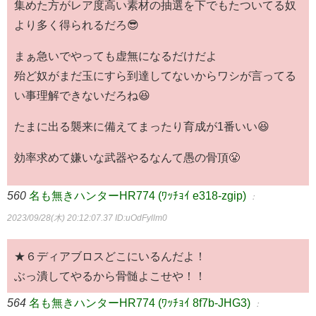
集めた方がレア度高い素材の抽選を下でもたついてる奴
より多く得られるだろ😎
まぁ急いでやっても虚無になるだけだよ
殆ど奴がまだ玉にすら到達してないからワシが言ってる
い事理解できないだろね😆
たまに出る襲来に備えてまったり育成が1番いい😆
効率求めて嫌いな武器やるなんて愚の骨頂😤
560
名も無きハンターHR774 (ﾜｯﾁｮｲ e318-zgip)
：
2023/09/28(木) 20:12:07.37
ID:uOdFyllm0
★６ディアブロスどこにいるんだよ！
ぶっ潰してやるから骨髄よこせや！！
564
名も無きハンターHR774 (ﾜｯﾁｮｲ 8f7b-JHG3)
：