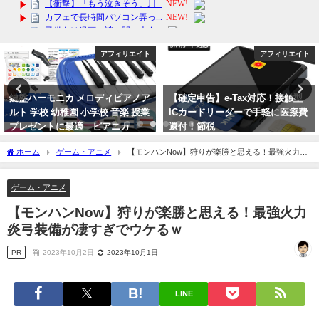
アフィリエイト
アフィリエイト
【確定申告】e-Tax対応！接触型
【スイーツ プレゼント】 ギフト
ICカードリーダーで手軽に医療費
和菓子【大須 栗りん】栗千本(黄
還付！節税
金) モンブラン 大福 冷凍お届け 和
栗ご褒美 贈り物 誕生日 SNS映え
2024年1月27日
ホーム
ゲーム・アニメ
【モンハンNow】狩りが楽勝と思える！最強火力炎
デイリーランキング
弓装備が凄すぎでウケるｗ
2024年3月16日
ゲーム・アニメ
【モンハンNow】狩りが楽勝と思える！最強火力
炎弓装備が凄すぎでウケるｗ
PR
2023年10月2日
2023年10月1日
LINE