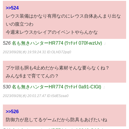
>>524
レウス装備はかなり有用なのにレウス自体あんまり出な
いの腹立つわ
今週末レウスかレイアのイベントやらんかな
526
名も無きハンターHR774 (ﾜｯﾁｮｲ 070f-wzUv)
：
2023/09/28(木) 19:59:24.31
ID:OLHD72pq0
プケ頭も胴も4止めだから素材そんな要らなくね？
みんな6まで育ててんの？
530
名も無きハンターHR774 (ﾜｯﾁｮｲ 0a91-CIGt)
：
2023/09/28(木) 20:01:27.47
ID:tSdE5zaa0
>>526
防御力が息してるゲームだから防具もあげたいね