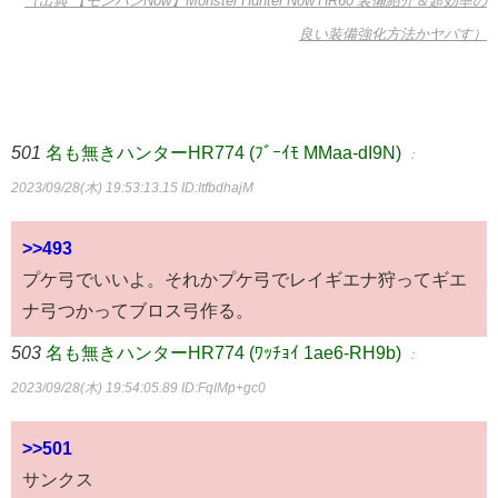
（出典 【モンハンNow】Monster Hunter Now HR60 装備紹介＆超効率の
良い装備強化方法かヤバす）
501
名も無きハンターHR774 (ﾌﾞｰｲﾓ MMaa-dI9N)
：
2023/09/28(木) 19:53:13.15
ID:ItfbdhajM
>>493
プケ弓でいいよ。それかプケ弓でレイギエナ狩ってギエ
ナ弓つかってブロス弓作る。
503
名も無きハンターHR774 (ﾜｯﾁｮｲ 1ae6-RH9b)
：
2023/09/28(木) 19:54:05.89
ID:FqIMp+gc0
>>501
サンクス