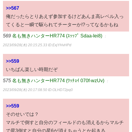
>>567
俺だったらとりあえず参加するけどあんま高レベル入っ
てくると一瞬で駆られてチーターか!?ってなるかもね
569
名も無きハンターHR774 (ｽｯｯﾌﾟ Sdaa-Iei8)
：
2023/09/28(木) 20:15:25.33
ID:ExjYHvHPd
>>559
いちばん楽しい時期だぞ
575
名も無きハンターHR774 (ﾜｯﾁｮｲ 070f-wzUv)
：
2023/09/28(木) 20:17:08.50
ID:OLHD72pq0
>>559
そのせいでは？
マルチで倒すと自分のフィールドのも消えるからマルチ
で星3倒すと自分の星6が消えちゃうとか起きる