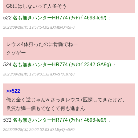
G8にはしないって人多そう
522
名も無きハンターHR774 (ﾜｯﾁｮｲ 4693-le9/)
：
2023/09/28(木) 19:57:54.02
ID:Mtg/QmSF0
レウス4体狩ったのに骨髄でねー
クソゲー
524
名も無きハンターHR774 (ﾜｯﾁｮｲ 2342-GA9g)
：
2023/09/28(木) 19:59:01.32
ID:VcP8187g0
>>522
俺と全く逆じゃんw さっきレウス7匹探してきたけど、
良質な鱗一個もでなくて何も進まん
531
名も無きハンターHR774 (ﾜｯﾁｮｲ 4693-le9/)
：
2023/09/28(木) 20:02:52.03
ID:Mtg/QmSF0