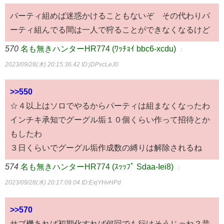
バーティ組めば迷惑かけることもないぞ その代わりパ
ーティ組んでる間は一人で狩ることができなくなるけど
570
名も無きハンターHR774 (ﾜｯﾁｮｲ bbc6-xcdu)
：
2023/09/28(木) 20:15:36.42
ID:jDPvcLeJ0
>>550
☆４以上はソロでやるからパーティは組まなくなったわ
インチキ承知でグーグル垢１０個くらい作って招待とか
もしたわ
３日くらいでグーグル垢作成数の縛りは解除されるね
574
名も無きハンターHR774 (ｽｯｯﾌﾟ Sdaa-Iei8)
：
2023/09/28(木) 20:17:09.04
ID:ExjYHvHPd
>>570
サブ機あれば初期化すれば何回でも行けそうじゃね？昔