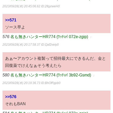
2023/09/28(木) 20:45:06.62
ID:2fqyrweH0
>>571
ソース早よ
576
名も無きハンターHR774 (ﾜｯﾁｮｲ 072e-zgip)
：
2023/09/28(木) 20:17:58.37
ID:Qaf2vety0
あぁ〜アカウント複製って招待最大にできるんだ、金と
回復薬でけえなぁそう考えたら
580
名も無きハンターHR774 (ﾜｯﾁｮｲ 3b92-Gsmd)
：
2023/09/28(木) 20:19:36.73
ID:BhOfFgpb0
>>576
それもBAN