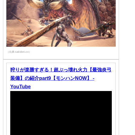
（出典 sakidori.co）
狩りが楽勝すぎる！超ぶっ壊れ火力【最強炎弓
装備】の紹介part9【モンハンNOW】 -
YouTube