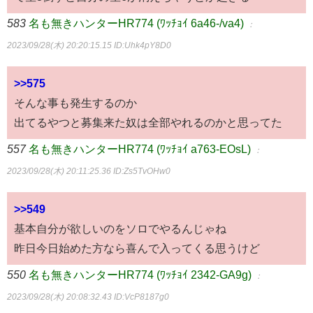
583
名も無きハンターHR774 (ﾜｯﾁｮｲ 6a46-/va4)
：
2023/09/28(木) 20:20:15.15
ID:Uhk4pY8D0
>>575
そんな事も発生するのか
出てるやつと募集来た奴は全部やれるのかと思ってた
557
名も無きハンターHR774 (ﾜｯﾁｮｲ a763-EOsL)
：
2023/09/28(木) 20:11:25.36
ID:Zs5TvOHw0
>>549
基本自分が欲しいのをソロでやるんじゃね
昨日今日始めた方なら喜んで入ってくる思うけど
550
名も無きハンターHR774 (ﾜｯﾁｮｲ 2342-GA9g)
：
2023/09/28(木) 20:08:32.43
ID:VcP8187g0