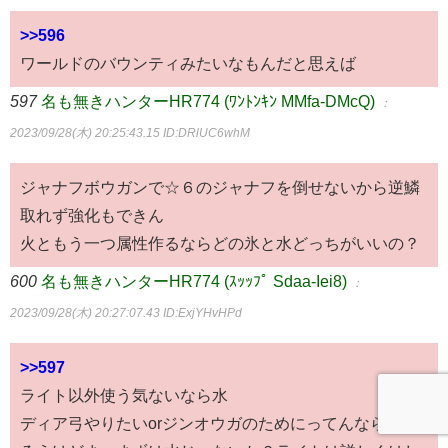
>>596
ワールドのバウンティみたいなもんだと思えば
597
名も無きハンターHR774 (ﾜﾝﾄﾝｷﾝ MMfa-DMcQ)
：
2023/09/28(木) 20:25:43.15
ID:DRlUC6whM
ジャナフボウガンで☆６のジャナフを倒せないから逆鱗
取れず強化もできん
火ともう一つ属性作るならどの氷と水どっちがいいの？
600
名も無きハンターHR774 (ｽｯｯﾌﾟ Sdaa-Iei8)
：
2023/09/28(木) 20:27:07.43
ID:ExjYHvHPd
>>597
ライト以外使う気ないなら水
ディア弓やりたいorジンオウガのためにってんなら氷だ