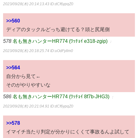
2023/09/28(木) 20:14:13.43
ID:dCf6ypqZ0
>>560
ディアのタックルどっち避けてる？頭と尻尾側
578
名も無きハンターHR774 (ﾜｯﾁｮｲ e318-zgip)
：
2023/09/28(木) 20:18:25.74
ID:uOdFyllm0
>>564
自分から見て←
そのがやりやすいな
586
名も無きハンターHR774 (ﾜｯﾁｮｲ 8f7b-JHG3)
：
2023/09/28(木) 20:21:04.91
ID:dCf6ypqZ0
>>578
イマイチ当たり判定が分かりにくくて事故るんよ試して