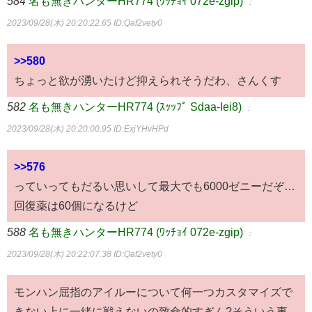
584
名も無きハンターHR774 (ﾜｯﾁｮｲ 072e-zgip)
：
2023/09/28(木) 20:20:22.65
ID:Qaf2vety0
>>580
ちょっと欲が湧いたけど抑えられそうだわ、さんくす
582
名も無きハンターHR774 (ｽｯｯﾌﾟ Sdaa-Iei8)
：
2023/09/28(木) 20:20:00.95
ID:ExjYHvHPd
>>576
っていってもだるい思いして最大でも6000ゼニーだぞ…
回復薬は60個になるけど
588
名も無きハンターHR774 (ﾜｯﾁｮｲ 072e-zgip)
：
2023/09/28(木) 20:22:07.38
ID:Qaf2vety0
モンハン屈指のアイルーについて何一つカスタマイズで
きない上に一緒に戦えないの致命的すぎん?そういう事