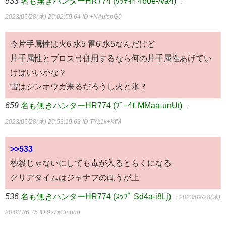
533
名も無きハンターHR774 (ﾜｯﾁｮｲ 460e-/va4)
：
2023/09/28(木) 20:02:59.64
ID:+NAufspG0
今片手属性は火6 水5 雷6 氷5なんだけど
片手属性とブロス弓併用するなら何の片手属性あげてい
けばいいかな？
雷はジンオウガ来るだろうし火と氷？
659
名も無きハンターHR774 (ﾌﾞｰｲﾓ MMaa-unUt)
：
2023/09/28(木) 20:53:19.63
ID:TYk1k+KfM
>>533
秒殺じゃないにしても毒が入るとらくになる
クリアタイムはジャナフのほうが上
536
名も無きハンターHR774 (ｽｯﾌﾟ Sd4a-i8Lj)
：2023/09/28(木)
20:03:36.75
ID:9v7xCmbod