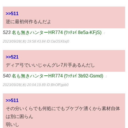
>>511
逆に最初何作るんだよ
523
名も無きハンターHR774 (ﾜｯﾁｮｲ 8e5a-KFjS)
：
2023/09/28(木) 19:58:43.84
ID:OaOSX6xj0
>>521
ディア弓でいいじゃんグレ7片手あるんだし
540
名も無きハンターHR774 (ﾜｯﾁｮｲ 3b92-Gsmd)
：
2023/09/28(木) 20:04:19.89
ID:BhOfFgpb0
>>511
その分いくらでも何処にでもプケプケ湧くから素材自体
は別に困らん
弱いし