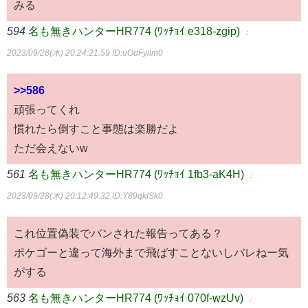
みる
594
名も無きハンターHR774 (ﾜｯﾁｮｲ e318-zgip)
：
2023/09/28(木) 20:24:21.59
ID:uOdFyllm0
>>586
頑張ってくれ
慣れたら倒すこと事態は楽勝だよ
ただ会えないw
561
名も無きハンターHR774 (ﾜｯﾁｮｲ 1fb3-aK4H)
：
2023/09/28(木) 20:12:49.32
ID:Y89qkISk0
これ位置偽装でバンされた報告ってある？
ポケゴーと違って海外まで飛ばすことないしバレねー気
がする
563
名も無きハンターHR774 (ﾜｯﾁｮｲ 070f-wzUv)
：