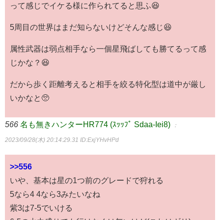
って感じでイケる様に作られてると思ふ😆
5周目の世界はまだ知らないけどそんな感じ😆
属性武器は弱点相手なら一個星飛ばしても勝てるって感
じかな？😆
だから歩く距離考えると相手を絞る特化型は道中が厳し
いかなと🥺
566
名も無きハンターHR774 (ｽｯｯﾌﾟ Sdaa-Iei8)
：
2023/09/28(木) 20:14:29.31
ID:ExjYHvHPd
>>556
いや、基本は星の1つ前のグレードで狩れる
5なら4 4なら3みたいなね
紫3は7-5でいける