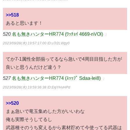
>>518
あると思います！
520
名も無きハンターHR774 (ﾜｯﾁｮｲ 4669-nVOl)
：
2023/09/28(木) 19:57:17.00
ID:uTr2LWgy0
てか7-1属性全部揃ってるなら急いで4周目目指した方が
良いと思うんだけど違う？
527
名も無きハンターHR774 (ｽｯｯﾌﾟ Sdaa-Iei8)
：
2023/09/28(木) 19:59:36.38
ID:ExjYHvHPd
>>520
まぁ急いで竜玉集めした方がいいわな
俺も実際そうしてるし
武器種そのうち変えるから素材貯めて今使ってる武器は