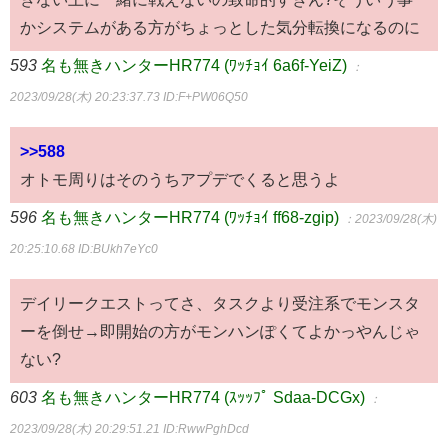
かシステムがある方がちょっとした気分転換になるのに
593
名も無きハンターHR774 (ﾜｯﾁｮｲ 6a6f-YeiZ)
：
2023/09/28(木) 20:23:37.73
ID:F+PW06Q50
>>588
オトモ周りはそのうちアプデでくると思うよ
596
名も無きハンターHR774 (ﾜｯﾁｮｲ ff68-zgip)
：2023/09/28(木)
20:25:10.68
ID:BUkh7eYc0
デイリークエストってさ、タスクより受注系でモンスタ
ーを倒せ→即開始の方がモンハンぽくてよかっやんじゃ
ない?
603
名も無きハンターHR774 (ｽｯｯﾌﾟ Sdaa-DCGx)
：
2023/09/28(木) 20:29:51.21
ID:RwwPghDcd