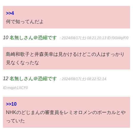
>>4
何で知ってんだよ
10
名無しさん＠恐縮です
：2024/08/17(土) 08:21:20.13
ID:f3GWq/F/0
島崎和歌子と井森美幸は見かけるけどこの人はすっかり
見なくなったな
12
名無しさん＠恐縮です
：2024/08/17(土) 08:22:52.14
ID:mqph1XCF0
>>10
NHKのどじまんの審査員をレミオロメンのボーカルとや
っていた