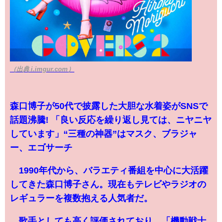
（出典 i.imgur.com）
森口博子が50代で披露した大胆な水着姿がSNSで
話題沸騰! 「良い反応を繰り返し見ては、ニヤニヤ
しています」“三種の神器”はマスク、ブラジャ
ー、エゴサーチ
1990年代から、バラエティ番組を中心に大活躍
してきた森口博子さん。現在もテレビやラジオの
レギュラーを複数抱える人気者だ。
歌手としても高く評価されており、「機動戦士