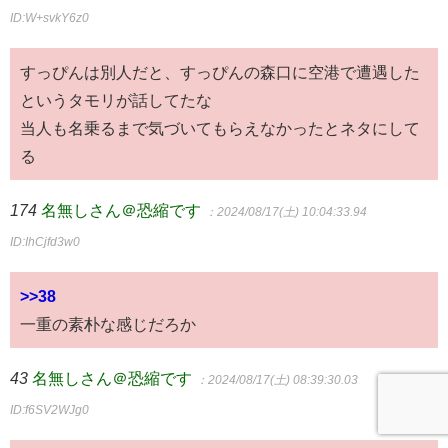
ID:W+svkY6z0
すっぴんは別人だと、すっぴんの森口に空港で遭遇した
というタモリが話してたな
当人も名乗るまで気づいてもらえなかったとネタにして
る
174
名無しさん＠恐縮です
：2024/08/17(土) 10:04:33.94
ID:IhCjfd3w0
>>38
一重の素朴な感じだろか
43
名無しさん＠恐縮です
：2024/08/17(土) 08:39:30.03
ID:f6SV2WJg0