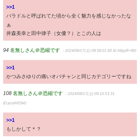
>>1
バラドルと呼ばれてた頃から全く魅力を感じなかったな
ぁ
井森美幸と田中律子（女優？）とこの人は
94
名無しさん＠恐縮です
：2024/08/17(土) 08:58:01.80
ID:A8yyR+l80
>>1
かつみさゆりの痛いオバチャンと同じカテゴリーですね
108
名無しさん＠恐縮です
：2024/08/17(土) 09:10:53.31
ID:pcviH0Sk0
>>1
もしかして＊？