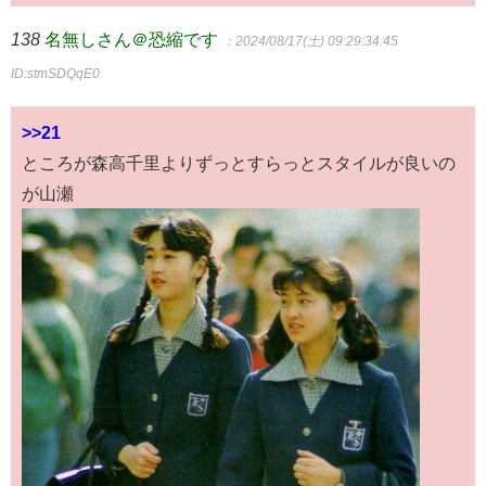
138
名無しさん＠恐縮です
：2024/08/17(土) 09:29:34.45
ID:stmSDQqE0
>>21
ところが森高千里よりずっとすらっとスタイルが良いの
が山瀬