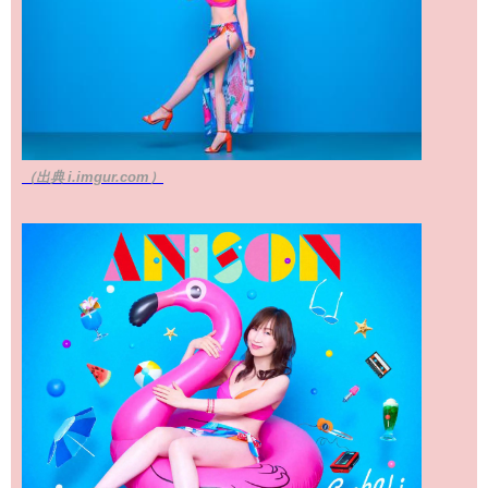
（出典 i.imgur.com）