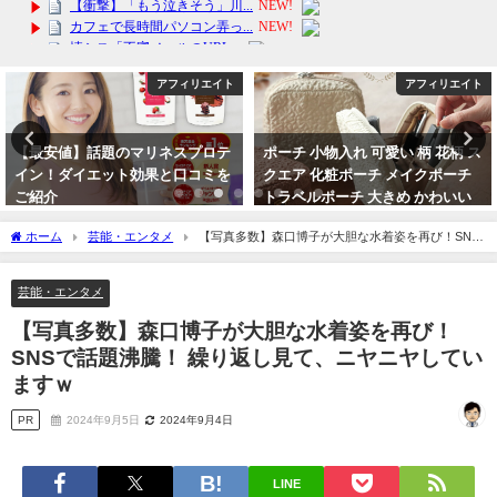
アフィリエイト
アフィリエイト
【最安値】話題のマリネスプロテ
ポーチ 小物入れ 可愛い 柄 花柄 ス
イン！ダイエット効果と口コミを
クエア 化粧ポーチ メイクポーチ
ご紹介
トラベルポーチ 大きめ かわいい
おしゃれ コンパクト 縦型 収納 整
2024年3月14日
ホーム
芸能・エンタメ
【写真多数】森口博子が大胆な水着姿を再び！SNS
理 自立 大人っぽい 韓国 メイク
で話題沸騰！ 繰り返し見て、ニヤニヤしていますｗ
2024年4月3日
芸能・エンタメ
【写真多数】森口博子が大胆な水着姿を再び！
SNSで話題沸騰！ 繰り返し見て、ニヤニヤしてい
ますｗ
PR
2024年9月5日
2024年9月4日
LINE