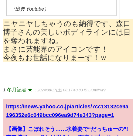
（出典 Youtube）
ニヤニヤしちゃうのも納得です、森口
博子さんの美しいボディラインには目
を奪われますね。
まさに芸能界のアイコンです！
今夜もお世話になりまーす！ｗ
1
冬月記者 ★
：2024/08/17(土) 08:17:40.83
ID:LKm/jInw9
https://news.yahoo.co.jp/articles/7cc13132ce9a
196352e6c049bcc096ea9d74e343?page=1
【画像】こぼれそう……水着姿で“だっちゅーの”!