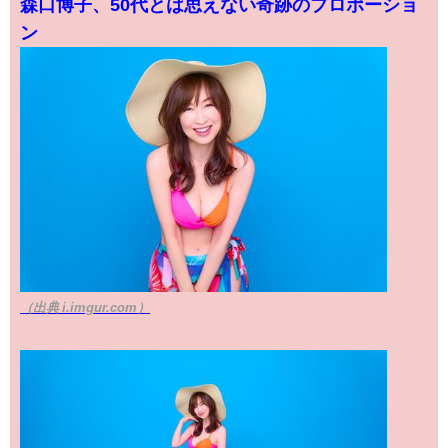
森口博子、50代とは思えない奇跡のプロポーショ
ン
（出典 i.imgur.com）