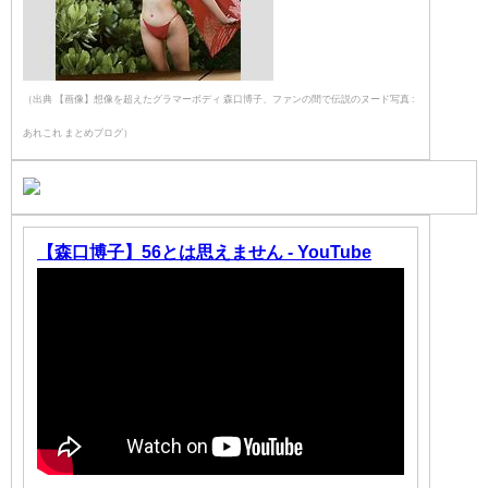
（出典 【画像】想像を超えたグラマーボディ 森口博子、ファンの間で伝説のヌード写真 :
あれこれ まとめブログ）
【森口博子】56とは思えません - YouTube