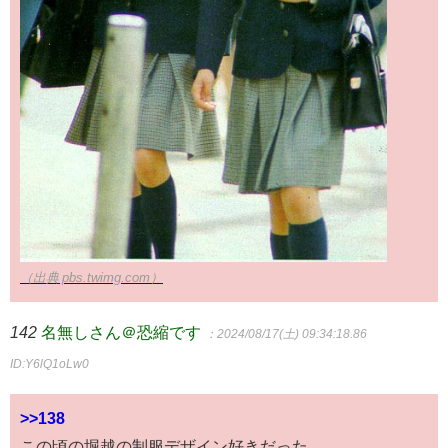
（出典 pbs.twimg.com）
142
名無しさん＠恐縮です
：2024/08/17(土) 09:34:18.86
ID:Y6lQ1oLw0
>>138
この頃の堀越の制服デザイン好きだった