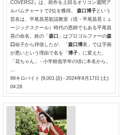
COVERS2』は、前作を上回るオリコン週間ア
ルバムチャートで2位を獲得。
森口博子
という
芸名は、平尾昌晃歌謡教室（現・平尾昌晃ミュ
ージックスクール）時代の恩師でもある平尾昌
晃の命名。姓の「
森口
」はプロゴルファーの
森
口
祐子から拝借したが、「
森口博
美」では字画
が悪いという理由で名を「
博子
」に変えた。
「花ちゃん」 - 小学校低学年の頃に本名から。
…
99キロバイト (9,001 語) - 2024年8月17日 (土)
04:28