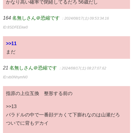
かなり高い確率で閉経してるだろ 56歳だし
164
名無しさん＠恐縮です
：2024/08/17(土) 09:53:34.16
ID:8SDFEEkw0
>>11
まだ
21
名無しさん＠恐縮です
：2024/08/17(土) 08:27:07.62
ID:vb0NhymN0
指原の上位互換 整形する前の
>>13
バラドルの中で一番顔デカくて下膨れなのは山瀬だろ
ついでに背もデカイ