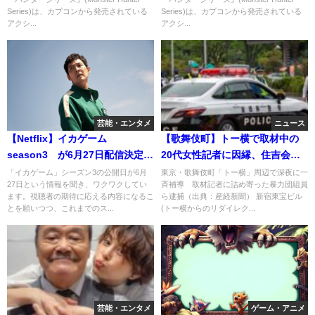
Series)は、カプコンから発売されている
Series)は、カプコンから発売されている
アクシ...
アクシ...
芸能・エンタメ
ニュース
【Netflix】イカゲーム
【歌舞伎町】トー横で取材中の
season3 が6月27日配信決定！
20代女性記者に因縁、住吉会系
完結編ということは・・・
組員の河合喬が目の前の警察に
「イカゲーム」シーズン3の公開日が6月
東京・歌舞伎町「トー横」周辺で深夜に一
27日という情報を聞き、ワクワクしてい
斉補導 取材記者に詰め寄った暴力団組員
現行犯逮捕ｗ
ます。視聴者の期待に応える内容になるこ
ら逮捕（出典：産経新聞） 新宿東宝ビル
とを願いつつ、これまでのス...
(トー横からのリダイレク...
芸能・エンタメ
ゲーム・アニメ