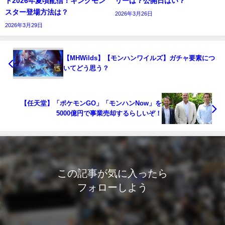
ト2026年夏頃配信！キングモン
リーは？公開日はい？
スター登場方法は？
2026年3月26日
2026年3月29日
【MHWilds】【モンハンワイルズ】ガチャ要素につ
いてどう思う？
【任天堂】「ポケモンGO」「モンハンNow」を
5000億円で事業売却するらしいぞ！
この記事が気に入ったら
フォローしよう