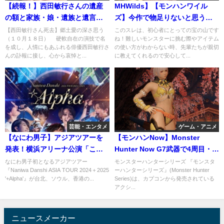
【続報！】西田敏行さんの遺産
MHWilds】【モンハンワイル
の額と家族・娘・遺族と遺言状
ズ】今作で物足りないと思う要
では福島支援に寄附とも
素といえば？
【西田敏行さん死去】郷土愛の深さ思う
このスレは、初心者にとっての宝の山です
（１０月１８日） 硬軟自在の演技で名
ね！難しいモンスターに挑む際やアイテム
を成し、人情にもあふれる俳優西田敏行さ
の使い方がわからない時、先輩たちが親切
んの訃報に接し、心から哀悼と...
に教えてくれるので安心して...
芸能・エンタメ
ゲーム・アニメ
【なにわ男子】アジアツアーを
【モンハンNow】Monster
発表！横浜アリーナ公演「この
Hunter Now G7武器で4周目・星
ステージに立ててよかった、僕
8を安定討伐
なにわ男子初となるアジアツアー
モンスターハンターシリーズ 『モンスタ
『Naniwa Danshi ASIA TOUR 2024＋2025
ーハンターシリーズ』(Monster Hunter
たち精一杯頑張ります！」
'+Alpha'』が台北、ソウル、香港の...
Series)は、カプコンから発売されている
アクシ...
ニュースメーカー