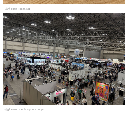
（出典 bonin-ocean.net）
（出典 asset.watch.impress.co.jp）