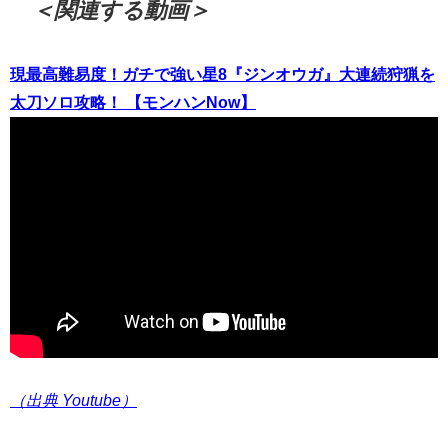
＜関連する動画＞
現最高難易度！ガチで強い星8『ジンオウガ』大連続狩猟を
太刀ソロ攻略！ 【モンハンNow】
（出典 Youtube）