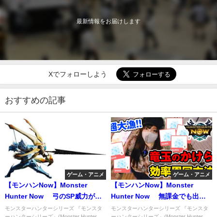
最新情報をお届けします
Xでフォローしよう
おすすめの記事
ゲーム・アニメ
ゲーム・アニメ
【モンハンNow】Monster
【モンハンNow】Monster
Hunter Now 弓のSP威力が低
Hunter Now 無課金でも出来
下する不具合。
る竜玉のかけらを集める方法
モンスターハンターシリーズ 『モンスタ
モンスターハンターシリーズ 『モンスタ
ーハンターシリーズ』(Monster Hunter
ーハンターシリーズ』(Monster Hunter