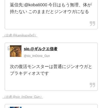
返信先:@kobati000 今日はもう無理、体が
持たない このままだとジンオウガになる
（出典 @kamikaze0x0）
sio.@ギルクエ信者
@sio_ImDone_Gun
次の復活モンスターは普通にジンオウガと
ブラキディオスです
（出典 @sio_ImDone_Gun）