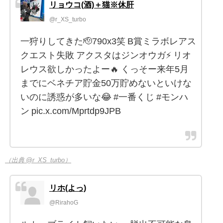
リョウコ(酒)＋猫※休肝
@r_XS_turbo
一狩りしてきた🫡790x3笑 B賞ミラボレアス
クエスト失敗 アクスタはジンオウガ⚡️ リオ
レウス欲しかったよー🔥 くっそー来年5月
までにベネチア貯金50万貯めないといけな
いのに誘惑が多いな😂 #一番くじ #モンハ
ン pic.x.com/Mprtdp9JPB
（出典 @r_XS_turbo）
リホ(よっ)
@RirahoG