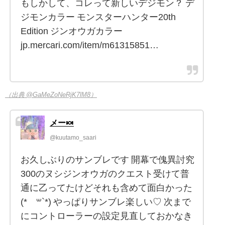
もしかして、コレって新しいデジモン？ デ
ジモンカラー モンスターハンター20th
Edition ジンオウガカラー
jp.mercari.com/item/m61315851…
（出典 @GaMeZoNeRjK7lM8）
メー🍬
@kuutamo_saari
お久しぶりのサンブレです 開幕で傀異討究
300のヌシジンオウガのクエスト受けて普
通に乙ってたけどそれも含めて面白かった
(*´꒳`*) やっぱりサンブレ楽しい♡ 次まで
にコントローラーの設定見直しておかなき