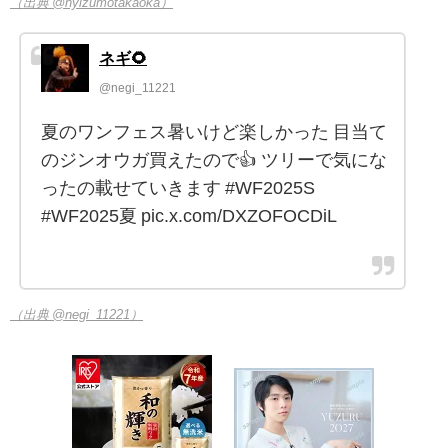
（出典 @hyizumotakaoka）
ネギ🌻
@negi_11221
夏のワンフェス暑いけど楽しかった 目当て
のジンオウガ買えたので👍️ ツリーで気にな
ったの載せていきます #WF2025S
#WF2025夏 pic.x.com/DXZOFOCDiL
（出典 @negi_11221）