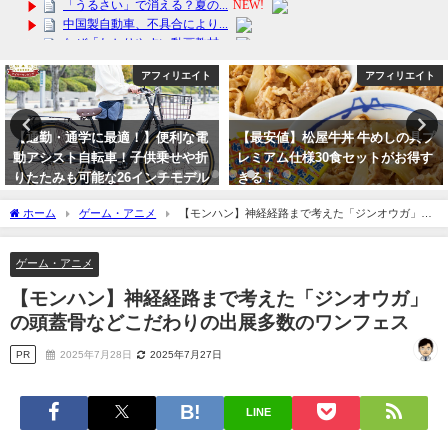
アフィリエイト
アフィリエイト
【最安値】松屋牛丼 牛めしの具プ
かわいいピクミングッズ！ドーム
レミアム仕様30食セットがお得す
タイプのワンタッチビニール傘が
ぎる！
おすすめ
2024年3月11日
2024年3月21日
ホーム
ゲーム・アニメ
【モンハン】神経経路まで考えた「ジンオウガ」の
頭蓋骨などこだわりの出展多数のワンフェス
ゲーム・アニメ
【モンハン】神経経路まで考えた「ジンオウガ」
の頭蓋骨などこだわりの出展多数のワンフェス
PR
2025年7月28日
2025年7月27日
LINE