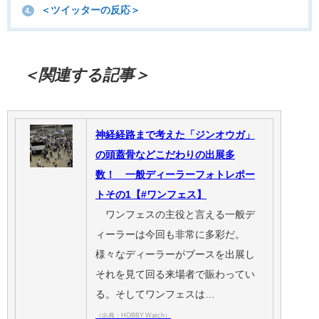
＜ツイッターの反応＞
4.
＜関連する記事＞
神経経路まで考えた「ジンオウガ」
の頭蓋骨などこだわりの出展多
数！ 一般ディーラーフォトレポー
トその1【#ワンフェス】
ワンフェスの主役と言える一般デ
ィーラーは今回も非常に多彩だ。
様々なディーラーがブースを出展し
それを見て回る来場者で賑わってい
る。そしてワンフェスは…
（出典：HOBBY Watch）