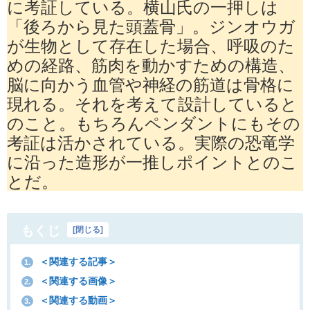
に考証している。横山氏の一押しは
「後ろから見た頭蓋骨」。ジンオウガ
が生物として存在した場合、呼吸のた
めの経路、筋肉を動かすための構造、
脳に向かう血管や神経の筋道は骨格に
現れる。それを考えて設計していると
のこと。もちろんペンダントにもその
考証は活かされている。実際の恐竜学
に沿った造形が一推しポイントとのこ
とだ。
もくじ
[
閉じる
]
＜関連する記事＞
1.
＜関連する画像＞
2.
＜関連する動画＞
3.