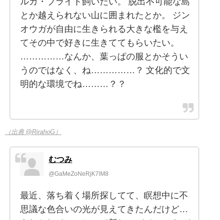
ルカ・ブライト飼いたい。 脱出不可能な島
とか越えられない山に囲まれたとか。 ジン
オウガが自由に生きられる大きな檻を与え
てその中で好きに生きててもらいたい。
……………なんか、葉っぱの服とかそうい
うのではなく、ね……………？ 文化的で文
明的な環境でね………？？
（出典 @RirahoG）
むつみ
@GaMeZoNeRjK7lM8
最近、落ち着く場所探してて、瞑想中に不
思議な色合いの光が見えてきたんだけど…