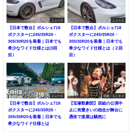
ニュース
ニュース
【日本で数台】ポルシェ718
【日本で数台】ポルシェ718
ボクスターに245/35R20・
ボクスターに245/35R20・
305/30R20を装着｜日本でも
305/30R20を装着｜日本でも
希少なワイド仕様とは(3回
希少なワイド仕様とは（２回
目）
目）
ニュース
芸能・エンタメ
【日本で数台】ポルシェ718
【宝塚歌劇団】宙組の公演中
ボクスターに245/35R20・
止に有愛きいの怨念が舞台に
305/30R20を装着｜日本でも
憑依で楽屋は騒然に
希少なワイド仕様とは