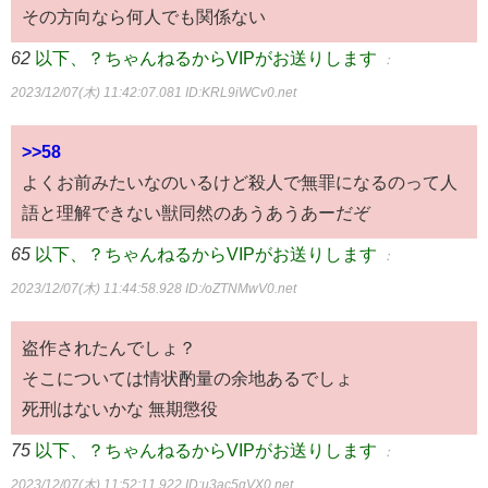
その方向なら何人でも関係ない
62
以下、？ちゃんねるからVIPがお送りします
：
2023/12/07(木) 11:42:07.081
ID:KRL9iWCv0.net
>>58
よくお前みたいなのいるけど殺人で無罪になるのって人
語と理解できない獣同然のあうあうあーだぞ
65
以下、？ちゃんねるからVIPがお送りします
：
2023/12/07(木) 11:44:58.928
ID:/oZTNMwV0.net
盗作されたんでしょ？
そこについては情状酌量の余地あるでしょ
死刑はないかな 無期懲役
75
以下、？ちゃんねるからVIPがお送りします
：
2023/12/07(木) 11:52:11.922
ID:u3ac5gVX0.net