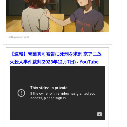
（出典 pioncoo.net）
【速報】青葉真司被告に死刑を求刑 京アニ放
火殺人事件裁判(2023年12月7日) - YouTube