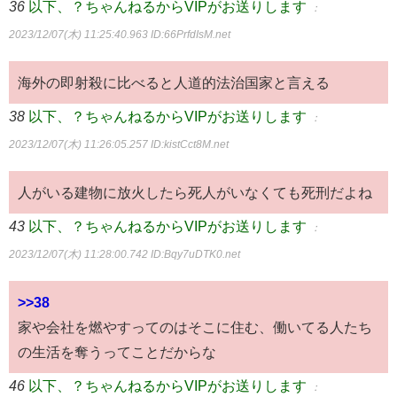
36
以下、？ちゃんねるからVIPがお送りします
：
2023/12/07(木) 11:25:40.963
ID:66PrfdIsM.net
海外の即射殺に比べると人道的法治国家と言える
38
以下、？ちゃんねるからVIPがお送りします
：
2023/12/07(木) 11:26:05.257
ID:kistCct8M.net
人がいる建物に放火したら死人がいなくても死刑だよね
43
以下、？ちゃんねるからVIPがお送りします
：
2023/12/07(木) 11:28:00.742
ID:Bqy7uDTK0.net
>>38
家や会社を燃やすってのはそこに住む、働いてる人たち
の生活を奪うってことだからな
46
以下、？ちゃんねるからVIPがお送りします
：