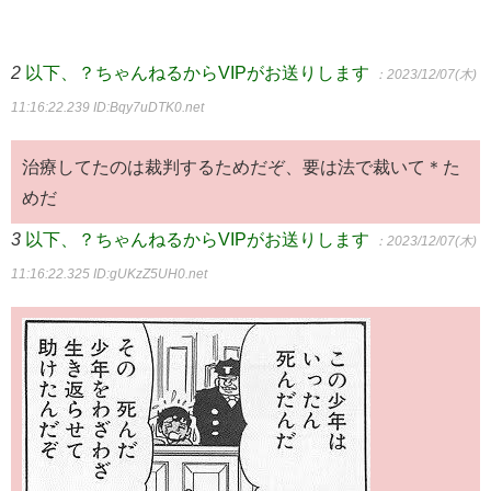
2
以下、？ちゃんねるからVIPがお送りします
：2023/12/07(木)
11:16:22.239
ID:Bqy7uDTK0.net
治療してたのは裁判するためだぞ、要は法で裁いて＊た
めだ
3
以下、？ちゃんねるからVIPがお送りします
：2023/12/07(木)
11:16:22.325
ID:gUKzZ5UH0.net