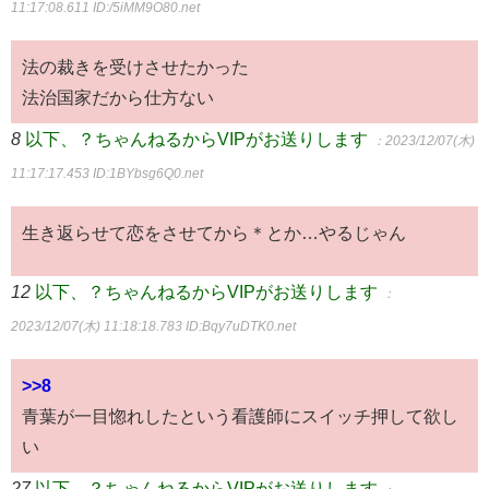
11:17:08.611
ID:/5iMM9O80.net
法の裁きを受けさせたかった
法治国家だから仕方ない
8
以下、？ちゃんねるからVIPがお送りします
：2023/12/07(木)
11:17:17.453
ID:1BYbsg6Q0.net
生き返らせて恋をさせてから＊とか…やるじゃん
12
以下、？ちゃんねるからVIPがお送りします
：
2023/12/07(木) 11:18:18.783
ID:Bqy7uDTK0.net
>>8
青葉が一目惚れしたという看護師にスイッチ押して欲し
い
27
以下、？ちゃんねるからVIPがお送りします