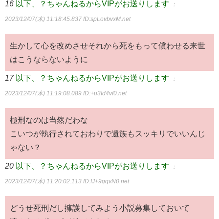
16
以下、？ちゃんねるからVIPがお送りします
：
2023/12/07(木) 11:18:45.837
ID:spLovbvxM.net
生かして心を改めさせそれから死をもって償わせる来世
はこうならないように
17
以下、？ちゃんねるからVIPがお送りします
：
2023/12/07(木) 11:19:08.089
ID:+u3Id4vf0.net
極刑なのは当然だわな
こいつが執行されておわりで遺族もスッキリでいいんじ
ゃない？
20
以下、？ちゃんねるからVIPがお送りします
：
2023/12/07(木) 11:20:02.113
ID:IJ+9qqvN0.net
どうせ死刑だし擁護してみよう小説募集しておいて