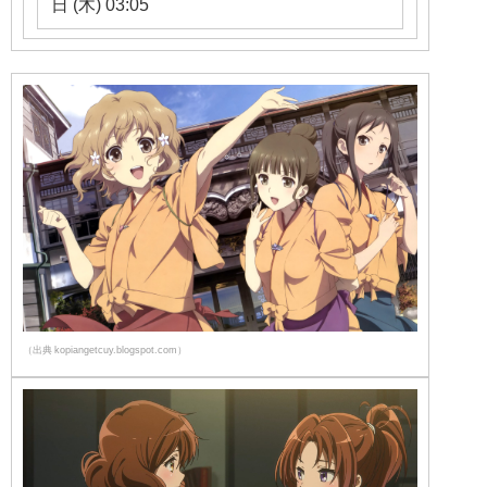
日 (木) 03:05
（出典 kopiangetcuy.blogspot.com）