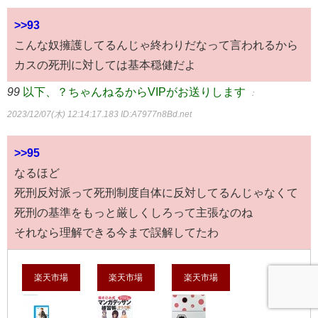
>>93
こんな奴擁護してるんじゃ終わりだなって言われるから
カスの死刑に対しては基本穏健だよ
99
以下、？ちゃんねるからVIPがお送りします
：
2023/12/07(木) 12:14:17.183
ID:A7977n8Bd.net
>>95
なるほど
死刑反対派って死刑制度自体に反対してるんじゃなくて
死刑の基準をもっと厳しくしろって主張なのね
それなら理解できる今まで誤解してたわ
楽天市場
楽天市場
楽天市場