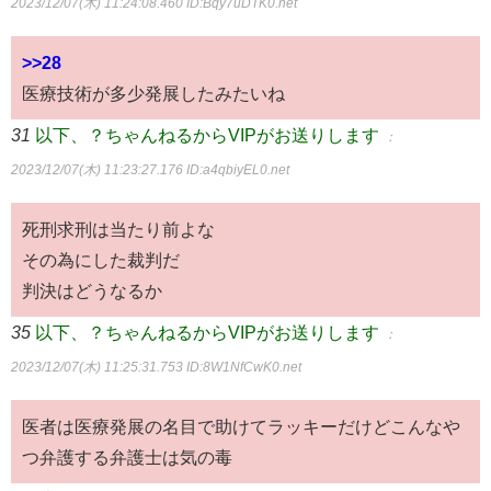
2023/12/07(木) 11:24:08.460
ID:Bqy7uDTK0.net
>>28
医療技術が多少発展したみたいね
31
以下、？ちゃんねるからVIPがお送りします
：
2023/12/07(木) 11:23:27.176
ID:a4qbiyEL0.net
死刑求刑は当たり前よな
その為にした裁判だ
判決はどうなるか
35
以下、？ちゃんねるからVIPがお送りします
：
2023/12/07(木) 11:25:31.753
ID:8W1NfCwK0.net
医者は医療発展の名目で助けてラッキーだけどこんなや
つ弁護する弁護士は気の毒