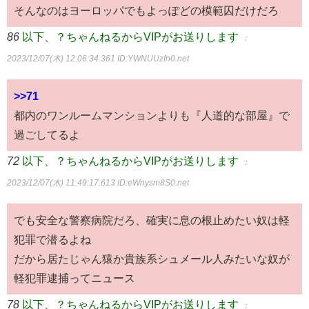
そんなのはヨーロッパでもよっぽどの模範囚だけだろ
86
以下、？ちゃんねるからVIPがお送りします
：
2023/12/07(木) 12:06:34.361
ID:YWNUUzfn0.net
>>71
都内のワンルームマンションよりも『人道的な部屋』で
過ごしてるよ
72
以下、？ちゃんねるからVIPがお送りします
：
2023/12/07(木) 11:49:17.613
ID:eWnysm8S0.net
でも安全な警察病院だろ、確実に息の根止めたい奴は軽
犯罪で潜るよね
だから居たじゃん猿か貴族系シュメール人みたいな奴が
軽犯罪逮捕ってニュース
78
以下、？ちゃんねるからVIPがお送りします
：