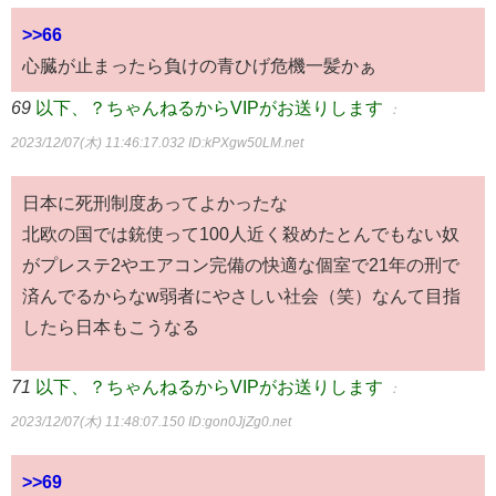
>>66
心臓が止まったら負けの青ひげ危機一髪かぁ
69
以下、？ちゃんねるからVIPがお送りします
：
2023/12/07(木) 11:46:17.032
ID:kPXgw50LM.net
日本に死刑制度あってよかったな
北欧の国では銃使って100人近く殺めたとんでもない奴
がプレステ2やエアコン完備の快適な個室で21年の刑で
済んでるからなw弱者にやさしい社会（笑）なんて目指
したら日本もこうなる
71
以下、？ちゃんねるからVIPがお送りします
：
2023/12/07(木) 11:48:07.150
ID:gon0JjZg0.net
>>69