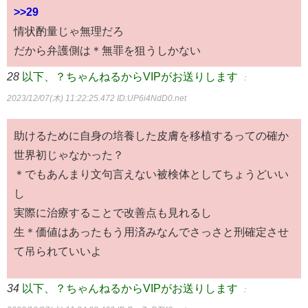
>>29
情状酌量じゃ無理だろ
だから弁護側は＊無罪を狙うしかない
28
以下、？ちゃんねるからVIPがお送りします
：
2023/12/07(木) 11:22:25.472
ID:UP6i4NdD0.net
助けるために自身の培養した皮膚を移植するっての確か
世界初じゃなかった？
＊でもあんまり文句言えない被検体としてちょうどいい
し
実際に治療することで改善点も見れるし
生＊価値はあったもう用済みなんでさっさと刑確定させ
て吊られていいよ
34
以下、？ちゃんねるからVIPがお送りします
：