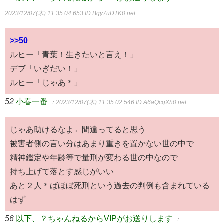
2023/12/07(木) 11:35:04.653
ID:Bqy7uDTK0.net
>>50
ルヒー「青葉！生きたいと言え！」
デブ「いぎだい！」
ルヒー「じゃあ＊」
52
小春一番
：2023/12/07(木) 11:35:02.546
ID:A6aQcgXh0.net
じゃあ助けるなよ←間違ってると思う
被害者側の言い分はあまり重きを置かない世の中で
精神鑑定や年齢等で量刑が変わる世の中なので
持ち上げて落とす感じがいい
あと２人＊ばほぼ死刑という過去の判例も含まれている
はず
56
以下、？ちゃんねるからVIPがお送りします
：