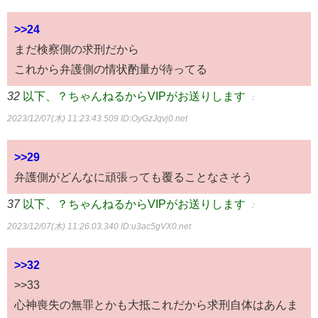
>>24
まだ検察側の求刑だから
これから弁護側の情状酌量が待ってる
32
以下、？ちゃんねるからVIPがお送りします
：
2023/12/07(木) 11:23:43.509
ID:OyGzJqvj0.net
>>29
弁護側がどんなに頑張っても覆ることなさそう
37
以下、？ちゃんねるからVIPがお送りします
：
2023/12/07(木) 11:26:03.340
ID:u3ac5gVX0.net
>>32
>>33
心神喪失の無罪とかも大抵これだから求刑自体はあんま