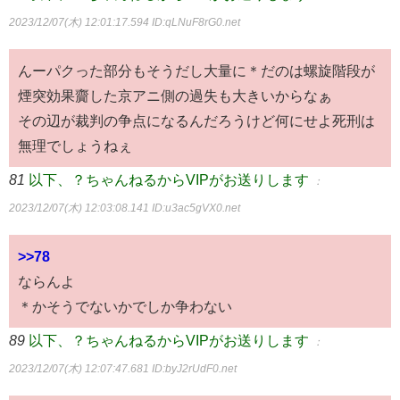
2023/12/07(木) 12:01:17.594
ID:qLNuF8rG0.net
んーパクった部分もそうだし大量に＊だのは螺旋階段が
煙突効果齎した京アニ側の過失も大きいからなぁ
その辺が裁判の争点になるんだろうけど何にせよ死刑は
無理でしょうねぇ
81
以下、？ちゃんねるからVIPがお送りします
：
2023/12/07(木) 12:03:08.141
ID:u3ac5gVX0.net
>>78
ならんよ
＊かそうでないかでしか争わない
89
以下、？ちゃんねるからVIPがお送りします
：
2023/12/07(木) 12:07:47.681
ID:byJ2rUdF0.net