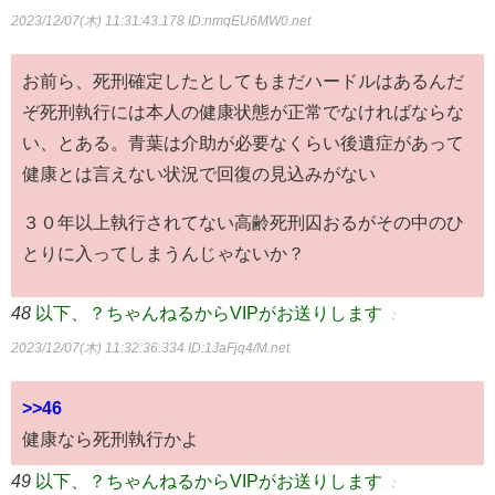
2023/12/07(木) 11:31:43.178
ID:nmqEU6MW0.net
お前ら、死刑確定したとしてもまだハードルはあるんだ
ぞ死刑執行には本人の健康状態が正常でなければならな
い、とある。青葉は介助が必要なくらい後遺症があって
健康とは言えない状況で回復の見込みがない
３０年以上執行されてない高齢死刑囚おるがその中のひ
とりに入ってしまうんじゃないか？
48
以下、？ちゃんねるからVIPがお送りします
：
2023/12/07(木) 11:32:36.334
ID:1JaFjq4/M.net
>>46
健康なら死刑執行かよ
49
以下、？ちゃんねるからVIPがお送りします
：