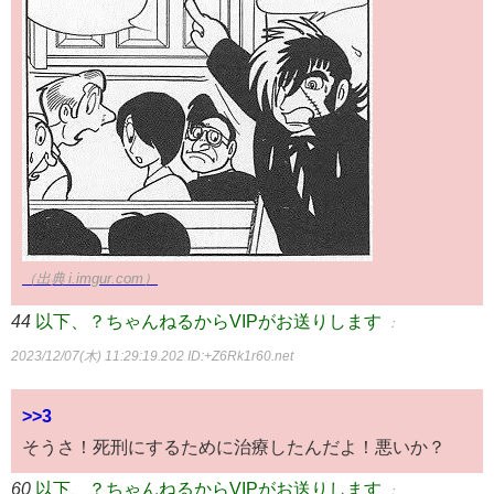
（出典 i.imgur.com）
44
以下、？ちゃんねるからVIPがお送りします
：
2023/12/07(木) 11:29:19.202
ID:+Z6Rk1r60.net
>>3
そうさ！死刑にするために治療したんだよ！悪いか？
60
以下、？ちゃんねるからVIPがお送りします
：