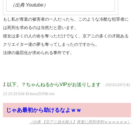
（出典 Youtube）
もし私が青葉の被害者の一人だったら、このような冷酷な犯罪者に
は死刑を求めるのは当然だと思います。
彼女は多くの人の命を奪っただけでなく、京アニの多くの才能ある
クリエイター達の夢も奪ってしまったのですから。
法律の厳罰化が求められる事件です。
1
以下、？ちゃんねるからVIPがお送りします
：2023/12/07(木)
11:15:33.934
ID:bucuZUFBr.net
じゃあ最初から助けるなよｗｗ
（出典 【京アニ放火殺人】青葉に死刑求刑ｗｗｗｗｗｗ）