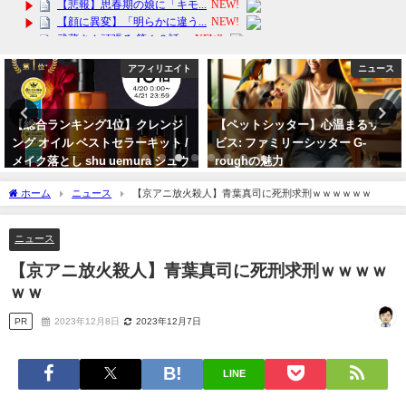
ニュース
芸能・エンタメ
【ペットシッター】心温まるサー
【悪●じゅり】宝塚歌劇団宙組公
ビス: ファミリーシッター G-
演の中止の闇。天彩峰里（本名：
roughの魅力
芥田樹里）の月組移籍は破綻し退
団濃厚か？
2025年1月24日
ホーム
ニュース
【京アニ放火殺人】青葉真司に死刑求刑ｗｗｗｗｗｗ
2023年10月1日
ニュース
【京アニ放火殺人】青葉真司に死刑求刑ｗｗｗｗ
ｗｗ
PR
2023年12月8日
2023年12月7日
LINE