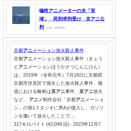
犠牲アニメーターの夫「安
堵」 死刑求刑受け 京アニ公
判
（出典：時事通信）
京都
アニ
メーション放火殺人事件
京都
アニ
メーション放火殺人事件（きょう
と
アニ
メーションほうかさつじんじけん）
は、2019年（令和元年）7月18日に京都府
京都市伏見区で発生した放火殺人事件。報
道における略称は
京アニ
事件、
京アニ
放火
など。
アニ
メ制作会社「京都
アニ
メーショ
ン」の第1スタジオに男Aが侵入し、ガソリ
ンを撒いて放火したことで…
317キロバイト (42,099 語) - 2023年12月7