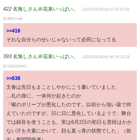
422
名無しさん＠花束いっぱい。
：2023/10/10(火) 07:01:52.91
ID:tfRm+xfx
>>416
それな自分らのせいじゃないって必死になってる
393
名無しさん＠花束いっぱい。
：2023/10/10(火) 06:19:33.26
ID:2QUGr4h3
>>638
文春は先日もまことしやかにこう書いていました
…礼の身に、一体何が起きたのか
「喉のポリープが悪化したのです。以前から強い薬で抑
えていたのですが、日に日に悪化しているようで、舞台
では録音を使うことも。実は6月2日の初日も普段はかか
ない汗を大量にかいて、顔も真っ青の状態でした」（前
出・劇団関係者）