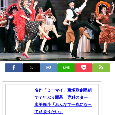
LINE
名作「ミーマイ」宝塚歌劇星組
で７年ぶり開幕 専科スター・
水美舞斗「みんなで一丸になっ
て頑張りたい」