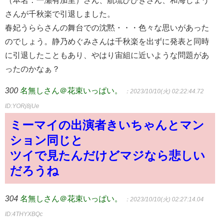
さんが千秋楽で引退しました。
春妃うららさんの舞台での沈黙・・・色々な思いがあった
のでしょう。静乃めぐみさんは千秋楽を出ずに発表と同時
に引退したこともあり、やはり宙組に近いような問題があ
ったのかなぁ？
300
名無しさん＠花束いっぱい。
：2023/10/10(火) 02:22:44.72
ID:YORj8jUe
ミーマイの出演者きいちゃんとマン
ション同じと
ツイで見たんだけどマジなら悲しい
だろうね
304
名無しさん＠花束いっぱい。
：2023/10/10(火) 02:27:14.04
ID:4THYXBQc