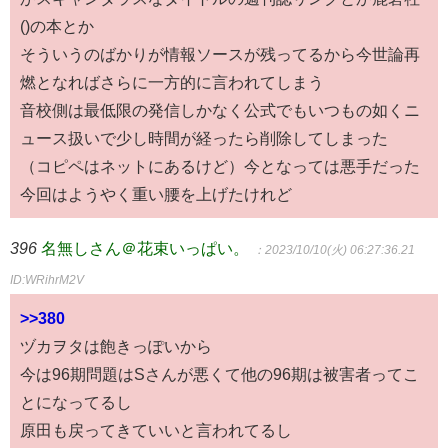
()の本とか
そういうのばかりが情報ソースが残ってるから今世論再
燃となればさらに一方的に言われてしまう
音校側は最低限の発信しかなく公式でもいつもの如くニ
ュース扱いで少し時間が経ったら削除してしまった
（コピペはネットにあるけど）今となっては悪手だった
今回はようやく重い腰を上げたけれど
396
名無しさん＠花束いっぱい。
：2023/10/10(火) 06:27:36.21
ID:WRihrM2V
>>380
ヅカヲタは飽きっぽいから
今は96期問題はSさんが悪くて他の96期は被害者ってこ
とになってるし
原田も戻ってきていいと言われてるし