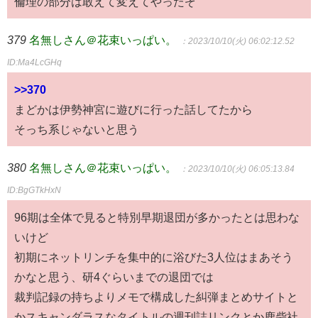
倫理の部分は敢えて変えてやったぞ
379
名無しさん＠花束いっぱい。
：2023/10/10(火) 06:02:12.52
ID:Ma4LcGHq
>>370
まどかは伊勢神宮に遊びに行った話してたから
そっち系じゃないと思う
380
名無しさん＠花束いっぱい。
：2023/10/10(火) 06:05:13.84
ID:BgGTkHxN
96期は全体で見ると特別早期退団が多かったとは思わな
いけど
初期にネットリンチを集中的に浴びた3人位はまあそう
かなと思う、研4ぐらいまでの退団では
裁判記録の持ちよりメモで構成した糾弾まとめサイトと
かスキャンダラスなタイトルの週刊誌リンクとか鹿砦社