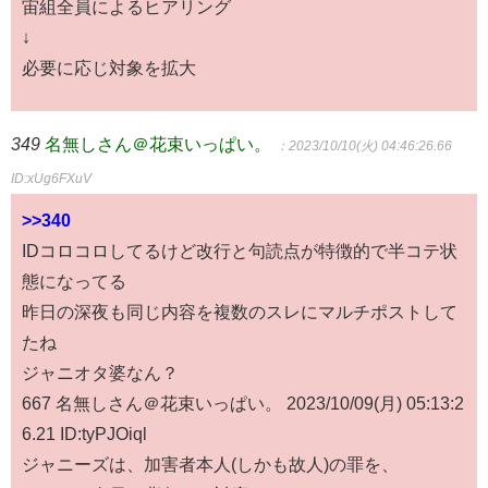
宙組全員によるヒアリング
↓
必要に応じ対象を拡大
349
名無しさん＠花束いっぱい。
：2023/10/10(火) 04:46:26.66
ID:xUg6FXuV
>>340
IDコロコロしてるけど改行と句読点が特徴的で半コテ状
態になってる
昨日の深夜も同じ内容を複数のスレにマルチポストして
たね
ジャニオタ婆なん？
667 名無しさん＠花束いっぱい。 2023/10/09(月) 05:13:2
6.21 ID:tyPJOiql
ジャニーズは、加害者本人(しかも故人)の罪を、