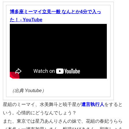
博多座ミーマイ立見一般 なんとか4分で入っ
た！ - YouTube
（出典 Youtube）
星組のミーマイ、水美舞斗と暁千星が
遺言執行人
をすると
いう。心情的にどうなんでしょう？
また、東京では星乃あんりさんの妹で、花組の春妃うらら
（本名：一瀬有加里）さん、航琉ひびきさん、和海しょう