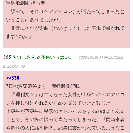
宝塚歌劇団 担当者
「誤って、それ（ヘアアイロン）が当たってしまったと
いうことはありましたが、
非常にそれが歪曲（わいきょく）した表現で書かれて
ますので...」
385
名無しさん＠花束いっぱい。
：2023/10/10(火) 06:10:31.62
ID:2QUGr4h3
>>336
7日の質疑応答より 産経新聞記載
―「週刊文春」は亡くなった女性が上級生にヘアアイロ
ンを押し付けられるいじめを受けていたと報じた
上級生が下級生に髪形のアドバイスをするのはよくある
ことで、その際に誤って当たってしまった。『両当事者
や周りの人に話を聞き、記事に書かれれているようなこ