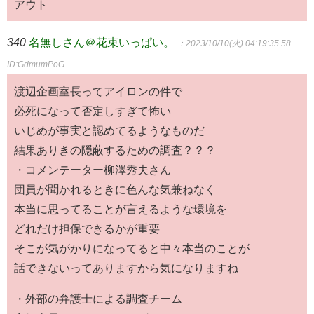
アウト
340
名無しさん＠花束いっぱい。
：2023/10/10(火) 04:19:35.58
ID:GdmumPoG
渡辺企画室長ってアイロンの件で
必死になって否定しすぎて怖い
いじめが事実と認めてるようなものだ
結果ありきの隠蔽するための調査？？？
・コメンテーター柳澤秀夫さん
団員が聞かれるときに色んな気兼ねなく
本当に思ってることが言えるような環境を
どれだけ担保できるかが重要
そこが気がかりになってると中々本当のことが
話できないってありますから気になりますね
・外部の弁護士による調査チーム