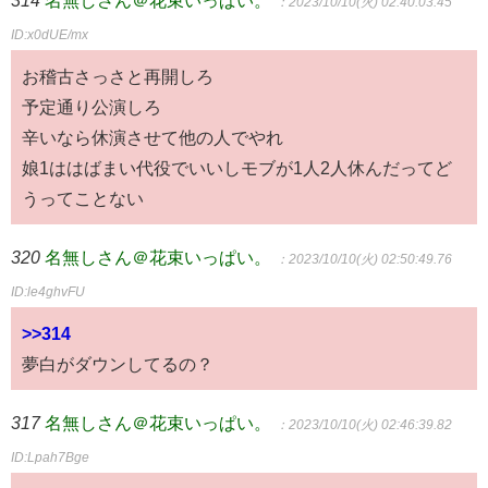
：2023/10/10(火) 02:40:03.45
ID:x0dUE/mx
お稽古さっさと再開しろ
予定通り公演しろ
辛いなら休演させて他の人でやれ
娘1ははばまい代役でいいしモブが1人2人休んだってど
うってことない
320
名無しさん＠花束いっぱい。
：2023/10/10(火) 02:50:49.76
ID:le4ghvFU
>>314
夢白がダウンしてるの？
317
名無しさん＠花束いっぱい。
：2023/10/10(火) 02:46:39.82
ID:Lpah7Bge