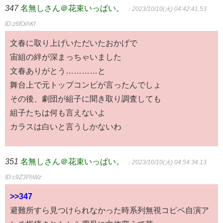
347
名無しさん＠花束いっぱい。
：2023/10/10(火) 04:42:41.53
ID:z6fOihKf
文春に取り上げいただいたおかげで
宙組の絆が深まっちゃいました
文春ありがとう…………と
舞台上で元トップコンビが言ったんでしょ
その後、劇団が組子に聞き取り調査しても
組子たちは何も言えないよ
カラスは白いと言うしかないわ
351
名無しさん＠花束いっぱい。
：2023/10/10(火) 04:54:34.13
ID:c9Z3FhWz
>>347
避難所すら見つけられなかった時系列無視コピペ自演ア