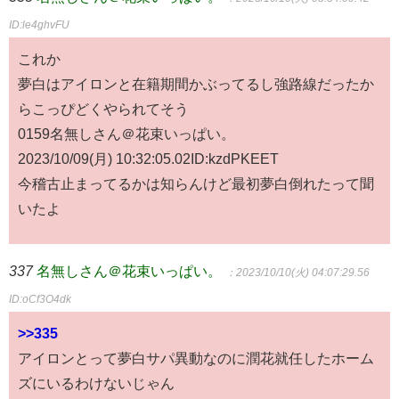
ID:le4ghvFU
これか
夢白はアイロンと在籍期間かぶってるし強路線だったか
らこっぴどくやられてそう
0159名無しさん＠花束いっぱい。
2023/10/09(月) 10:32:05.02ID:kzdPKEET
今稽古止まってるかは知らんけど最初夢白倒れたって聞
いたよ
337
名無しさん＠花束いっぱい。
：2023/10/10(火) 04:07:29.56
ID:oCf3O4dk
>>335
アイロンとって夢白サパ異動なのに潤花就任したホーム
ズにいるわけないじゃん