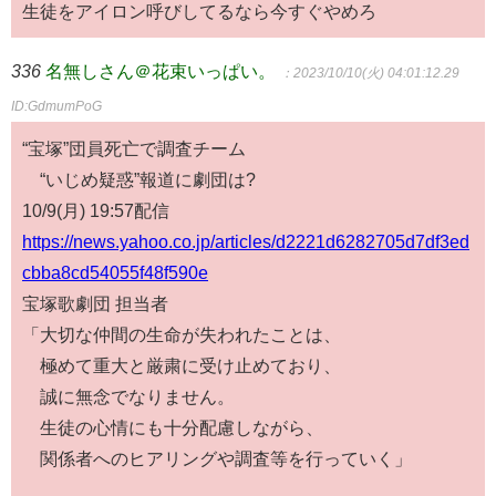
生徒をアイロン呼びしてるなら今すぐやめろ
336
名無しさん＠花束いっぱい。
：2023/10/10(火) 04:01:12.29
ID:GdmumPoG
“宝塚”団員死亡で調査チーム
“いじめ疑惑”報道に劇団は?
10/9(月) 19:57配信
https://news.yahoo.co.jp/articles/d2221d6282705d7df3ed
cbba8cd54055f48f590e
宝塚歌劇団 担当者
「大切な仲間の生命が失われたことは、
極めて重大と厳粛に受け止めており、
誠に無念でなりません。
生徒の心情にも十分配慮しながら、
関係者へのヒアリングや調査等を行っていく」