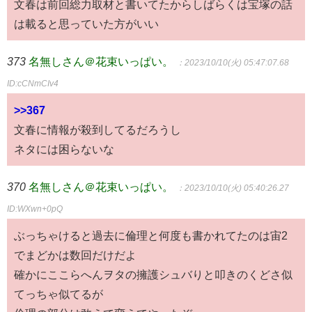
文春は前回総力取材と書いてたからしばらくは宝塚の話
は載ると思っていた方がいい
373
名無しさん＠花束いっぱい。
：2023/10/10(火) 05:47:07.68
ID:cCNmCIv4
>>367
文春に情報が殺到してるだろうし
ネタには困らないな
370
名無しさん＠花束いっぱい。
：2023/10/10(火) 05:40:26.27
ID:WXwn+0pQ
ぶっちゃけると過去に倫理と何度も書かれてたのは宙2
でまどかは数回だけだよ
確かにここらへんヲタの擁護シュバりと叩きのくどさ似
てっちゃ似てるが