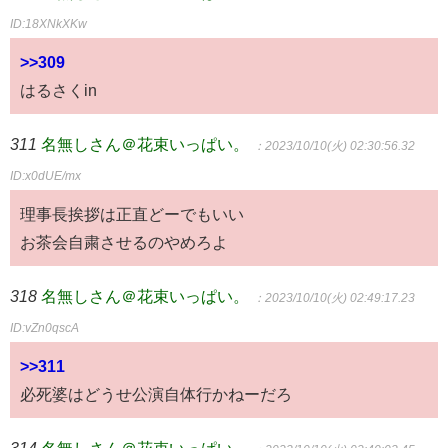
ID:18XNkXKw
>>309
はるさくin
311
名無しさん＠花束いっぱい。
：2023/10/10(火) 02:30:56.32
ID:x0dUE/mx
理事長挨拶は正直どーでもいい
お茶会自粛させるのやめろよ
318
名無しさん＠花束いっぱい。
：2023/10/10(火) 02:49:17.23
ID:vZn0qscA
>>311
必死婆はどうせ公演自体行かねーだろ
314
名無しさん＠花束いっぱい。