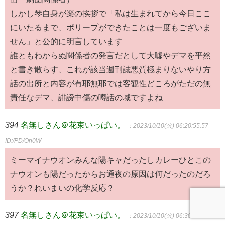
しかし琴自身が楽の挨拶で「私は生まれてから今日ここ
にいたるまで、ポリープができたことは一度もございま
せん」と公的に明言しています
誰ともわからぬ関係者の発言だとして大嘘やデマを平然
と書き散らす、これが該当週刊誌悪質極まりないやり方
話の出所と内容が有耶無耶では客観性どころがただの無
責任なデマ、誹謗中傷の噂話の域ですよね
394
名無しさん＠花束いっぱい。
：2023/10/10(火) 06:20:55.57
ID:/PD/On0W
ミーマイナウオンみんな陽キャだったしカレーひとこの
ナウオンも陽だったからお通夜の原因は何だったのだろ
うか？れいまいの化学反応？
397
名無しさん＠花束いっぱい。
：2023/10/10(火) 06:30:49.61