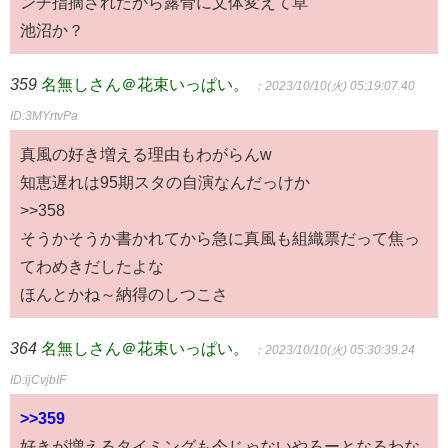
ンチ指摘されたから露骨に文体変えて草
池沼か？
359
名無しさん＠花束いっぱい。
：2023/10/10(火) 05:19:07.40
ID:3MYrtvPa
真風の好き増える理由もわがらんw
知恵遅れは95期スタの自演なんだっけか
>>358
そうかそうか書かれてから急に真風も組織票だって焦っ
てわめきだしたよな
ほんとかね～納得のしつこさ
364
名無しさん＠花束いっぱい。
：2023/10/10(火) 05:30:39.24
ID:ijCvjbIF
>>359
好きが増えるタイミングも今じゃないやろーとなるわな