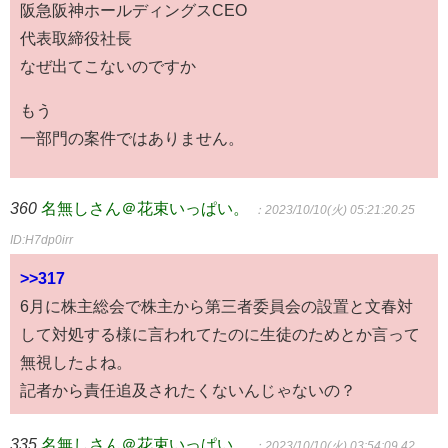
阪急阪神ホールディングスCEO
代表取締役社長
なぜ出てこないのですか
もう
一部門の案件ではありません。
360
名無しさん＠花束いっぱい。
：2023/10/10(火) 05:21:20.25
ID:H7dp0irr
>>317
6月に株主総会で株主から第三者委員会の設置と文春対
して対処する様に言われてたのに生徒のためとか言って
無視したよね。
記者から責任追及されたくないんじゃないの？
335
名無しさん＠花束いっぱい。
：2023/10/10(火) 03:54:09.42