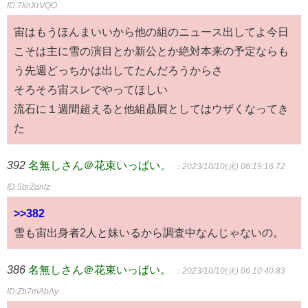
ID:7knXrVQO
宙はもうほんまいいから他の組のニュース出してよ今日
こそは主に雪の演目とか新公とか絶対本来の予定ならも
う先週どっちかは出してたんだろうからさ
そろそろ宙スレでやってほしい
流石に１週間超えると他組贔屓としてはウザくなってき
た
392
名無しさん＠花束いっぱい。
：2023/10/10(火) 06:19:16.72
ID:5brZdnlz
>>382
雪も宙出身者2人と妹いるから調査中なんじゃないの。
386
名無しさん＠花束いっぱい。
：2023/10/10(火) 06:10:40.83
ID:Zb7mAbAy