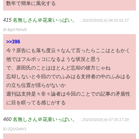
数年で簡単に風化する
415
名無しさん＠花束いっぱい。
：2023/10/10(火) 06:55:02.27
ID:BgGTkHxN
>>396
今？原告にも落ち度云々なんて言ったらここはともかく
他ではフルボッコになるような状況と思う
で、原田氏のことはほとんど忘却の彼方じゃね
忘却しないと今回のでのふみはる支持者の中のふみはる
の立ち位置が揺らがないか
週刊誌支持是々非々論者は今回のことでの記事の矛盾性
に目を瞑ってる感じがする
460
名無しさん＠花束いっぱい。
：2023/10/10(火) 07:35:17.29
ID:2QUGr4h3