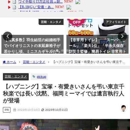
芸能・エンタメ
アフィリエイト
【写真多数】羽生結弦の結婚相手
【非常用トイレ】 「スーパーセ
でバイオリニストの末延麻裕子が
ール」「楽天1位」「半永久保存
若かりし頃、ミニスカギャルだっ
防災士監修」簡易トイレ 非常用ト
た。
イレセット
ホーム
芸能・エンタメ
【ハプニング】宝塚・有愛きいさんを弔い東京千秋
2023年9月22日
2024年3月8日
楽では長い沈黙、福岡ミーマイでは遺言執行人が登場
芸能・エンタメ
pickup
【ハプニング】宝塚・有愛きいさんを弔い東京千
秋楽では長い沈黙、福岡ミーマイでは遺言執行人
が登場
PR
2023年10月10日
2023年10月11日