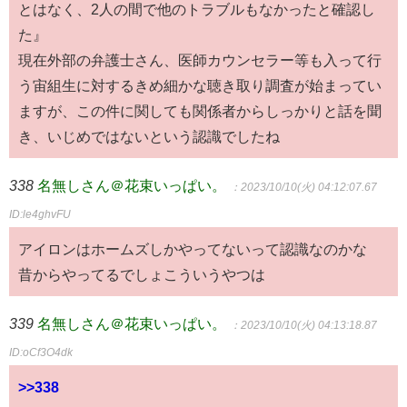
とはなく、2人の間で他のトラブルもなかったと確認し
た』
現在外部の弁護士さん、医師カウンセラー等も入って行
う宙組生に対するきめ細かな聴き取り調査が始まってい
ますが、この件に関しても関係者からしっかりと話を聞
き、いじめではないという認識でしたね
338
名無しさん＠花束いっぱい。
：2023/10/10(火) 04:12:07.67
ID:le4ghvFU
アイロンはホームズしかやってないって認識なのかな
昔からやってるでしょこういうやつは
339
名無しさん＠花束いっぱい。
：2023/10/10(火) 04:13:18.87
ID:oCf3O4dk
>>338