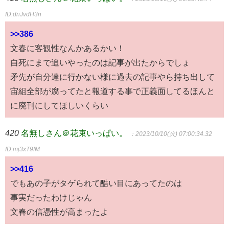
ID:dnJvdH3n
>>386
文春に客観性なんかあるかい！
自死にまで追いやったのは記事が出たからでしょ
矛先が自分達に行かない様に過去の記事やら持ち出して
宙組全部が腐ってたと報道する事で正義面してるほんと
に廃刊にしてほしいくらい
420
名無しさん＠花束いっぱい。
：2023/10/10(火) 07:00:34.32
ID:mj3xT9fM
>>416
でもあの子がタゲられて酷い目にあってたのは
事実だったわけじゃん
文春の信憑性が高まったよ