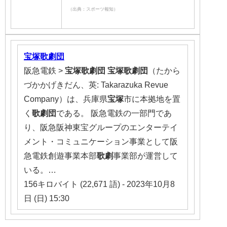
（出典：スポーツ報知）
宝塚歌劇団
阪急電鉄 >
宝塚歌劇団
宝塚歌劇団
（たから
づかかげきだん、英: Takarazuka Revue
Company）は、兵庫県
宝塚
市に本拠地を置
く
歌劇団
である。 阪急電鉄の一部門であ
り、阪急阪神東宝グループのエンターテイ
メント・コミュニケーション事業として阪
急電鉄創遊事業本部
歌劇
事業部が運営して
いる。…
156キロバイト (22,671 語) - 2023年10月8
日 (日) 15:30