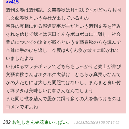
>>415
週刊文春は週刊誌、文芸春秋は月刊誌ですがどちらも同
じ文藝春秋という会社が出しているもの
事件の真相に迫る報道記事が主だという週刊文春を読み
それを信じて我々は原田くんをボコボコに非難し、社会
問題についての論文が載るという文藝春秋の方を読んで
辛辣に手のひら返し 今度はAくん側が散々に叩かれて
いましたよね
いわゆるマッチポンプでどちらもしっかりと売上が伸び
文藝春秋さんはホクホク大儲け どちらが真実かなんて
かの人たちには大した問題ではないし、まんまと食い付
く塚ヲタは美味しいお客さんなんでしょう
また同じ轍を踏んで愚かに踊り多くの人を傷つけるのは
ゴメンですよね
382
名無しさん＠花束いっぱい。
：2023/10/10(火) 06:07:16.62