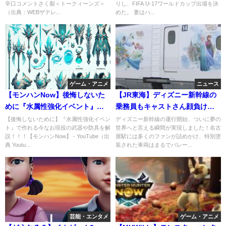
辛口コメントさく裂＜トークィーンズ＞
りし、FIFA U-17ワールドカップ出場を決
事前の面接が必要」との意味深
（出典：WEBザテレ...
めた。 妻はハ...
発言
ゲーム・アニメ
ニュース
【モンハンNow】後悔しないた
【JR東海】ディズニー新幹線の
めに『水属性強化イベント』で
乗務員もキャストさん顔負けだ
作れる今なお現役の武器や防具
った。これは凄いぞ！
【後悔しないために】『水属性強化イベン
ディズニー新幹線の運行開始、ついに夢の
ト』で作れる今なお現役の武器や防具を解
世界へと言える瞬間が実現しました！名古
を解説！！！
説！！！【モンハンNow】 - YouTube（出
屋駅には多くのファンが詰めかけ、特別塗
典 Youtu...
装された車両はまるでパレー...
芸能・エンタメ
ゲーム・アニメ