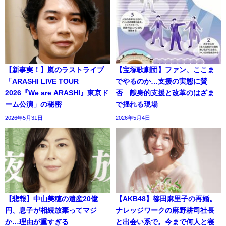
【新事実！】嵐のラストライブ
【宝塚歌劇団】ファン、ここま
「ARASHI LIVE TOUR
でやるのか…支援の実態に賛
2026『We are ARASHI』東京ド
否 献身的支援と改革のはざま
ーム公演」の秘密
で揺れる現場
2026年5月31日
2026年5月4日
【悲報】中山美穂の遺産20億
【AKB48】篠田麻里子の再婚。
円、息子が相続放棄ってマジ
ナレッジワークの麻野耕司社長
か…理由が重すぎる
と出会い系で。今まで何人と寝