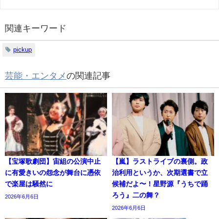
関連キーワード
pickup
芸能・エンタメ
の関連記事
【宝塚歌劇団】宙組の公演中止
【嵐】ラストライブの裏側。政
に有愛きいの怨念が舞台に憑依
治利用というか、次期選書で立
で楽屋は騒然に
候補だよ〜！星野源『うちで踊
ろう』二の舞？
2026年6月6日
2026年6月6日