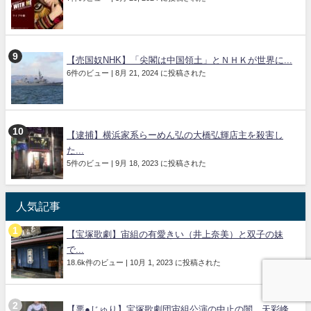
【売国奴NHK】「尖閣は中国領土」とＮＨＫが世界に...
6件のビュー
|
8月 21, 2024 に投稿された
【逮捕】横浜家系らーめん弘の大橋弘輝店主を殺害し
た...
5件のビュー
|
9月 18, 2023 に投稿された
人気記事
【宝塚歌劇】宙組の有愛きい（井上奈美）と双子の妹
で...
18.6k件のビュー
|
10月 1, 2023 に投稿された
【悪●じゅり】宝塚歌劇団宙組公演の中止の闇。天彩峰...