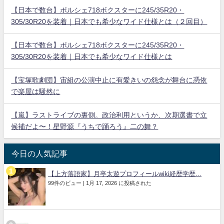
【日本で数台】ポルシェ718ボクスターに245/35R20・
305/30R20を装着｜日本でも希少なワイド仕様とは（２回目）
【日本で数台】ポルシェ718ボクスターに245/35R20・
305/30R20を装着｜日本でも希少なワイド仕様とは
【宝塚歌劇団】宙組の公演中止に有愛きいの怨念が舞台に憑依
で楽屋は騒然に
【嵐】ラストライブの裏側。政治利用というか、次期選書で立
候補だよ〜！星野源『うちで踊ろう』二の舞？
今日の人気記事
【上方落語家】月亭太遊プロフィールwiki経歴学歴...
99件のビュー
|
1月 17, 2026 に投稿された