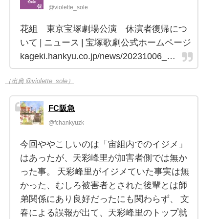
@violette_sole
花組 東京宝塚劇場公演 休演者復帰につ
いて | ニュース | 宝塚歌劇公式ホームページ
kageki.hankyu.co.jp/news/20231006_…
（出典 @violette_sole）
FC阪急
@fchankyuzk
今回ややこしいのは「宙組内でのイジメ」
はあったが、天彩峰里が加害者側では無か
った事。 天彩峰里がイジメていた事実は無
かった、むしろ被害者とされた後輩とは師
弟関係にあり良好だったにも関わらず、 文
春による誤報が出て、天彩峰里のトップ就