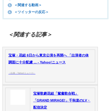
＜関連する動画＞
3.
＜ツイッターの反応＞
4.
＜関連する記事＞
宝塚・花組 6日から東京公演を再開へ 「出演者の体
調面に十分配慮 ... - Yahoo!ニュース
（出典：Yahoo!ニュース）
宝塚歌劇花組「鴛鴦歌合戦」
「GRAND MIRAGE!」千秋楽のLV・
配信決定