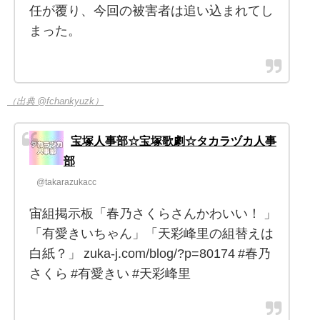
任が覆り、今回の被害者は追い込まれてし
まった。
（出典 @fchankyuzk）
宝塚人事部☆宝塚歌劇☆タカラヅカ人事
部
@takarazukacc
宙組掲示板「春乃さくらさんかわいい！ 」
「有愛きいちゃん」「天彩峰里の組替えは
白紙？」 zuka-j.com/blog/?p=80174 #春乃
さくら #有愛きい #天彩峰里