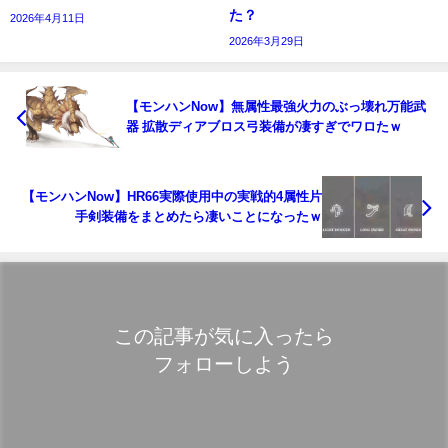
た？
2026年4月11日
2026年3月29日
【モンハンNow】無属性最強火力のぶっ壊れ万能武
器 拡散ディアブロス弓装備が凄すぎでワロたｗ
【モンハンNow】HR66実際使用中の実戦的4属性片
手剣装備をまとめたら凄いことになったｗ
この記事が気に入ったら
フォローしよう