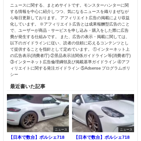
ニュースに関する、まとめサイトです。モンスターハンターに関
する情報を中心に紹介しつつ、気になるニュースを織りまぜなが
ら毎日更新しております。 アフィリエイト広告の掲載により収益
化しています。 ※アフィリエイト広告とは成果報酬型広告のこと
で、ユーザーが商品・サービスを申し込み・購入をした際に広告
費が発生する仕組みです。 また、広告の表示・掲載に関しては、
以下のガイドラインに従い、読者の信頼に応えるコンテンツとし
て提供することを指針として定めています。 ①インターネット上
の広告表示(消費者庁) ②景品表示法関係ガイドライン等(消費者庁)
③インターネット広告倫理綱領及び掲載基準ガイドライン ④アフ
ィリエイトに関する発注ガイドライン ⑤Adsense プログラムポリ
シー
最近書いた記事
ニュース
ニュース
【日本で数台】ポルシェ718
【日本で数台】ポルシェ718