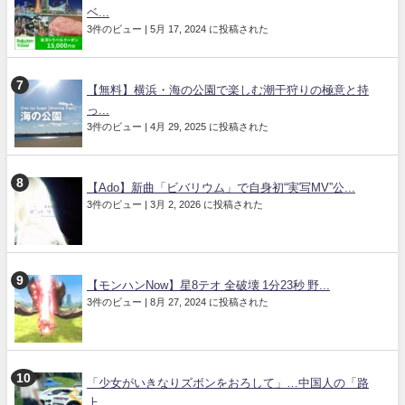
ベ...
3件のビュー
|
5月 17, 2024 に投稿された
【無料】横浜・海の公園で楽しむ潮干狩りの極意と持
っ...
3件のビュー
|
4月 29, 2025 に投稿された
【Ado】新曲「ビバリウム」で自身初“実写MV”公...
3件のビュー
|
3月 2, 2026 に投稿された
【モンハンNow】星8テオ 全破壊 1分23秒 野...
3件のビュー
|
8月 27, 2024 に投稿された
「少女がいきなりズボンをおろして」…中国人の「路
上...