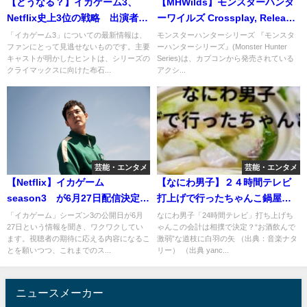
【どうなる？】イカゲーム3、
【MHWilds】モンスターハンタ
Netflix史上3位の戦略 出演者3
ーワイルズ Crossplay, Release
人が明かした「最終章に繋がる
Date,
「イカゲーム3」についての最新情報は、
モンスターハンターシリーズ 『モンスタ
ファンにとって見逃せないものです。主要
ーハンターシリーズ』(Monster Hunter
ヒント」
キャストが明かしたヒントは、シリーズの
Series)は、カプコンから発売されている
クライマックスに向けた布石...
アクシ...
芸能・エンタメ
芸能・エンタメ
【Netflix】イカゲーム
【なにわ男子】２４時間テレビ
season3 が6月27日配信決定！
打上げで行ったちゃんこ鍋屋を
完結編ということは・・・
特定
「イカゲーム」シーズン3の公開日が6月
なにわ男子「24時間テレビ」打ち上げち
27日という情報を聞き、ワクワクしてい
ゃんこの会計は相撲で決定？“お酒飲んで
ます。視聴者の期待に応える内容になるこ
激弱”な道枝に白羽の矢 （出典：音楽ナタ
とを願いつつ、これまでのス...
リー） （出典 yanc...
ニュースメーカー