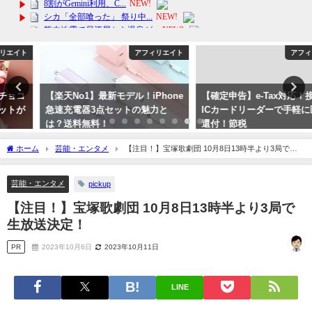
アフィリエイト
アフィリエイト
【楽天No1】最新モデル！iPhone
【確定申告】e-Tax対応！接触型
急速充電器3点セットの魅力と
ICカードリーダーで手軽に医療費
は？送料無料！
還付！節税
2024年2月24日
2024年1月27日
ホーム
芸能・エンタメ
【注目！】宝塚歌劇団 10月8日13時半より3局で生
放送決定！
芸能・エンタメ
pickup
【注目！】宝塚歌劇団 10月8日13時半より3局で
生放送決定！
PR
2023年10月6日
2023年10月11日
LINE