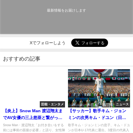
最新情報をお届けします
Xでフォローしよう
おすすめの記事
芸能・エンタメ
ニュース
【炎上】Snow Man 渡辺翔太ま
【サッカー】歌手キム・ジョン
でAV女優の三上悠亜と繋がって
ミンの次男キム・ドユン（日本
いるとYahoo!知恵袋でお祭り騒
名：谷大地）が日本代表選出。
Snow Man・渡辺翔太「お付き合いをする
歌手キム・ジョンミンの息子、キム・ドユ
前には事前の面接が必要」と語り、女性陣
ンが日本U-17代表に選出。3度目の代表入
ぎ！「お付き合いをする前には
FIFA U-17ワールドカップ