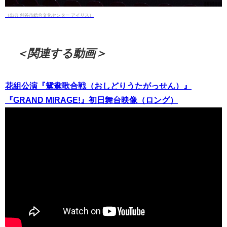
（出典 刈谷市総合文化センター アイリス）
＜関連する動画＞
花組公演『鴛鴦歌合戦（おしどりうたがっせん）』
『GRAND MIRAGE!』初日舞台映像（ロング）