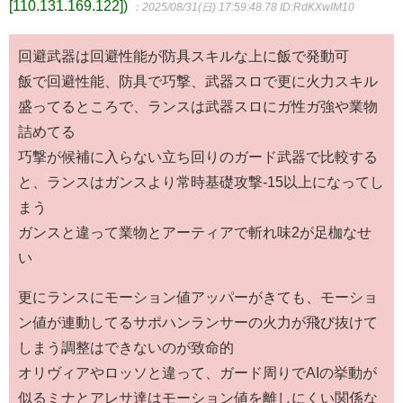
[110.131.169.122])
：2025/08/31(日) 17:59:48.78
ID:RdKXwIM10
回避武器は回避性能が防具スキルな上に飯で発動可
飯で回避性能、防具で巧撃、武器スロで更に火力スキル
盛ってるところで、ランスは武器スロにガ性ガ強や業物
詰めてる
巧撃が候補に入らない立ち回りのガード武器で比較する
と、ランスはガンスより常時基礎攻撃-15以上になってし
まう
ガンスと違って業物とアーティアで斬れ味2が足枷なせ
い
更にランスにモーション値アッパーがきても、モーショ
ン値が連動してるサポハンランサーの火力が飛び抜けて
しまう調整はできないのが致命的
オリヴィアやロッソと違って、ガード周りでAIの挙動が
似るミナとアレサ達はモーション値を離しにくい関係な