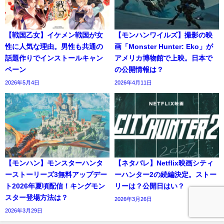
【戦国乙女】イケメン戦国が女
【モンハンワイルズ】撮影の映
性に人気な理由。男性も共通の
画「Monster Hunter: Eko」が
話題作りでインストールキャン
アメリカ博物館で上映。日本で
ペーン
の公開情報は？
2026年5月4日
2026年4月11日
【モンハン】モンスターハンタ
【ネタバレ】Netflix映画シティ
ーストーリーズ3無料アップデー
ーハンター2の続編決定。ストー
ト2026年夏頃配信！キングモン
リーは？公開日はい？
スター登場方法は？
2026年3月26日
2026年3月29日