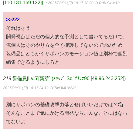
[110.131.169.122])
：2025/08/31(日) 19:17:38.90
ID:RdKXwIM10
>>222
それはそう
開発視点はただの個人的な予測として書いてるだけで、
俺個人はそのやり方を全く擁護してないので念のため
装備品はともかくサポハンのモーション値は別枠で個別
編集できるようにしろと
219
警備員[Lv.5][新芽] (ｽｯｯﾌﾟ Sd1f-Uz90 [49.96.243.252])
：
2025/08/31(日) 18:31:24.12
ID:TIw3MHWVd
別にサポハンの基礎攻撃力落とせばいいだけでは？🤔
そんなことまで気にかける開発ならこんなことにはなっ
てないよ