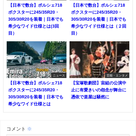
【日本で数台】ポルシェ718
【日本で数台】ポルシェ718
ボクスターに245/35R20・
ボクスターに245/35R20・
305/30R20を装着｜日本でも
305/30R20を装着｜日本でも
希少なワイド仕様とは(3回
希少なワイド仕様とは（２回
目）
目）
ニュース
芸能・エンタメ
【日本で数台】ポルシェ718
【宝塚歌劇団】宙組の公演中
ボクスターに245/35R20・
止に有愛きいの怨念が舞台に
305/30R20を装着｜日本でも
憑依で楽屋は騒然に
希少なワイド仕様とは
コメント
※