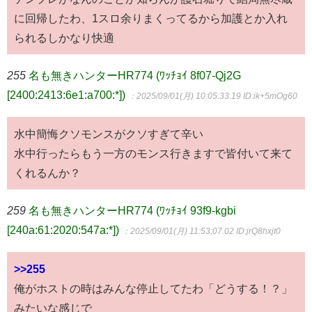
に回帰したわ、1スロ余りまくってるから加護とか入れ
られるしかなり快適
255
名も無きハンターHR774 (ﾜｯﾁｮｲ 8f07-Qj2G
[2400:2413:6e1:a700:*])
：2025/09/01(月) 10:05:33.19
ID:ik+5mOg60
水中簡悔クソモンスがクソすぎて辛い
水中行ったらもう一方のモンス行きますで皆付いて来て
くれるんか？
259
名も無きハンターHR774 (ﾜｯﾁｮｲ 93f9-kgbi
[240a:61:2020:547a:*])
：2025/09/01(月) 11:53:07.02
ID:jrQ8hxjt0
>>255
俺がホストの時はみんな停止してたわ「どうする！？」
みたいな感じで