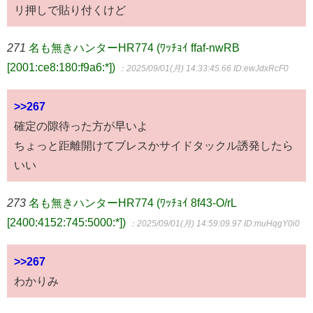
リ押しで貼り付くけど
271
名も無きハンターHR774 (ﾜｯﾁｮｲ ffaf-nwRB
[2001:ce8:180:f9a6:*])
：2025/09/01(月) 14:33:45.66
ID:ewJdxRcF0
>>267
確定の隙待った方が早いよ
ちょっと距離開けてブレスかサイドタックル誘発したら
いい
273
名も無きハンターHR774 (ﾜｯﾁｮｲ 8f43-O/rL
[2400:4152:745:5000:*])
：2025/09/01(月) 14:59:09.97
ID:muHqgY0i0
>>267
わかりみ