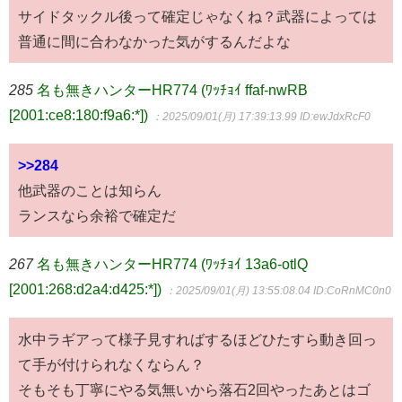
サイドタックル後って確定じゃなくね？武器によっては
普通に間に合わなかった気がするんだよな
285
名も無きハンターHR774 (ﾜｯﾁｮｲ ffaf-nwRB
[2001:ce8:180:f9a6:*])
：2025/09/01(月) 17:39:13.99
ID:ewJdxRcF0
>>284
他武器のことは知らん
ランスなら余裕で確定だ
267
名も無きハンターHR774 (ﾜｯﾁｮｲ 13a6-otlQ
[2001:268:d2a4:d425:*])
：2025/09/01(月) 13:55:08.04
ID:CoRnMC0n0
水中ラギアって様子見すればするほどひたすら動き回っ
て手が付けられなくならん？
そもそも丁寧にやる気無いから落石2回やったあとはゴ