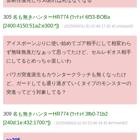
305
名も無きハンターHR774 (ﾜｯﾁｮｲ 6f33-BOBa
[2400:4150:51a2:e300:*])
：2025/09/01(月) 22:40:17.81
ID:zA/zlqv00
アイスボーンぶりに使い始めてゴア相手にして相変わら
ず無味無臭だなぁって思ってたけど、セルレギオス相手
にしてるとめっちゃ楽しいわ
パワガ突進派生もカウンタークラッチも無くなったけ
ど、ガードしても通り過ぎていくタイプのモンスターの
突進ってどう対象してる？
309
名も無きハンターHR774 (ﾜｯﾁｮｲ 3fb0-71b2
[240d:1e:432:1700:*])
：2025/09/02(火) 00:53:49.34
ID:/btYnmHE0
>>305