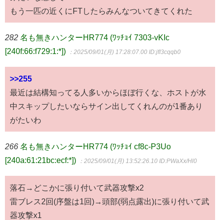
もう一匹の近くにFTしたらみんなついてきてくれた
282
名も無きハンターHR774 (ﾜｯﾁｮｲ 7303-vKIc
[240f:66:f729:1:*])
：2025/09/01(月) 17:28:07.00
ID:jfI3cqqb0
>>255
最近は結構知ってる人多いからほぼ行くな、ホストが水
中スキップしたいならサイン出してくれんのが1番あり
がたいわ
266
名も無きハンターHR774 (ﾜｯﾁｮｲ cf8c-P3Uo
[240a:61:21bc:ecf:*])
：2025/09/01(月) 13:52:26.10
ID:PWaXx/Hl0
落石→どこかに張り付いて武器攻撃x2
雷ブレス2回(序盤は1回)→頭部(弱点露出)に張り付いて武
器攻撃x1