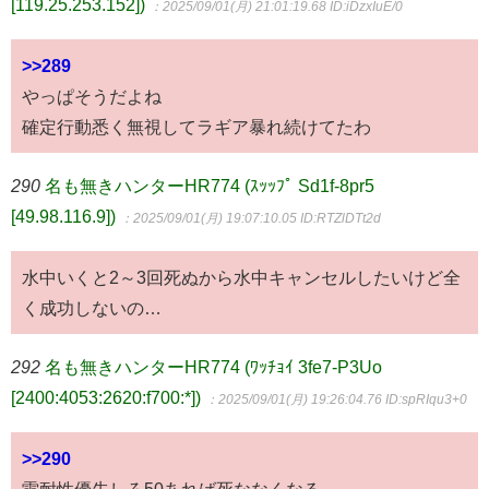
[119.25.253.152])
：2025/09/01(月) 21:01:19.68
ID:iDzxIuE/0
>>289
やっぱそうだよね
確定行動悉く無視してラギア暴れ続けてたわ
290
名も無きハンターHR774 (ｽｯｯﾌﾟ Sd1f-8pr5
[49.98.116.9])
：2025/09/01(月) 19:07:10.05
ID:RTZlDTt2d
水中いくと2～3回死ぬから水中キャンセルしたいけど全
く成功しないの…
292
名も無きハンターHR774 (ﾜｯﾁｮｲ 3fe7-P3Uo
[2400:4053:2620:f700:*])
：2025/09/01(月) 19:26:04.76
ID:spRIqu3+0
>>290
雷耐性優先しろ50あれば死ななくなる