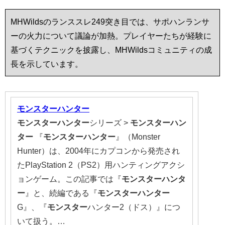
MHWildsのランススレ249突き目では、サポハンランサ
ーの火力について議論が加熱。プレイヤーたちが経験に
基づくテクニックを披露し、MHWildsコミュニティの成
長を示しています。
モンスター
ハンター
モンスター
ハンター
シリーズ >
モンスター
ハン
ター
『
モンスター
ハンター
』（Monster
Hunter）は、2004年にカプコンから発売され
たPlayStation 2（PS2）用ハンティングアクシ
ョンゲーム。この記事では『
モンスター
ハンタ
ー
』と、続編である『
モンスター
ハンター
G』、『
モンスター
ハンター2（ドス）』につ
いて扱う。…