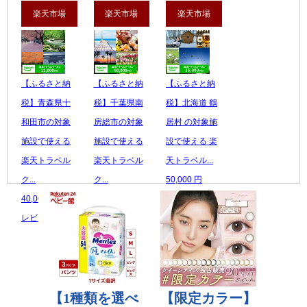
楽天市場
楽天市場
楽天市場
【ふるさと納
【ふるさと納
【ふるさと納
税】青森県十
税】千葉県南
税】北海道 鶴
和田市の対象
房総市の対象
居村 の対象施
施設で使える
施設で使える
設で使える 楽
楽天トラベル
楽天トラベル
天トラベル...
ク...
ク...
50,000 円
40,000 円
200,000 円
レビュー数：0
レビュー数：0
レビュー数：0