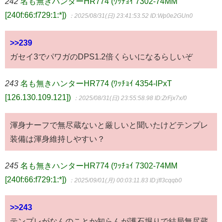
242
名も無きハンターHR774 (ﾜｯﾁｮｲ 7302-74MM
[240f:66:f729:1:*])
：2025/08/31(日) 23:41:53.52
ID:Wp0e2GUn0
>>239
ガセイ3でパワガのDPS1.2倍くらいになるらしいぞ
243
名も無きハンターHR774 (ﾜｯﾁｮｲ 4354-lPxT
[126.130.109.121])
：2025/08/31(日) 23:55:58.98
ID:ZrFjx7x/0
渾身ナーフで無尽蔵ないと厳しいと聞いたけどテンプレ
装備は渾身維持しやすい？
245
名も無きハンターHR774 (ﾜｯﾁｮｲ 7302-74MM
[240f:66:f729:1:*])
：2025/09/01(月) 00:03:11.83
ID:jfI3cqqb0
>>243
テンプレがなんのことか知らんが護石堀りで結局無尽蔵