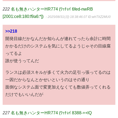
222
名も無きハンターHR774 (ﾜｯﾁｮｲ 6fed-nwRB
[2001:ce8:180:f9a6:*])
：2025/08/31(日) 18:38:46.07
ID:whTXZ2MU0
>>218
開発目線だかなんだか知らんが連れてったら余計に時間
かかるだけのシステムを気にしてるようじゃその目線腐
ってるよ
誰が使うってんだ
ランスは必須スキルが多くて火力の足引っ張ってるのは
一因だからなんとかせいというのはその通り
面倒なシステム面で変更加えなくても数値弄ってくれる
だけでもいいんだが
227
名も無きハンターHR774 (ﾜｯﾁｮｲ 8388-++lQ