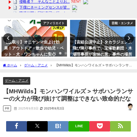
アフィリエイト
芸能・エンタメ
【蚊取り】オニヤンマ虫よけ効
【宙組公演中止】タカラジェンヌ
果！アウトドア・散歩で幼児・ペ
飛び降り事件で、宝塚歌劇団・木
ット・犬・ワンちゃんに安心
場理事長が哀悼の意。事件の場所
12cm帽子ブローチ 送料無料！
は阪急今津線「宝塚南口」歩5分
ホーム
ゲーム・アニメ
【MHWilds】モンハンワイルズ > サポハンランサー
2024年6月24日
2023年10月2日
の火力が飛び抜けて調整はできない致命的だな
ゲーム・アニメ
【MHWilds】モンハンワイルズ > サポハンランサ
ーの火力が飛び抜けて調整はできない致命的だな
PR
2025年9月3日
2025年9月2日
LINE