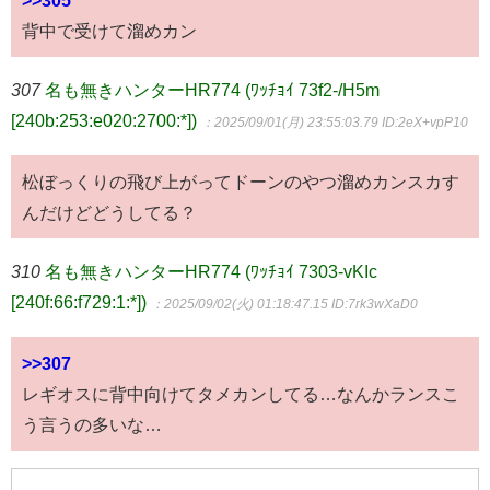
背中で受けて溜めカン
307
名も無きハンターHR774 (ﾜｯﾁｮｲ 73f2-/H5m
[240b:253:e020:2700:*])
：2025/09/01(月) 23:55:03.79
ID:2eX+vpP10
松ぼっくりの飛び上がってドーンのやつ溜めカンスカす
んだけどどうしてる？
310
名も無きハンターHR774 (ﾜｯﾁｮｲ 7303-vKIc
[240f:66:f729:1:*])
：2025/09/02(火) 01:18:47.15
ID:7rk3wXaD0
>>307
レギオスに背中向けてタメカンしてる…なんかランスこ
う言うの多いな…