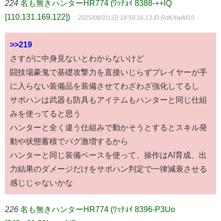
224
名も無きハンターHR774 (ﾜｯﾁｮｲ 8388-++lQ
[110.131.169.122])
：2025/08/31(日) 18:59:16.13
ID:RdKXwIM10
>>219
さすがに中身見ないとわからないけど
闘技場豪鬼で基礎攻撃力を直接いじらずプレイヤーが手
に入らない装備品を装備させてわざわざ強化してるし
サポハンは武器も防具もアイテムもハンターと同じ仕組
みを使ってると思う
ハンターと全く違う仕組みで動かそうとするとスキル発
動や状態蓄積でバグ激増するから
ハンターと同じ装備ベースを使って、操作はAI育成、出
力結果のダメージだけをサポハン判定で一律減衰させる
感じじゃないかな
226
名も無きハンターHR774 (ﾜｯﾁｮｲ 8396-P3Uo