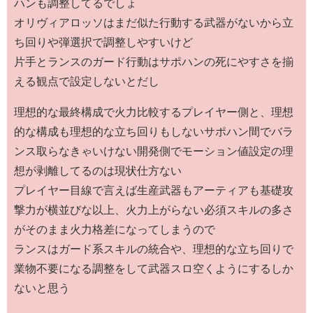
ハンも調整してるでしょ
オリヴィアロッソはまだ似た行動する武器がないから立
ち回りや弾選択で調整しやすいけど
片手とランスのガード行動はサポハンの死にやすさを揃
える観点で設定しないとだし
理想的な最終構成で火力比較するプレイヤー側と、理想
的な構成も理想的な立ち回りもしないサポハン間でバラ
ンス取らなきゃいけない開発側でモーション値設定の理
想が剥離してるのは現状仕方ない
プレイヤー目線で言えば生産武器もアーティアも基礎攻
撃力が横並びな以上、火力上がらない必須スキルの多さ
がそのまま火力格差になってしまうので
ランスはガード系スキルの統合や、理想的な立ち回りで
業物不要になる調整をして武器スロ空くようにするしか
ないと思う