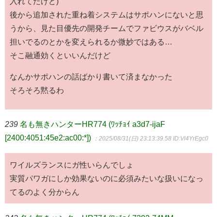
入れてたけど)
後から追加された重ね着システムはサポハンにないと思
うから、見た目優先の開発チームでファビウスがバベル
担いでるのとかを変えられるか微妙ではある…
そこ融通効くといいんだけど
なんかサポハンの話ばかり書いて済まなかった
そろそろ黙るわ
239
名も無きハンターHR774 (ﾜｯﾁｮｲ a3d7-ijaF
[2400:4051:45e2:ac00:*])
：2025/08/31(日) 23:13:39.58
ID:Vl4YrEgc0
ワイルズランスにガ性いらんでしょ
実質パワガにしか効果ないのに必須みたいな扱いになっ
てるのよく分からん