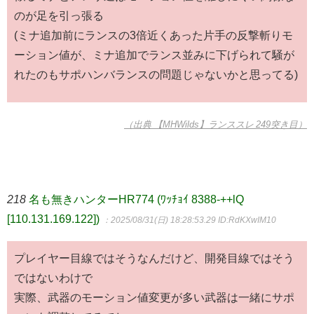
のが足を引っ張る
(ミナ追加前にランスの3倍近くあった片手の反撃斬りモ
ーション値が、ミナ追加でランス並みに下げられて騒が
れたのもサポハンバランスの問題じゃないかと思ってる)
（出典 【MHWilds】ランススレ 249突き目）
218
名も無きハンターHR774 (ﾜｯﾁｮｲ 8388-++lQ
[110.131.169.122])
：2025/08/31(日) 18:28:53.29
ID:RdKXwIM10
プレイヤー目線ではそうなんだけど、開発目線ではそう
ではないわけで
実際、武器のモーション値変更が多い武器は一緒にサポ