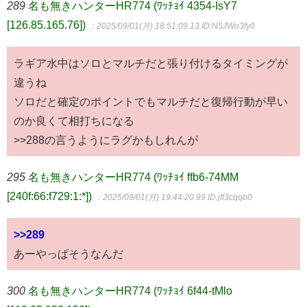
289
名も無きハンターHR774 (ﾜｯﾁｮｲ 4354-IsY7
[126.85.165.76])
：2025/09/01(月) 18:51:09.13
ID:N5JWo3fy0
ラギア水中はソロとマルチだと張り付けるタイミングが
違うね
ソロだと確定のポイントでもマルチだと復帰行動が早い
のか良くて相打ちになる
>>288の言うようにラグかもしれんが
295
名も無きハンターHR774 (ﾜｯﾁｮｲ ffb6-74MM
[240f:66:f729:1:*])
：2025/09/01(月) 19:44:20.99
ID:jfI3cqqb0
>>289
あーやっぱそうなんだ
300
名も無きハンターHR774 (ﾜｯﾁｮｲ 6f44-tMlo