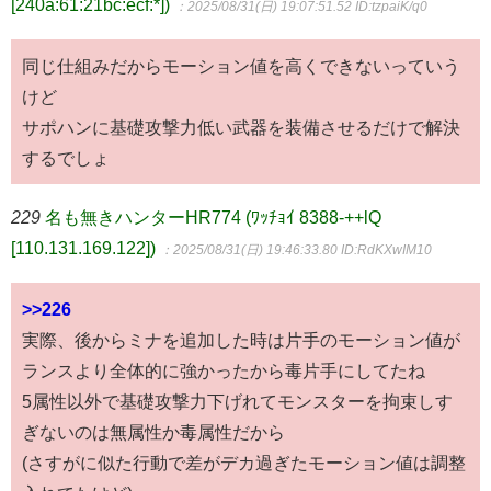
[240a:61:21bc:ecf:*])
：2025/08/31(日) 19:07:51.52
ID:tzpaiK/q0
同じ仕組みだからモーション値を高くできないっていう
けど
サポハンに基礎攻撃力低い武器を装備させるだけで解決
するでしょ
229
名も無きハンターHR774 (ﾜｯﾁｮｲ 8388-++lQ
[110.131.169.122])
：2025/08/31(日) 19:46:33.80
ID:RdKXwIM10
>>226
実際、後からミナを追加した時は片手のモーション値が
ランスより全体的に強かったから毒片手にしてたね
5属性以外で基礎攻撃力下げれてモンスターを拘束しす
ぎないのは無属性か毒属性だから
(さすがに似た行動で差がデカ過ぎたモーション値は調整