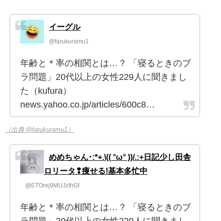
イーグル
@farukuramu1
年齢と＊率の相関とは…？ 「寝るときのブ
ラ問題」20代以上の女性229人に聞きまし
た（kufura）
news.yahoo.co.jp/articles/600c8…
（出典 @farukuramu1）
めめちゃん･:*+.\(( °ω° ))/.:+日記少し田舎
ロリータ❢痩せる!基本多忙中
@ETOrej9MUJzIhGf
年齢と＊率の相関とは…？ 「寝るときのブ