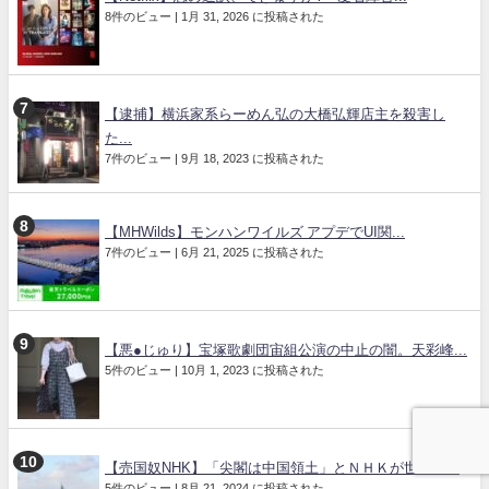
8件のビュー
|
1月 31, 2026 に投稿された
【逮捕】横浜家系らーめん弘の大橋弘輝店主を殺害し
た...
7件のビュー
|
9月 18, 2023 に投稿された
【MHWilds】モンハンワイルズ アプデでUI関...
7件のビュー
|
6月 21, 2025 に投稿された
【悪●じゅり】宝塚歌劇団宙組公演の中止の闇。天彩峰...
5件のビュー
|
10月 1, 2023 に投稿された
【売国奴NHK】「尖閣は中国領土」とＮＨＫが世界に...
5件のビュー
|
8月 21, 2024 に投稿された