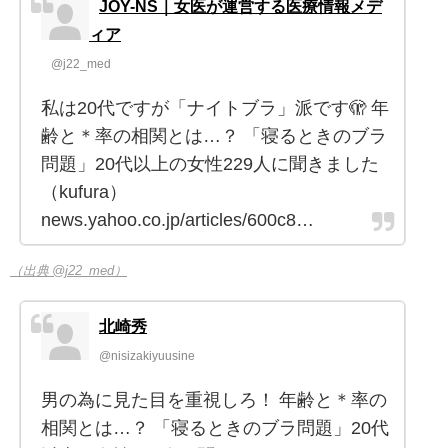
JOY-NS｜女医が運営する医療情報メデ
ィア
@j22_med
私は20代ですが「ナイトブラ」派です🫣 年
齢と＊率の相関とは…？ 「寝るときのブラ
問題」20代以上の女性229人に聞きました
（kufura）
news.yahoo.co.jp/articles/600c8…
（出典 @j22_med）
北崎秀
@nisizakiyuusine
男の為に見た目を重視しろ！ 年齢と＊率の
相関とは…？ 「寝るときのブラ問題」20代