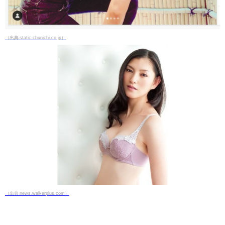
（出典 static.chunichi.co.jp）
（出典 news.walkerplus.com）