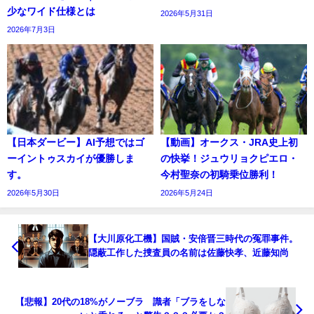
少なワイド仕様とは
2026年5月31日
2026年7月3日
【日本ダービー】AI予想ではゴ
【動画】オークス・JRA史上初
ーイントゥスカイが優勝しま
の快挙！ジュウリョクピエロ・
す。
今村聖奈の初騎乗位勝利！
2026年5月30日
2026年5月24日
【大川原化工機】国賊・安倍晋三時代の冤罪事件。
隠蔽工作した捜査員の名前は佐藤快孝、近藤知尚
【悲報】20代の18%がノーブラ 識者「ブラをしな