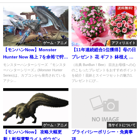
ゲーム・アニメ
アフィリエイト
【モンハンNow】Monster
【11年連続総合1位獲得】母の日
Hunter Now 格上 7を余裕で狩る
プレゼント 花 ギフト 鉢植え ア
最強雷武器
ジサイ アレンジ アレンジメント
モンスターハンターシリーズ 『モンスタ
（出典 BunBun！Bee） 目次お母様への心
ーハンターシリーズ』(Monster Hunter
のこもったプレゼントをおすすめポイント
スタンディングブーケ
Series)は、カプコンから発売されている
を紹介！花鉢とスイーツセットの魅力1.
アクシ...
プレゼントにぴ...
ゲーム・アニメ
当サイトについて
【モンハンNow】 攻略大幅更
プライバシーポリシー・免責事
新！斬裂電撃ライトボウガン装
項