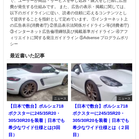
で、ユーザーが商品・サービスを申し込み・購入をした際に広告
費が発生する仕組みです。 また、広告の表示・掲載に関しては、
以下のガイドラインに従い、読者の信頼に応えるコンテンツとし
て提供することを指針として定めています。 ①インターネット上
の広告表示(消費者庁) ②景品表示法関係ガイドライン等(消費者庁)
③インターネット広告倫理綱領及び掲載基準ガイドライン ④アフ
ィリエイトに関する発注ガイドライン ⑤Adsense プログラムポリ
シー
最近書いた記事
ニュース
ニュース
【日本で数台】ポルシェ718
【日本で数台】ポルシェ718
ボクスターに245/35R20・
ボクスターに245/35R20・
305/30R20を装着｜日本でも
305/30R20を装着｜日本でも
希少なワイド仕様とは(3回
希少なワイド仕様とは（２回
目）
目）