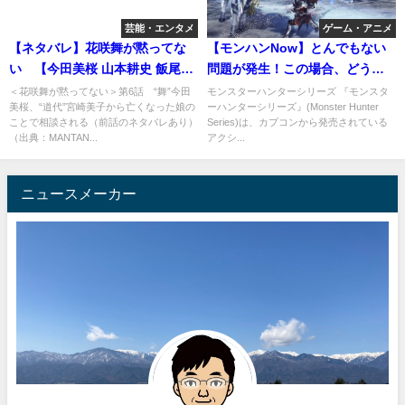
芸能・エンタメ
ゲーム・アニメ
【ネタバレ】花咲舞が黙ってな
【モンハンNow】とんでもない
い 【今田美桜 山本耕史 飯尾和
問題が発生！この場合、どうし
樹 要潤 菊地凛子 上川隆也】半沢
たら良いか解説しましょう！
＜花咲舞が黙ってない＞第6話 “舞”今田
モンスターハンターシリーズ 『モンスタ
美桜、“道代”宮崎美子から亡くなった娘の
ーハンターシリーズ』(Monster Hunter
直樹
ことで相談される（前話のネタバレあり）
Series)は、カプコンから発売されている
（出典：MANTAN...
アクシ...
ニュースメーカー