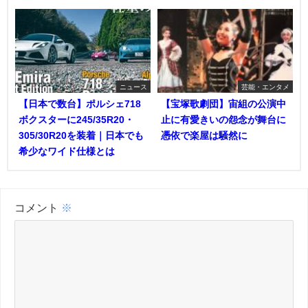
ニュース
芸能・エンタメ
【日本で数台】ポルシェ718
【宝塚歌劇団】宙組の公演中
ボクスターに245/35R20・
止に有愛きいの怨念が舞台に
305/30R20を装着｜日本でも
憑依で楽屋は騒然に
希少なワイド仕様とは
コメント
※