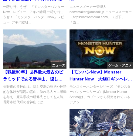
備で終盤まで最強武器になる
一狩り行こうぜ！ 「モンスターハンター
ニュースメーカー管理人
Now」レビュー - アキバ総研 一狩り行こ
newsmaker@outlook.jp ニュースメーカー
うぜ！ 「モンスターハンターNow」レビ
（https://newsmekar.com/）（以下、
ュー アキバ総研...
「当...
ニュース
ゲーム・アニメ
【戦後80年】世界最大最古のピ
【モンハンNow】Monster
ラミッドである皆神山。隠し空
Hunter Now 大剣ロギンヘレ
洞があること発見。
ヴ アルバトリオンソロ討伐
長野市の皆神山は、隠し空洞の発見や神秘
モンスターハンターシリーズ 『モンスタ
的な体験が話題の霊山。訪れる人々に感動
ーハンターシリーズ』(Monster Hunter
を与え、魔法学校の研修先としても人気。
Series)は、カプコンから発売されている
長野市松代町の皆神山には、...
アクシ...