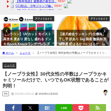
アフィリエイト
アフィリエイト
【楽天総合ランキング1位獲得】
【ビキニ】EGDE≪ショートボク
干し芋 訳あり 1kg 国産 無添加 茨
サーパンツは最高の選択！シティ
城県産 紅はるか べにはるか レ
ーハンター冴羽獠こと鈴木亮平
シピをご紹介！
2024年4月5日
ホーム
ニュース
【ノーブラ女性】30代女性の半数はノーブラかキャミソー
2024年2月26日
ルだけで、いつでもOK状態であることが判明！
ニュース
【ノーブラ女性】30代女性の半数はノーブラかキ
ャミソールだけで、いつでもOK状態であることが
判明！
PR
2024年11月21日
2024年11月20日
LINE