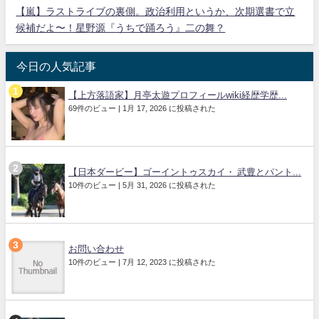
【嵐】ラストライブの裏側。政治利用というか、次期選書で立
候補だよ〜！星野源『うちで踊ろう』二の舞？
今日の人気記事
【上方落語家】月亭太遊プロフィールwiki経歴学歴...
69件のビュー
|
1月 17, 2026 に投稿された
【日本ダービー】ゴーイントゥスカイ・ 武豊とパント...
10件のビュー
|
5月 31, 2026 に投稿された
お問い合わせ
10件のビュー
|
7月 12, 2023 に投稿された