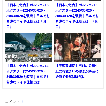
【日本で数台】ポルシェ718
【日本で数台】ポルシェ718
ボクスターに245/35R20・
ボクスターに245/35R20・
305/30R20を装着｜日本でも
305/30R20を装着｜日本でも
希少なワイド仕様とは(3回
希少なワイド仕様とは（２回
目）
目）
ニュース
芸能・エンタメ
【日本で数台】ポルシェ718
【宝塚歌劇団】宙組の公演中
ボクスターに245/35R20・
止に有愛きいの怨念が舞台に
305/30R20を装着｜日本でも
憑依で楽屋は騒然に
希少なワイド仕様とは
コメント
※