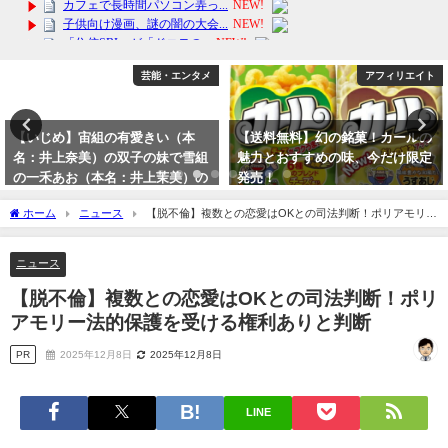
エンタメ
アフィリエイト
芸能・
（本
【送料無料】幻の銘菓！カールの
【写真】有愛きい（井上奈
で雪組
魅力とおすすめの味、今だけ限定
一禾あお（井上茉美）さん
美）の
発売！
のお父さんはどんな人？京
事情聴
の処近為の井上清孝社長は
2024年1月27日
ホーム
ニュース
【脱不倫】複数との恋愛はOKとの司法判断！ポリアモリー
ていますね。
法的保護を受ける権利ありと判断
2023年10月2日
ニュース
【脱不倫】複数との恋愛はOKとの司法判断！ポリ
アモリー法的保護を受ける権利ありと判断
PR
2025年12月8日
2025年12月8日
LINE