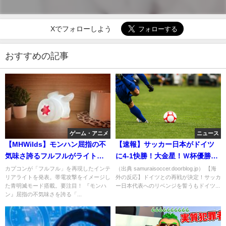
Xでフォローしよう
おすすめの記事
ゲーム・アニメ
ニュース
【MHWilds】モンハン屈指の不
【速報】サッカー日本がドイツ
気味さ誇るフルフルがライト
に4-1快勝！大金星！Ｗ杯優勝経
に！電撃攻撃をイメージした青
験国を相手に2連勝
カプコンが「フルフル」を再現したインテ
（出典 samuraisoccer.doorblog.jp） 【海
リアライトを発表。帯電攻撃をイメージし
外の反応】ドイツとの再戦が決定！サッカ
明滅モード
た青明滅モード搭載。要注目！ 『モンハ
ー日本代表へのリベンジを誓うもドイツ...
ン』屈指の不気味さを誇る「...