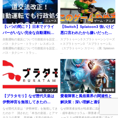
ニュース
ゲーム・アニメ
【いつの間に？】日本でドライ
【Switch】Splatoon3 強いけど
バーがいない完全な自動運転が
悪口言われたから嫌いだったけ
解禁。違反者（車？）には行政
ど味方でナイス連打
自動運転の違反について行政処分を設定…
スプラトゥーン3 スプラトゥーンシリーズ
バス・タクシー・トラック - レスポンス
> スプラトゥーン3 『スプラトゥーン3』
処分。２０２４年ドライバー不
自動運転の違反について行政処分を設定…
（スプラトゥーン スリー）（英: Splatoon
足問題は解決！
バス・タクシー・トラッ...
...
芸能・エンタメ
愛着障害
【ブラタモリ】なぜ歴代天皇は
愛着障害と風俗業界の関連性と
伊勢神宮を無視してきたの
解決策：深い理解と適切なサポ
か？ 消された「本当の皇祖」
ートの重要性
なぜ歴代天皇は「伊勢神宮」を無視してき
なぜ障害者女性が性産業に流れていくのか
たのか？ 消された「本当の皇祖」とアマ
- 成年者向けコラム - 障害者ドットコムニ
とアマテラスの真実
テラスの真実 …皇祖神（天皇の祖先の
ュース なぜ障害者女性が性産業に流れて