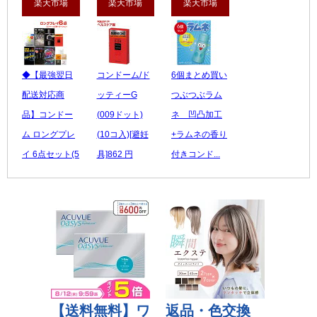
楽天市場
楽天市場
楽天市場
◆【最強翌日
コンドーム/ド
6個まとめ買い
配送対応商
ッティーG
つぶつぶラム
品】コンドー
(009ドット)
ネ 凹凸加工
ム ロングプレ
(10コ入)[避妊
+ラムネの香り
イ 6点セット(5
具]862 円
付きコンド...
箱...
レビュー数：4
1,743 円
3,080 円
レビュー数：0
レビュー数：0