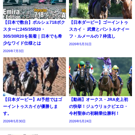
【日本で数台】ポルシェ718ボク
【日本ダービー】ゴーイントゥ
スターに245/35R20・
スカイ・ 武豊とパントルナイー
305/30R20を装着｜日本でも希
フ・ルメールの７枠流し
少なワイド仕様とは
2026年5月31日
2026年7月3日
【日本ダービー】AI予想ではゴ
【動画】オークス・JRA史上初
ーイントゥスカイが優勝しま
の快挙！ジュウリョクピエロ・
す。
今村聖奈の初騎乗位勝利！
2026年5月30日
2026年5月24日