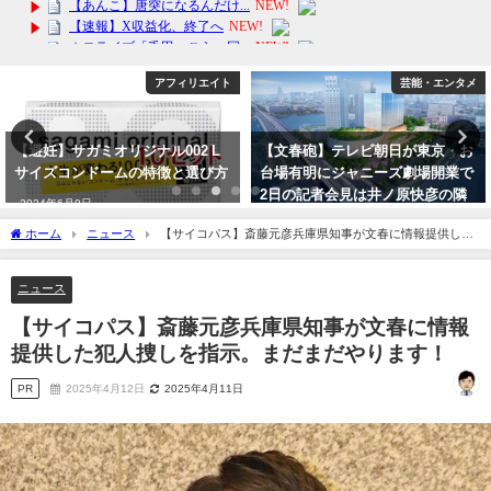
アフィリエイト
芸能・エンタメ
【避妊】サガミオリジナル002 L
【文春砲】テレビ朝日が東京・お
サイズコンドームの特徴と選び方
台場有明にジャニーズ劇場開業で
2日の記者会見は井ノ原快彦の隣
2024年6月9日
にテレ朝が着席か？帝国劇場出禁
ホーム
ニュース
【サイコパス】斎藤元彦兵庫県知事が文春に情報提供した
で開き直りか？
犯人捜しを指示。まだまだやります！
2023年9月29日
ニュース
【サイコパス】斎藤元彦兵庫県知事が文春に情報
提供した犯人捜しを指示。まだまだやります！
PR
2025年4月12日
2025年4月11日