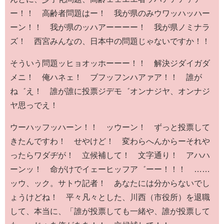
ー！！ 高齢者問題はー！ 我が県のみウワッハッハー
ーン！！ 我が県のッハアーーーー！ 我が県ノミナラ
ズ！ 西宮みんなの、日本中の問題じゃないですか！！
そういう問題ッヒョオッホーーー！！ 解決ジダイガダ
メニ！ 俺ハネェ！ ブフッフンハアァア！！ 誰が
ね゛え！ 誰が誰に投票ジデモ゛オンナジヤ、オンナジ
ヤ思っでえ！
ウーハッフッハーン！！ ッウーン！ ずっと投票して
きたんですわ！ せやけど！ 変わらへんからーそれや
ったらワダヂが！ 立候補して！ 文字通り！ アハハ
ーンッ！ 命がけでイェーヒッフア゛ーー！！！ ……
ッウ、ック。サトウ記者！ あなたには分からないでし
ょうけどね！ 平々凡々とした、川西（市役所）を退職
して、本当に、「誰が投票しても一緒や、誰が投票して