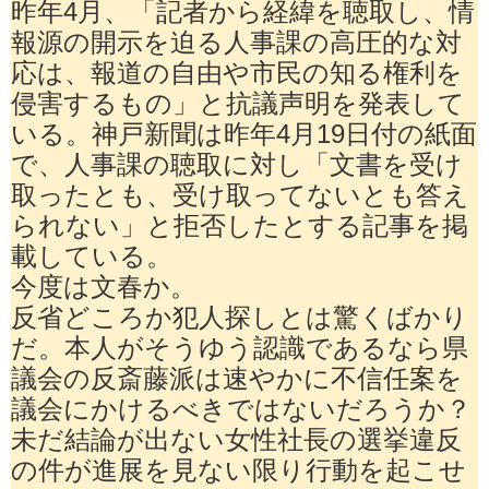
昨年4月、「記者から経緯を聴取し、情
報源の開示を迫る人事課の高圧的な対
応は、報道の自由や市民の知る権利を
侵害するもの」と抗議声明を発表して
いる。神戸新聞は昨年4月19日付の紙面
で、人事課の聴取に対し「文書を受け
取ったとも、受け取ってないとも答え
られない」と拒否したとする記事を掲
載している。
今度は文春か。
反省どころか犯人探しとは驚くばかり
だ。本人がそうゆう認識であるなら県
議会の反斎藤派は速やかに不信任案を
議会にかけるべきではないだろうか？
未だ結論が出ない女性社長の選挙違反
の件が進展を見ない限り行動を起こせ