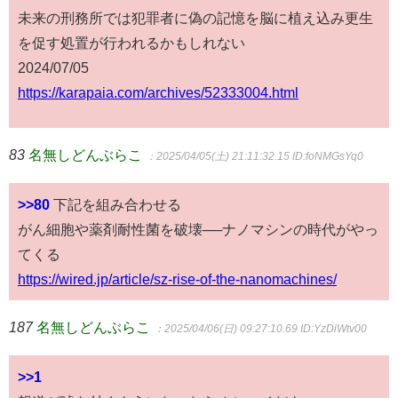
未来の刑務所では犯罪者に偽の記憶を脳に植え込み更生
を促す処置が行われるかもしれない
2024/07/05
https://karapaia.com/archives/52333004.html
83
名無しどんぶらこ
：2025/04/05(土) 21:11:32.15
ID:foNMGsYq0
>>80
下記を組み合わせる
がん細胞や薬剤耐性菌を破壊──ナノマシンの時代がやっ
てくる
https://wired.jp/article/sz-rise-of-the-nanomachines/
187
名無しどんぶらこ
：2025/04/06(日) 09:27:10.69
ID:YzDiWtv00
>>1