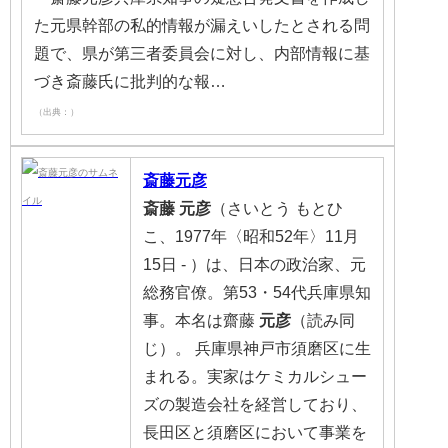
た元県幹部の私的情報が漏えいしたとされる問
題で、県が第三者委員会に対し、内部情報に基
づき斎藤氏に批判的な報…
（出典：）
斎藤元彦
斎藤
元彦
（さいとう もとひ
こ、1977年〈昭和52年〉11月
15日 - ）は、日本の政治家、元
総務官僚。第53・54代兵庫県知
事。本名は齋藤
元彦
（読み同
じ）。 兵庫県神戸市須磨区に生
まれる。実家はケミカルシュー
ズの製造会社を経営しており、
長田区と須磨区において事業を