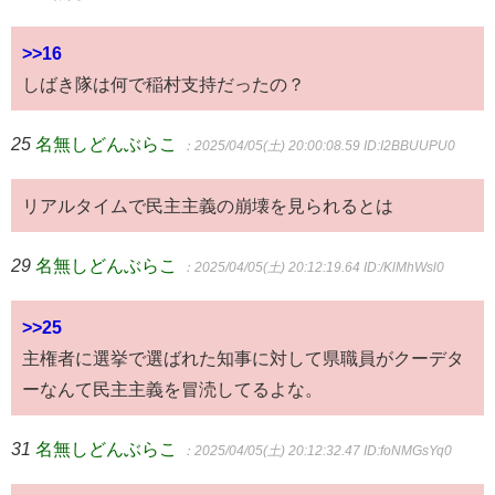
>>16
しばき隊は何で稲村支持だったの？
25
名無しどんぶらこ
：2025/04/05(土) 20:00:08.59
ID:I2BBUUPU0
リアルタイムで民主主義の崩壊を見られるとは
29
名無しどんぶらこ
：2025/04/05(土) 20:12:19.64
ID:/KlMhWsl0
>>25
主権者に選挙で選ばれた知事に対して県職員がクーデタ
ーなんて民主主義を冒涜してるよな。
31
名無しどんぶらこ
：2025/04/05(土) 20:12:32.47
ID:foNMGsYq0