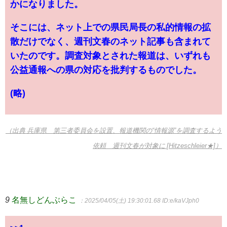
かになりました。
そこには、ネット上での県民局長の私的情報の拡
散だけでなく、週刊文春のネット記事も含まれて
いたのです。調査対象とされた報道は、いずれも
公益通報への県の対応を批判するものでした。
(略)
（出典 兵庫県 第三者委員会を設置、報道機関の“情報源”を調査するよう
依頼 週刊文春が対象に [Hitzeschleier★]）
9
名無しどんぶらこ
：2025/04/05(土) 19:30:01.68
ID:e/kaVJph0