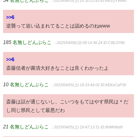
：2025/04/05(土) 20:30:25.83
ID:n6/1QYWW0
>>6
逆襲って追い込まれてることは認めるのねwww
185
名無しどんぶらこ
：2025/04/06(日) 09:14:36.24
ID:CI9LGTtl0
>>6
斎藤信者が粛清大好きなことは良くわかったよ
10
名無しどんぶらこ
：2025/04/05(土) 19:33:44.02
ID:KEKoCqP30
斎藤は話が通じないし、こいつをもてはやす県民は＊だ
し同じ県民として最悪だわ
21
名無しどんぶらこ
：2025/04/05(土) 19:47:13.51
ID:/KlMhWsl0