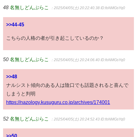
48
名無しどんぶらこ
：2025/04/05(土) 20:22:40.38
ID:foNMGsYq0
>>44-45
こちらの人格の者が引き起こしているのか？
50
名無しどんぶらこ
：2025/04/05(土) 20:24:06.40
ID:foNMGsYq0
>>48
ナルシスト傾向のある人は陰口でも話題されると喜んで
しまうと判明
https://nazology.kusuguru.co.jp/archives/174001
52
名無しどんぶらこ
：2025/04/05(土) 20:24:52.43
ID:foNMGsYq0
>>50