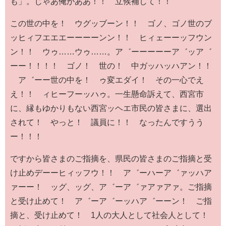
も」。じゃあ俺がああ！！ 立候補して！！
この世の中を！ ウグッブーン！！ ゴノ、ゴノ世のブ
ッヒィフエエエーーーーンン！！ ヒィェーーッフウン
ン！！ ウゥ……ウゥ……。ア゛ーーーーーア゛ッア゛
ーー！！！！ ゴノ！ 世の！ 中ガッハッハアン！！
ア゛ーー世の中を！ ゥ変エダイ！ その一心でえ
え！！ ィヒーフーッハゥ。一生懸命訴えて、西宮市
に、縁もゆかりもない西宮ッヘエ市民の皆さまに、選出
されて！ やっと！ 議員に！！ なったんですうう
ー！！！
ですから皆さまのご指摘を、県民の皆さまのご指摘と受
け止めデーーヒィッフウ！！ ア゛ーハーア゛ァッハア
ァーー！ ッグ、ッグ、ア゛ーア゛ァアァアァ。ご指摘
と受け止めて！ ア゛ーア゛ーッハア゛ーーン！ ご指
摘と、受け止めて！ 1人の大人として社会人として！