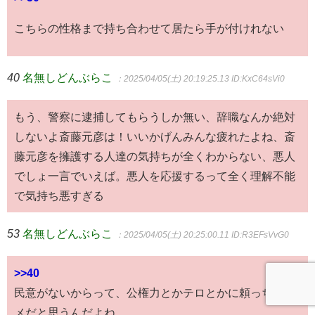
こちらの性格まで持ち合わせて居たら手が付けれない
40
名無しどんぶらこ
：2025/04/05(土) 20:19:25.13
ID:KxC64sVi0
もう、警察に逮捕してもらうしか無い、辞職なんか絶対
しないよ斎藤元彦は！いいかげんみんな疲れたよね、斎
藤元彦を擁護する人達の気持ちが全くわからない、悪人
でしょ一言でいえば。悪人を応援するって全く理解不能
で気持ち悪すぎる
53
名無しどんぶらこ
：2025/04/05(土) 20:25:00.11
ID:R3EFsVvG0
>>40
民意がないからって、公権力とかテロとかに頼っちゃダ
メだと思うんだよね