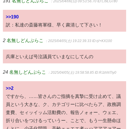
191
名無しどんぶらこ
：2025/04/06(日) 09:53:56.70
ID:CI9LGTtl0
>>190
訳：私達の斎藤将軍様、早く粛清して下さい！
2
名無しどんぶらこ
：2025/04/05(土) 19:22:39.33
ID:rj/+KX100
兵庫といえば号泣議員ていまなにしてんの
24
名無しどんぶらこ
：2025/04/05(土) 19:58:58.85
ID:RJzhNTiy0
>>2
ですから、……皆さんのご指摘を真摯に受け止めて、議
員という大きな、ク、カテゴリーに比べたらア、政務調
査費、セィッイッム活動費の、報告ノォォー、ウェエ、
折り合いをつけるっていうー、ことで、もう一生懸命ほ
んとに、少子化問題、高齢ェェエエ者ッハアアアァアー