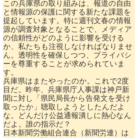
この兵庫県の取り組みは、報道の自由
と情報源の保護に関する新たな課題を
提起しています。特に週刊文春の情報
源が調査対象となることで、メディア
の信頼性がどのように影響を受ける
か、私たちも注視しなければなりませ
ん。透明性を確保しつつ、プライバシ
ーを尊重することが求められていま
す。
兵庫県はまたやったのか。これで2度
目だ。昨年、兵庫県庁人事課は神戸新
聞に対し「県民局長から告発文を受け
取ったか」聴取しようとしたんだよ
な。どんだけ公益通報潰しに熱心なん
だよ。誰の指示だ？
日本新聞労働組合連合（新聞労連）は