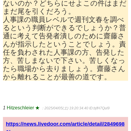
ないのか？どちらにせよこの件はまだ
まだ尾を引くだろう。
人事課の職員レベルで週刊文春を調べ
るという判断ができるでしょうか？普
通に考えて告発者潰しのために齋藤さ
んが指示したということでしょう。責
任を負わされた人事課の方、告発した
方、苦しまないで下さい。苦しくなっ
たら職場から去りましょう。齋藤さん
から離れることが最善の道です。
1
Hitzeschleier ★
：2025/04/05(土) 19:20:34.40
ID:bjfH7Qul9
https://news.livedoor.com/article/detail/2849698