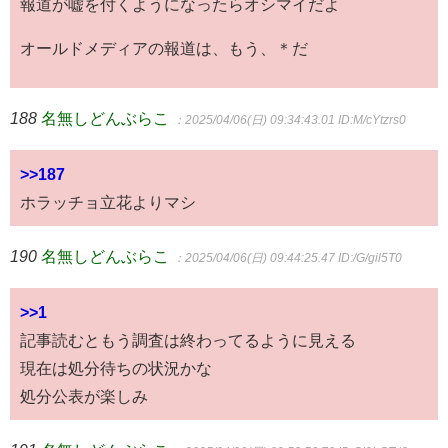
報道が嘘を付くようになったらオシマイだよ
オールドメディアの報道は、もう、＊だ
188
名無しどんぶらこ
：2025/04/06(日) 09:34:43.01
ID:M/cYtzrs0
>>187
ホラッチョ立花よりマシ
190
名無しどんぶらこ
：2025/04/06(日) 09:44:25.47
ID:/G/gil5T0
>>1
記事読むともう調査は終わってるように見える
現在は処分待ちの状況かな
処分公表が楽しみ