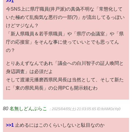
>>1
今SNS上に県庁職員(井戸派)の真偽不明な「常態化して
いた極めて乱痴気な悪行の一部(?)」が流出してるっぽい
けどマジなん？
「新人県職員＆若手県職員」や「県庁の会議室」や「県
庁の応接室」をそんな事に使っていいとでも思ってん
の？
とりあえずなんであれ「議会への白川智子の証人喚問と
身辺調査」は必須だよ
そして渡瀬元播磨西県民局長は当然として、そして新た
に「東の県民局長」の公用PCも開示頼むわ
80
名無しどんぶらこ
：2025/04/05(土) 21:03:05.65
ID:foNMGsYq0
>>1
止めるにはこのくらいしないと駄目なのか