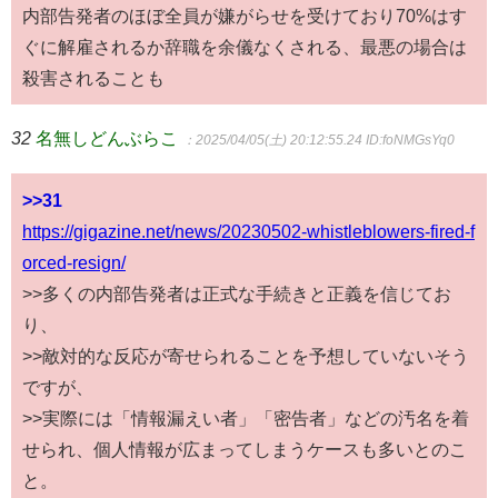
内部告発者のほぼ全員が嫌がらせを受けており70%はす
ぐに解雇されるか辞職を余儀なくされる、最悪の場合は
殺害されることも
32
名無しどんぶらこ
：2025/04/05(土) 20:12:55.24
ID:foNMGsYq0
>>31
https://gigazine.net/news/20230502-whistleblowers-fired-f
orced-resign/
>>多くの内部告発者は正式な手続きと正義を信じてお
り、
>>敵対的な反応が寄せられることを予想していないそう
ですが、
>>実際には「情報漏えい者」「密告者」などの汚名を着
せられ、個人情報が広まってしまうケースも多いとのこ
と。