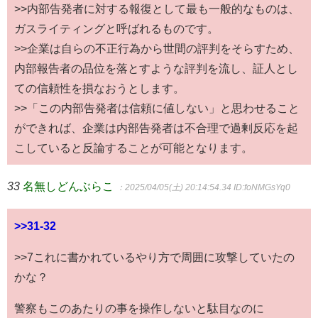
>>内部告発者に対する報復として最も一般的なものは、
ガスライティングと呼ばれるものです。
>>企業は自らの不正行為から世間の評判をそらすため、
内部報告者の品位を落とすような評判を流し、証人とし
ての信頼性を損なおうとします。
>>「この内部告発者は信頼に値しない」と思わせること
ができれば、企業は内部告発者は不合理で過剰反応を起
こしていると反論することが可能となります。
33
名無しどんぶらこ
：2025/04/05(土) 20:14:54.34
ID:foNMGsYq0
>>31-32
>>7これに書かれているやり方で周囲に攻撃していたの
かな？
警察もこのあたりの事を操作しないと駄目なのに