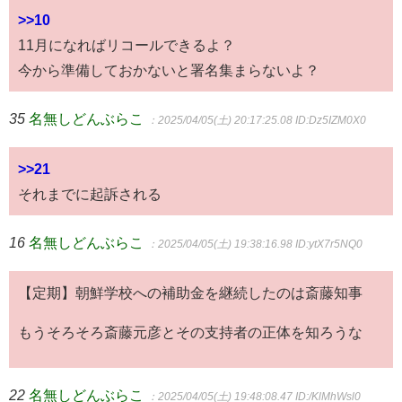
>>10
11月になればリコールできるよ？
今から準備しておかないと署名集まらないよ？
35
名無しどんぶらこ
：2025/04/05(土) 20:17:25.08
ID:Dz5IZM0X0
>>21
それまでに起訴される
16
名無しどんぶらこ
：2025/04/05(土) 19:38:16.98
ID:ytX7r5NQ0
【定期】朝鮮学校への補助金を継続したのは斎藤知事
もうそろそろ斎藤元彦とその支持者の正体を知ろうな
22
名無しどんぶらこ
：2025/04/05(土) 19:48:08.47
ID:/KlMhWsl0