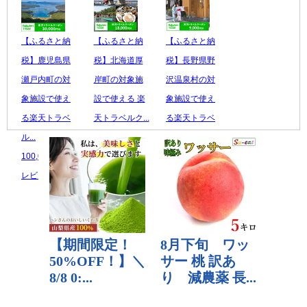
【ふるさと納
【ふるさと納
【ふるさと納
税】鹿児島県
税】北海道厚
税】長野県野
瀬戸内町の対
岸町の対象施
沢温泉村の対
象施設で使え
設で使える 楽
象施設で使え
る楽天トラベ
天トラベルク...
る楽天トラベ
ル...
66,000 円
ル...
100,000 円
レビュー数：0
30,000 円
レビュー数：0
レビュー数：0