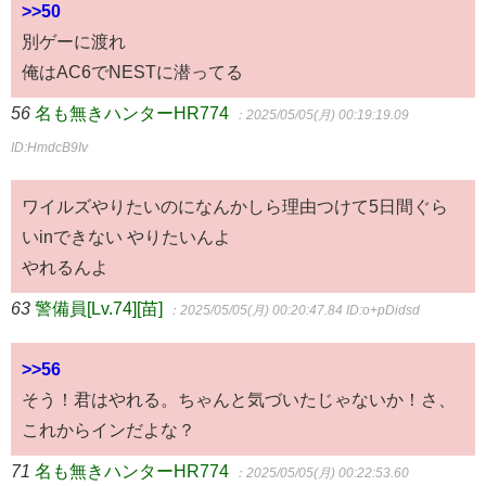
>>50
別ゲーに渡れ
俺はAC6でNESTに潜ってる
56
名も無きハンターHR774
：2025/05/05(月) 00:19:19.09
ID:HmdcB9Iv
ワイルズやりたいのになんかしら理由つけて5日間ぐら
いinできない やりたいんよ
やれるんよ
63
警備員[Lv.74][苗]
：2025/05/05(月) 00:20:47.84
ID:o+pDidsd
>>56
そう！君はやれる。ちゃんと気づいたじゃないか！さ、
これからインだよな？
71
名も無きハンターHR774
：2025/05/05(月) 00:22:53.60