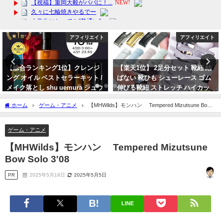
アフィリエイト
アフィリエイト
【総合ランキング1位】クレンジ
【楽天1位】 2足分セット 靴紐 結
ング オイル ベストセラーキット /
ばない 靴ひも シューレース ゴム
メイク落とし shu uemura シュウ
伸びる靴紐 ストレッチ ハイカッ
ウエムラ
ト スニーカー コンバース マグネ
ホーム
ゲーム・アニメ
【MHWilds】モンハン Tempered Mizutsune Bow
ット 磁石 カプセル バックル
2024年4月23日
Solo 3'08
2024年4月17日
ゲーム・アニメ
【MHWilds】モンハン Tempered Mizutsune
Bow Solo 3'08
PR
2025年5月18日
2025年5月5日
LINE