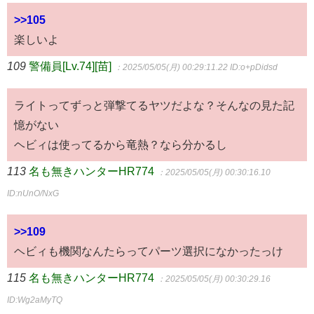
>>105
楽しいよ
109
警備員[Lv.74][苗]
：2025/05/05(月) 00:29:11.22
ID:o+pDidsd
ライトってずっと弾撃てるヤツだよな？そんなの見た記
憶がない
ヘビィは使ってるから竜熱？なら分かるし
113
名も無きハンターHR774
：2025/05/05(月) 00:30:16.10
ID:nUnO/NxG
>>109
ヘビィも機関なんたらってパーツ選択になかったっけ
115
名も無きハンターHR774
：2025/05/05(月) 00:30:29.16
ID:Wg2aMyTQ