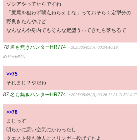
ゾシアやってたらですね
「尻尾を狙わず弱点ねらえよな」っておそらく定型分の
野良きたんやけど
なんなんや身内でもそんな定型うってきたら落ちるで
78
名も無きハンターHR774
：2025/05/05(月) 00:24:40.18
ID:HmdcB9Iv
>>75
それまじ？やだね
87
名も無きハンターHR774
：2025/05/05(月) 00:26:11.21
ID:Z9ls/LfE
>>78
まじっす
明らかに悪い空気にかわったし
クエスト後も他人にスリンガー投げてたよ