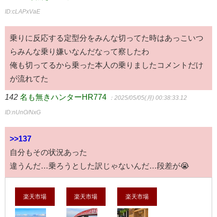
ID:cLAPxVaE
乗りに反応する定型分をみんな切ってた時はあっこいつ
らみんな乗り嫌いなんだなって察したわ
俺も切ってるから乗った本人の乗りましたコメントだけ
が流れてた
142
名も無きハンターHR774
：2025/05/05(月) 00:38:33.12
ID:nUnO/NxG
>>137
自分もその状況あった
違うんだ…乗ろうとした訳じゃないんだ…段差が😭
楽天市場
楽天市場
楽天市場