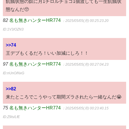
飢餓状態の奴に月1チロルチョコ1個渡しても一生飢餓状
態なんだ🥺
82
名も無きハンターHR774
：2025/05/05(月) 00:25:23.20
ID:1V3/OZN3
>>74
王デブもくるだろ！いい加減にしろ！！
97
名も無きハンターHR774
：2025/05/05(月) 00:27:04.23
ID:nUnO/NxG
>>82
来たところでこうやって期間ズラされたら一緒なんだ😭
75
名も無きハンターHR774
：2025/05/05(月) 00:23:40.15
ID:Z9ls/LfE