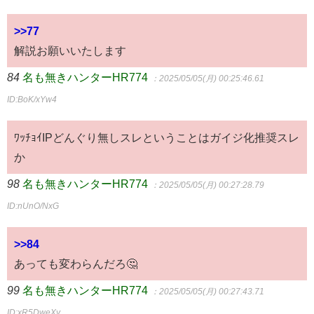
>>77
解説お願いいたします
84
名も無きハンターHR774
：2025/05/05(月) 00:25:46.61
ID:BoK/xYw4
ﾜｯﾁｮｲIPどんぐり無しスレということはガイジ化推奨スレ
か
98
名も無きハンターHR774
：2025/05/05(月) 00:27:28.79
ID:nUnO/NxG
>>84
あっても変わらんだろ🤔
99
名も無きハンターHR774
：2025/05/05(月) 00:27:43.71
ID:xR5DweXy