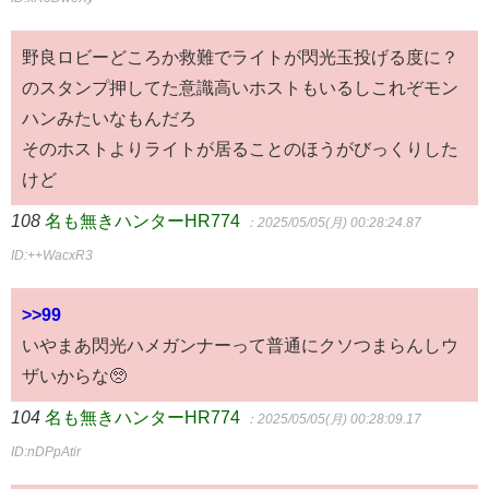
野良ロビーどころか救難でライトが閃光玉投げる度に？
のスタンプ押してた意識高いホストもいるしこれぞモン
ハンみたいなもんだろ
そのホストよりライトが居ることのほうがびっくりした
けど
108
名も無きハンターHR774
：2025/05/05(月) 00:28:24.87
ID:++WacxR3
>>99
いやまあ閃光ハメガンナーって普通にクソつまらんしウ
ザいからな🥺
104
名も無きハンターHR774
：2025/05/05(月) 00:28:09.17
ID:nDPpAtir