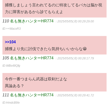
捕獲しましょう言われてるのに特攻してるバカは脳か視
力に障害があるから診てもらえよ
110
名も無きハンターHR774
：2025/05/05(月) 00:29:29.00
ID:++WacxR3
>>104
捕獲より先に討伐できたら気持ちいいからな😁
105
名も無きハンターHR774
：2025/05/05(月) 00:28:17.79
ID:WBs48Qfg
今作一番つまらん武器は双剣だよな
異論ある？
111
名も無きハンターHR774
：2025/05/05(月) 00:29:41.72
ID:HmdcB9Iv