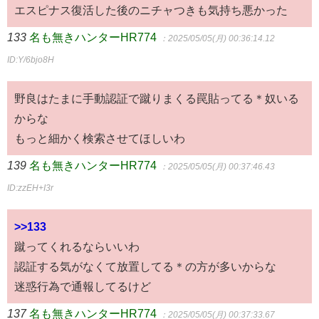
エスピナス復活した後のニチャつきも気持ち悪かった
133
名も無きハンターHR774
：2025/05/05(月) 00:36:14.12
ID:Y/6bjo8H
野良はたまに手動認証で蹴りまくる罠貼ってる＊奴いる
からな
もっと細かく検索させてほしいわ
139
名も無きハンターHR774
：2025/05/05(月) 00:37:46.43
ID:zzEH+I3r
>>133
蹴ってくれるならいいわ
認証する気がなくて放置してる＊の方が多いからな
迷惑行為で通報してるけど
137
名も無きハンターHR774
：2025/05/05(月) 00:37:33.67