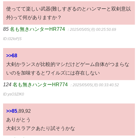
使ってて楽しい武器(難しすぎるのとハンマーと双剣意以
外)って何がありますか？
85
名も無きハンターHR774
：2025/05/05(月) 00:25:50.69
ID:t32IoFjS
>>68
大剣かランスが比較的マシだけどゲーム自体がつまらな
いのを加味するとワイルズには存在しない
124
名も無きハンターHR774
：2025/05/05(月) 00:33:40.52
ID:ysO3Z/K0
>>85
,89,92
ありがとう
大剣スラアクあたり試そうかな