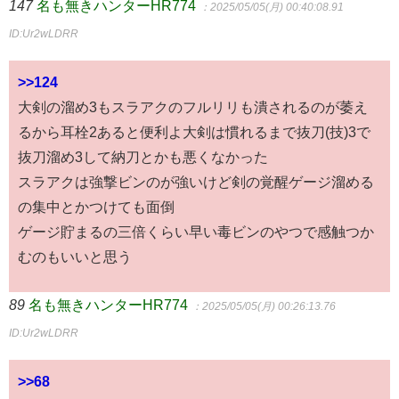
147
名も無きハンターHR774
：2025/05/05(月) 00:40:08.91
ID:Ur2wLDRR
>>124
大剣の溜め3もスラアクのフルリリも潰されるのが萎え
るから耳栓2あると便利よ大剣は慣れるまで抜刀(技)3で
抜刀溜め3して納刀とかも悪くなかった
スラアクは強撃ビンのが強いけど剣の覚醒ゲージ溜める
の集中とかつけても面倒
ゲージ貯まるの三倍くらい早い毒ビンのやつで感触つか
むのもいいと思う
89
名も無きハンターHR774
：2025/05/05(月) 00:26:13.76
ID:Ur2wLDRR
>>68