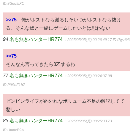
ID:8Ged9jXC
>>75
俺がホストなら蹴るしそいつがホストなら抜け
る。そんな奴と一緒にゲームしたいとは思わない
94
名も無きハンターHR774
：2025/05/05(月) 00:26:49.17
ID:I7jyz6/3
>>75
そんなん言ってきたら3乙するわ
77
名も無きハンターHR774
：2025/05/05(月) 00:24:07.98
ID:P9SoE1bZ
ビンビンライフが的外れなボリューム不足の解説してて
悲しい
83
名も無きハンターHR774
：2025/05/05(月) 00:25:33.73
ID:HmdcB9Iv