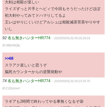
大剣は相殺が楽しい
ライズずっと片手とヘビィで今回もそうだったけどほぼ
初大剣やってみてドハマりしてるよ
王レはやりにくいけどアルシュは相殺滅茶苦茶やりやす
いし
92
名も無きハンターHR774
：2025/05/05(月) 00:26:28.03
ID:WBs48Qfg
>>68
スラアク楽しいと思うぞ
脳死カウンターからの逆襲発動や
74
名も無きハンターHR774
：2025/05/05(月) 00:23:20.70
ID:C2QshseV
ラギアも2時間で終わってやる事無くなるぞ😫