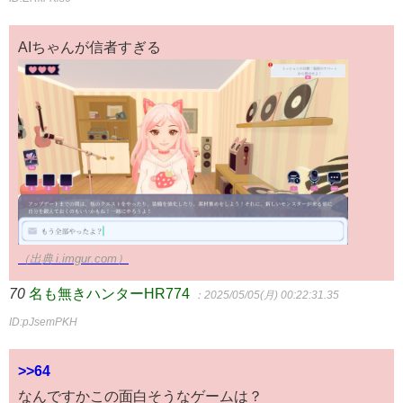
AIちゃんが信者すぎる
（出典 i.imgur.com）
70
名も無きハンターHR774
：2025/05/05(月) 00:22:31.35
ID:pJsemPKH
>>64
なんですかこの面白そうなゲームは？