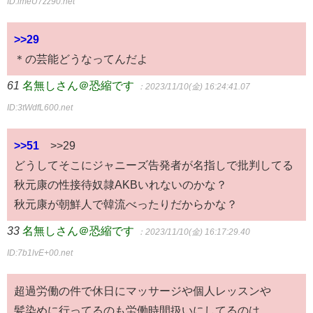
ID:imeU7zz90.net
>>29
＊の芸能どうなってんだよ
61
名無しさん＠恐縮です
：2023/11/10(金) 16:24:41.07
ID:3tWdfL600.net
>>51
>>29
どうしてそこにジャニーズ告発者が名指しで批判してる
秋元康の性接待奴隷AKBいれないのかな？
秋元康が朝鮮人で韓流べったりだからかな？
33
名無しさん＠恐縮です
：2023/11/10(金) 16:17:29.40
ID:7b1lvE+00.net
超過労働の件で休日にマッサージや個人レッスンや
髪染めに行ってるのも労働時間扱いにしてるのは