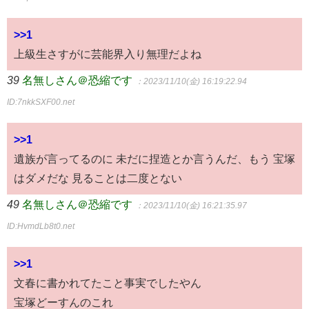
>>1
上級生さすがに芸能界入り無理だよね
39
名無しさん＠恐縮です
：2023/11/10(金) 16:19:22.94
ID:7nkkSXF00.net
>>1
遺族が言ってるのに 未だに捏造とか言うんだ、もう 宝塚
はダメだな 見ることは二度とない
49
名無しさん＠恐縮です
：2023/11/10(金) 16:21:35.97
ID:HvmdLb8t0.net
>>1
文春に書かれてたこと事実でしたやん
宝塚どーすんのこれ