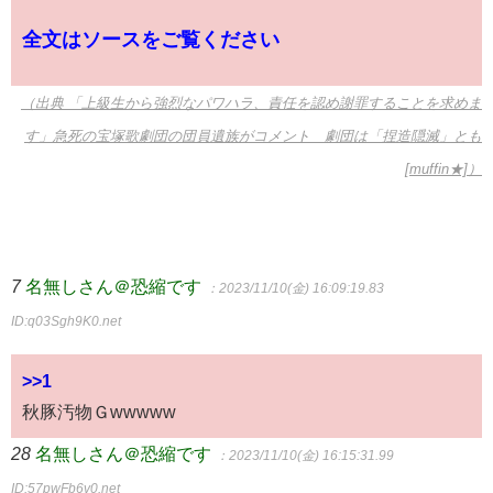
全文はソースをご覧ください
（出典 「上級生から強烈なパワハラ、責任を認め謝罪することを求めま
す」急死の宝塚歌劇団の団員遺族がコメント 劇団は「捏造隠滅」とも
[muffin★]）
7
名無しさん＠恐縮です
：2023/11/10(金) 16:09:19.83
ID:q03Sgh9K0.net
>>1
秋豚汚物Ｇwwwww
28
名無しさん＠恐縮です
：2023/11/10(金) 16:15:31.99
ID:57pwFb6v0.net