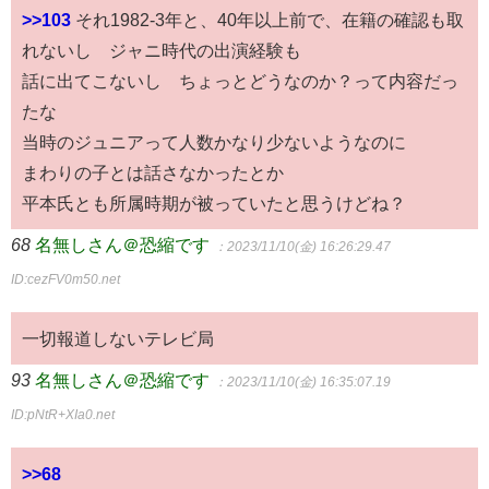
>>103
それ1982-3年と、40年以上前で、在籍の確認も取
れないし ジャニ時代の出演経験も
話に出てこないし ちょっとどうなのか？って内容だっ
たな
当時のジュニアって人数かなり少ないようなのに
まわりの子とは話さなかったとか
平本氏とも所属時期が被っていたと思うけどね？
68
名無しさん＠恐縮です
：2023/11/10(金) 16:26:29.47
ID:cezFV0m50.net
一切報道しないテレビ局
93
名無しさん＠恐縮です
：2023/11/10(金) 16:35:07.19
ID:pNtR+XIa0.net
>>68