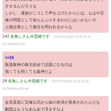
させるんだろうな
しかし、遺族がこうして声を上げたからには、もはや宝
塚の問題として知らんぷりするわけにはいかないぞ
上場企業として責任を問われるからな
141
名無しさん＠恐縮です
：2023/11/10(金) 16:46:31.14
ID:+KI6pjAT0.net
>>15
阪急阪神の株主総会で話題になるのは
強くても弱くても阪神だよ
24
名無しさん＠恐縮です
：2023/11/10(金) 16:14:30.62
ID:TKWMcs9Q0.net
会見直前に宝塚公式から妹の休演が発表されたんだな
劇団はもうなあなあで済ますなよ