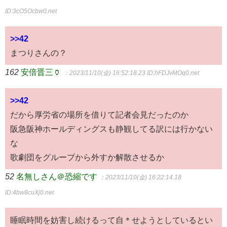
ID:3cO5Ocbw0.net
>>42
まつりさんの？
162
安倍晋三🏺
：2023/11/10(金) 16:52:18.23
ID:hFDJvMOq0.net
>>42
だから厚労省の場所を借りて記者会見だったのか
阪急阪神ホールディングスも静観してる訳には行かない
な
歌劇団をグループから外すか解散させるか
52
名無しさん＠恐縮です
：2023/11/10(金) 16:22:14.18
ID:4bw8cuXj0.net
睡眠時間を妨害し続けるって自＊せようとしているとい