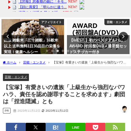
アフィリエイト
芸能・エンタメ
国産 雑穀米「三十雑穀」16穀米
【WEST.】初のベストアルバム！
以上 送料無料1日30品目の栄養を
AWARD (初回盤DVD＋通常盤セッ
実現！健康ヘルシー
トステッカー付き
2024年3月14日
2024年2月4日
ホーム
芸能・エンタメ
【宝塚】有愛きいの遺族「上級生から強烈なパワハ
ラ、責任を認め謝罪することを求めます」劇団は「捏造隠滅」とも
芸能・エンタメ
【宝塚】有愛きいの遺族「上級生から強烈なパワ
ハラ、責任を認め謝罪することを求めます」劇団
は「捏造隠滅」とも
PR
2023年11月12日
2023年11月12日
LINE