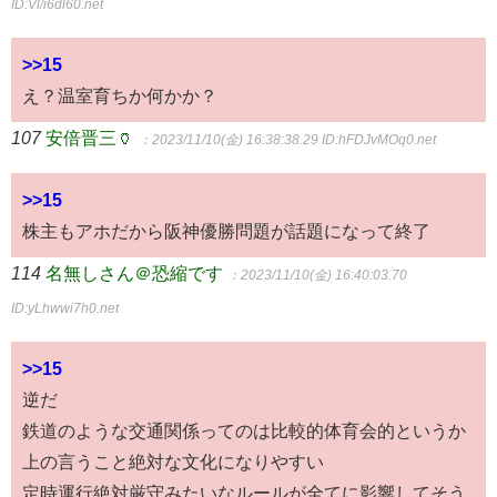
ID:Vl/i6dl60.net
>>15
え？温室育ちか何かか？
107
安倍晋三🏺
：2023/11/10(金) 16:38:38.29
ID:hFDJvMOq0.net
>>15
株主もアホだから阪神優勝問題が話題になって終了
114
名無しさん＠恐縮です
：2023/11/10(金) 16:40:03.70
ID:yLhwwi7h0.net
>>15
逆だ
鉄道のような交通関係ってのは比較的体育会的というか
上の言うこと絶対な文化になりやすい
定時運行絶対厳守みたいなルールが全てに影響してそう