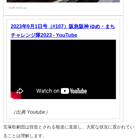
（出典 nishi2.jp）
2023年9月1日号（#107）阪急阪神 ゆめ・まち
チャレンジ隊2023 - YouTube
（出典 Youtube）
宝塚歌劇団は捏造とされる報道に直面し、大変な状況に置かれてい
ることは理解します。