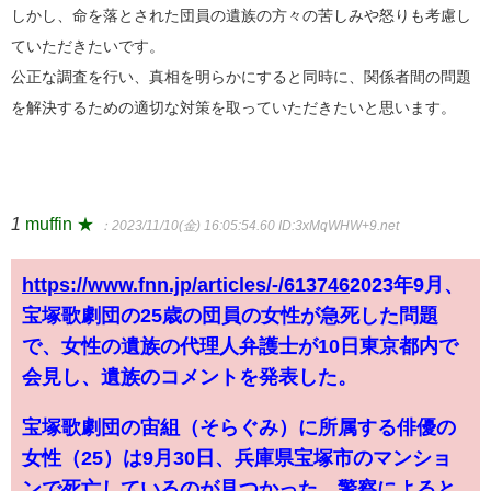
しかし、命を落とされた団員の遺族の方々の苦しみや怒りも考慮し
ていただきたいです。
公正な調査を行い、真相を明らかにすると同時に、関係者間の問題
を解決するための適切な対策を取っていただきたいと思います。
1
muffin ★
：2023/11/10(金) 16:05:54.60
ID:3xMqWHW+9.net
https://www.fnn.jp/articles/-/613746
2023年9月、
宝塚歌劇団の25歳の団員の女性が急死した問題
で、女性の遺族の代理人弁護士が10日東京都内で
会見し、遺族のコメントを発表した。
宝塚歌劇団の宙組（そらぐみ）に所属する俳優の
女性（25）は9月30日、兵庫県宝塚市のマンショ
ンで死亡しているのが見つかった。警察によると