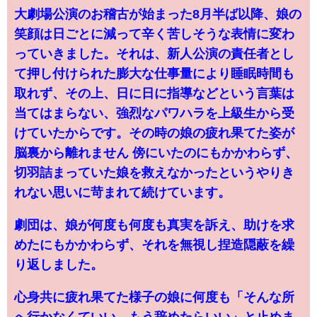
大劇場公演のお稽古が始まった8月半ば以降、娘の
笑顔は日ごとに減って辛く苦しそうな表情に変わ
っていきました。それは、新人公演の責任者とし
て押し付けられた膨大な仕事量により睡眠時間も
取れず、その上、日に日に指導などという言葉は
当てはまらない、強烈なパワハラを上級生から受
けていたからです。その時の娘の疲れ果てた姿が
脳裏から離れません 傍にいたのにもかかわらず、
切羽詰まっていた娘を救えなかったというやりき
れない思いに苛まれて続けています。
劇団は、娘が何度も何度も真実を訴え、助けを求
めたにもかかわらず、それを無視し捏造隠蔽を繰
り返しました。
心身共に疲れ果てた様子の娘に何度も「そんな所