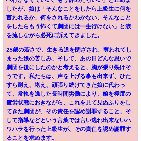
へ行かなくていい、もう辞めたらいい」と止めま
したが、娘は「そんなことをしたら上級生に何を
言われるか、何をされるかわかない、そんなこと
をしたらもう怖くて劇団には一生行けない」と涙
を流しながら必死に訴えてきました。
25歳の若さで、生きる道を閉ざされ、奪われてし
まった娘の苦しみ、そして、あの日どんな思いで
劇団を後にしたのかと考えると、胸が張り裂けそ
うです。私たちは、声を上げる事も出来ず、ひた
すら耐え、堪え、頑張り続けてきた娘に代わっ
て、常軌を逸した長時間労働により、娘を極度の
疲労状態におきながら、これを見て見ぬふりをし
てきた劇団が、その責任を認め謝罪すること、そ
して指導などという言葉では言い逃れ出来ないパ
ワハラを行った上級生が、その責任を認め謝罪す
ることを求めます。