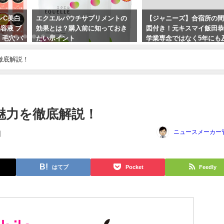
ミンC美白
エクエルパウチサプリメントの
【ジャニーズ】合宿所の
容液 ブ
効果とは？購入前に知っておき
図付き！元キスマイ飯田
 毛穴 パ
たいポイント
学業専念ではなく5年にも
被害で脱退告白。ジャニ
2024年3月22日
務所の隠蔽を暴露！
力を徹底解説！
2023年9月29日
Maxの魅力を徹底解説！
ニュースメーカー
日
はてブ
Pocket
Feedly