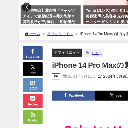
ィピアノ
【黄昏舞台】北条司「キャッツ
Yunth (ユンス) 生ビタ
校 音楽
アイ」で藤原紀香＆剛力彩芽＆
美容液 導入美容液 先行美
 ピアニ
高島礼子が三姉妹に！明治座だ
ースター ビタミンＣ 美白
けに明治時代の劇らしいｗ
ラベンフ
ホーム
アフィリエイト
iPhone 14 Pro Maxの魅
2023年9月30日
2024年3月20日
アフィリエイト
pickup
Facebook
iPhone 14 Pro 
post
2024年3月11日
2024年3月9
PR
はてブ
Facebook
post
Pocket
Feedly