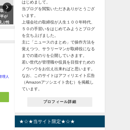
はじめまして。
当ブログを閲覧いただきありがとうござ
間取り
【楽天レビューが凄い！】美陽
【お得な情報】半額クーポ
います。
恭平が
堂ミネラルウォーターの効果と
特大むきえび2kgを送料無
上場会社の取締役が人生１００年時代、
及ぶ性
は？もちろん送料無料！
に入れよう！ふるさと納税
ーズ事
天ランキング！
５０の手習いをはじめてみようとブログ
2024年2月14日
を立ち上げました。
2024年4月9日
主に「ニュースのまとめ」で操作方法を
覚えつつ、サラリーマンが取締役になる
までの道のりを公開していきます。
若い世代が管理職や役員を目指すための
ノウハウをお伝え出来ればと思います。
なお、このサイトはアフィリエイト広告
管理人
（Amazonアソシエイト含む）を掲載し
ています。
プロフィール詳細
★☆★当サイト限定★☆★