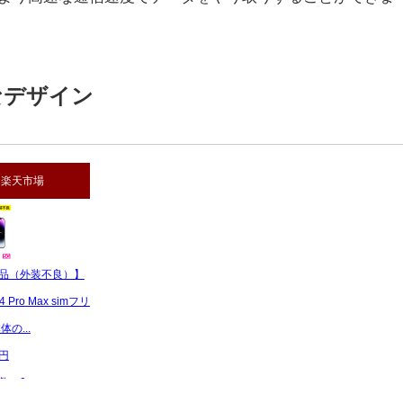
なデザイン
楽天市場
品（外装不良）】
14 Pro Max simフリ
体の...
 円
数：0