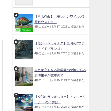
【MHWilds】【モンハンワイルズ】
歴戦ウズトゥ...
4件のビュー
|
8月 17, 2025 に投稿された
【モンハンワイルズ】第3弾アプデ
で「ドドブランゴ」...
4件のビュー
|
9月 19, 2025 に投稿された
東京都立あきる野学園の教諭である
野澤銀平が電車内で...
4件のビュー
|
2月 15, 2024 に投稿された
【令和のラジオスター】アンジェリ
ーナ1/3の「夢は...
3件のビュー
|
3月 11, 2025 に投稿された