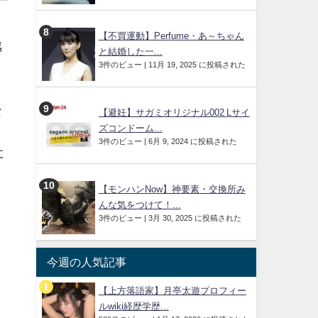
【不買運動】Perfume・あ～ちゃん
感
と結婚した一...
3件のビュー
|
11月 19, 2025 に投稿された
な
【避妊】サガミオリジナル002 Lサイ
ズコンドーム...
3件のビュー
|
6月 9, 2024 に投稿された
に
【モンハンNow】神要素・交換所み
んな気をつけて！...
3件のビュー
|
3月 30, 2025 に投稿された
今週の人気記事
【上方落語家】月亭太遊プロフィー
ルwiki経歴学歴...