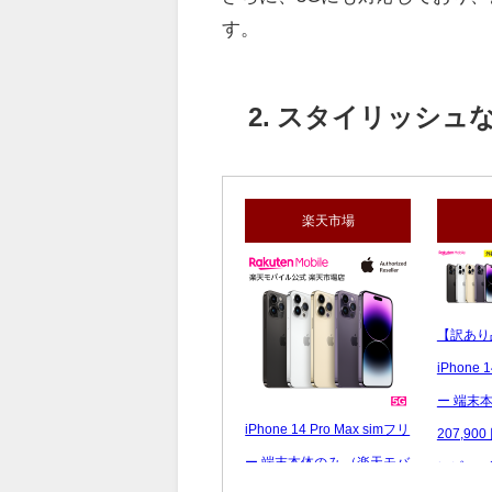
す。
2. スタイリッシュ
楽天市場
【訳あり
iPhone 
ー 端末本
iPhone 14 Pro Max simフリ
207,900
ー 端末本体のみ （楽天モバ
レビュー