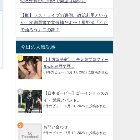
怨念が舞台に憑依で楽屋は騒然に
【嵐】ラストライブの裏側。政治利用という
か、次期選書で立候補だよ〜！星野源『うち
で踊ろう』二の舞？
今日の人気記事
【上方落語家】月亭太遊プロフィー
ルwiki経歴学歴...
81件のビュー
|
1月 17, 2026 に投稿された
【日本ダービー】ゴーイントゥスカ
イ・ 武豊とパント...
8件のビュー
|
5月 31, 2026 に投稿された
お問い合わせ
5件のビュー
|
7月 12, 2023 に投稿された