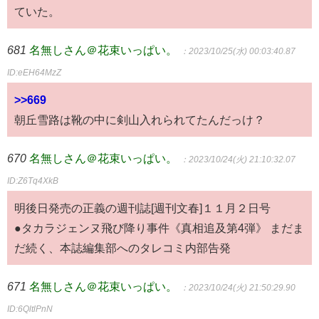
ていた。
681
名無しさん＠花束いっぱい。
：2023/10/25(水) 00:03:40.87
ID:eEH64MzZ
>>669
朝丘雪路は靴の中に剣山入れられてたんだっけ？
670
名無しさん＠花束いっぱい。
：2023/10/24(火) 21:10:32.07
ID:Z6Tq4XkB
明後日発売の正義の週刊誌[週刊文春]１１月２日号
●タカラジェンヌ飛び降り事件《真相追及第4弾》 まだま
だ続く、本誌編集部へのタレコミ内部告発
671
名無しさん＠花束いっぱい。
：2023/10/24(火) 21:50:29.90
ID:6QltlPnN