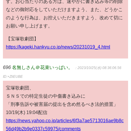
す。お心当たりのある方は、速やかに書き込み等の削除
などの御対応をしていただけますよう、また、どうかこ
のような行為は、お控えいただきますよう、改めて切に
お願い申し上げます。
【宝塚歌劇団】
https://kageki.hankyu.co.jp/news/20231019_4.html
696
名無しさん＠花束いっぱい。
：2023/10/25(水) 08:36:06.56
ID:+ZliEUBE
宝塚歌劇団、
ＳＮＳでの特定生徒の中傷書き込みに
「刑事告訴や被害届の提出を含め然るべき法的措置」
10/19(木) 19:04配信
https://news.yahoo.co.jp/articles/6f3a7ae5713016ae9b8c
56d49b2b9e0337c59975/comments