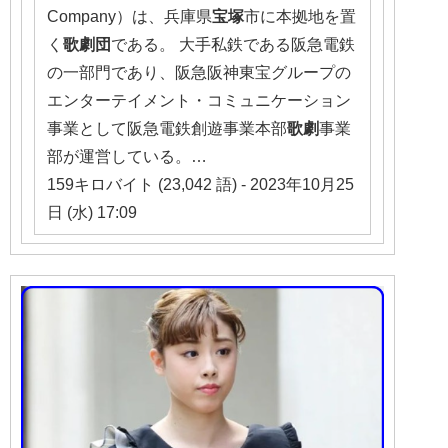
Company）は、兵庫県
宝塚
市に本拠地を置
く
歌劇団
である。 大手私鉄である阪急電鉄
の一部門であり、阪急阪神東宝グループの
エンターテイメント・コミュニケーション
事業として阪急電鉄創遊事業本部
歌劇
事業
部が運営している。…
159キロバイト (23,042 語) - 2023年10月25
日 (水) 17:09