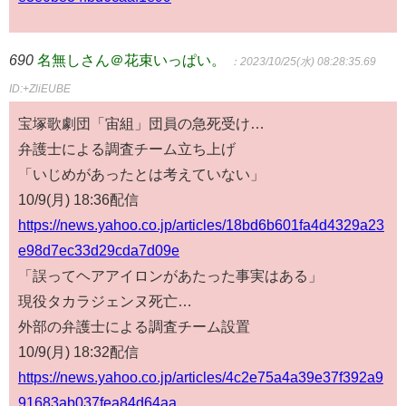
690
名無しさん＠花束いっぱい。
：2023/10/25(水) 08:28:35.69
ID:+ZliEUBE
宝塚歌劇団「宙組」団員の急死受け…
弁護士による調査チーム立ち上げ
「いじめがあったとは考えていない」
10/9(月) 18:36配信
https://news.yahoo.co.jp/articles/18bd6b601fa4d4329a23
e98d7ec33d29cda7d09e
「誤ってヘアアイロンがあたった事実はある」
現役タカラジェンヌ死亡…
外部の弁護士による調査チーム設置
10/9(月) 18:32配信
https://news.yahoo.co.jp/articles/4c2e75a4a39e37f392a9
91683ab037fea84d64aa