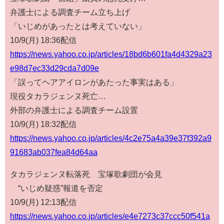
弁護士による調査チーム立ち上げ
「いじめがあったとは考えていない」
10/9(月) 18:36配信
https://news.yahoo.co.jp/articles/18bd6b601fa4d4329a23
e98d7ec33d29cda7d09e
「誤ってヘアアイロンがあたった事実はある」
現役タカラジェンヌ死亡…
外部の弁護士による調査チーム設置
10/9(月) 18:32配信
https://news.yahoo.co.jp/articles/4c2e75a4a39e37f392a9
91683ab037fea84d64aa
タカラジェンヌ転落死 宝塚歌劇団が会見
“いじめ疑惑”報道を否定
10/9(月) 12:13配信
https://news.yahoo.co.jp/articles/e4e7273c37ccc50f541a