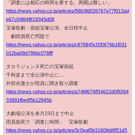
「調査には相応の時間を要する。再開は難しい」
https://news.yahoo.co.jp/articles/56b3fd026767e77f013ad
e67c04f84f819345d08
宝塚歌劇・宙組宝塚公演、全日程中止
劇団員死亡問題で
https://news.yahoo.co.jp/articles/c878845cf1f0676b1f031
012ba09d789dc078fff
タカラジェンヌ死亡の宝塚宙組、
千秋楽まで全公演中止に…
外部弁護士が団員に聞き取り調査
https://news.yahoo.co.jp/articles/a746f676ff34622d0f9264
33891f6e4f5b12845b
大劇場公演を来月23日まで中止
団員急死で「調査に時間」 宝塚歌劇
https://news.yahoo.co.jp/articles/3c0eaf0b3160fdd8f51d5