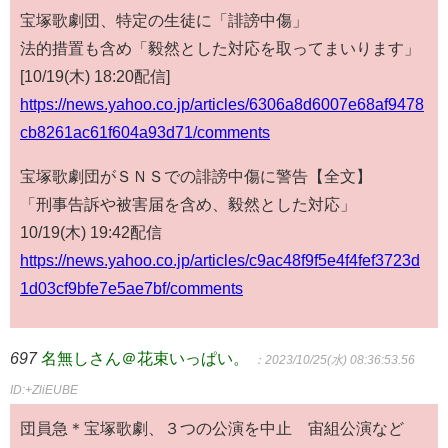
宝塚歌劇団、特定の生徒に「誹謗中傷」
法的措置も含め「毅然とした対応を取ってまいります」
[10/19(木) 18:20配信]
https://news.yahoo.co.jp/articles/6306a8d6007e68af9478
cb8261ac61f604a93d71/comments
宝塚歌劇団がＳＮＳでの誹謗中傷に警告【全文】
「刑事告訴や被害届を含め、毅然とした対応」
10/19(木) 19:42配信
https://news.yahoo.co.jp/articles/c9ac48f9f5e4f4fef3723d
1d03cf9bfe7e5ae7bf/comments
697
名無しさん＠花束いっぱい。
：2023/10/25(水) 08:36:53.56
ID:+ZliEUBE
団員急＊宝塚歌劇、３つの公演を中止 宙組公演など