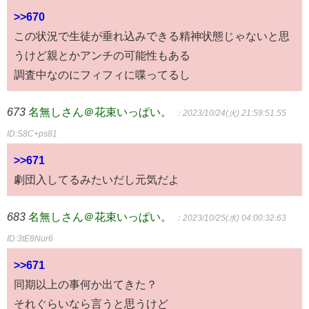
>>670
この状況で生徒が垂れ込みできる精神状態じゃないと思
うけど親とかアンチの可能性もある
調査中なのにフィフィに喋ってるし
673
名無しさん＠花束いっぱい。
：2023/10/24(火) 21:59:51.55
ID:S8C+ps81
>>671
劇団入してるみたいだし元気だよ
683
名無しさん＠花束いっぱい。
：2023/10/25(水) 04:00:32.63
ID:3tE8Nur6
>>671
同期以上の事何か出てきた？
それぐらいなら言うと思うけど