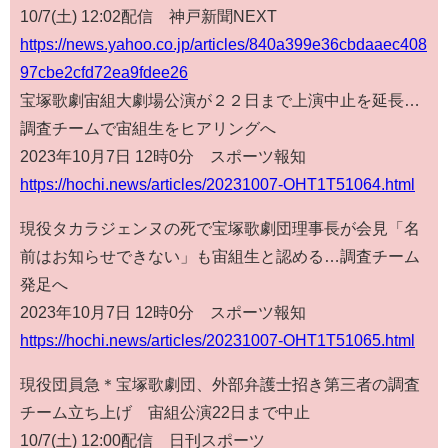
10/7(土) 12:02配信 神戸新聞NEXT
https://news.yahoo.co.jp/articles/840a399e36cbdaaec408
97cbe2cfd72ea9fdee26
宝塚歌劇宙組大劇場公演が２２日まで上演中止を延長…
調査チームで宙組生をヒアリングへ
2023年10月7日 12時0分 スポーツ報知
https://hochi.news/articles/20231007-OHT1T51064.html
現役タカラジェンヌの死で宝塚歌劇団理事長が会見「名
前はお知らせできない」も宙組生と認める…調査チーム
発足へ
2023年10月7日 12時0分 スポーツ報知
https://hochi.news/articles/20231007-OHT1T51065.html
現役団員急＊宝塚歌劇団、外部弁護士招き第三者の調査
チーム立ち上げ 宙組公演22日まで中止
10/7(土) 12:00配信 日刊スポーツ