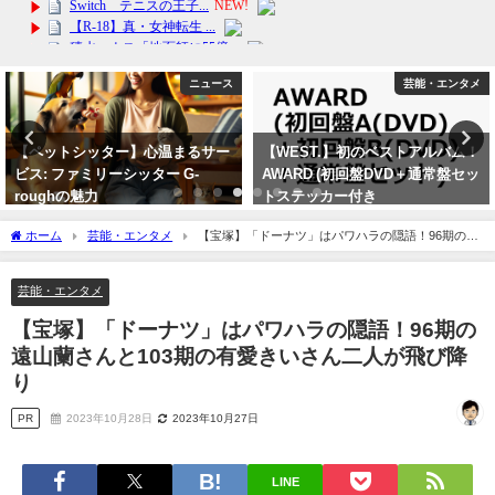
芸能・エンタメ
芸能・エンタメ
【WEST.】初のベストアルバム！
【宝塚歌劇】宙組の有愛きい（井
AWARD (初回盤DVD＋通常盤セッ
上奈美）と双子の妹で雪組の一禾
トステッカー付き
あお（井上茉美）さんの実家「京
つけもの処近為」も急遽臨時休業
2024年2月4日
ホーム
芸能・エンタメ
【宝塚】「ドーナツ」はパワハラの隠語！96期の遠
で、天彩峰里（芥田樹里）は関係
山蘭さんと103期の有愛きいさん二人が飛び降り
ないです
芸能・エンタメ
2023年10月1日
【宝塚】「ドーナツ」はパワハラの隠語！96期の
遠山蘭さんと103期の有愛きいさん二人が飛び降
り
PR
2023年10月28日
2023年10月27日
LINE