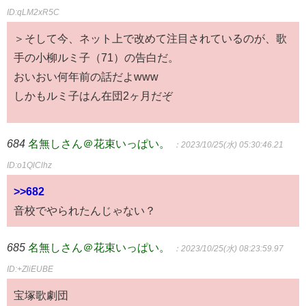
ID:qLM2xR5C
＞そして今、ネット上で改めて注目されているのが、歌
手の小柳ルミ子（71）の告白だ。
おいおい何年前の話だよwww
しかもルミ子はん在団2ヶ月だぞ
684
名無しさん＠花束いっぱい。
：2023/10/25(水) 05:30:46.21
ID:o1QlClhz
>>682
音校でやられたんじゃない？
685
名無しさん＠花束いっぱい。
：2023/10/25(水) 08:23:59.97
ID:+ZliEUBE
宝塚歌劇団