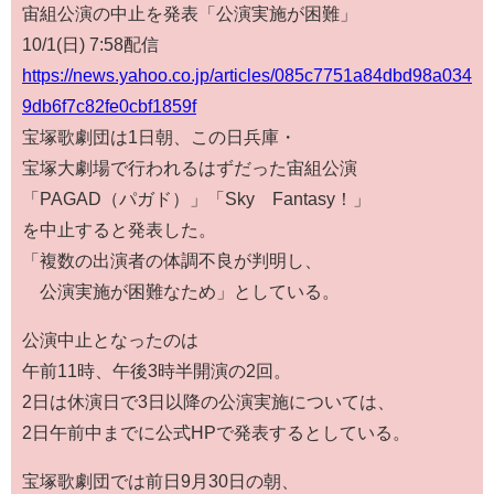
宙組公演の中止を発表「公演実施が困難」
10/1(日) 7:58配信
https://news.yahoo.co.jp/articles/085c7751a84dbd98a034
9db6f7c82fe0cbf1859f
宝塚歌劇団は1日朝、この日兵庫・
宝塚大劇場で行われるはずだった宙組公演
「PAGAD（パガド）」「Sky Fantasy！」
を中止すると発表した。
「複数の出演者の体調不良が判明し、
公演実施が困難なため」としている。
公演中止となったのは
午前11時、午後3時半開演の2回。
2日は休演日で3日以降の公演実施については、
2日午前中までに公式HPで発表するとしている。
宝塚歌劇団では前日9月30日の朝、