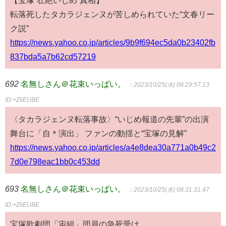
転落死したタカラジェンヌが苦しめられていた“文春リー
ク説”
https://news.yahoo.co.jp/articles/9b9f694ec5da0b23402fb
837bda5a7b62cd57219
692
名無しさん＠花束いっぱい。
：2023/10/25(水) 08:29:57.13
ID:+ZliEUBE
〈タカラジェンヌ転落事故〉“いじめ報道の先輩”の出演
舞台に「自＊演出」 ファンの動揺と“宝塚の見解”
https://news.yahoo.co.jp/articles/a4e8dea30a771a0b49c2
7d0e798eac1bb0c453dd
693
名無しさん＠花束いっぱい。
：2023/10/25(水) 08:31:31.47
ID:+ZliEUBE
宝塚歌劇団「宙組」団員の急死受け…