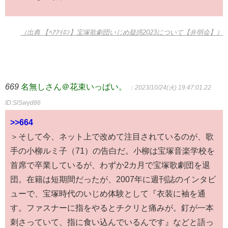
（出典 【ﾍｱｱｲﾛﾝ】宝塚歌劇団いじめ疑惑2023について【弁明会】）
669
名無しさん＠花束いっぱい。
：2023/10/24(火) 19:47:01.22
ID:SlSwyd86
>>664
＞そして今、ネット上で改めて注目されているのが、歌
手の小柳ルミ子（71）の告白だ。小柳は宝塚音楽学校を
首席で卒業しているが、わずか2カ月で宝塚歌劇団を退
団。在籍は短期間だったが、2007年に週刊誌のインタビ
ューで、宝塚時代のいじめ体験として『衣装に袖を通
す。ファスナーに指をやるとチクリと痛みが。釘が一本
刺さっていて、指に食い込んでいるんです』などと語っ