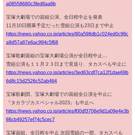
a08558680c3fed8aa8b
宝塚大劇場での宙組公演、全日程中止を発表
11月10日開幕予定だった雪組公演も23日まで中止
https://news.yahoo.co.jp/articles/90a598db1c024ed0c98c
a9d57a87e6ac994c5f68
宝塚歌劇宙組の宝塚大劇場公演が全日程中止…
雪組公演も１１月２３日まで見送り、タカスペも中止に
https://news.yahoo.co.jp/articles/3ed63cdf7ca12f1dae69b
6d8c15d2526c52ab464
宝塚歌劇団、宝塚大劇場での宙組全公演を中止に
『タカラヅカスペシャル2023』も中止へ
https://news.yahoo.co.jp/articles/f00df3706e9d1a09e4e3b
86cb49257ef74c5cec7
宝塚宙組、全日程を中止 次回雪組の一部、タカスペも