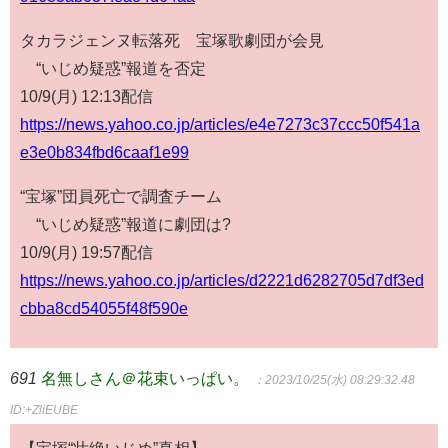
タカラジェンヌ転落死 宝塚歌劇団が会見
“いじめ疑惑”報道を否定
10/9(月) 12:13配信
https://news.yahoo.co.jp/articles/e4e7273c37ccc50f541a
e3e0b834fbd6caaf1e99
“宝塚”団員死亡で調査チーム
“いじめ疑惑”報道に劇団は?
10/9(月) 19:57配信
https://news.yahoo.co.jp/articles/d2221d6282705d7df3ed
cbba8cd54055f48f590e
691
名無しさん＠花束いっぱい。
：2023/10/25(水) 08:29:32.48
ID:+ZliEUBE
【宝塚“壮絶いじめ”真相】