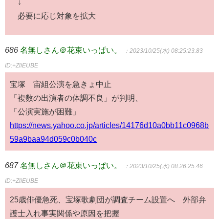
↓
必要に応じ対象を拡大
686
名無しさん＠花束いっぱい。
：2023/10/25(水) 08:25:23.83
ID:+ZliEUBE
宝塚 宙組公演を急きょ中止
「複数の出演者の体調不良」が判明、
「公演実施が困難」
https://news.yahoo.co.jp/articles/14176d10a0bb11c0968b
59a9baa94d059c0b040c
687
名無しさん＠花束いっぱい。
：2023/10/25(水) 08:26:25.46
ID:+ZliEUBE
25歳俳優急死、宝塚歌劇団が調査チーム設置へ 外部弁
護士入れ事実関係や原因を把握