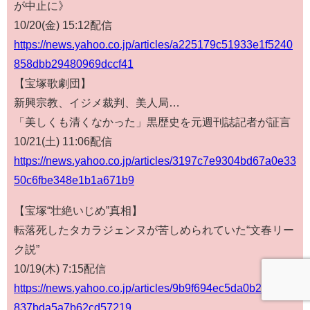
が中止に》
10/20(金) 15:12配信
https://news.yahoo.co.jp/articles/a225179c51933e1f5240
858dbb29480969dccf41
【宝塚歌劇団】
新興宗教、イジメ裁判、美人局…
「美しくも清くなかった」黒歴史を元週刊誌記者が証言
10/21(土) 11:06配信
https://news.yahoo.co.jp/articles/3197c7e9304bd67a0e33
50c6fbe348e1b1a671b9
【宝塚“壮絶いじめ”真相】
転落死したタカラジェンヌが苦しめられていた“文春リー
ク説”
10/19(木) 7:15配信
https://news.yahoo.co.jp/articles/9b9f694ec5da0b23402fb
837bda5a7b62cd57219