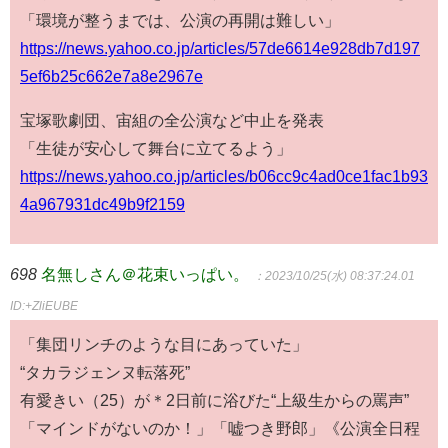
「環境が整うまでは、公演の再開は難しい」
https://news.yahoo.co.jp/articles/57de6614e928db7d197
5ef6b25c662e7a8e2967e
宝塚歌劇団、宙組の全公演など中止を発表
「生徒が安心して舞台に立てるよう」
https://news.yahoo.co.jp/articles/b06cc9c4ad0ce1fac1b93
4a967931dc49b9f2159
698
名無しさん＠花束いっぱい。
：2023/10/25(水) 08:37:24.01
ID:+ZliEUBE
「集団リンチのような目にあっていた」
“タカラジェンヌ転落死”
有愛きい（25）が＊2日前に浴びた“上級生からの罵声”
「マインドがないのか！」「嘘つき野郎」《公演全日程