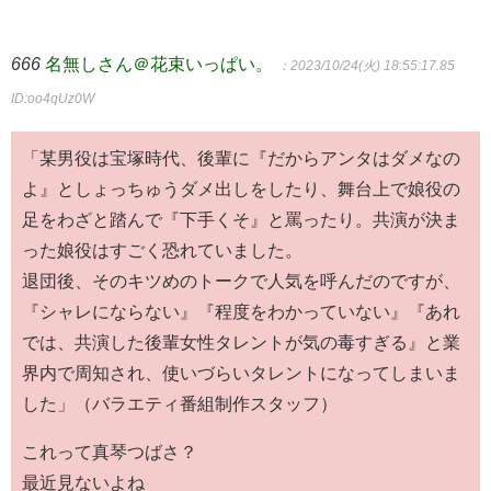
666
名無しさん＠花束いっぱい。
：2023/10/24(火) 18:55:17.85
ID:oo4qUz0W
「某男役は宝塚時代、後輩に『だからアンタはダメなの
よ』としょっちゅうダメ出しをしたり、舞台上で娘役の
足をわざと踏んで『下手くそ』と罵ったり。共演が決ま
った娘役はすごく恐れていました。
退団後、そのキツめのトークで人気を呼んだのですが、
『シャレにならない』『程度をわかっていない』『あれ
では、共演した後輩女性タレントが気の毒すぎる』と業
界内で周知され、使いづらいタレントになってしまいま
した」（バラエティ番組制作スタッフ）
これって真琴つばさ？
最近見ないよね