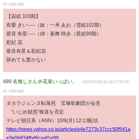
ID:+ZliEUBE
【宙組 103期】
有愛 きい-----（妹：一禾 あお（雪組102期）
亜音 有星-----（姉：蒼舞 咲歩（星組99期）
彩妃 花
亜音有星＆彩妃花
辞めても驚かない
689
名無しさん＠花束いっぱい。
：2023/10/25(水) 08:27:57.26
ID:+ZliEUBE
タカラジェンヌ転落死 宝塚歌劇団が会見
“いじめ疑惑”報道を否定
テレビ朝日系（ANN）10/9(月) 12:13配信
https://news.yahoo.co.jp/articles/e4e7273c37ccc50f541a
e3e0b834fbd6caaf1e99