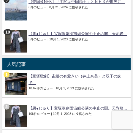
【売国奴NHK】「尖閣は中国領土」とＮＨＫが世界に...
6件のビュー
|
8月 21, 2024 に投稿された
【悪●じゅり】宝塚歌劇団宙組公演の中止の闇。天彩峰...
5件のビュー
|
10月 1, 2023 に投稿された
人気記事
【宝塚歌劇】宙組の有愛きい（井上奈美）と双子の妹
で...
18.6k件のビュー
|
10月 1, 2023 に投稿された
【悪●じゅり】宝塚歌劇団宙組公演の中止の闇。天彩峰...
10k件のビュー
|
10月 1, 2023 に投稿された