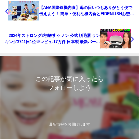
【ANA国際線機内食】母の日いつもありがとう便で
伝えよう！ 簡単・便利な機内食とFIDENLISHお惣菜
のセット
2024年ストロング2初解禁 ケノン 公式 脱毛器 ラン
キング3741日1位※レビュ-17万件 日本製 最新バージ
ョン 美顔器 家庭用 ムダ毛 ヒゲ ボディ
この記事が気に入ったら
フォローしよう
最新情報をお届けします