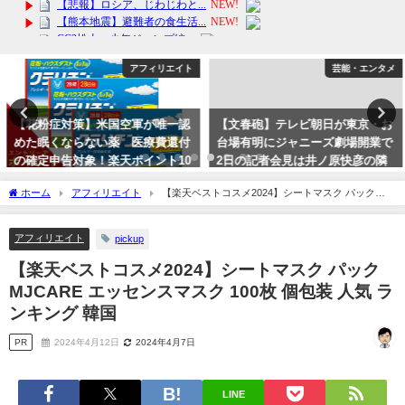
アフィリエイト
芸能・エンタメ
【花粉症対策】米国空軍が唯一認
【文春砲】テレビ朝日が東京・お
めた眠くならない薬 医療費還付
台場有明にジャニーズ劇場開業で
の確定申告対象！楽天ポイント10
2日の記者会見は井ノ原快彦の隣
倍！【第(2)類医薬品】クラリチン
にテレ朝が着席か？帝国劇場出禁
ホーム
アフィリエイト
【楽天ベストコスメ2024】シートマスク パック
EX 28錠 セルフメディケーショ
で開き直りか？
MJCARE エッセンスマスク 100枚 個包装 人気 ランキング 韓国
ン対象
2023年9月29日
アフィリエイト
pickup
2024年3月13日
【楽天ベストコスメ2024】シートマスク パック
MJCARE エッセンスマスク 100枚 個包装 人気 ラ
ンキング 韓国
PR
2024年4月12日
2024年4月7日
LINE