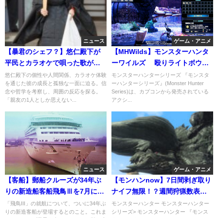
ニュース
ゲーム・アニメ
【暴君のシェフ？】悠仁殿下が
【MHWilds】モンスターハンタ
平民とカラオケで唄った歌がや
ーワイルズ 殴りライトボウガ
ばいｗ山手線ゲームでチュ～だ
ンという神武器を覚えているかw
悠仁殿下の個性や人間関係、カラオケ体験
モンスターハンターシリーズ 『モンスタ
を通じた彼の成長と孤独な一面に迫る。信
ーハンターシリーズ』(Monster Hunter
と！！？
念や哲学を考察し、周囲の反応を探る。
Series)は、カプコンから発売されている
「親友の1人としか思えない...
アクシ...
ニュース
ゲーム・アニメ
【客船】郵船クルーズが34年ぶ
【モンハンnow】7日間剥ぎ取り
りの新造船客船飛鳥Ⅲを7月に就
ナイフ無限！？週間狩猟数表示
航しディズニークルーズに対
やスタートダッシュパス販売な
「飛鳥III」の就航について、ついに34年ぶ
モンスターハンター モンスターハンター
りの新造客船が登場するとのこと。これま
シリーズ> モンスターハンター 『モンス
抗。
ど4月