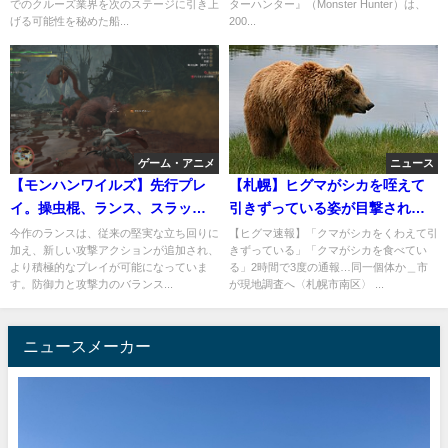
でのクルーズ業界を次のステージに引き上
ターハンター』（Monster Hunter）は、
げる可能性を秘めた船...
200...
ゲーム・アニメ
ニュース
【モンハンワイルズ】先行プレ
【札幌】ヒグマがシカを咥えて
イ。操虫棍、ランス、スラッシ
引きずっている姿が目撃され
ュアックス、片手剣はどう変わ
る。更に鹿を食べている姿も。
今作のランスは、従来の堅実な立ち回りに
【ヒグマ速報】「クマがシカをくわえて引
加え、新しい攻撃アクションが追加され、
きずっている」「クマがシカを食べてい
った？ 第1回OBTからの変更点
より積極的なプレイが可能になっていま
る」2時間で3度の通報…同一個体か＿市
に注目してみた
す。防御力と攻撃力のバランス...
が現地調査へ〈札幌市南区〉 ...
ニュースメーカー