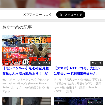
Xでフォローしよう
おすすめの記事
ゲーム・アニメ
ニュース
【モンハンNow】初心者必見超
【スマホ】NTTドコモ、支払い
簡単なぶっ壊れ戦法あり!!「ガチ
は楽天カード利用出来ません！
強武器チャージアックス」の使
auとソフトバンクは楽天カード
モンスターハンターシリーズ 『モンスタ
ドコモ、「楽天カードでの支払い不可」は
ーハンターシリーズ』(Monster Hunter
半年前から（ただし店舗ならOK） 楽天
い方
OKです。利用出来ない理由がひ
Series)は、カプコンから発売されている
カード側の主張は？ （出典：ITmedia
どい
アクシ...
NEWS） （出典 ...