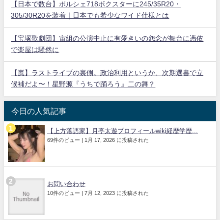
【日本で数台】ポルシェ718ボクスターに245/35R20・
305/30R20を装着｜日本でも希少なワイド仕様とは
【宝塚歌劇団】宙組の公演中止に有愛きいの怨念が舞台に憑依
で楽屋は騒然に
【嵐】ラストライブの裏側。政治利用というか、次期選書で立
候補だよ〜！星野源『うちで踊ろう』二の舞？
今日の人気記事
【上方落語家】月亭太遊プロフィールwiki経歴学歴...
69件のビュー
|
1月 17, 2026 に投稿された
お問い合わせ
10件のビュー
|
7月 12, 2023 に投稿された