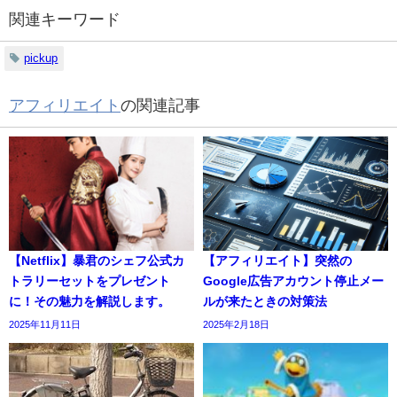
関連キーワード
pickup
アフィリエイト
の関連記事
【Netflix】暴君のシェフ公式カ
【アフィリエイト】突然の
トラリーセットをプレゼント
Google広告アカウント停止メー
に！その魅力を解説します。
ルが来たときの対策法
2025年11月11日
2025年2月18日