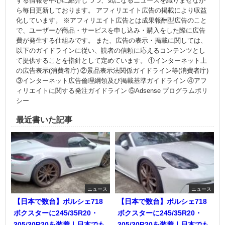
する情報を中心に紹介しつつ、気になるニュースを織りまぜなが
ら毎日更新しております。 アフィリエイト広告の掲載により収益
化しています。 ※アフィリエイト広告とは成果報酬型広告のこと
で、ユーザーが商品・サービスを申し込み・購入をした際に広告
費が発生する仕組みです。 また、広告の表示・掲載に関しては、
以下のガイドラインに従い、読者の信頼に応えるコンテンツとし
て提供することを指針として定めています。 ①インターネット上
の広告表示(消費者庁) ②景品表示法関係ガイドライン等(消費者庁)
③インターネット広告倫理綱領及び掲載基準ガイドライン ④アフ
ィリエイトに関する発注ガイドライン ⑤Adsense プログラムポリ
シー
最近書いた記事
ニュース
ニュース
【日本で数台】ポルシェ718
【日本で数台】ポルシェ718
ボクスターに245/35R20・
ボクスターに245/35R20・
305/30R20を装着｜日本でも
305/30R20を装着｜日本でも