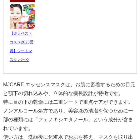
【楽天ベスト
コスメ2023受
賞】シートマ
スク パック
MJCARE エッ
セ...
MJCARE エッセンスマスクは、お肌に密着するための目元
3,200 円
と顎下の切れ込みや、立体的な横長設計が特徴です。
レビュー数：
特に目の下の乾燥には二重シートで重点ケアができます。
4.71
ノンアルコール処方であり、美容液の清潔を保つために一
部の種類には「フェノキシエタノール」という成分が含ま
れています。
使い方は、洗顔後に化粧水でお肌を整え、マスクを取り出