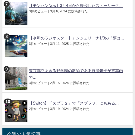
【モンハンNow】3月4日から緩和したストーリーク...
3件のビュー
|
3月 6, 2024 に投稿された
【令和のラジオスター】アンジェリーナ1/3の「夢は...
3件のビュー
|
3月 11, 2025 に投稿された
東京都立あきる野学園の教諭である野澤銀平が電車内
で...
3件のビュー
|
2月 15, 2024 に投稿された
【Switch】「スプラ２」で「スプラ３」にもある...
2件のビュー
|
3月 19, 2024 に投稿された
今週の人気記事