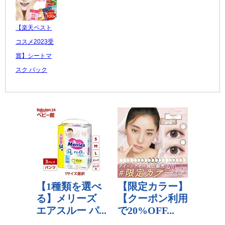
【楽天ベスト
コスメ2023受
賞】シートマ
スク パック
MJCARE エッ
セ...
3,200 円
レビュー数：
4.71