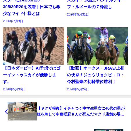
305/30R20を装着｜日本でも希
フ・ルメールの７枠流し
少なワイド仕様とは
2026年5月31日
2026年7月3日
【日本ダービー】AI予想ではゴ
【動画】オークス・JRA史上初
ーイントゥスカイが優勝しま
の快挙！ジュウリョクピエロ・
す。
今村聖奈の初騎乗位勝利！
2026年5月30日
2026年5月24日
【ヤクザ報復】イチャつく中学生男女に40代の男が
腹を刺して中島咲彩さんが死んだマクド店舗の場所
は?