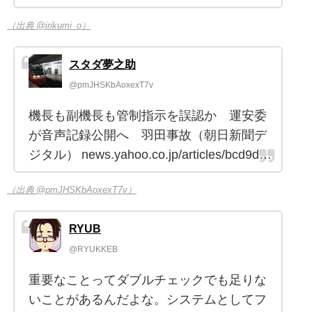
（出典 @irikumi_o）
スタダ夢之助
@pmJHSKbAoxexT7v
機長も副機長も管制指示を誤認か 運安委
が音声記録公開へ 羽田事故（朝日新聞デ
ジタル） news.yahoo.co.jp/articles/bcd9d…
（出典 @pmJHSKbAoxexT7v）
RYUB
@RYUKKEB
重要なことってダブルチェックでも足りな
いことがあるんだよな。システムとしてフ