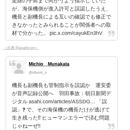
走路の手前まで向かうよう指示していた
が、海保機側が進入許可と誤認したうえ、
機長と副機長による互いの確認でも修正で
きなかったとみられることが関係者への取
材で分かった。 pic.x.com/cayukEn3hV
（出典 @asahicom）
Michio Munakata
@irikumi_o
機長も副機長も管制指示を誤認か 運安委
が音声記録公開へ 羽田事故：朝日新聞デ
ジタル asahi.com/articles/ASSDG… 「誤
認」❓ で、その海保機の機長だけが逃げて
生き残った⁉ ヒューマンエラーで済む問題
じゃねーぜ‼