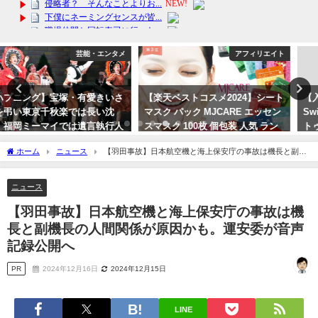
アフィリエイト
アフィリエイト
【楽天ベストコスメ2024】シート
【入学祝い！】Nintendo
マスク パック MJCARE エッセン
Switch（有機ELモデル） スプラ
スマスク 100枚 個包装 人気 ラン
トゥーン3エディション 子供・
キング 韓国
孫 オススメ！
ホーム
ニュース
【羽田事故】日本航空機と海上保安庁の事故は機長と副機
2024年4月12日
2024年3月14日
長の人間関係が原因かも。運安委が音声記録公開へ
ニュース
【羽田事故】日本航空機と海上保安庁の事故は機
長と副機長の人間関係が原因かも。運安委が音声
記録公開へ
PR
2024年12月16日
2024年12月15日
LINE