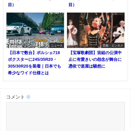
目）
目）
ニュース
芸能・エンタメ
【日本で数台】ポルシェ718
【宝塚歌劇団】宙組の公演中
ボクスターに245/35R20・
止に有愛きいの怨念が舞台に
305/30R20を装着｜日本でも
憑依で楽屋は騒然に
希少なワイド仕様とは
コメント
※