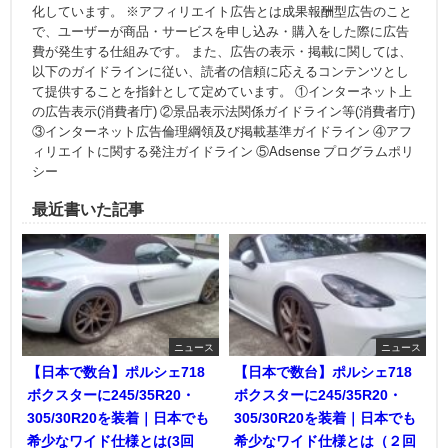
化しています。 ※アフィリエイト広告とは成果報酬型広告のこと
で、ユーザーが商品・サービスを申し込み・購入をした際に広告
費が発生する仕組みです。 また、広告の表示・掲載に関しては、
以下のガイドラインに従い、読者の信頼に応えるコンテンツとし
て提供することを指針として定めています。 ①インターネット上
の広告表示(消費者庁) ②景品表示法関係ガイドライン等(消費者庁)
③インターネット広告倫理綱領及び掲載基準ガイドライン ④アフ
ィリエイトに関する発注ガイドライン ⑤Adsense プログラムポリ
シー
最近書いた記事
ニュース
ニュース
【日本で数台】ポルシェ718
【日本で数台】ポルシェ718
ボクスターに245/35R20・
ボクスターに245/35R20・
305/30R20を装着｜日本でも
305/30R20を装着｜日本でも
希少なワイド仕様とは(3回
希少なワイド仕様とは（２回