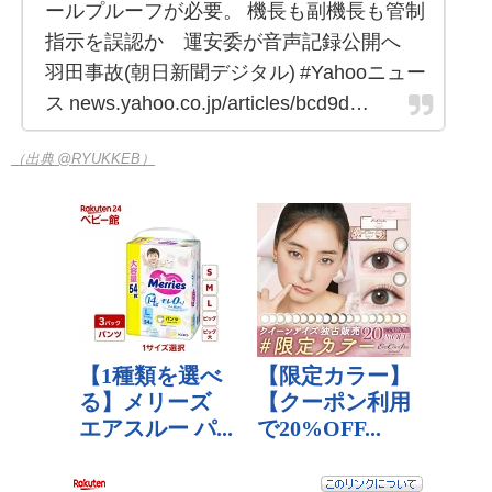
ールプルーフが必要。 機長も副機長も管制
指示を誤認か 運安委が音声記録公開へ
羽田事故(朝日新聞デジタル) #Yahooニュー
ス news.yahoo.co.jp/articles/bcd9d…
（出典 @RYUKKEB）