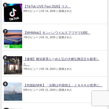
【TikTok LIVE Fest 2026】ラス...
8件のビュー
|
2月 14, 2026 に投稿された
【MHWilds】モンハンワイルズ アプデでUI関...
7件のビュー
|
6月 21, 2025 に投稿された
【逮捕】横浜家系らーめん弘の大橋弘輝店主を殺害し
た...
7件のビュー
|
9月 18, 2023 に投稿された
【売国奴NHK】「尖閣は中国領土」とＮＨＫが世界に...
6件のビュー
|
8月 21, 2024 に投稿された