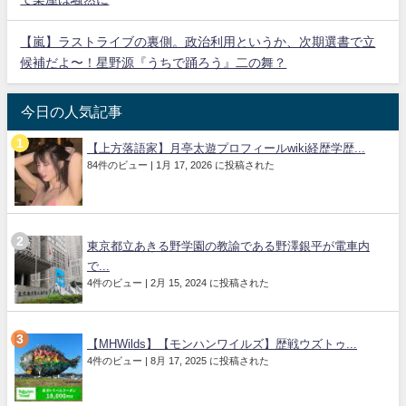
【嵐】ラストライブの裏側。政治利用というか、次期選書で立
候補だよ〜！星野源『うちで踊ろう』二の舞？
今日の人気記事
【上方落語家】月亭太遊プロフィールwiki経歴学歴...
84件のビュー
|
1月 17, 2026 に投稿された
東京都立あきる野学園の教諭である野澤銀平が電車内
で...
4件のビュー
|
2月 15, 2024 に投稿された
【MHWilds】【モンハンワイルズ】歴戦ウズトゥ...
4件のビュー
|
8月 17, 2025 に投稿された