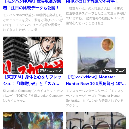
【モンハンNOW】世界収益が急
NHKがコロナ報道で不祥事！
増！注目の比較データも公開！
「暗部ちゃん」の元職員さんは、NHKの
捏造映像をスクープしたことで注目を浴び
モンハンNowの収益が300億円を突破した
ていますね。 彼の告発の動機がNHKへの
とのニュースを見て、驚きと喜びでいっぱ
復讐心だということは驚き...
いです！ モンハンシリーズは長い間愛さ
れてきましたが、この数...
芸能・エンタメ
ゲーム・アニメ
【東京FM】身体と心をリフレッ
【モンハンNow】Monster
シュ！「眠眠打破」と「スカロ
Hunter Now 10-5黑角龍弓 10*雷
ケ道場」の魅力は秘書の浜崎美
狼龍 ジンオウガ
Skyrocket Company (スカイロケット カン
モンスターハンターシリーズ 『モンスタ
パニー) - TOKYO FM Skyrocket Company
ーハンターシリーズ』(Monster Hunter
保に尽きる！
(スカイロケッ...
Series)は、カプコンから発売されている
アクシ...