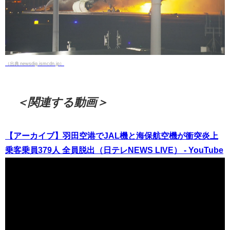
（出典 newsdig.ismcdn.jp）
＜関連する動画＞
【アーカイブ】羽田空港でJAL機と海保航空機が衝突炎上
乗客乗員379人 全員脱出（日テレNEWS LIVE） - YouTube