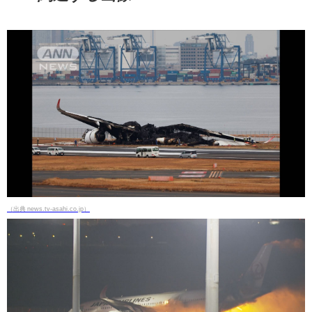
（出典 news.tv-asahi.co.jp）