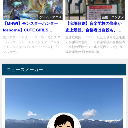
ゲーム・アニメ
芸能・エンタメ
【MHWI】モンスターハンター
【宝塚歌劇】音楽学校の倍率が
Iceborne】CUTE GIRLS
史上最低。合格者は自殺も、そ
STRONG
んなの関係ネー！
モンスターハンター：ワールド モンスタ
宝塚歌劇団 パワハラしたとされる上級生
ーハンターシリーズ > モンスターハンタ
らが謝罪の意向 一方音楽学校の合格発表
ー > モンスターハンター：ワールド 『モ
に笑顔の受験生（出典：関西テレビ） 宝
ンスター...
塚音楽学校 競争倍率 20...
ニュースメーカー