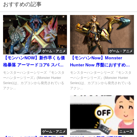
おすすめの記事
ゲーム・アニメ
ゲーム・アニメ
【モンハンNOW】新作早くも価
【モンハンNow】Monster
格暴落 アーマードコア6 スパイ
Hunter Now 序盤におすすめ武
ダーマン2
器＆基礎知識＆必須スキル！
モンスターハンターシリーズ 『モンスタ
モンスターハンターシリーズ 『モンスタ
ーハンターシリーズ』(Monster Hunter
ーハンターシリーズ』(Monster Hunter
Series)は、カプコンから発売されている
Series)は、カプコンから発売されている
アクシ...
アクシ...
ゲーム・アニメ
ニュース