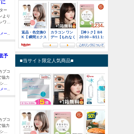
ドに
ター
コンより
ンワー
ニュースメーカー管理人
底予
■当サイト限定人気商品■
、カプコ
で協力
ショ
ニュースメーカー管理人
、カプコ
で協力
ショ