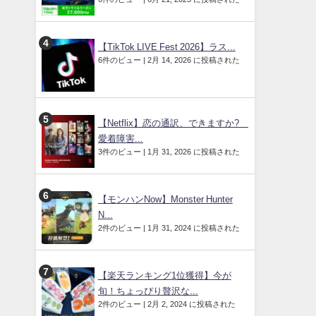
【TikTok LIVE Fest 2026】ラス...
6件のビュー
|
2月 14, 2026 に投稿された
【Netflix】恋の通訳、できますか?
愛着障害...
3件のビュー
|
1月 31, 2026 に投稿された
【モンハンNow】Monster Hunter
N...
2件のビュー
|
1月 31, 2024 に投稿された
【楽天ランキング1位獲得】今が
旬！ちょっぴり贅沢な...
2件のビュー
|
2月 2, 2024 に投稿された