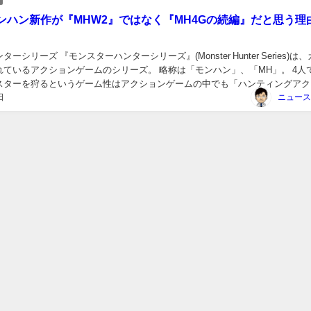
ンハン新作が『MHW2』ではなく『MH4Gの続編』だと思う理
ーシリーズ 『モンスターハンターシリーズ』(Monster Hunter Series)は
れているアクションゲームのシリーズ。 略称は「モンハン」、「MH」。 4人
スターを狩るというゲーム性はアクションゲームの中でも「ハンティングアク
日
」と言われるゲ...