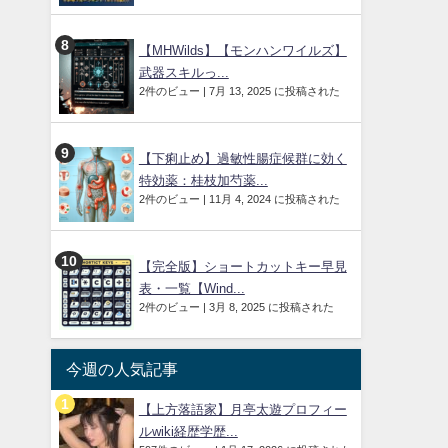
【MHWilds】【モンハンワイルズ】
武器スキルっ...
2件のビュー
|
7月 13, 2025 に投稿された
【下痢止め】過敏性腸症候群に効く
特効薬：桂枝加芍薬...
2件のビュー
|
11月 4, 2024 に投稿された
【完全版】ショートカットキー早見
表・一覧【Wind...
2件のビュー
|
3月 8, 2025 に投稿された
今週の人気記事
【上方落語家】月亭太遊プロフィー
ルwiki経歴学歴...