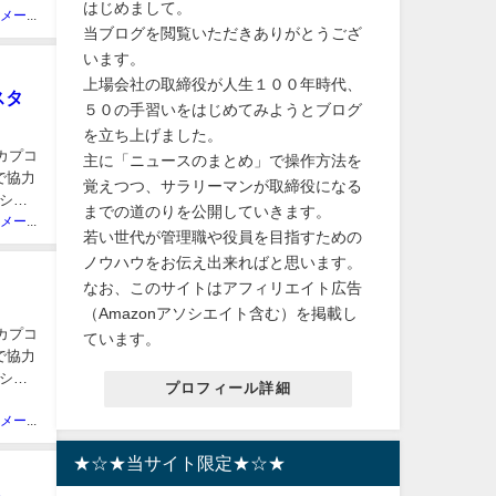
はじめまして。
ニュースメーカー管理人
当ブログを閲覧いただきありがとうござ
います。
上場会社の取締役が人生１００年時代、
スタ
５０の手習いをはじめてみようとブログ
を立ち上げました。
、カプコ
主に「ニュースのまとめ」で操作方法を
で協力
覚えつつ、サラリーマンが取締役になる
ショ
までの道のりを公開していきます。
ニュースメーカー管理人
若い世代が管理職や役員を目指すための
ノウハウをお伝え出来ればと思います。
なお、このサイトはアフィリエイト広告
（Amazonアソシエイト含む）を掲載し
、カプコ
ています。
で協力
ショ
プロフィール詳細
ニュースメーカー管理人
★☆★当サイト限定★☆★