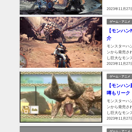
ン」「狩りゲー
2023年11月27
ゲーム・アニメ
【モンハンN
介
モンスターハンタ
ンから発売さ
し巨大なモン
2023年11月27
ン」「狩りゲー
ゲーム・アニメ
【モンハン
噂もリーク
モンスターハンタ
ンから発売さ
し巨大なモン
2023年11月27
ン」「狩りゲー
ゲーム・アニメ