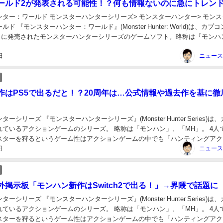
ールド2が発表される可能性！？何も情報ないのに急にトレン
ター：ワールド モンスターハンターシリーズ> モンスターハンター> モンス
ド 『モンスターハンター：ワールド』(Monster Hunter: World)は、カプ
26日に発売されたモンスターハンターシリーズのゲームソフト。略称は『モンハ
日
作はPS5で出るだと！？20周年は…公式情報や過去作を基に徹
ーシリーズ 『モンスターハンターシリーズ』(Monster Hunter Series)は
れているアクションゲームのシリーズ。 略称は「モンハン」、「MH」。 4人
スターを狩るというゲーム性はアクションゲームの中でも「ハンティングアク
日
」と言われるゲ...
外掲示板「モンハン新作はSwitch2で出る！」→界隈で話題に
ーシリーズ 『モンスターハンターシリーズ』(Monster Hunter Series)は
れているアクションゲームのシリーズ。 略称は「モンハン」、「MH」。 4人
スターを狩るというゲーム性はアクションゲームの中でも「ハンティングアク