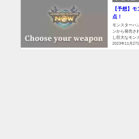
【予想】モ
点！
モンスターハンタ
ンから発売さ
し巨大なモン
2023年11月27
ン」「狩りゲー