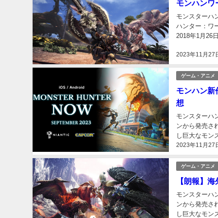
モンハンワ
モンスターハン
ハンター：ワール
2018年1月
ルド』、...
2023年11月27
ゲーム・アニメ
モンハン新
想
モンスターハンタ
ンから発売さ
し巨大なモン
2023年11月27
ン」「狩りゲー
ゲーム・アニメ
【朗報】海
モンスターハンタ
ンから発売さ
し巨大なモン