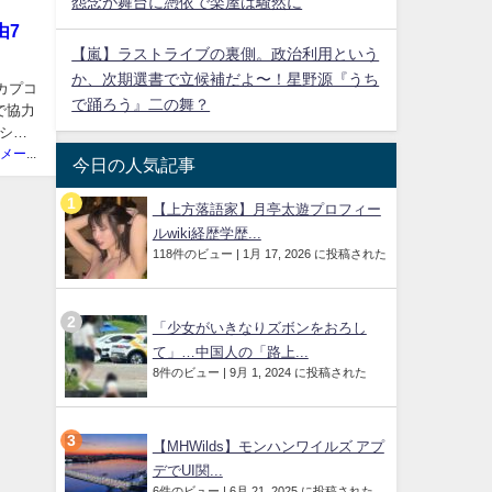
怨念が舞台に憑依で楽屋は騒然に
由7
【嵐】ラストライブの裏側。政治利用という
か、次期選書で立候補だよ〜！星野源『うち
、カプコ
で踊ろう』二の舞？
で協力
ショ
ニュースメーカー管理人
今日の人気記事
【上方落語家】月亭太遊プロフィー
ルwiki経歴学歴...
118件のビュー
|
1月 17, 2026 に投稿された
「少女がいきなりズボンをおろし
て」…中国人の「路上...
8件のビュー
|
9月 1, 2024 に投稿された
【MHWilds】モンハンワイルズ アプ
デでUI関...
6件のビュー
|
6月 21, 2025 に投稿された