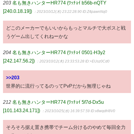
203
名も無きハンターHR774 (ﾜｯﾁｮｲ b56b-nQTY
[240.0.18.19])
：2023/10/12(木) 23:22:28.90
ID:Z4pawnNq0
どこのメーカーでもいいからもっとマルチで大ボスと戦
うゲーム出してくれねーかな
204
名も無きハンターHR774 (ﾜｯﾁｮｲ 0501-H3y2
[242.147.56.2])
：2023/10/12(木) 23:33:53.28
ID:+EUsz0Cd0
>>203
世界的に流行ってるのってPvPだから無理じゃね
212
名も無きハンターHR774 (ﾜｯﾁｮｲ 5f7d-Dx5u
[101.143.24.171])
：2023/10/25(水) 16:39:57.59
ID:v8wqdH8V0
そろそろ据え置き携帯でチーム分けるのやめて毎回全力