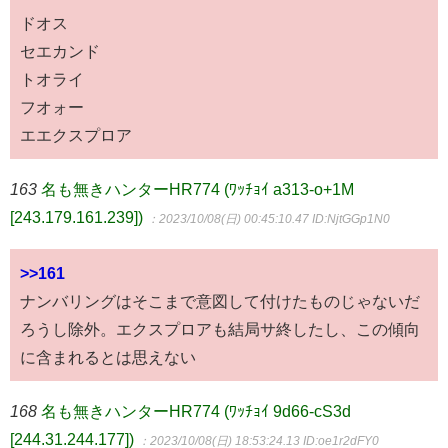
ドオス
セエカンド
トオライ
フオォー
エエクスプロア
163
名も無きハンターHR774 (ﾜｯﾁｮｲ a313-o+1M
[243.179.161.239])
：2023/10/08(日) 00:45:10.47
ID:NjtGGp1N0
>>161
ナンバリングはそこまで意図して付けたものじゃないだ
ろうし除外。エクスプロアも結局サ終したし、この傾向
に含まれるとは思えない
168
名も無きハンターHR774 (ﾜｯﾁｮｲ 9d66-cS3d
[244.31.244.177])
：2023/10/08(日) 18:53:24.13
ID:oe1r2dFY0