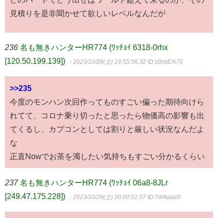
見積りを是非聞かせて欲しいレベルなんだが
236
名も無きハンターHR774 (ﾜｯﾁｮｲ 6318-0rhx
[120.50.199.139])
：2023/10/28(土) 19:55:56.32
ID:s0cqE/n70
>>235
今度のモンハン次回作ってものすごい偏った期待向けら
れてて、コロナ乗り切ったと思ったら物価高の影響も出
てくるし、カプコンとしては割りと厳しい状況なんだよ
な
正直Nowでお茶を濁したい気持ちもすごい分かるくらい
237
名も無きハンターHR774 (ﾜｯﾁｮｲ 06a8-8JLr
[249.47.175.228])
：2023/10/28(土) 20:00:51.57
ID:7d4kjatz0