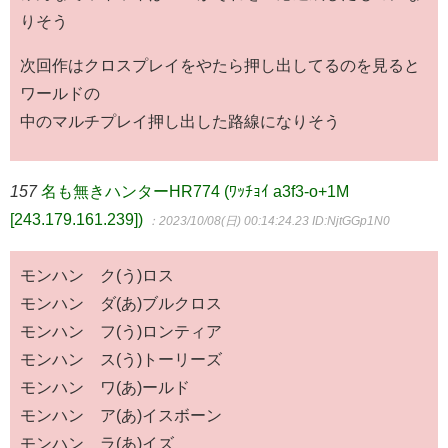
りそう
次回作はクロスプレイをやたら押し出してるのを見ると
ワールドの
中のマルチプレイ押し出した路線になりそう
157
名も無きハンターHR774 (ﾜｯﾁｮｲ a3f3-o+1M
[243.179.161.239])
：2023/10/08(日) 00:14:24.23
ID:NjtGGp1N0
モンハン ク(う)ロス
モンハン ダ(あ)ブルクロス
モンハン フ(う)ロンティア
モンハン ス(う)トーリーズ
モンハン ワ(あ)ールド
モンハン ア(あ)イスボーン
モンハン ラ(あ)イズ