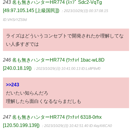
243
名も無きハンターHR774 (ｽｯﾌﾟ Sdc2-VqTg
[49.97.105.145 [上級国民]])
：2023/10/29(日) 00:37:08.15
ID:VHSrYZS9d
ライズはどういうコンセプトで開発されたか理解してな
い人多すぎでは
246
名も無きハンターHR774 (ﾜｯﾁｮｲ 1bac-wL8D
[240.0.18.19])
：2023/10/29(日) 10:41:00.13
ID:LsftP8vf0
>>243
だいたい知らんだろ
理解したら面白くなるならまだしも
247
名も無きハンターHR774 (ﾜｯﾁｮｲ 6318-0rhx
[120.50.199.139])
：2023/10/29(日) 10:42:51.40
ID:4ayXi6CA0