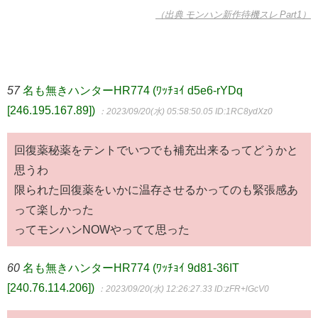
（出典 モンハン新作待機スレ Part1）
57
名も無きハンターHR774 (ﾜｯﾁｮｲ d5e6-rYDq
[246.195.167.89])
：2023/09/20(水) 05:58:50.05
ID:1RC8ydXz0
回復薬秘薬をテントでいつでも補充出来るってどうかと
思うわ
限られた回復薬をいかに温存させるかってのも緊張感あ
って楽しかった
ってモンハンNOWやってて思った
60
名も無きハンターHR774 (ﾜｯﾁｮｲ 9d81-36IT
[240.76.114.206])
：2023/09/20(水) 12:26:27.33
ID:zFR+lGcV0