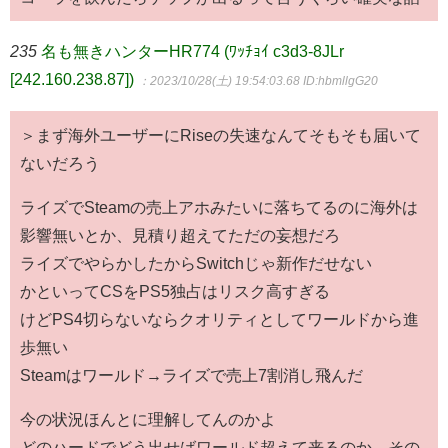
235
名も無きハンターHR774 (ﾜｯﾁｮｲ c3d3-8JLr
[242.160.238.87])
：2023/10/28(土) 19:54:03.68
ID:hbmllgG20
＞まず海外ユーザーにRiseの失速なんてそもそも届いて
ないだろう
ライズでSteamの売上アホみたいに落ちてるのに海外は
影響無いとか、見積り超えてただの妄想だろ
ライズでやらかしたからSwitchじゃ新作だせない
かといってCSをPS5独占はリスク高すぎる
けどPS4切らないならクオリティとしてワールドから進
歩無い
Steamはワールド→ライズで売上7割消し飛んだ
今の状況ほんとに理解してんのかよ
どのハードでどう出せばワールド超えて来るのか、その