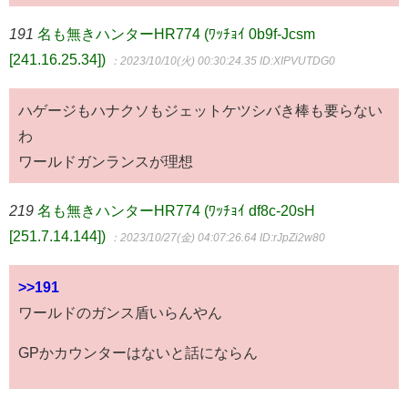
191
名も無きハンターHR774 (ﾜｯﾁｮｲ 0b9f-Jcsm
[241.16.25.34])
：2023/10/10(火) 00:30:24.35
ID:XIPVUTDG0
ハゲージもハナクソもジェットケツシバき棒も要らない
わ
ワールドガンランスが理想
219
名も無きハンターHR774 (ﾜｯﾁｮｲ df8c-20sH
[251.7.14.144])
：2023/10/27(金) 04:07:26.64
ID:rJpZi2w80
>>191
ワールドのガンス盾いらんやん
GPかカウンターはないと話にならん