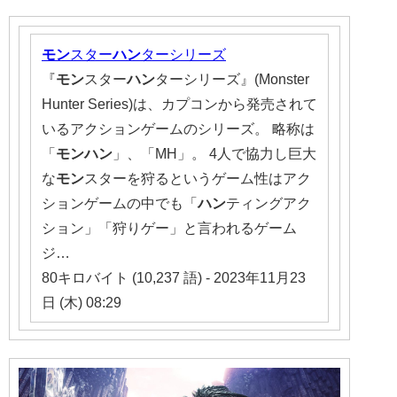
モン
スター
ハン
ターシリーズ
『
モン
スター
ハン
ターシリーズ』(Monster
Hunter Series)は、カプコンから発売されて
いるアクションゲームのシリーズ。 略称は
「
モンハン
」、「MH」。 4人で協力し巨大
な
モン
スターを狩るというゲーム性はアク
ションゲームの中でも「
ハン
ティングアク
ション」「狩りゲー」と言われるゲーム
ジ…
80キロバイト (10,237 語) - 2023年11月23
日 (木) 08:29