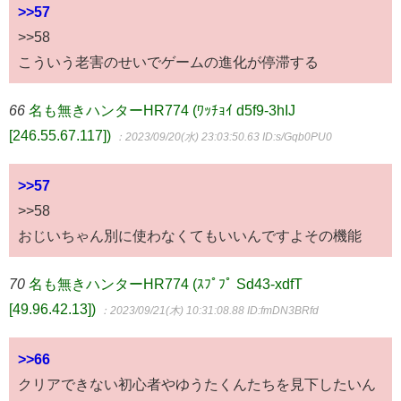
>>57
>>58
こういう老害のせいでゲームの進化が停滞する
66
名も無きハンターHR774 (ﾜｯﾁｮｲ d5f9-3hIJ
[246.55.67.117])
：2023/09/20(水) 23:03:50.63
ID:s/Gqb0PU0
>>57
>>58
おじいちゃん別に使わなくてもいいんですよその機能
70
名も無きハンターHR774 (ｽﾌﾟﾌﾟ Sd43-xdfT
[49.96.42.13])
：2023/09/21(木) 10:31:08.88
ID:fmDN3BRfd
>>66
クリアできない初心者やゆうたくんたちを見下したいん