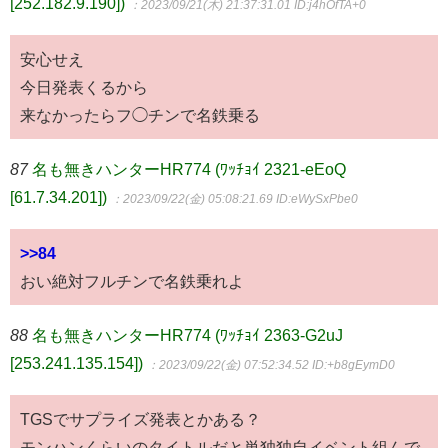
[252.182.9.190])
：2023/09/21(木) 21:37:31.01
ID:j4hOfTA+0
安心せえ
今日発表くるから
来なかったらフ◯チンで名鉄乗る
87
名も無きハンターHR774 (ﾜｯﾁｮｲ 2321-eEoQ
[61.7.34.201])
：2023/09/22(金) 05:08:21.69
ID:eWySxPbe0
>>84
おい絶対フルチンで名鉄乗れよ
88
名も無きハンターHR774 (ﾜｯﾁｮｲ 2363-G2uJ
[253.241.135.154])
：2023/09/22(金) 07:52:34.52
ID:+b8gEymD0
TGSでサプライズ発表とかある？
モンハンくらいのタイトルだと単独独自イベント組んで