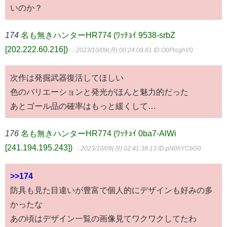
いのか？
174
名も無きハンターHR774 (ﾜｯﾁｮｲ 9538-srbZ
[202.222.60.216])
：2023/10/09(月) 00:24:09.81
ID:O0PrcghV0
次作は発掘武器復活してほしい
色のバリエーションと発光がほんと魅力的だった
あとゴール品の確率はもっと緩くして…
176
名も無きハンターHR774 (ﾜｯﾁｮｲ 0ba7-AlWi
[241.194.195.243])
：2023/10/09(月) 02:41:38.13
ID:pN0hYCbG0
>>174
防具も見た目違いが豊富で個人的にデザインも好みの多
かったな
あの頃はデザイン一覧の画像見てワクワクしてたわ