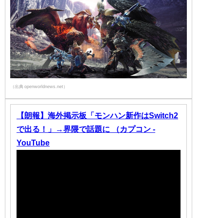
（出典 openworldnews.net）
【朗報】海外掲示板「モンハン新作はSwitch2
で出る！」→界隈で話題に （カプコン -
YouTube