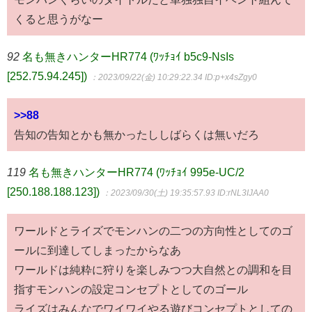
くると思うがなー
92
名も無きハンターHR774 (ﾜｯﾁｮｲ b5c9-NsIs
[252.75.94.245])
：2023/09/22(金) 10:29:22.34
ID:p+x4sZgy0
>>88
告知の告知とかも無かったししばらくは無いだろ
119
名も無きハンターHR774 (ﾜｯﾁｮｲ 995e-UC/2
[250.188.188.123])
：2023/09/30(土) 19:35:57.93
ID:rNL3IJAA0
ワールドとライズでモンハンの二つの方向性としてのゴ
ールに到達してしまったからなあ
ワールドは純粋に狩りを楽しみつつ大自然との調和を目
指すモンハンの設定コンセプトとしてのゴール
ライズはみんなでワイワイやる遊びコンセプトとしての