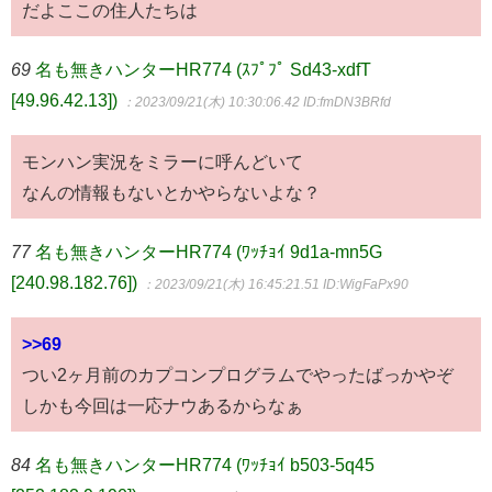
だよここの住人たちは
69
名も無きハンターHR774 (ｽﾌﾟﾌﾟ Sd43-xdfT
[49.96.42.13])
：2023/09/21(木) 10:30:06.42
ID:fmDN3BRfd
モンハン実況をミラーに呼んどいて
なんの情報もないとかやらないよな？
77
名も無きハンターHR774 (ﾜｯﾁｮｲ 9d1a-mn5G
[240.98.182.76])
：2023/09/21(木) 16:45:21.51
ID:WigFaPx90
>>69
つい2ヶ月前のカプコンプログラムでやったばっかやぞ
しかも今回は一応ナウあるからなぁ
84
名も無きハンターHR774 (ﾜｯﾁｮｲ b503-5q45