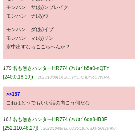
モンハン サ(あ)ンブレイク
モンハン ナ(あ)ウ
モンハン ダ(あ)イブ
モンハン マ(あ)リン
水中出すならここらへんか？
170
名も無きハンターHR774 (ﾜｯﾁｮｲ b5a0-nQTY
[240.0.18.19])
：2023/10/08(日) 20:59:41.41
ID:HoCVz1Vv0
>>157
これはどうでもいい話の向こう側だな
161
名も無きハンターHR774 (ﾜｯﾁｮｲ 6de8-iB3F
[252.110.48.27])
：2023/10/08(日) 00:25:19.76
ID:HSUsvanK0