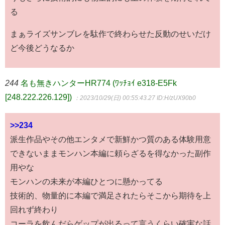
る
まぁライズサンブレを駄作で終わらせた反動のせいだけ
ど今後どうなるか
244
名も無きハンターHR774 (ﾜｯﾁｮｲ e318-E5Fk
[248.222.226.129])
：2023/10/29(日) 00:55:43.27
ID:H/zUX90b0
>>234
派生作品やその他エンタメで新鮮かつ質のある体験用意
できないままモンハン本編に頼らざるを得なかった副作
用やな
モンハンの未来が本編ひとつに懸かってる
技術的、物量的に本編で満足されたらそこから期待を上
回れず終わり
コーラを飲んだらゲップが出るって言うくらい確実な話