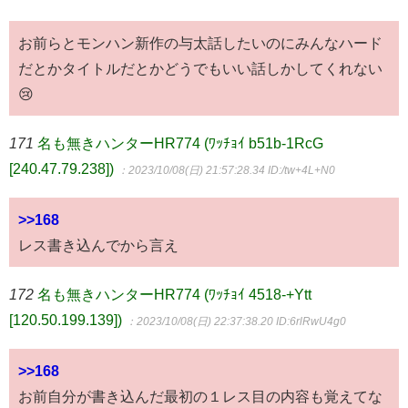
お前らとモンハン新作の与太話したいのにみんなハード
だとかタイトルだとかどうでもいい話しかしてくれない
😢
171
名も無きハンターHR774 (ﾜｯﾁｮｲ b51b-1RcG
[240.47.79.238])
：2023/10/08(日) 21:57:28.34
ID:/tw+4L+N0
>>168
レス書き込んでから言え
172
名も無きハンターHR774 (ﾜｯﾁｮｲ 4518-+Ytt
[120.50.199.139])
：2023/10/08(日) 22:37:38.20
ID:6rlRwU4g0
>>168
お前自分が書き込んだ最初の１レス目の内容も覚えてな