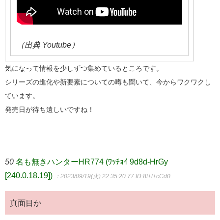
（出典 Youtube）
気になって情報を少しずつ集めているところです。
シリーズの進化や新要素についての噂も聞いて、今からワクワクし
ています。
発売日が待ち遠しいですね！
50
名も無きハンターHR774 (ﾜｯﾁｮｲ 9d8d-HrGy
[240.0.18.19])
：2023/09/19(火) 22:35:20.77
ID:8t+l+cCd0
真面目か