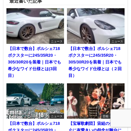
最近書いた記事
ニュース
ニュース
【日本で数台】ポルシェ718
【日本で数台】ポルシェ718
ボクスターに245/35R20・
ボクスターに245/35R20・
305/30R20を装着｜日本でも
305/30R20を装着｜日本でも
希少なワイド仕様とは(3回
希少なワイド仕様とは（２回
目）
目）
ニュース
芸能・エンタメ
【日本で数台】ポルシェ718
【宝塚歌劇団】宙組の公演中
ボクスターに245/35R20・
止に有愛きいの怨念が舞台に