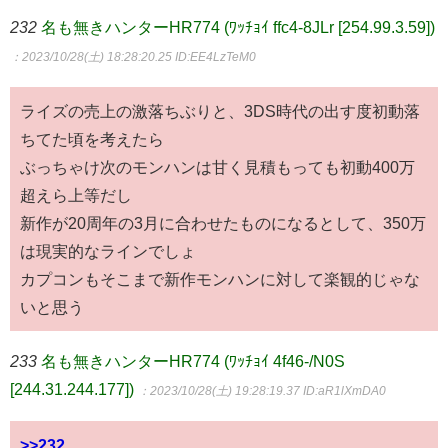
232
名も無きハンターHR774 (ﾜｯﾁｮｲ ffc4-8JLr [254.99.3.59])
：2023/10/28(土) 18:28:20.25
ID:EE4LzTeM0
ライズの売上の激落ちぶりと、3DS時代の出す度初動落
ちてた頃を考えたら
ぶっちゃけ次のモンハンは甘く見積もっても初動400万
超えら上等だし
新作が20周年の3月に合わせたものになるとして、350万
は現実的なラインでしょ
カプコンもそこまで新作モンハンに対して楽観的じゃな
いと思う
233
名も無きハンターHR774 (ﾜｯﾁｮｲ 4f46-/N0S
[244.31.244.177])
：2023/10/28(土) 19:28:19.37
ID:aR1lXmDA0
>>232