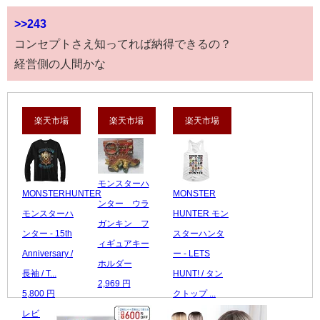
>>243
コンセプトさえ知ってれば納得できるの？
経営側の人間かな
楽天市場
楽天市場
楽天市場
モンスターハ
MONSTERHUNTER
MONSTER
ンター ウラ
モンスターハ
HUNTER モン
ガンキン フ
ンター - 15th
スターハンタ
ィギュアキー
Anniversary /
ー - LETS
ホルダー
長袖 / T...
HUNT! / タン
2,969 円
5,800 円
クトップ ...
レビュー数：0
レビュー数：0
3,480 円