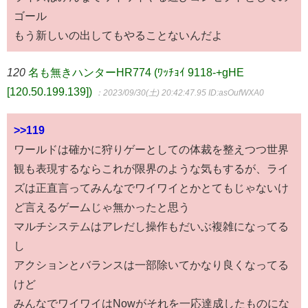
ゴール
もう新しいの出してもやることないんだよ
120
名も無きハンターHR774 (ﾜｯﾁｮｲ 9118-+gHE
[120.50.199.139])
：2023/09/30(土) 20:42:47.95
ID:asOufWXA0
>>119
ワールドは確かに狩りゲーとしての体裁を整えつつ世界
観も表現するならこれが限界のような気もするが、ライ
ズは正直言ってみんなでワイワイとかとてもじゃないけ
ど言えるゲームじゃ無かったと思う
マルチシステムはアレだし操作もだいぶ複雑になってる
し
アクションとバランスは一部除いてかなり良くなってる
けど
みんなでワイワイはNowがそれを一応達成したものにな