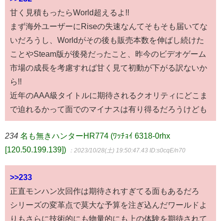
甘く見積もったらWorld超えるよ!!
まず海外ユーザーにRiseの失速なんてそもそも届いてな
いだろうし、Worldがその後も販売本数を伸ばし続けた
ことやSteam版が後発だったこと、昨今のビデオゲーム
市場の成長を考慮すれば甘く見て初動が下がる訳ないか
ら!!
近年のAAA級タイトルに期待されるクオリティにどこま
で迫れるかって面でのマイナスは有り得るだろうけども
234
名も無きハンターHR774 (ﾜｯﾁｮｲ 6318-0rhx
[120.50.199.139])
：2023/10/28(土) 19:50:47.43
ID:s0cqE/n70
>>233
正直モンハン次回作は期待されすぎてる面もあるだろ
シリーズの変革点で莫大な予算を注ぎ込んだワールドよ
りもさらに技術的にも物量的にも上の体験を期待されて