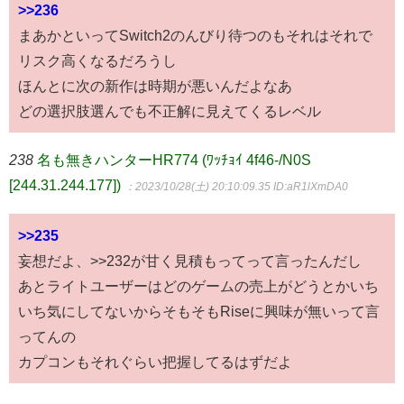
>>236
まあかといってSwitch2のんびり待つのもそれはそれで
リスク高くなるだろうし
ほんとに次の新作は時期が悪いんだよなあ
どの選択肢選んでも不正解に見えてくるレベル
238
名も無きハンターHR774 (ﾜｯﾁｮｲ 4f46-/N0S
[244.31.244.177])
：2023/10/28(土) 20:10:09.35
ID:aR1lXmDA0
>>235
妄想だよ、>>232が甘く見積もってって言ったんだし
あとライトユーザーはどのゲームの売上がどうとかいち
いち気にしてないからそもそもRiseに興味が無いって言
ってんの
カプコンもそれぐらい把握してるはずだよ