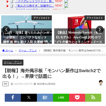
アフィリエイト
アフィリエイト
【旅行・出張】折りたたみハンガ
【新品】Nintendo Switch（有機
ーが便利！ コンパクトなセット
ELモデル） Joy-Con(L)/(R) ホワ
携帯 用 持ち運び 入院 洗濯物 干し
イトの魅力とは？ニンテンドース
小型便利
イッチ在庫僅少
ホーム
ゲーム・アニメ
【朗報】海外掲示板「モンハン新作はSwitch2で出
2024年4月11日
2024年3月29日
る！」→界隈で話題に
ゲーム・アニメ
【朗報】海外掲示板「モンハン新作はSwitch2で
出る！」→界隈で話題に
PR
2023年11月27日
2023年11月25日
LINE