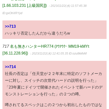
[1.66.103.231 [上級国民]])
：2023/11/22(水) 11:57:45.38
ID:gxOhXRYyd
>>713
ハッキリ否定したんだから違うだろw
717
名も無きハンターHR774 (ｱｳｱｳｸｰ MM19-kMYt
[36.11.228.96])
：2023/11/22(水) 12:41:05.35
ID:ozu8kkfvM
>>714
社長の否定は「任天堂が２２年末に特定のソフトメーカ
ーに対し、スイッチの次世代ハードの説明を行った」
「23年夏にドイツで開催されたイベントで新ハードのデ
モンストレーションを行った」の２つの噂。
噂されてるスペックはこの２つから初出したものではな