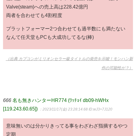
Valve(steam)への売上高は228.42億円
両者を合わせても4割程度
プラットフォーマー2つ合わせても過半数にも満たない
なんて任天堂もPCも大成功してるな(棒)
（出典 カプコンがミリオンセラー級タイトルの発売を示唆！モンハン新
作の可能性が？）
666
名も無きハンターHR774 (ﾜｯﾁｮｲ db09-hWHx
[119.243.60.65])
：2023/11/17(金) 23:28:14.68
ID:wJ3+7J120
意味無いのは分かりきってる事をわざわざ指摘するやつ
定期