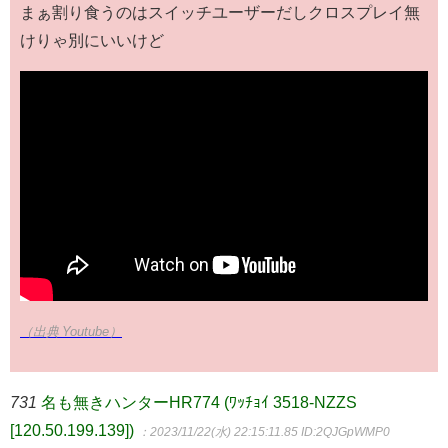
まぁ割り食うのはスイッチユーザーだしクロスプレイ無
けりゃ別にいいけど
（出典 Youtube）
731
名も無きハンターHR774 (ﾜｯﾁｮｲ 3518-NZZS
[120.50.199.139])
：2023/11/22(水) 22:15:11.85
ID:2QJGpWMP0