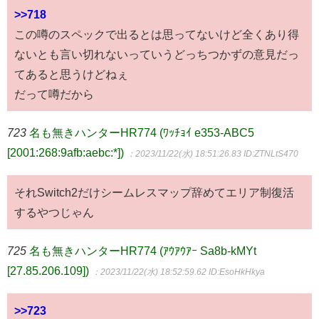
>>718
この噂のスペックで出るとは思ってないけど全くあり得
ないとも言い切れないっていうどっちつかずの意見だっ
てあると思うけどねぇ
だって噂だから
723
名も無きハンターHR774 (ﾜｯﾁｮｲ e353-ABC5
[2001:268:9afb:aebc:*])
：2023/11/22(水) 18:51:26.83
ID:ZTNLtS470
それSwitch2だけシームレスマップ辞めてエリア制復活
するやつじゃん
725
名も無きハンターHR774 (ｱｳｱｳｱｰ Sa8b-kMYt
[27.85.206.109])
：2023/11/22(水) 18:52:59.62
ID:EsoHkHkya
>>723