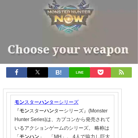
LINE
モン
スター
ハン
ターシリーズ
『
モン
スター
ハン
ターシリーズ』(Monster
Hunter Series)は、カプコンから発売されて
いるアクションゲームのシリーズ。 略称は
「
モンハン
」、「MH」。 4人で協力し巨大