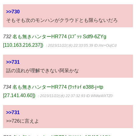
>>730
そもそも次のモンハンがクラウドとも限らないだろ
732
名も無きハンターHR774 (ｽﾌﾟｯｯ Sdf9-6ZYg
[110.163.216.237])
：2023/11/22(水) 22:33:05.39
ID:/mr+OujCd
>>731
話の流れが理解できない阿呆かな
734
名も無きハンターHR774 (ﾜｯﾁｮｲ e388-j+tp
[27.141.40.60])
：2023/11/22(水) 22:37:32.93
ID:WWtaWXTZ0
>>731
>>726に言えよ