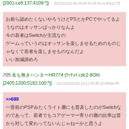
[2001:ce8:137:4109:*])
：2023/11/22(水) 05:49:19.06
ID:vsJDqnC70
お前ら認めたくないやろうけどPSとかPCでやってるよ
うなのはオッサンばっかりなんよ
今の若者はSwitchが主流なの
ゲームっていうのはオッサンを楽しませるためのものじ
ゃなくて若者を楽しませものなんだよ
いい加減諦めろ
705
名も無きハンターHR774 (ﾜｯﾁｮｲ cdc2-8OhI
[2405:1200:5182:100:*])
：2023/11/22(水) 10:12:56.88
ID:i8/Nar7f0
>>699
一昔前のPSPみたくライト層にも普及したのがSwitchな
のであって、若者でもコアゲーマー寄りの層の比率は昔
から対して変わってないんじゃねーかと思うよ