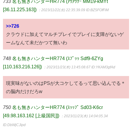
733
名も無きハンターHR774 (ｱｳｱｳｸｰ MM19-kMYt
[36.11.225.163])
：2023/11/22(水) 22:35:39.09
ID:BZSFOfFiM
>>726
クラウドに加えてマルチプレイでプレイに支障がないゲ
ームなんて未だかつて無いわ
748
名も無きハンターHR774 (ｽﾌﾟｯｯ Sdf9-6ZYg
[110.163.216.126])
：2023/11/23(木) 13:45:08.67
ID:YKAM3gfAd
現実味がないのはPSが大コケしてるって思い込んでる＊
の脳内だけだろw
750
名も無きハンターHR774 (ｽｯｯﾌﾟ Sd03-K6cr
[49.98.163.162 [上級国民]])
：2023/11/23(木) 14:04:05.34
ID:DbWjCJipd