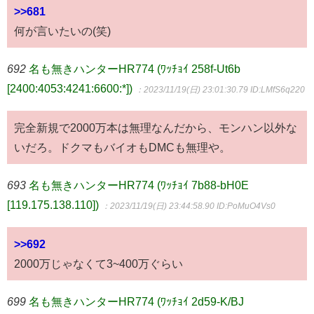
>>681
何が言いたいの(笑)
692
名も無きハンターHR774 (ﾜｯﾁｮｲ 258f-Ut6b
[2400:4053:4241:6600:*])
：2023/11/19(日) 23:01:30.79
ID:LMfS6q220
完全新規で2000万本は無理なんだから、モンハン以外な
いだろ。ドクマもバイオもDMCも無理や。
693
名も無きハンターHR774 (ﾜｯﾁｮｲ 7b88-bH0E
[119.175.138.110])
：2023/11/19(日) 23:44:58.90
ID:PoMuO4Vs0
>>692
2000万じゃなくて3~400万ぐらい
699
名も無きハンターHR774 (ﾜｯﾁｮｲ 2d59-K/BJ