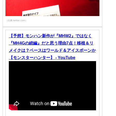
（出典 twitter.com）
【予想】モンハン新作が『MHW2』ではなく
『MH4Gの続編』だと思う理由7点！移植＆リ
メイクは？ベースはワールド＆アイスボーンか
【モンスターハンター】 - YouTube