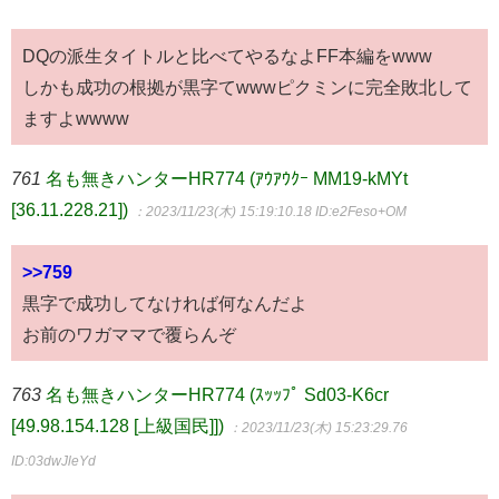
DQの派生タイトルと比べてやるなよFF本編をwww
しかも成功の根拠が黒字てwwwピクミンに完全敗北して
ますよwwww
761
名も無きハンターHR774 (ｱｳｱｳｸｰ MM19-kMYt
[36.11.228.21])
：2023/11/23(木) 15:19:10.18
ID:e2Feso+OM
>>759
黒字で成功してなければ何なんだよ
お前のワガママで覆らんぞ
763
名も無きハンターHR774 (ｽｯｯﾌﾟ Sd03-K6cr
[49.98.154.128 [上級国民]])
：2023/11/23(木) 15:23:29.76
ID:03dwJleYd