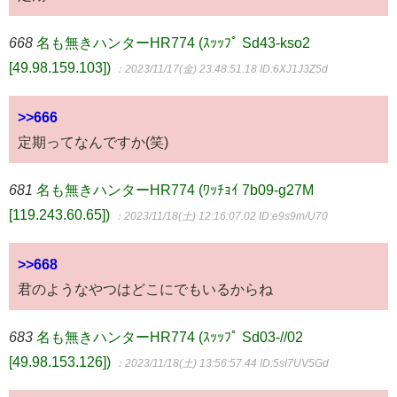
668
名も無きハンターHR774 (ｽｯｯﾌﾟ Sd43-kso2
[49.98.159.103])
：2023/11/17(金) 23:48:51.18
ID:6XJ1J3Z5d
>>666
定期ってなんですか(笑)
681
名も無きハンターHR774 (ﾜｯﾁｮｲ 7b09-g27M
[119.243.60.65])
：2023/11/18(土) 12:16:07.02
ID:e9s9m/U70
>>668
君のようなやつはどこにでもいるからね
683
名も無きハンターHR774 (ｽｯｯﾌﾟ Sd03-//02
[49.98.153.126])
：2023/11/18(土) 13:56:57.44
ID:5sI7UV5Gd