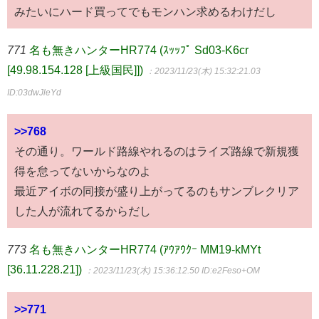
みたいにハード買ってでもモンハン求めるわけだし
771
名も無きハンターHR774 (ｽｯｯﾌﾟ Sd03-K6cr
[49.98.154.128 [上級国民]])
：2023/11/23(木) 15:32:21.03
ID:03dwJleYd
>>768
その通り。ワールド路線やれるのはライズ路線で新規獲
得を怠ってないからなのよ
最近アイボの同接が盛り上がってるのもサンブレクリア
した人が流れてるからだし
773
名も無きハンターHR774 (ｱｳｱｳｸｰ MM19-kMYt
[36.11.228.21])
：2023/11/23(木) 15:36:12.50
ID:e2Feso+OM
>>771