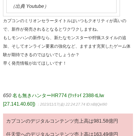
（出典 Youtube）
カプコンのミリオンセラータイトルはいつもクオリティが高いの
で、新作が発売されるとなるとワクワクしますね。
もしモンハンの新作なら、新たなモンスターや狩猟スタイルの追
加、そしてオンライン要素の強化など、ますます充実したゲーム体
験が期待できるのではないでしょうか？
早く発売情報が出てほしいです！
650
名も無きハンターHR774 (ﾜｯﾁｮｲ 2388-tLIw
[27.141.40.60])
：2023/11/17(金) 22:24:27.74
ID:nBIjQeI90
カプコンのデジタルコンテンツ売上高は981.58億円
任天堂へのデジタルコンテンツ売上高は163.49億円