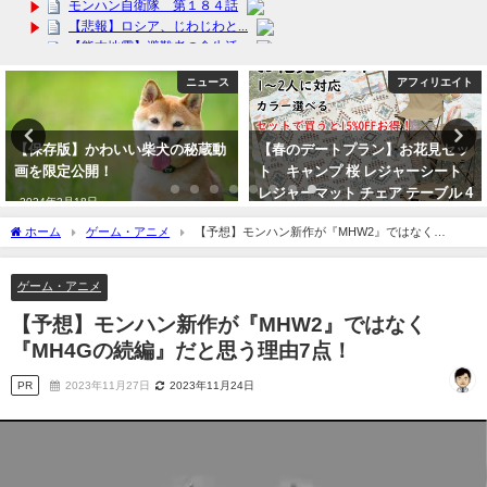
ニュース
アフィリエイト
【保存版】かわいい柴犬の秘蔵動
【春のデートプラン】お花見セッ
画を限定公開！
ト キャンプ 桜 レジャーシート
レジャーマット チェア テーブル 4
2024年2月18日
点セットで便利グッズ 新入生
ホーム
ゲーム・アニメ
【予想】モンハン新作が『MHW2』ではなく
新歓 コンパニオン
『MH4Gの続編』だと思う理由7点！
2024年3月12日
ゲーム・アニメ
【予想】モンハン新作が『MHW2』ではなく
『MH4Gの続編』だと思う理由7点！
PR
2023年11月27日
2023年11月24日