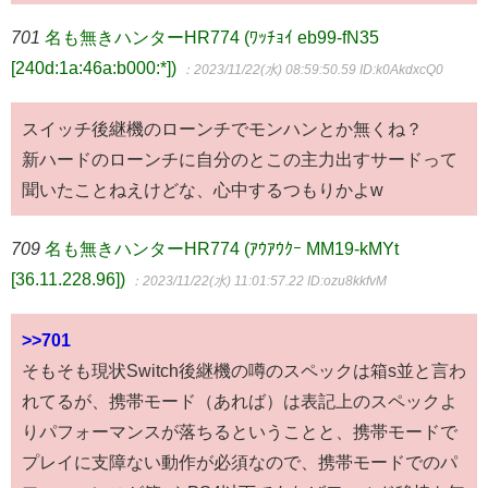
701
名も無きハンターHR774 (ﾜｯﾁｮｲ eb99-fN35
[240d:1a:46a:b000:*])
：2023/11/22(水) 08:59:50.59
ID:k0AkdxcQ0
スイッチ後継機のローンチでモンハンとか無くね？
新ハードのローンチに自分のとこの主力出すサードって
聞いたことねえけどな、心中するつもりかよw
709
名も無きハンターHR774 (ｱｳｱｳｸｰ MM19-kMYt
[36.11.228.96])
：2023/11/22(水) 11:01:57.22
ID:ozu8kkfvM
>>701
そもそも現状Switch後継機の噂のスペックは箱s並と言わ
れてるが、携帯モード（あれば）は表記上のスペックよ
りパフォーマンスが落ちるということと、携帯モードで
プレイに支障ない動作が必須なので、携帯モードでのパ