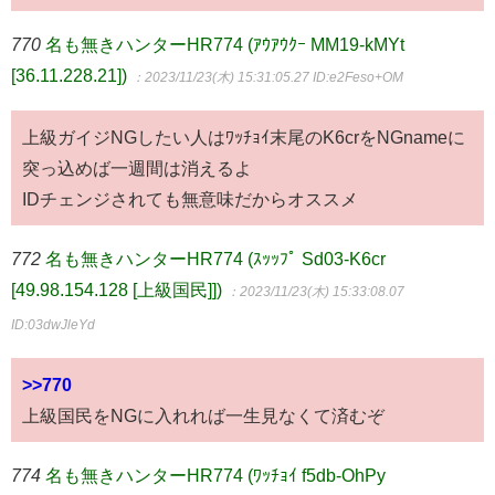
770
名も無きハンターHR774 (ｱｳｱｳｸｰ MM19-kMYt
[36.11.228.21])
：2023/11/23(木) 15:31:05.27
ID:e2Feso+OM
上級ガイジNGしたい人はﾜｯﾁｮｲ末尾のK6crをNGnameに
突っ込めば一週間は消えるよ
IDチェンジされても無意味だからオススメ
772
名も無きハンターHR774 (ｽｯｯﾌﾟ Sd03-K6cr
[49.98.154.128 [上級国民]])
：2023/11/23(木) 15:33:08.07
ID:03dwJleYd
>>770
上級国民をNGに入れれば一生見なくて済むぞ
774
名も無きハンターHR774 (ﾜｯﾁｮｲ f5db-OhPy