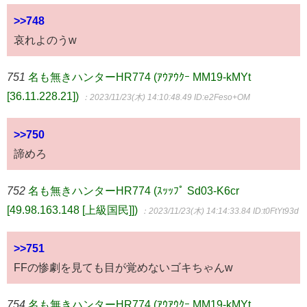
>>748
哀れよのうw
751
名も無きハンターHR774 (ｱｳｱｳｸｰ MM19-kMYt
[36.11.228.21])
：2023/11/23(木) 14:10:48.49
ID:e2Feso+OM
>>750
諦めろ
752
名も無きハンターHR774 (ｽｯｯﾌﾟ Sd03-K6cr
[49.98.163.148 [上級国民]])
：2023/11/23(木) 14:14:33.84
ID:t0FtYt93d
>>751
FFの惨劇を見ても目が覚めないゴキちゃんw
754
名も無きハンターHR774 (ｱｳｱｳｸｰ MM19-kMYt