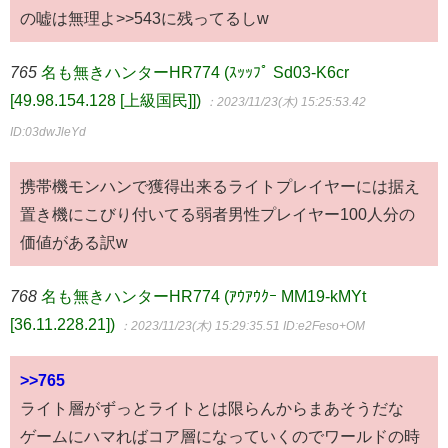
の嘘は無理よ>>543に残ってるしw
765
名も無きハンターHR774 (ｽｯｯﾌﾟ Sd03-K6cr
[49.98.154.128 [上級国民]])
：2023/11/23(木) 15:25:53.42
ID:03dwJleYd
携帯機モンハンで獲得出来るライトプレイヤーには据え
置き機にこびり付いてる弱者男性プレイヤー100人分の
価値がある訳w
768
名も無きハンターHR774 (ｱｳｱｳｸｰ MM19-kMYt
[36.11.228.21])
：2023/11/23(木) 15:29:35.51
ID:e2Feso+OM
>>765
ライト層がずっとライトとは限らんからまあそうだな
ゲームにハマればコア層になっていくのでワールドの時