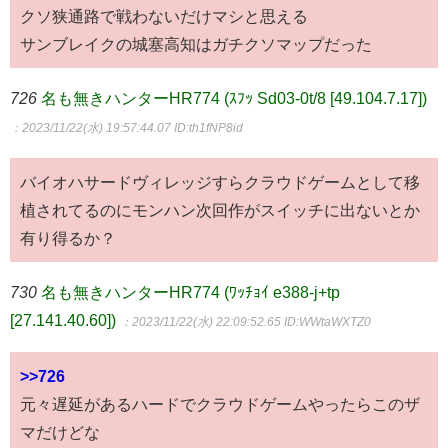
クソ狭通路で戦わないだけマシと思える
サンブレイクの城塞高知はガチクソマップだった
726
名も無きハンターHR774 (ｽﾌｯ Sd03-0t/8 [49.104.7.17])
：2023/11/22(水) 19:57:44.07
ID:th1fNP8id
バイオハサードヴィレッジすらクラウドゲームとして移
植されてるのにモンハン次回作がスイッチに出ないとか
有り得るか？
730
名も無きハンターHR774 (ﾜｯﾁｮｲ e388-j+tp
[27.141.40.60])
：2023/11/22(水) 22:09:52.65
ID:WWtaWXTZ0
>>726
元々遅延があるハードでクラウドゲームやったらこのザ
マだけどな