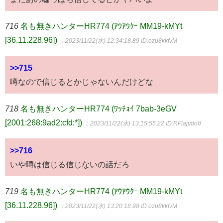
716
名も無きハンターHR774 (ｱｳｱｳｸｰ MM19-kMYt
[36.11.228.96])
：2023/11/22(水) 12:34:18.89
ID:ozu8kkfvM
>>715
噂なので信じるとかじゃないんだけどな
718
名も無きハンターHR774 (ﾜｯﾁｮｲ 7bab-3eGV
[2001:268:9ad2:cfd:*])
：2023/11/22(水) 13:15:55.22
ID:RFiajydo0
>>716
いや噂は信じる信じないの話だろ
719
名も無きハンターHR774 (ｱｳｱｳｸｰ MM19-kMYt
[36.11.228.96])
：2023/11/22(水) 13:20:18.98
ID:ozu8kkfvM