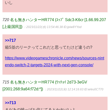
いし
720
名も無きハンターHR774 (ｽｯﾌﾟ Sdc3-K6cr [1.66.99.207
[上級国民]])
：2023/11/22(水) 13:54:46.38
ID:jpiw8YYod
>>717
箱S並のリークってこれだと思ってたけど違うの?
https://www.videogameschronicle.com/news/sources-nint
endo-switch-2-targets-2024-with-next-gen-console/
715
名も無きハンターHR774 (ﾜｯﾁｮｲ 2d73-3eGV
[2001:268:9a64:f72d:*])
：2023/11/22(水) 12:14:16.63
ID:w/eu0CT70
>>713
まだあの嘘っぱち信じてるとかヤバいよ