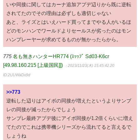
いや同接に関してはカーナ追加アプデ辺りから既に逆転
されてたのでその理由は必ずしも適切じゃない
あと、ライズとはいえハード買ってまでやる人がいるほ
どのモンハンでワールドよりセールスが劣ったのはモン
ハンプレーヤーが求めてるものが無かったらから。
775
名も無きハンターHR774 (ｽｯｯﾌﾟ Sd03-K6cr
[49.98.160.215 [上級国民]])
：2023/11/23(木) 15:45:42.20
ID:2UUWaDx9d
>>773
逆転した辺りはアイボの同接が増えたというよりサンブ
レの同接が減ったからでしょう
サンブレ最終アプデ後にアイボ同接が1.2倍くらいに増え
てたのでこれは携帯機シリーズから流れてると言えるで
しょうね