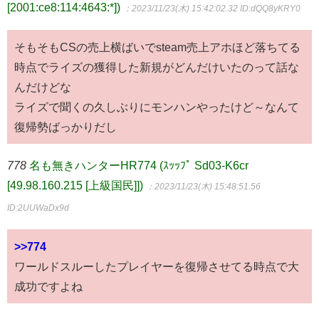
[2001:ce8:114:4643:*])
：2023/11/23(木) 15:42:02.32
ID:dQQ8yKRY0
そもそもCSの売上横ばいでsteam売上アホほど落ちてる
時点でライズの獲得した新規がどんだけいたのって話な
んだけどな
ライズで聞くの久しぶりにモンハンやったけど～なんて
復帰勢ばっかりだし
778
名も無きハンターHR774 (ｽｯｯﾌﾟ Sd03-K6cr
[49.98.160.215 [上級国民]])
：2023/11/23(木) 15:48:51.56
ID:2UUWaDx9d
>>774
ワールドスルーしたプレイヤーを復帰させてる時点で大
成功ですよね