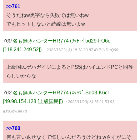
>>761
そうだねw黒字なら失敗では無いねw
でもヒットしないと続編は無いよw
760
名も無きハンターHR774 (ﾜｯﾁｮｲ bd29-FO6c
[118.241.249.52])
：2023/11/23(木) 15:18:20.87
ID:lHH7arQ60
上級国民ゲハガイジによるとPS5はハイエンドPCと同等
らしいからな
762
名も無きハンターHR774 (ｽｯｯﾌﾟ Sd03-K6cr
[49.98.154.128 [上級国民]])
：2023/11/23(木) 15:21:53.93
ID:03dwJleYd
>>760
何も言い返せなくて悔しいんだろうけどね wさすがにそ