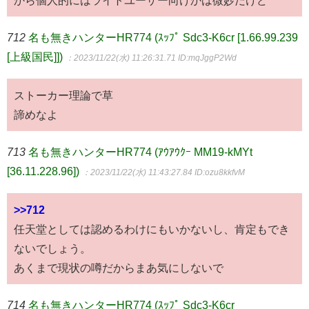
712
名も無きハンターHR774 (ｽｯﾌﾟ Sdc3-K6cr [1.66.99.239
[上級国民]])
：2023/11/22(水) 11:26:31.71
ID:mqJggP2Wd
ストーカー理論で草
諦めなよ
713
名も無きハンターHR774 (ｱｳｱｳｸｰ MM19-kMYt
[36.11.228.96])
：2023/11/22(水) 11:43:27.84
ID:ozu8kkfvM
>>712
任天堂としては認めるわけにもいかないし、肯定もでき
ないでしょう。
あくまで現状の噂だからまあ気にしないで
714
名も無きハンターHR774 (ｽｯﾌﾟ Sdc3-K6cr