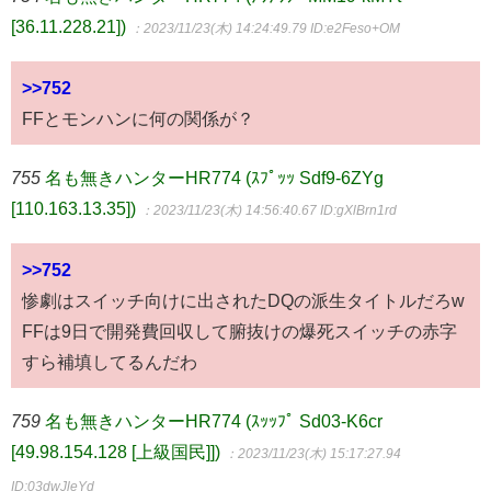
[36.11.228.21])
：2023/11/23(木) 14:24:49.79
ID:e2Feso+OM
>>752
FFとモンハンに何の関係が？
755
名も無きハンターHR774 (ｽﾌﾟｯｯ Sdf9-6ZYg
[110.163.13.35])
：2023/11/23(木) 14:56:40.67
ID:gXlBrn1rd
>>752
惨劇はスイッチ向けに出されたDQの派生タイトルだろw
FFは9日で開発費回収して腑抜けの爆死スイッチの赤字
すら補填してるんだわ
759
名も無きハンターHR774 (ｽｯｯﾌﾟ Sd03-K6cr
[49.98.154.128 [上級国民]])
：2023/11/23(木) 15:17:27.94
ID:03dwJleYd