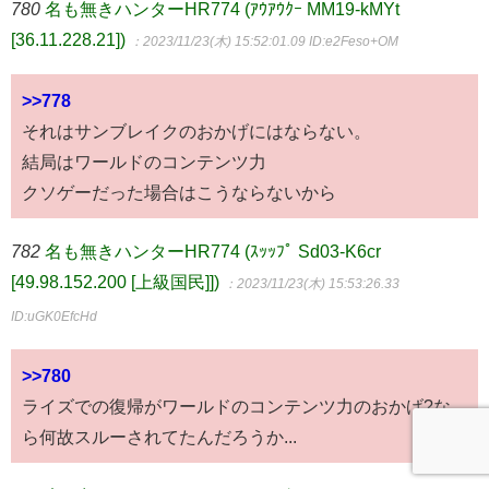
780
名も無きハンターHR774 (ｱｳｱｳｸｰ MM19-kMYt
[36.11.228.21])
：2023/11/23(木) 15:52:01.09
ID:e2Feso+OM
>>778
それはサンブレイクのおかげにはならない。
結局はワールドのコンテンツ力
クソゲーだった場合はこうならないから
782
名も無きハンターHR774 (ｽｯｯﾌﾟ Sd03-K6cr
[49.98.152.200 [上級国民]])
：2023/11/23(木) 15:53:26.33
ID:uGK0EfcHd
>>780
ライズでの復帰がワールドのコンテンツ力のおかげ?な
ら何故スルーされてたんだろうか...