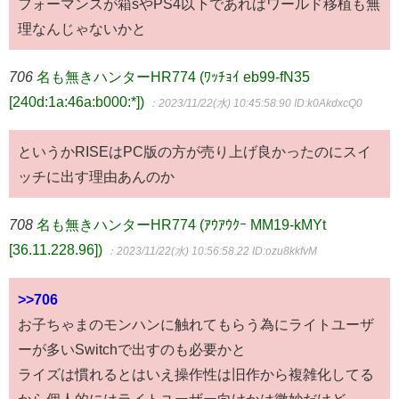
フォーマンスが箱sやPS4以下であればワールド移植も無
理なんじゃないかと
706
名も無きハンターHR774 (ﾜｯﾁｮｲ eb99-fN35
[240d:1a:46a:b000:*])
：2023/11/22(水) 10:45:58.90
ID:k0AkdxcQ0
というかRISEはPC版の方が売り上げ良かったのにスイ
ッチに出す理由あんのか
708
名も無きハンターHR774 (ｱｳｱｳｸｰ MM19-kMYt
[36.11.228.96])
：2023/11/22(水) 10:56:58.22
ID:ozu8kkfvM
>>706
お子ちゃまのモンハンに触れてもらう為にライトユーザ
ーが多いSwitchで出すのも必要かと
ライズは慣れるとはいえ操作性は旧作から複雑化してる
から個人的にはライトユーザー向けかは微妙だけど