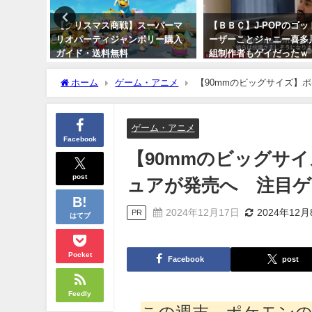
真多数】
【クリスマス商戦】スーパーマ
【ＢＢＣ】J-POPのゴ
ナチュラ
リオパーティジャンボリー購入
ーザーことジャニー喜多
ポン 送
ガイド・送料無料
組制作者もゲイだったｗ
2024年10月31日
2023年10月14日
ホーム
ゲーム・アニメ
【90mmのビッグサイズ】
ゲーム・アニメ
Facebook
【90mmのビッグサ
post
ュアが発売へ 注目
2024年12月17日
2024年12月
PR
はてブ
Pocket
Facebook
post
Feedly
この週末、ポケモン