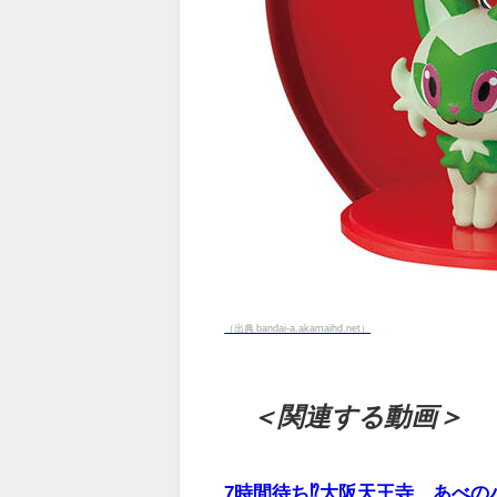
（出典 bandai-a.akamaihd.net）
＜関連する動画＞
7時間待ち⁉大阪天王寺、あべ