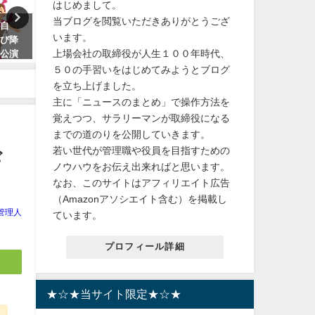
はじめまして。
当ブログを閲覧いただきありがとうござ
が自
【送料無料】幻の銘菓！カール
【可愛い！】MusicLegs(
います。
飛び降
の魅力とおすすめの味、今だけ
ジックレッグス) うさぎフ
上場会社の取締役が人生１００年時代、
。公演
限定発売！
プリントストッキング/タイ
ML7166
５０の手習いをはじめてみようとブログ
2024年1月27日
を立ち上げました。
2024年2月7日
主に「ニュースのまとめ」で操作方法を
覚えつつ、サラリーマンが取締役になる
までの道のりを公開していきます。
若い世代が管理職や役員を目指すための
ギ
ノウハウをお伝え出来ればと思います。
なお、このサイトはアフィリエイト広告
（Amazonアソシエイト含む）を掲載し
管理人
ています。
プロフィール詳細
★☆★当サイト限定★☆★