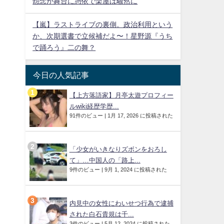
怨念が舞台に憑依で楽屋は騒然に
【嵐】ラストライブの裏側。政治利用という
か、次期選書で立候補だよ〜！星野源『うち
で踊ろう』二の舞？
今日の人気記事
【上方落語家】月亭太遊プロフィー
ルwiki経歴学歴...
91件のビュー
|
1月 17, 2026 に投稿された
「少女がいきなりズボンをおろし
て」…中国人の「路上...
9件のビュー
|
9月 1, 2024 に投稿された
内見中の女性にわいせつ行為で逮捕
された白石貴規は千...
3件のビュー
|
5月 12, 2024 に投稿された