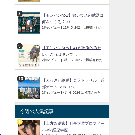
【モンハンnow】銀レウスの武器は
何をつくる？20...
2件のビュー
|
12月 5, 2024 に投稿された
【モンハンNow】●●が圧倒的みた
い。これは凄いで...
2件のビュー
|
3月 15, 2025 に投稿された
【ふるさと納税】楽天トラベル 近
郊デート マホロバ...
2件のビュー
|
4月 4, 2024 に投稿された
今週の人気記事
【上方落語家】月亭太遊プロフィー
ルwiki経歴学歴...
ら