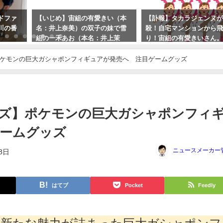
ッドファ
【いじめ】宙組の有愛きい（本
【訃報】タカラジェンヌ
川の番
名：井上奈美）の双子の妹で雪
殺！自宅マンションから
組の一禾あお（本名：井上茉
り！宙組の有愛きいさん
美）の動揺。天彩峰里さん警察
は急遽中止に！
に事情聴取受ける！？
ポケモンの巨大ガシャポンフィギュアが発売へ 注目ゲームグッズ
2023年10月1日
2023年10月1日
イズ】ポケモンの巨大ガシャポンフィ
ゲームグッズ
ニュースメーカー
8日
はてブ
Pocket
Feedly
の新たな魅力が詰まった巨大ガシャポンフ