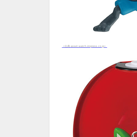
（出典 asset.watch.impress.co.jp）