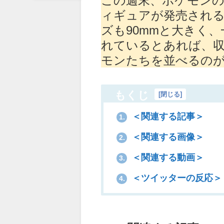
ィギュアが発売され
ズも90mmと大きく
れているとあれば、
モンたちを並べるの
もくじ
[
閉じる
]
＜関連する記事＞
1.
＜関連する画像＞
2.
＜関連する動画＞
3.
＜ツイッターの反応＞
4.