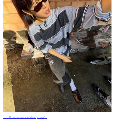
（出典 nordot-res.cloudinary.com）