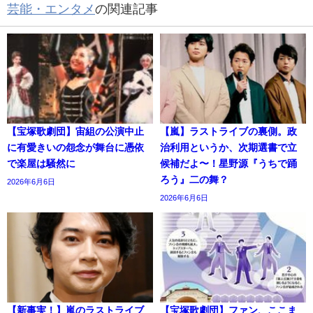
芸能・エンタメ
の関連記事
【宝塚歌劇団】宙組の公演中止
【嵐】ラストライブの裏側。政
に有愛きいの怨念が舞台に憑依
治利用というか、次期選書で立
で楽屋は騒然に
候補だよ〜！星野源『うちで踊
ろう』二の舞？
2026年6月6日
2026年6月6日
【新事実！】嵐のラストライブ
【宝塚歌劇団】ファン、ここま