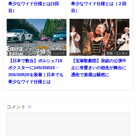
希少なワイド仕様とは(3回
希少なワイド仕様とは（２回
目）
目）
ニュース
芸能・エンタメ
【日本で数台】ポルシェ718
【宝塚歌劇団】宙組の公演中
ボクスターに245/35R20・
止に有愛きいの怨念が舞台に
305/30R20を装着｜日本でも
憑依で楽屋は騒然に
希少なワイド仕様とは
コメント
※