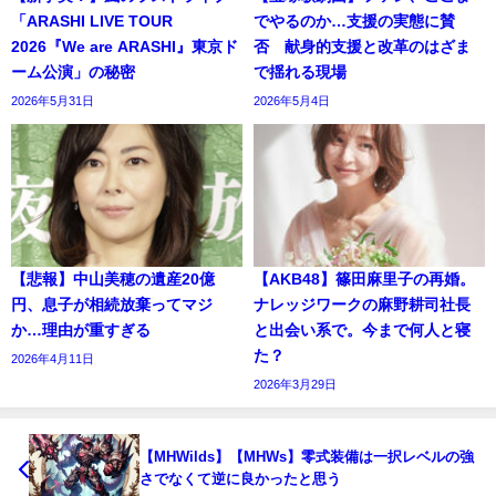
「ARASHI LIVE TOUR
でやるのか…支援の実態に賛
2026『We are ARASHI』東京ド
否 献身的支援と改革のはざま
ーム公演」の秘密
で揺れる現場
2026年5月31日
2026年5月4日
【悲報】中山美穂の遺産20億
【AKB48】篠田麻里子の再婚。
円、息子が相続放棄ってマジ
ナレッジワークの麻野耕司社長
か…理由が重すぎる
と出会い系で。今まで何人と寝
た？
2026年4月11日
2026年3月29日
【MHWilds】【MHWs】零式装備は一択レベルの強
さでなくて逆に良かったと思う