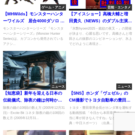
ゲーム・アニメ
芸能・エンタメ
【MHWilds】モンスターハンタ
【アイスショー】高橋大輔と増
ーワイルズ 居合4000ダソロ 火
田貴久（NEWS）のダブル主演で
力型 オススメ装備まとめ
『氷艶』が7月5日から横浜アリ
モンスターハンターシリーズ 『モンスタ
『氷艶hyoen2025－鏡紋の夜叉－』の開催
ーハンターシリーズ』(Monster Hunter
が決まり、心躍る思いです。高橋さんと増
ーナで開催決定！荒川静香も出
Series)は、カプコンから発売されている
田さんの抜群のコンビネーションが、氷上
演
アクシ...
でどのように表現さ...
ニュース
ニュース
【知恵袋】新年を迎える日本の
【SNS】ホンダ「ヴェゼル」の
伝統儀式、除夜の鐘は何時から
CM撮影でトヨタ自動車の豊田章
始まったのか？
男会長が出演？両社公式
除夜の鐘の108回の数え方 (2005年12月31
トヨタ・豊田章男会長がホンダ車を運転す
日) - Excite Bit コネタ 除夜の鐘の108回の
る動画投稿 「今日から本田章男に」「本
SNS「X」で公開
数え方 (2005年12月31...
当に車が好きなんですね」など反響 （出
典：中日スポーツ） （出典...