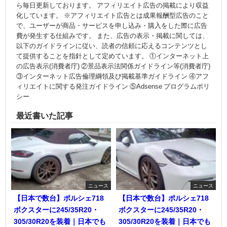
ら毎日更新しております。 アフィリエイト広告の掲載により収益
化しています。 ※アフィリエイト広告とは成果報酬型広告のこと
で、ユーザーが商品・サービスを申し込み・購入をした際に広告
費が発生する仕組みです。 また、広告の表示・掲載に関しては、
以下のガイドラインに従い、読者の信頼に応えるコンテンツとし
て提供することを指針として定めています。 ①インターネット上
の広告表示(消費者庁) ②景品表示法関係ガイドライン等(消費者庁)
③インターネット広告倫理綱領及び掲載基準ガイドライン ④アフ
ィリエイトに関する発注ガイドライン ⑤Adsense プログラムポリ
シー
最近書いた記事
ニュース
ニュース
【日本で数台】ポルシェ718
【日本で数台】ポルシェ718
ボクスターに245/35R20・
ボクスターに245/35R20・
305/30R20を装着｜日本でも
305/30R20を装着｜日本でも