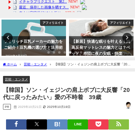
アフィリエイト
アフィリエイト
【新居】快適な眠りを叶える！純
【楽天ベストコスメ2024】シート
高反発マットレスの魅力とは？ベ
マスク パック MJCARE エッセン
ッド、布団に夜の安眠・快楽
スマスク 100枚 個包装 人気 ラン
キング 韓国
2024年3月28日
ホーム
芸能・エンタメ
【韓国】ソン・イェジンの肩上ボブに大反響「20代
2024年4月12日
に戻ったみたい」愛の不時着 39歳
芸能・エンタメ
【韓国】ソン・イェジンの肩上ボブに大反響「20
代に戻ったみたい」愛の不時着 39歳
PR
2025年10月21日
2025年10月19日
LINE