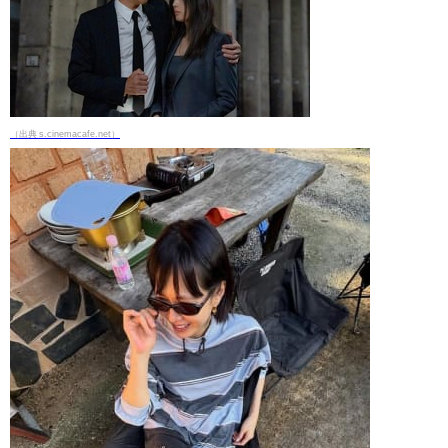
（出典 s.cinemacafe.net）