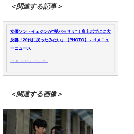
＜関連する記事＞
女優ソン・イェジンが“髪バッサリ”！肩上ボブにに大
反響「20代に戻ったみたい」【PHOTO】 - ｄメニュ
ーニュース
（出典：ｄメニューニュース）
＜関連する画像＞