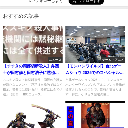
Xでフォローしよう
おすすめの記事
ニュース
ゲーム・アニメ
【すすきの頭部切断殺人】弁護
【モンハンワイルズ】台北ゲー
士が田村修と田村浩子に黙秘を
ムショウ 2025でのスペシャルス
指示する意図
テージ配信
ススキノ殺人・首切断事件、両親の弁護人
台北ゲームショウ2025にて、モンスター
が新たなコメント「黙秘は自発的ではなく
ハンターワイルズのリアルなプレイ映像が
指示。警察には続けるが、検察には全て供
披露されるとのことで、期待が高まりま
述」（出典：HBCニュース...
す！特に、ゲリョス登場の瞬...