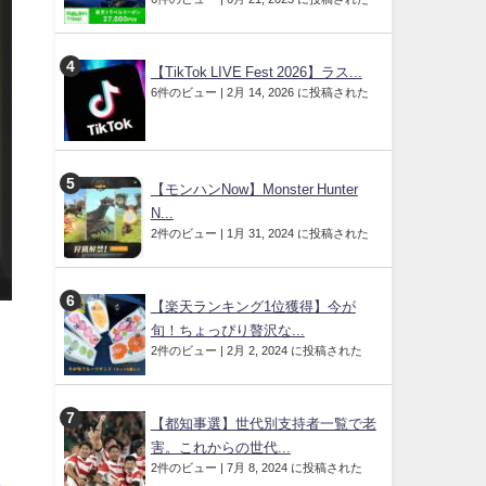
【TikTok LIVE Fest 2026】ラス...
6件のビュー
|
2月 14, 2026 に投稿された
【モンハンNow】Monster Hunter
N...
2件のビュー
|
1月 31, 2024 に投稿された
【楽天ランキング1位獲得】今が
旬！ちょっぴり贅沢な...
2件のビュー
|
2月 2, 2024 に投稿された
【都知事選】世代別支持者一覧で老
害。これからの世代...
2件のビュー
|
7月 8, 2024 に投稿された
ス