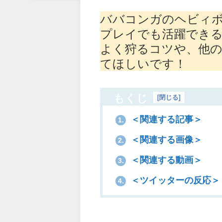
ババコンガのヘビィ
プレイでも活躍でき
よく狩るコツや、他
てほしいです！
もくじ
[
閉じる
]
＜関連する記事＞
1.
＜関連する画像＞
2.
＜関連する動画＞
3.
＜ツイッターの反応＞
4.