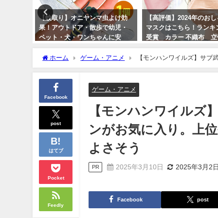
応！接触型
【蚊取り】オニヤンマ虫よけ効
【高評価】2024年のお
軽に医療
果！アウトドア・散歩で幼児・
マスクはこちら！ランキ
ペット・犬・ワンちゃんに安
受賞 カラー 不織布 
心 12cm帽子ブローチ 送料無
料無料！バーゲンセール
料！
ホーム
ゲーム・アニメ
【モンハンワイルズ】サブ
2024年3月13日
マルチにもよさそう
2024年6月24日
ゲーム・アニメ
Facebook
【モンハンワイルズ
post
ンがお気に入り。上
よさそう
はてブ
2025年3月10日
2025年3月2
PR
Pocket
Facebook
post
Feedly