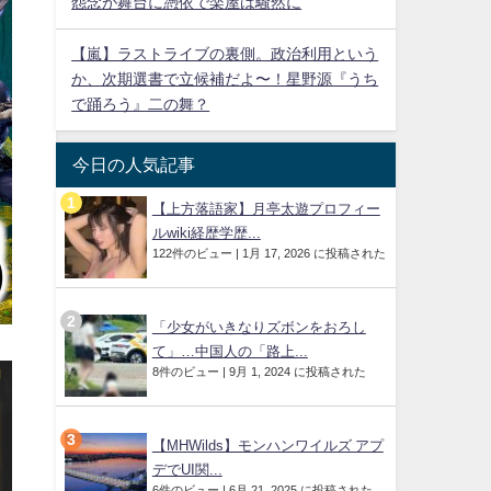
怨念が舞台に憑依で楽屋は騒然に
【嵐】ラストライブの裏側。政治利用という
か、次期選書で立候補だよ〜！星野源『うち
で踊ろう』二の舞？
今日の人気記事
【上方落語家】月亭太遊プロフィー
ルwiki経歴学歴...
122件のビュー
|
1月 17, 2026 に投稿された
「少女がいきなりズボンをおろし
て」…中国人の「路上...
8件のビュー
|
9月 1, 2024 に投稿された
【MHWilds】モンハンワイルズ アプ
デでUI関...
6件のビュー
|
6月 21, 2025 に投稿された