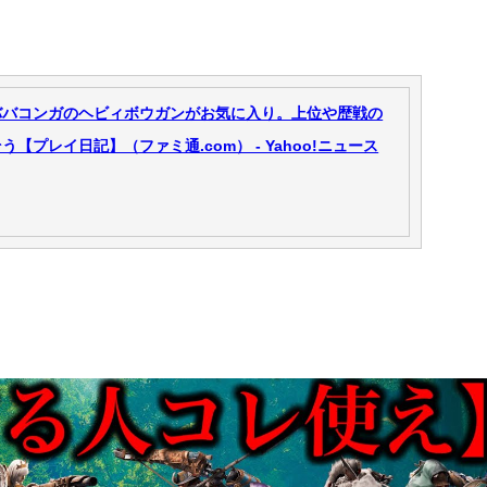
ババコンガのヘビィボウガンがお気に入り。上位や歴戦の
プレイ日記】（ファミ通.com） - Yahoo!ニュース