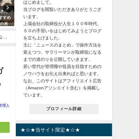
はじめまして。
当ブログを閲覧いただきありがとうござ
まさん
【可愛い！】MusicLegs(ミュー
【宝塚】宙組から半数以上
います。
すすめ
ジックレッグス) うさぎフェイス
団希望者で、23日からの公
上場会社の取締役が人生１００年時代、
和の米
プリントストッキング/タイツ
中止になる模様！？
ML7166
５０の手習いをはじめてみようとブログ
2023年10月13日
なく
を立ち上げました。
2024年2月7日
主に「ニュースのまとめ」で操作方法を
覚えつつ、サラリーマンが取締役になる
までの道のりを公開していきます。
若い世代が管理職や役員を目指すための
ガ
ノウハウをお伝え出来ればと思います。
なお、このサイトはアフィリエイト広告
も
（Amazonアソシエイト含む）を掲載し
ています。
管理人
プロフィール詳細
★☆★当サイト限定★☆★