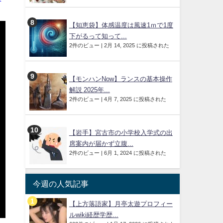
【知恵袋】体感温度は風速1ｍで1度
下がるって知って...
2件のビュー
|
2月 14, 2025 に投稿された
【モンハンNow】ランスの基本操作
解説 2025年...
2件のビュー
|
4月 7, 2025 に投稿された
【岩手】宮古市の小学校入学式の出
席案内が届かず立腹...
2件のビュー
|
6月 1, 2024 に投稿された
今週の人気記事
【上方落語家】月亭太遊プロフィー
ルwiki経歴学歴...