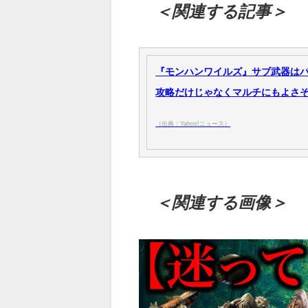
＜関連する記事＞
『モンハンワイルズ』サブ武器は
攻略だけじゃなくマルチにもよさそう【
（出典：Yahoo!ニュース）
＜関連する画像＞