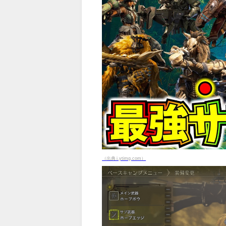
（出典 i.ytimg.com）