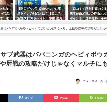
しゃれな
【防災グッズ】Qbitいつでも簡
【口コミで評判】森のく
ング1位
単トイレの利点とは？【楽天７
熊本産白米5kgの特徴とお
立体 送
冠達成】 簡易トイレ 除菌 消臭
ポイント！送料無料 令
携帯トイレ 送料無料！地震対策
騒動
武器はババコンガのヘビィボウガンがお気に入り。上位や歴戦の攻略だけじゃ
2024年3月3日
2024年8月26日
】サブ武器はババコンガのヘビィボウ
位や歴戦の攻略だけじゃなくマルチに
ニュースメーカー
日
はてブ
Pocket
Feedly