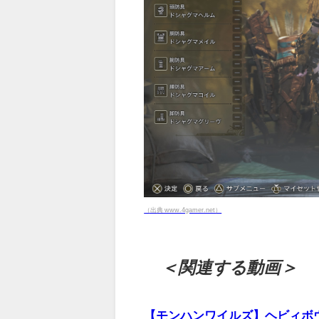
（出典 www.4gamer.net）
＜関連する動画＞
【モンハンワイルズ】ヘビィボウ