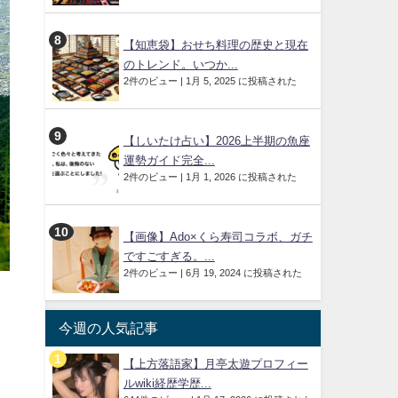
【知恵袋】おせち料理の歴史と現在
のトレンド。いつか...
2件のビュー
|
1月 5, 2025 に投稿された
【しいたけ占い】2026上半期の魚座
運勢ガイド完全...
2件のビュー
|
1月 1, 2026 に投稿された
【画像】Ado×くら寿司コラボ、ガチ
ですごすぎる。...
2件のビュー
|
6月 19, 2024 に投稿された
今週の人気記事
【上方落語家】月亭太遊プロフィー
ルwiki経歴学歴...