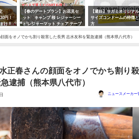
定
【春のデートプラン】お花見セ
【避妊】サガミオリジナル00
330円！
ット キャンプ 桜 レジャーシー
サイズコンドームの特徴
おまけ！
ト レジャーマット チェア テーブ
方
10食が
ル 4点セットで便利グッズ 新入
2024年6月9日
】松屋
生 新歓 コンパニオン
顔面をオノでかち割り殺害した長男 志水友和を緊急逮捕（熊本県八代市）
2024年3月12日
水正春さんの顔面をオノでかち割り
緊急逮捕（熊本県八代市）
ニュースメーカー
4日