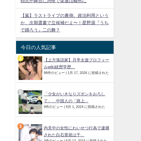
怨念が舞台に憑依で楽屋は騒然に
【嵐】ラストライブの裏側。政治利用という
か、次期選書で立候補だよ〜！星野源『うち
で踊ろう』二の舞？
今日の人気記事
【上方落語家】月亭太遊プロフィー
ルwiki経歴学歴...
98件のビュー
|
1月 17, 2026 に投稿された
「少女がいきなりズボンをおろし
て」…中国人の「路上...
9件のビュー
|
9月 1, 2024 に投稿された
内見中の女性にわいせつ行為で逮捕
された白石貴規は千...
3件のビュー
|
5月 12, 2024 に投稿された