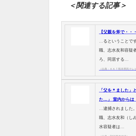
＜関連する記事＞
【父親を斧で・・
…るということで
職、志水友和容疑者
ろ、同居する…
（出典：ＫＫＴ熊本県民テレ
「父を＊ました」
た…」 室内からは
…逮捕されました
職、志水友和（しみ
水容疑者は…