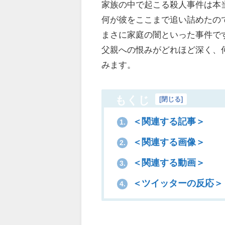
家族の中で起こる殺人事件は本
何が彼をここまで追い詰めたの
まさに家庭の闇といった事件で
父親への恨みがどれほど深く、
みます。
もくじ
[
閉じる
]
＜関連する記事＞
1.
＜関連する画像＞
2.
＜関連する動画＞
3.
＜ツイッターの反応＞
4.