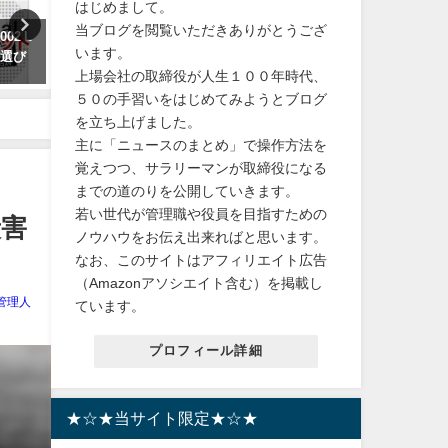
はじめまして。
当ブログを閲覧いただきありがとうござ
2 L
【沈黙】全ての子供の命と権利
【悪●じゅり】宝塚歌劇団
います。
と選び
を守るユニセフ親善大使である
演の中止の闇。天彩峰里（
上場会社の取締役が人生１００年時代、
黒柳徹子が過去、結婚話まで出
名：芥田樹里）の月組移籍
たジャニー喜多川について沈黙
綻し退団濃厚か？
５０の手習いをはじめてみようとブログ
する訳が闇すぎる。
を立ち上げました。
2023年10月1日
主に「ニュースのまとめ」で操作方法を
2023年9月22日
覚えつつ、サラリーマンが取締役になる
までの道のりを公開していきます。
若い世代が管理職や役員を目指すための
殺害
ノウハウをお伝え出来ればと思います。
なお、このサイトはアフィリエイト広告
（Amazonアソシエイト含む）を掲載し
管理人
ています。
プロフィール詳細
★☆★当サイト限定★☆★