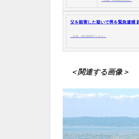
（出典：RKK熊本放送）
父を殺害した疑いで男を緊急逮捕 顔に
（出典：朝日新聞デジタル）
＜関連する画像＞