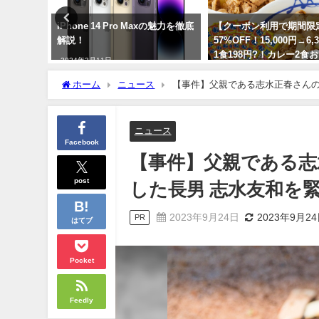
ット購入
iPhone 14 Pro Maxの魅力を徹底
【クーポン利用で期間限
な串カツ田
解説！
57%OFF！15,000円→6,
1食198円?！カレー2食
2024年3月11日
さらに100人に1人牛めし
当たるキャンペーンも！
ホーム
ニュース
【事件】父親である志水正春さんの
2024年6月9日
ニュース
Facebook
【事件】父親である志
post
した長男 志水友和を
2023年9月24日
2023年9月2
PR
はてブ
Pocket
Feedly