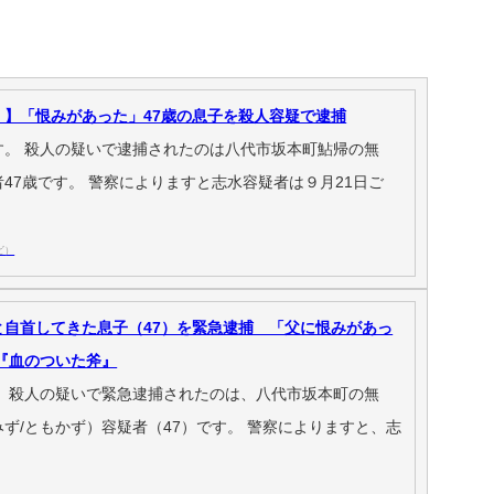
・】「恨みがあった」47歳の息子を殺人容疑で逮捕
す。 殺人の疑いで逮捕されたのは八代市坂本町鮎帰の無
47歳です。 警察によりますと志水容疑者は９月21日ご
ビ）
と自首してきた息子（47）を緊急逮捕 「父に恨みがあっ
『血のついた斧』
。 殺人の疑いで緊急逮捕されたのは、八代市坂本町の無
ず/ともかず）容疑者（47）です。 警察によりますと、志