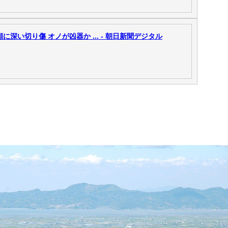
深い切り傷 オノが凶器か ... - 朝日新聞デジタル