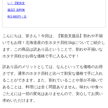
い！【緊急支
援品】送料無
料3,880円！北
海道産のお得...
3,880 円
こんにちは、皆さん！今回は、【緊急支援品】割れや不揃
レビュー数：
いでもお得！北海道産の生ホタテ貝柱1kgについてご紹介し
4.62
ます。この商品は訳あり品ということで、割れや不揃いな
ホタテ貝柱がお得な価格で手に入るんです！
訳あり品のメリットとしては、なんといっても価格のお得
さです。通常のホタテ貝柱と比べて割安な価格で手に入れ
ることができます。また、割れていることや形が不揃いで
あることは、料理には全く問題ありません。味わいや食べ
ごたえには一切の変化はありませんので、安心してお買い
求めいただけます。