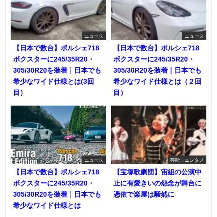
ニュース
ニュース
【日本で数台】ポルシェ718
【日本で数台】ポルシェ718
ボクスターに245/35R20・
ボクスターに245/35R20・
305/30R20を装着｜日本でも
305/30R20を装着｜日本でも
希少なワイド仕様とは(3回
希少なワイド仕様とは（２回
目）
目）
ニュース
芸能・エンタメ
【日本で数台】ポルシェ718
【宝塚歌劇団】宙組の公演中
ボクスターに245/35R20・
止に有愛きいの怨念が舞台に
305/30R20を装着｜日本でも
憑依で楽屋は騒然に
希少なワイド仕様とは