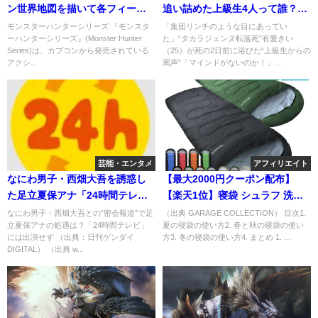
ン世界地図を描いて各フィール
追い詰めた上級生4人って誰？組
ド等の場所を解説！
長・番長の姪・男のトップ、悪
モンスターハンターシリーズ 『モンスタ
「集団リンチのような目にあってい
ーハンターシリーズ』(Monster Hunter
た」“タカラジェンヌ転落死”有愛きい
魔は違うの？
Series)は、カプコンから発売されている
（25）が死の2日前に浴びた“上級生からの
アクシ...
罵声”「マインドがないのか！」...
芸能・エンタメ
アフィリエイト
なにわ男子・西畑大吾を誘惑し
【最大2000円クーポン配布】
た足立夏保アナ「24時間テレ
【楽天1位】寝袋 シュラフ 洗え
ビ」出演NGが決定。
る コンパクト寝袋！避難先でも
なにわ男子・西畑大吾との“密会報道”で足
（出典 GARAGE COLLECTION） 目次1.
立夏保アナの処遇は？「24時間テレビ」
夏の寝袋の使い方2. 春と秋の寝袋の使い
キャンプでも重宝
には出演せず （出典：日刊ゲンダイ
方3. 冬の寝袋の使い方4. まとめ 1. ...
DIGITAL） （出典 w...