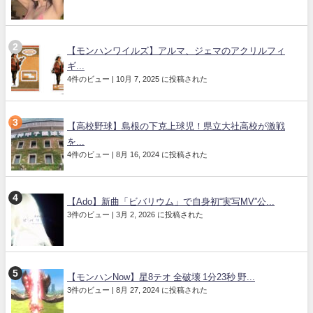
【モンハンワイルズ】アルマ、ジェマのアクリルフィ
ギ...
4件のビュー
|
10月 7, 2025 に投稿された
【高校野球】島根の下克上球児！県立大社高校が激戦
を...
4件のビュー
|
8月 16, 2024 に投稿された
【Ado】新曲「ビバリウム」で自身初“実写MV”公...
3件のビュー
|
3月 2, 2026 に投稿された
【モンハンNow】星8テオ 全破壊 1分23秒 野...
3件のビュー
|
8月 27, 2024 に投稿された