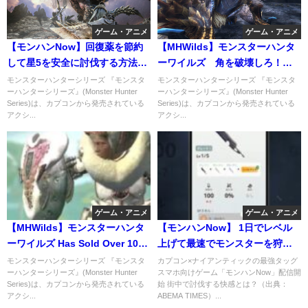
ゲーム・アニメ
ゲーム・アニメ
【モンハンNow】回復薬を節約
【MHWilds】モンスターハンタ
して星5を安全に討伐する方法が
ーワイルズ 角を破壊しろ！ジ
凄い！特に無課金プレイに超お
ンオウガ大連続狩猟で雷属性攻
モンスターハンターシリーズ 『モンスタ
モンスターハンターシリーズ 『モンスタ
ーハンターシリーズ』(Monster Hunter
ーハンターシリーズ』(Monster Hunter
すすめ。
撃強化
Series)は、カプコンから発売されている
Series)は、カプコンから発売されている
アクシ...
アクシ...
ゲーム・アニメ
ゲーム・アニメ
【MHWilds】モンスターハンタ
【モンハンNow】 1日でレベル
ーワイルズ Has Sold Over 100
上げて最速でモンスターを狩る
Million
方法が簡単だったｗ
モンスターハンターシリーズ 『モンスタ
カプコン×ナイアンティックの最強タッグ
ーハンターシリーズ』(Monster Hunter
スマホ向けゲーム「モンハンNow」配信開
Series)は、カプコンから発売されている
始 街中で討伐する快感とは？（出典：
アクシ...
ABEMA TIMES）...