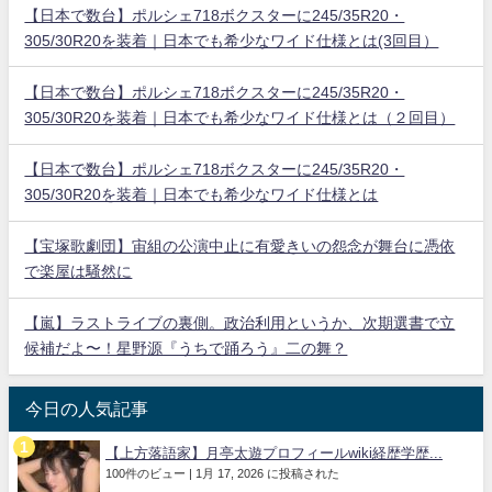
【日本で数台】ポルシェ718ボクスターに245/35R20・
305/30R20を装着｜日本でも希少なワイド仕様とは(3回目）
【日本で数台】ポルシェ718ボクスターに245/35R20・
305/30R20を装着｜日本でも希少なワイド仕様とは（２回目）
【日本で数台】ポルシェ718ボクスターに245/35R20・
305/30R20を装着｜日本でも希少なワイド仕様とは
【宝塚歌劇団】宙組の公演中止に有愛きいの怨念が舞台に憑依
で楽屋は騒然に
【嵐】ラストライブの裏側。政治利用というか、次期選書で立
候補だよ〜！星野源『うちで踊ろう』二の舞？
今日の人気記事
【上方落語家】月亭太遊プロフィールwiki経歴学歴...
100件のビュー
|
1月 17, 2026 に投稿された