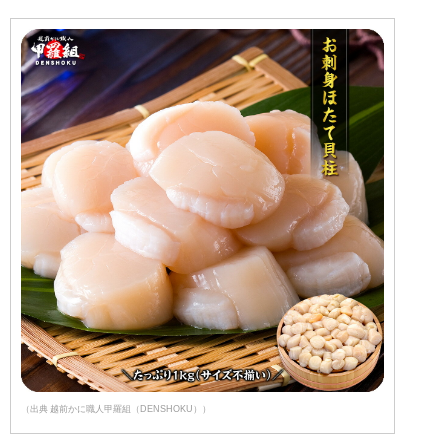
（出典 越前かに職人甲羅組（DENSHOKU））