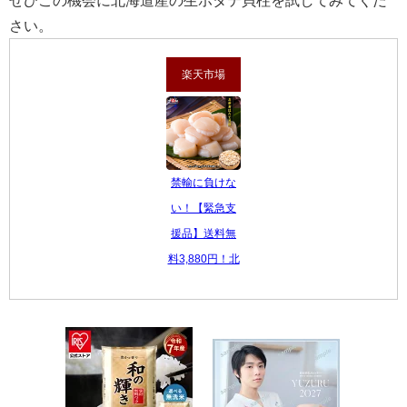
さい。
楽天市場
禁輸に負けな
い！【緊急支
援品】送料無
料3,880円！北
海道産のお得...
3,880 円
レビュー数：
4.62