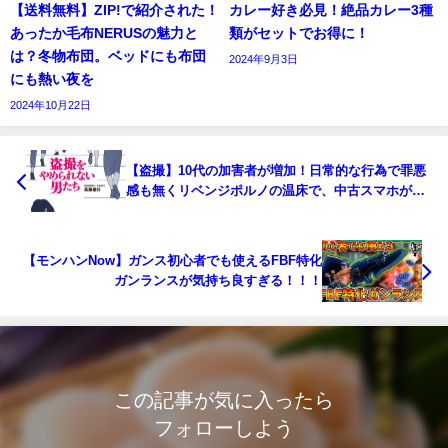
【送料無料】ZIP!で紹介された！
カレー好き必見！絶品カレー3種
あったか毛布NERUSの魅力と
類がセットでお得に！
は？冬物布団。ベッドにも布団
2024年9月3日
にも熱い夜を
2024年10月22日
【盗撮】10代の加害者が増加！日常的な行為で罪悪
感も無くリベンジポルノの温床で、中古スマホが高
額なのも納得
【モンハンNow】ガンス初心者でも使えるFBF特化
ガンランスが気持ち良すぎる！！！
この記事が気に入ったら
フォローしよう