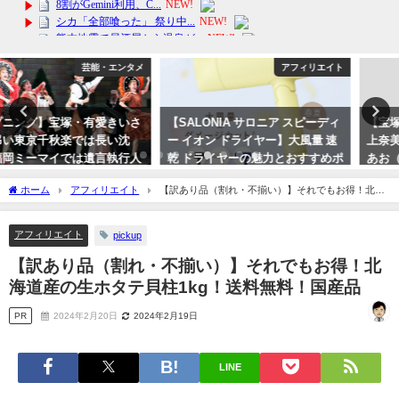
アフィリエイト
芸能・エンタメ
【SALONIA サロニア スピーディ
【宝塚歌劇】宙組の有愛きい（井
ー イオン ドライヤー】大風量 速
上奈美）と双子の妹で雪組の一禾
乾 ドライヤーの魅力とおすすめポ
あお（井上茉美）さんの実家「京
イント
つけもの処近為」も急遽臨時休業
ホーム
アフィリエイト
【訳あり品（割れ・不揃い）】それでもお得！北海
で、天彩峰里（芥田樹里）は関係
2024年3月22日
道産の生ホタテ貝柱1kg！送料無料！国産品
ないです
アフィリエイト
pickup
2023年10月1日
【訳あり品（割れ・不揃い）】それでもお得！北
海道産の生ホタテ貝柱1kg！送料無料！国産品
PR
2024年2月20日
2024年2月19日
LINE