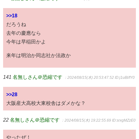
>>18
だろうね
去年の慶應なら
今年は早稲田かよ
来年は明治か同志社か法政か
141
名無しさん＠恐縮です
：2024/08/15(木) 20:53:47.52
ID:j1uBl/fY0
>>28
大阪産大高校大東校舎はダメかな？
22
名無しさん＠恐縮です
：2024/08/15(木) 19:22:55.69
ID:srxgMZzE0
やったぜ！