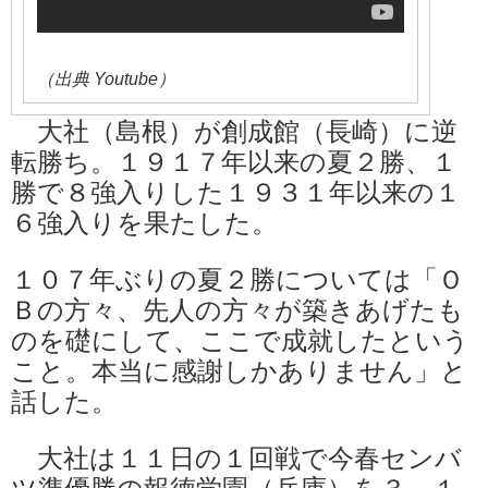
（出典 Youtube）
大社（島根）が創成館（長崎）に逆
転勝ち。１９１７年以来の夏２勝、１
勝で８強入りした１９３１年以来の１
６強入りを果たした。
１０７年ぶりの夏２勝については「Ｏ
Ｂの方々、先人の方々が築きあげたも
のを礎にして、ここで成就したという
こと。本当に感謝しかありません」と
話した。
大社は１１日の１回戦で今春センバ
ツ準優勝の報徳学園（兵庫）を３－１