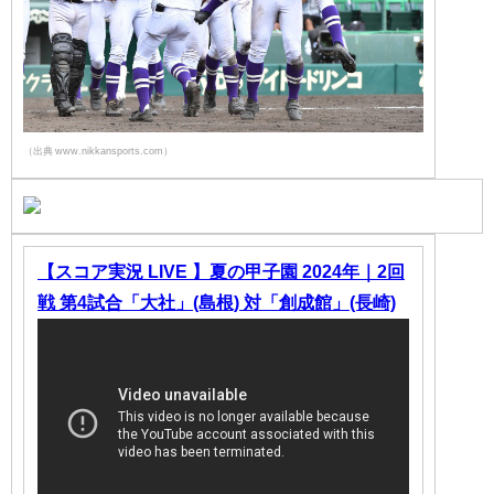
（出典 www.nikkansports.com）
【スコア実況 LIVE 】夏の甲子園 2024年｜2回
戦 第4試合「大社」(島根) 対「創成館」(長崎)