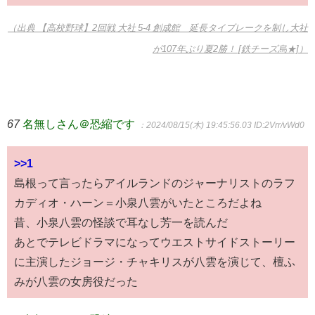
（出典 【高校野球】2回戦 大社 5-4 創成館 延長タイブレークを制し大社
が107年ぶり夏2勝！ [鉄チーズ烏★]）
67
名無しさん＠恐縮です
：2024/08/15(木) 19:45:56.03
ID:2Vrr/vWd0
>>1
島根って言ったらアイルランドのジャーナリストのラフ
カディオ・ハーン＝小泉八雲がいたところだよね
昔、小泉八雲の怪談で耳なし芳一を読んだ
あとでテレビドラマになってウエストサイドストーリー
に主演したジョージ・チャキリスが八雲を演じて、檀ふ
みが八雲の女房役だった