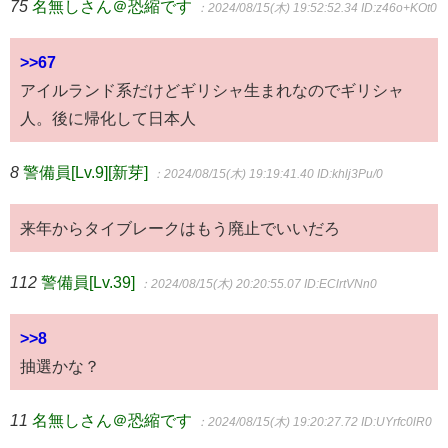
75
名無しさん＠恐縮です
：2024/08/15(木) 19:52:52.34
ID:z46o+KOt0
>>67
アイルランド系だけどギリシャ生まれなのでギリシャ
人。後に帰化して日本人
8
警備員[Lv.9][新芽]
：2024/08/15(木) 19:19:41.40
ID:khlj3Pu/0
来年からタイブレークはもう廃止でいいだろ
112
警備員[Lv.39]
：2024/08/15(木) 20:20:55.07
ID:EClrtVNn0
>>8
抽選かな？
11
名無しさん＠恐縮です
：2024/08/15(木) 19:20:27.72
ID:UYrfc0lR0