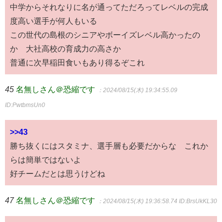
中学からそれなりに名が通ってただろってレベルの完成
度高い選手が何人もいる
この世代の島根のシニアやボーイズレベル高かったの
か 大社高校の育成力の高さか
普通に次早稲田食いもあり得るぞこれ
45
名無しさん＠恐縮です
：2024/08/15(木) 19:34:55.09
ID:PwtbmsUn0
>>43
勝ち抜くにはスタミナ、選手層も必要だからな これか
らは簡単ではないよ
好チームだとは思うけどね
47
名無しさん＠恐縮です
：2024/08/15(木) 19:36:58.74
ID:BrsUkKL30