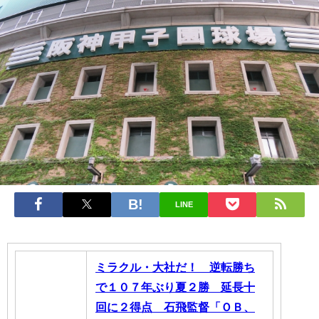
LINE
ミラクル・大社だ！ 逆転勝ち
で１０７年ぶり夏２勝 延長十
回に２得点 石飛監督「ＯＢ、