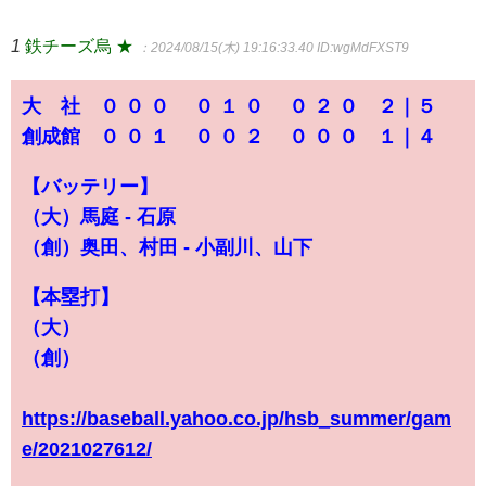
1
鉄チーズ烏 ★
：2024/08/15(木) 19:16:33.40
ID:wgMdFXST9
大 社 ０ ０ ０ ０ １ ０ ０ ２ ０ ２｜５
創成館 ０ ０ １ ０ ０ ２ ０ ０ ０ １｜４
【バッテリー】
（大）馬庭 - 石原
（創）奥田、村田 - 小副川、山下
【本塁打】
（大）
（創）
https://baseball.yahoo.co.jp/hsb_summer/gam
e/2021027612/