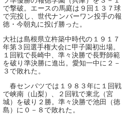
で撃破。エースの馬庭は９回１３７球
で完投し、世代ナンバーワン投手の報
徳・今朝丸に投げ勝った。
大社は島根県立杵築中時代の１９１７
年第３回選手権大会に甲子園初出場。
１回戦で長崎中、準々決勝で長野師範
を破り準決勝に進出。愛知一中に２－
３で敗れた。
春センバツでは１９８３年に１回戦
で峡南（山梨）、２回戦で東北（宮
城）を破り２勝。準々決勝で池田（徳
島）に０－８で敗れた。