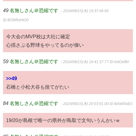
49
名無しさん＠恐縮です
：2024/08/15(木) 19:37:46.60
ID:BOW9sHtO0
今大会のMVP校は大社に確定
心揺さぶる野球をやってるのが偉い
59
名無しさん＠恐縮です
：2024/08/15(木) 19:41:37.77
ID:hldOeffi0
>>49
石橋と小松大谷も捨てがたい
84
名無しさん＠恐縮です
：2024/08/15(木) 20:03:01.00
ID:WXktl5bE0
19/20が島根で唯一の県外が鳥取で文句いうんかいｗ