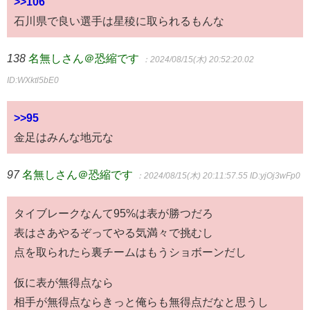
>>106
石川県で良い選手は星稜に取られるもんな
138
名無しさん＠恐縮です
：2024/08/15(木) 20:52:20.02
ID:WXktl5bE0
>>95
金足はみんな地元な
97
名無しさん＠恐縮です
：2024/08/15(木) 20:11:57.55
ID:yjOj3wFp0
タイブレークなんて95%は表が勝つだろ
表はさあやるぞってやる気満々で挑むし
点を取られたら裏チームはもうショボーンだし
仮に表が無得点なら
相手が無得点ならきっと俺らも無得点だなと思うし