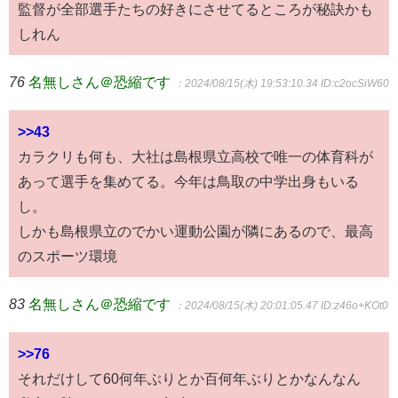
監督が全部選手たちの好きにさせてるところが秘訣かも
しれん
76
名無しさん＠恐縮です
：2024/08/15(木) 19:53:10.34
ID:c2ocSiW60
>>43
カラクリも何も、大社は島根県立高校で唯一の体育科が
あって選手を集めてる。今年は鳥取の中学出身もいる
し。
しかも島根県立のでかい運動公園が隣にあるので、最高
のスポーツ環境
83
名無しさん＠恐縮です
：2024/08/15(木) 20:01:05.47
ID:z46o+KOt0
>>76
それだけして60何年ぶりとか百何年ぶりとかなんなん