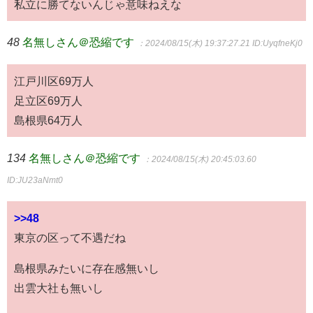
私立に勝てないんじゃ意味ねえな
48
名無しさん＠恐縮です
：2024/08/15(木) 19:37:27.21
ID:UyqfneKj0
江戸川区69万人
足立区69万人
島根県64万人
134
名無しさん＠恐縮です
：2024/08/15(木) 20:45:03.60
ID:JU23aNmt0
>>48
東京の区って不遇だね
島根県みたいに存在感無いし
出雲大社も無いし