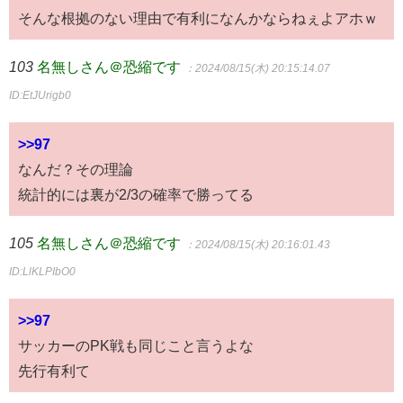
そんな根拠のない理由で有利になんかならねぇよアホｗ
103
名無しさん＠恐縮です
：2024/08/15(木) 20:15:14.07
ID:EtJUrigb0
>>97
なんだ？その理論
統計的には裏が2/3の確率で勝ってる
105
名無しさん＠恐縮です
：2024/08/15(木) 20:16:01.43
ID:LlKLPIbO0
>>97
サッカーのPK戦も同じこと言うよな
先行有利て