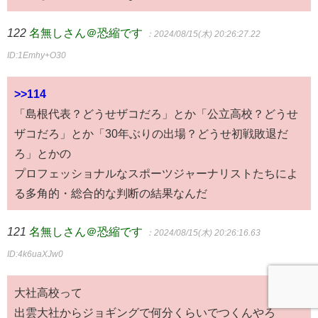
122
名無しさん＠恐縮です
：2024/08/15(木) 20:26:27.22
ID:1Emhy+O30
>>114
「島根代表？どうせザコだろ」とか「公立高校？どうせ
ザコだろ」とか「30年ぶりの出場？どうせ初戦敗退だ
ろ」とかの
プロフェッショナルなスポーツジャーナリストたちによ
る多角的・総合的な判断の結果なんだ
121
名無しさん＠恐縮です
：2024/08/15(木) 20:26:16.63
ID:4k6uaXJw0
大社高校って
出雲大社からジョギングで何分くらいでつくんやろ