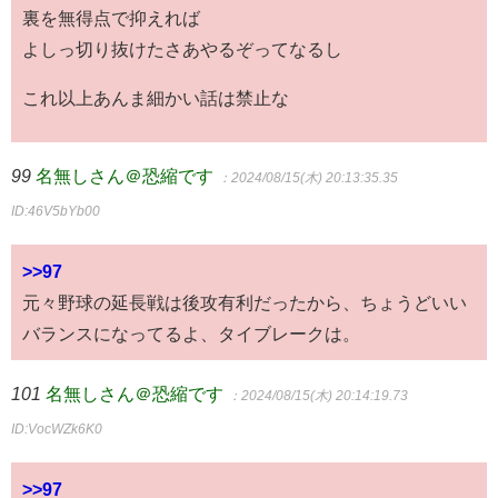
裏を無得点で抑えれば
よしっ切り抜けたさあやるぞってなるし
これ以上あんま細かい話は禁止な
99
名無しさん＠恐縮です
：2024/08/15(木) 20:13:35.35
ID:46V5bYb00
>>97
元々野球の延長戦は後攻有利だったから、ちょうどいい
バランスになってるよ、タイブレークは。
101
名無しさん＠恐縮です
：2024/08/15(木) 20:14:19.73
ID:VocWZk6K0
>>97