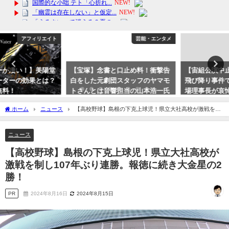
芸能・エンタメ
芸能・エンタメ
【宝塚】念書と口止め料！衝撃告
【宙組公演中止】タカラジェンヌ
白をした元劇団スタッフのヤマモ
飛び降り事件で、宝塚歌劇団・木
トさんとは音響担当の山本浩一氏
場理事長が哀悼の意。事件の場所
か？
は阪急今津線「宝塚南口」歩5分
ホーム
ニュース
【高校野球】島根の下克上球児！県立大社高校が激戦を制
2023年10月15日
2023年10月2日
し107年ぶり連勝。報徳に続き大金星の2勝！
ニュース
【高校野球】島根の下克上球児！県立大社高校が
激戦を制し107年ぶり連勝。報徳に続き大金星の2
勝！
PR
2024年8月16日
2024年8月15日