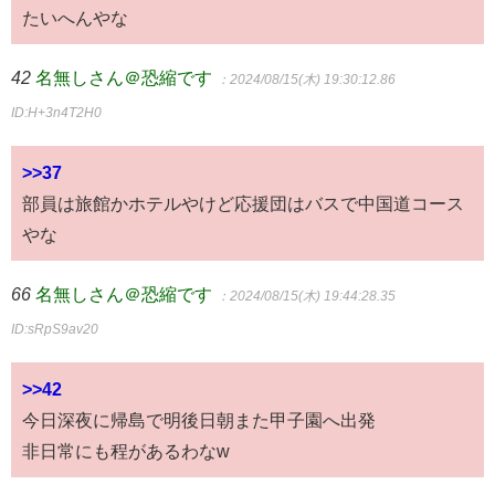
たいへんやな
42
名無しさん＠恐縮です
：2024/08/15(木) 19:30:12.86
ID:H+3n4T2H0
>>37
部員は旅館かホテルやけど応援団はバスで中国道コース
やな
66
名無しさん＠恐縮です
：2024/08/15(木) 19:44:28.35
ID:sRpS9av20
>>42
今日深夜に帰島で明後日朝また甲子園へ出発
非日常にも程があるわなw