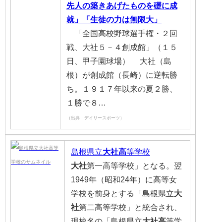
先人の築きあげたものを礎に成
就」「生徒の力は無限大」
「全国高校野球選手権・２回
戦、大社５－４創成館」（１５
日、甲子園球場） 大社（島
根）が創成館（長崎）に逆転勝
ち。１９１７年以来の夏２勝、
１勝で８…
（出典：デイリースポーツ）
島根県立
大社高
等学校
大社
第一高等学校」となる。翌
1949年（昭和24年）に高等女
学校を前身とする「島根県立
大
社
第二高等学校」と統合され、
現校名の「島根県立
大社高
等学