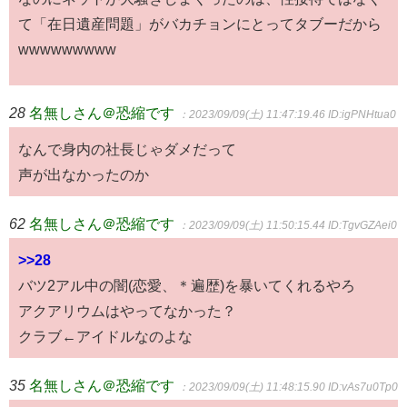
て「在日遺産問題」がバカチョンにとってタブーだから
wwwwwwwww
28
名無しさん＠恐縮です
：2023/09/09(土) 11:47:19.46
ID:igPNHtua0
なんで身内の社長じゃダメだって
声が出なかったのか
62
名無しさん＠恐縮です
：2023/09/09(土) 11:50:15.44
ID:TgvGZAei0
>>28
バツ2アル中の闇(恋愛、＊遍歴)を暴いてくれるやろ
アクアリウムはやってなかった？
クラブ←アイドルなのよな
35
名無しさん＠恐縮です
：2023/09/09(土) 11:48:15.90
ID:vAs7u0Tp0