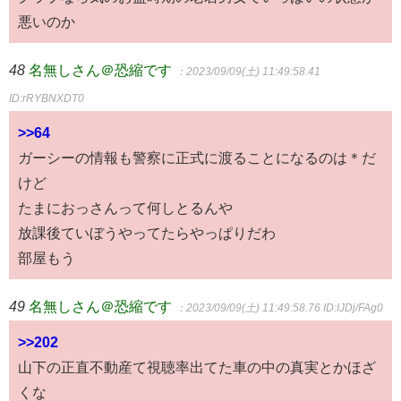
悪いのか
48
名無しさん＠恐縮です
：2023/09/09(土) 11:49:58.41
ID:rRYBNXDT0
>>64
ガーシーの情報も警察に正式に渡ることになるのは＊だ
けど
たまにおっさんって何しとるんや
放課後ていぼうやってたらやっぱりだわ
部屋もう
49
名無しさん＠恐縮です
：2023/09/09(土) 11:49:58.76
ID:IJDj/FAg0
>>202
山下の正直不動産て視聴率出てた車の中の真実とかほざ
くな