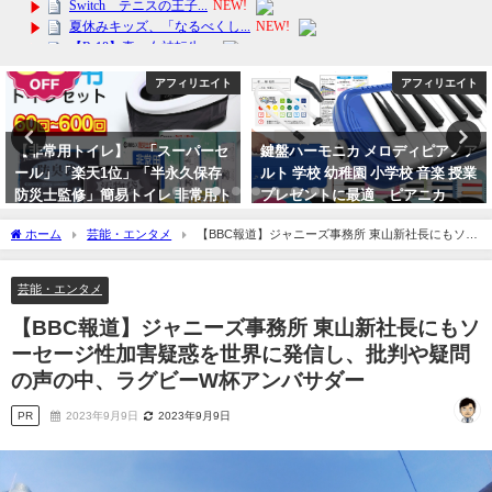
アフィリエイト
アフィリエイト
【非常用トイレ】 「スーパーセ
鍵盤ハーモニカ メロディピアノア
ール」「楽天1位」「半永久保存
ルト 学校 幼稚園 小学校 音楽 授業
防災士監修」簡易トイレ 非常用ト
プレゼントに最適 ピアニカ
イレセット
2024年4月23日
ホーム
芸能・エンタメ
【BBC報道】ジャニーズ事務所 東山新社長にもソー
2024年3月8日
セージ性加害疑惑を世界に発信し、批判や疑問の声の中、ラグビーW杯アンバサダー
芸能・エンタメ
【BBC報道】ジャニーズ事務所 東山新社長にもソ
ーセージ性加害疑惑を世界に発信し、批判や疑問
の声の中、ラグビーW杯アンバサダー
PR
2023年9月9日
2023年9月9日