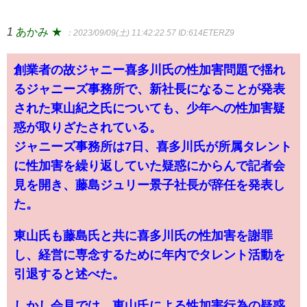
1
あかみ ★
：2023/09/09(土) 11:42:22.57
ID:614ETERZ9
創業者の故ジャニー喜多川氏の性加害問題で揺れ
るジャニーズ事務所で、新社長になることが発表
された東山紀之氏についても、少年への性加害疑
惑が取りざたされている。
ジャニーズ事務所は7日、喜多川氏が所属タレント
に性加害を繰り返していた疑惑にからんで記者会
見を開き、藤島ジュリー景子社長が辞任を発表し
た。
東山氏も藤島氏と共に喜多川氏の性加害を謝罪
し、経営に専念するために年内でタレント活動を
引退すると述べた。
しかし会見では、東山氏による性加害行為の疑惑