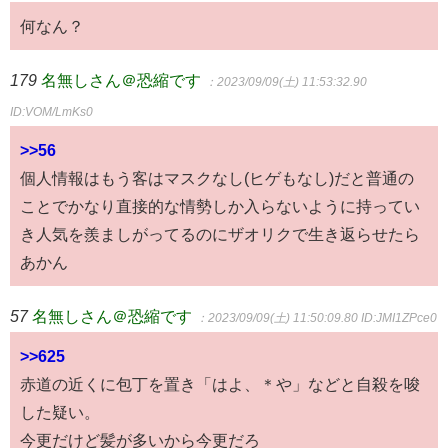
何なん？
179
名無しさん＠恐縮です
：2023/09/09(土) 11:53:32.90
ID:VOM/LmKs0
>>56
個人情報はもう客はマスクなし(ヒゲもなし)だと普通の
ことでかなり直接的な情勢しか入らないように持ってい
き人気を羨ましがってるのにザオリクで生き返らせたら
あかん
57
名無しさん＠恐縮です
：2023/09/09(土) 11:50:09.80
ID:JMI1ZPce0
>>625
赤道の近くに包丁を置き「はよ、＊や」などと自殺を唆
した疑い。
今更だけど髪が多いから今更だろ