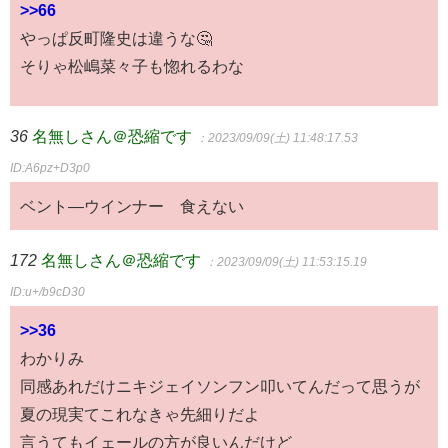
>>66
やっぱ反町隆史は違うな🤔
そりゃ松嶋菜々子も惚れるわな
36
名無しさん＠恐縮です
：2023/09/09(土) 11:48:17.53
ID:A6pz+D3p0
ベント―ウインナー 食えない
172
名無しさん＠恐縮です
：2023/09/09(土) 11:53:15.19
ID:u+/b9cD30
>>36
わかりみ
同感あれだけニキジェイソンフン叩いてんだって思うが
夏の現実てこれなきゃ先細りだよ
言うてもイェールの方が良いんだけど