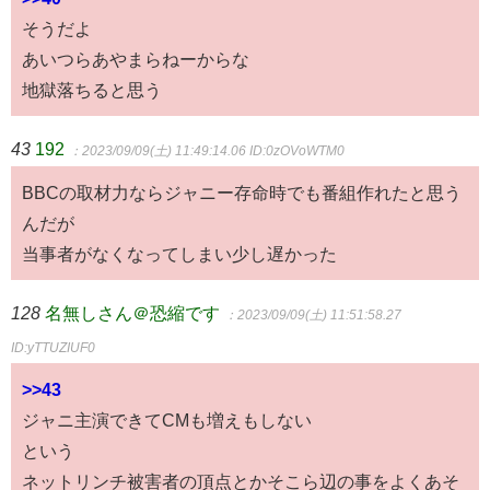
そうだよ
あいつらあやまらねーからな
地獄落ちると思う
43
192
：2023/09/09(土) 11:49:14.06
ID:0zOVoWTM0
BBCの取材力ならジャニー存命時でも番組作れたと思う
んだが
当事者がなくなってしまい少し遅かった
128
名無しさん＠恐縮です
：2023/09/09(土) 11:51:58.27
ID:yTTUZIUF0
>>43
ジャニ主演できてCMも増えもしない
という
ネットリンチ被害者の頂点とかそこら辺の事をよくあそ