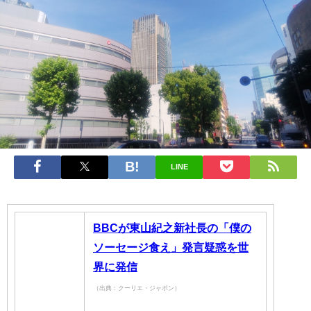
LINE
BBCが東山紀之新社長の「僕の
ソーセージ食え」発言疑惑を世
界に発信
（出典：クーリエ・ジャポン）