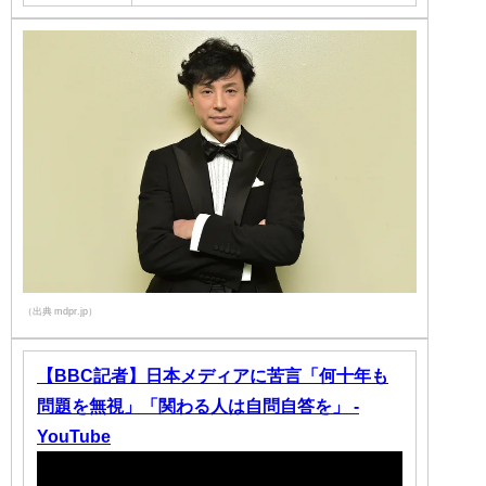
（出典 mdpr.jp）
【BBC記者】日本メディアに苦言「何十年も
問題を無視」「関わる人は自問自答を」 -
YouTube