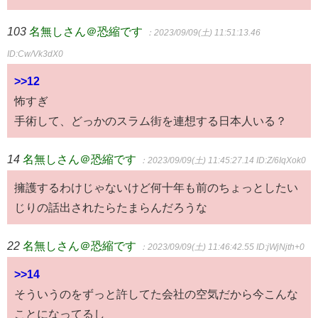
103
名無しさん＠恐縮です
：2023/09/09(土) 11:51:13.46
ID:Cw/Vk3dX0
>>12
怖すぎ
手術して、どっかのスラム街を連想する日本人いる？
14
名無しさん＠恐縮です
：2023/09/09(土) 11:45:27.14
ID:Z/6IqXok0
擁護するわけじゃないけど何十年も前のちょっとしたい
じりの話出されたらたまらんだろうな
22
名無しさん＠恐縮です
：2023/09/09(土) 11:46:42.55
ID:jWjNjth+0
>>14
そういうのをずっと許してた会社の空気だから今こんな
ことになってるし