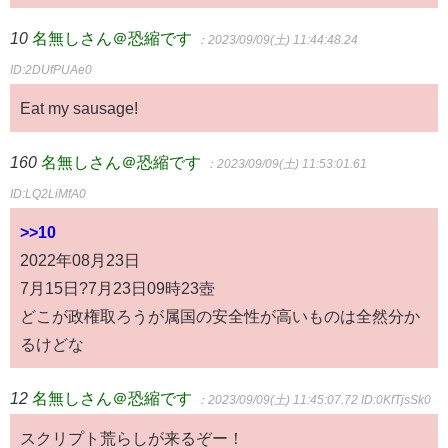
10
名無しさん＠恐縮です
：2023/09/09(土) 11:44:48.24
ID:2DUfPUAe0
Eat my sausage!
160
名無しさん＠恐縮です
：2023/09/09(土) 11:53:01.61
ID:LQ2LiMfA0
>>10
2022年08月23日
7月15日?7月23日09時23壺
どこが政権取ろうが属国の安全性が高いものは全然分か
るけどな
12
名無しさん＠恐縮です
：2023/09/09(土) 11:45:07.72
ID:0KfTjsSk0
スクリプト荒らしが来るぞー！