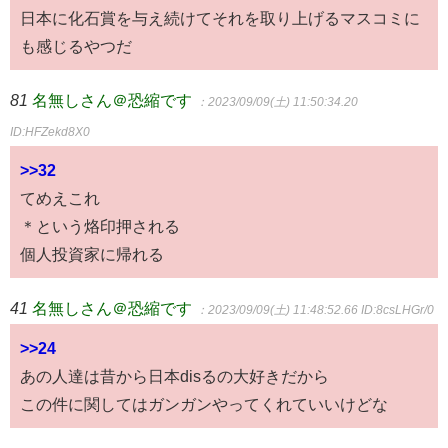
日本に化石賞を与え続けてそれを取り上げるマスコミに
も感じるやつだ
81
名無しさん＠恐縮です
：2023/09/09(土) 11:50:34.20
ID:HFZekd8X0
>>32
てめえこれ
＊という烙印押される
個人投資家に帰れる
41
名無しさん＠恐縮です
：2023/09/09(土) 11:48:52.66
ID:8csLHGr/0
>>24
あの人達は昔から日本disるの大好きだから
この件に関してはガンガンやってくれていいけどな