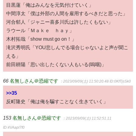
目黒蓮「俺はみんなを元気付けていく」
中間淳太「僕は外部の人間を雇用するべきだと思った」
河合郁人「ジャニー喜多川氏は許したくもない」
ラウール「Ｍａｋｅ ｈａｙ」
木村拓哉「show must go on！」
滝沢秀明氏「YOU悲しんでる場合じゃないよと声が聞こ
える」
前田耕陽「思い出したくない人もいる(嗚咽)」
66
名無しさん＠恐縮です
：2023/09/09(土) 11:50:20.48
ID:0KfTjsSk0
>>35
反町隆史「俺は俺を騙すことなく生きていく」
153
名無しさん＠恐縮です
：2023/09/09(土) 11:52:51.11
ID:4VAapl7f0