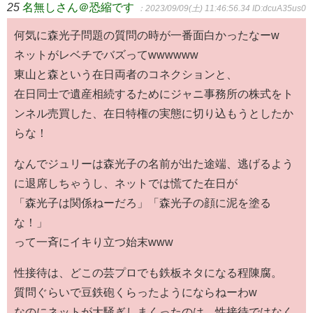
25
名無しさん＠恐縮です
：2023/09/09(土) 11:46:56.34
ID:dcuA35us0
何気に森光子問題の質問の時が一番面白かったなーw
ネットがレベチでバズってwwwwww
東山と森という在日両者のコネクションと、
在日同士で遺産相続するためにジャニ事務所の株式をト
ンネル売買した、在日特権の実態に切り込もうとしたか
らな！
なんでジュリーは森光子の名前が出た途端、逃げるよう
に退席しちゃうし、ネットでは慌てた在日が
「森光子は関係ねーだろ」「森光子の顔に泥を塗る
な！」
って一斉にイキり立つ始末www
性接待は、どこの芸プロでも鉄板ネタになる程陳腐。
質問ぐらいで豆鉄砲くらったようにならねーわw
なのにネットが大騒ぎしまくったのは、性接待ではなく