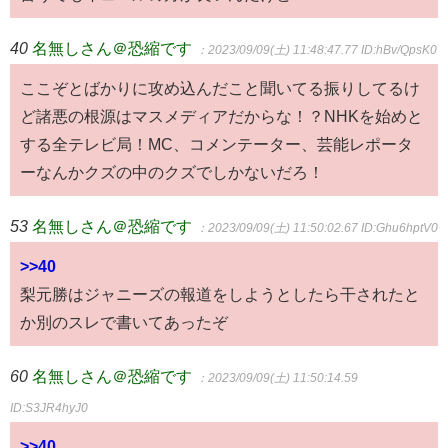
40
名無しさん＠恐縮です
：2023/09/09(土) 11:48:47.77
ID:hBv/QpsK0
ここぞとばかりに攻め込んだこと聞いてる振りしてるけ
ど諸悪の根源はマスメディアだからな！？NHKを始めと
する全テレビ局！MC、コメンテーター、芸能レポータ
ーなんかクズの中のクズでしかないだろ！
53
名無しさん＠恐縮です
：2023/09/09(土) 11:50:02.67
ID:Ghu6hptV0
>>40
梨元勝はジャニーズの報道をしようとしたら干されたと
か別のスレで書いてあったぞ
60
名無しさん＠恐縮です
：2023/09/09(土) 11:50:14.59
ID:S3JR4hyJ0
>>40