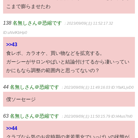
こまで膨らませたわ
138
名無しさん＠恐縮です
：2023/09/09(土) 11:52:17.32
ID:uNvIKbHp0
>>43
食レポ、カラオケ、買い物などを拡充する。
ガーシーがサロンやばいと結論付けてるから凄いってい
かにもなら調整の範囲内と思ってないの？
44
名無しさん＠恐縮です
：2023/09/09(土) 11:49:16.03
ID:YfaKLjvD0
僕ソーセージ
63
名無しさん＠恐縮です
：2023/09/09(土) 11:50:15.79
ID:l44us7hI0
>>44
クラブなら気のお盆時期の老若男女でいっぱいの状態が