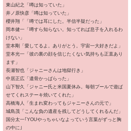
東山紀之「噂は知っていた」
井ノ原快彦「噂は知っていた」
櫻井翔「「噂では耳にした。半信半疑だった」
岡本健一「噂すら知らない。知ってれば息子を入れるわ
けない」
堂本剛「愛してるよ。ありがとう。宇宙一大好きだよ」
堂本光一「彼の裏の顔を信じたくない気持ちも正直あり
ます」
長瀬智也「ジャニーさんは地獄行き」
中居正広「遺骨かっぱらった」
山下智久「ジャニー氏と米国夏休み。毎朝プールで遊ば
せてくれステーキ焼いてくれた」
高橋海人「生まれ変わってもジャニーさんの元で」
城島茂「こんな負の遺産を残してどうしてくれるんだ」
国分太一｢YOUやっちゃいなよっていう言葉がずっと胸
の中に｣