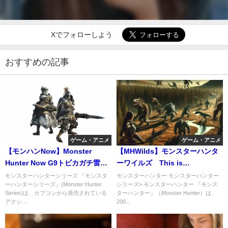
Xでフォローしよう
おすすめの記事
ゲーム・アニメ
ゲーム・アニメ
【モンハンNow】Monster
【MHWilds】モンスターハンタ
Hunter Now G9トビカガチ雷弓
ーワイルズ This is
装備 9ジュラ狩猟可能
BRUTALITY
モンスターハンターシリーズ 『モンスタ
モンスターハンター モンスターハンター
ーハンターシリーズ』(Monster Hunter
シリーズ> モンスターハンター 『モンス
Series)は、カプコンから発売されている
ターハンター』（Monster Hunter）は、
アクシ...
200...