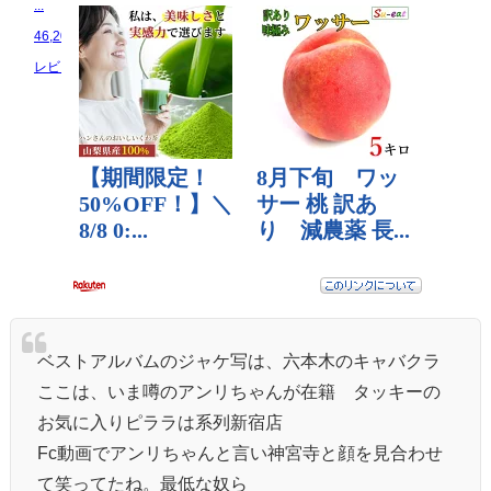
...
46,200 円
レビュー数：0
ベストアルバムのジャケ写は、六本木のキャバクラ
ここは、いま噂のアンリちゃんが在籍 タッキーの
お気に入りピララは系列新宿店
Fc動画でアンリちゃんと言い神宮寺と顔を見合わせ
て笑ってたね。最低な奴ら