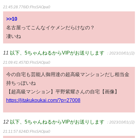
21:45:28.776
ID:FhsSAOpa0
>>10
名古屋ってこんなイケメンだらけなの？
凄いね
11
以下、5ちゃんねるからVIPがお送りします
：2023/10/01(日)
21:09:41.457
ID:FhsSAOpa0
今の自宅も芸能人御用達の超高級マンションだし相当金
持ちっぽいね
【超高級マンション】平野紫耀さんの自宅【画像】
https://jitakukoukai.com/?p=27008
12
以下、5ちゃんねるからVIPがお送りします
：2023/10/01(日)
21:11:57.624
ID:FhsSAOpa0