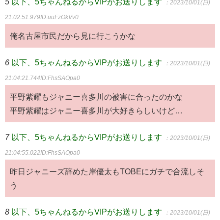
5
以下、5ちゃんねるからVIPがお送りします
：2023/10/01(日)
21:02:51.979
ID:uuFzOkVv0
俺名古屋市民だから見に行こうかな
6
以下、5ちゃんねるからVIPがお送りします
：2023/10/01(日)
21:04:21.744
ID:FhsSAOpa0
平野紫耀もジャニー喜多川の被害に合ったのかな
平野紫耀はジャニー喜多川が大好きらしいけど…
7
以下、5ちゃんねるからVIPがお送りします
：2023/10/01(日)
21:04:55.022
ID:FhsSAOpa0
昨日ジャニーズ辞めた岸優太もTOBEにガチで合流しそ
う
8
以下、5ちゃんねるからVIPがお送りします
：2023/10/01(日)