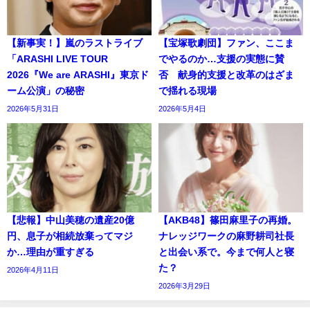
【新事実！】嵐のラストライブ
【宝塚歌劇団】ファン、ここま
「ARASHI LIVE TOUR
でやるのか…支援の実態に賛
2026『We are ARASHI』東京ド
否 献身的支援と改革のはざま
ーム公演」の秘密
で揺れる現場
2026年5月31日
2026年5月4日
【悲報】中山美穂の遺産20億
【AKB48】篠田麻里子の再婚。
円、息子が相続放棄ってマジ
ナレッジワークの麻野耕司社長
か…理由が重すぎる
と出会い系で。今まで何人と寝
た？
2026年4月11日
2026年3月29日