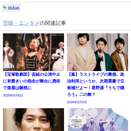
pickup
芸能・エンタメ
の関連記事
【宝塚歌劇団】宙組の公演中止
【嵐】ラストライブの裏側。政
に有愛きいの怨念が舞台に憑依
治利用というか、次期選書で立
で楽屋は騒然に
候補だよ〜！星野源『うちで踊
ろう』二の舞？
2026年6月6日
2026年6月6日