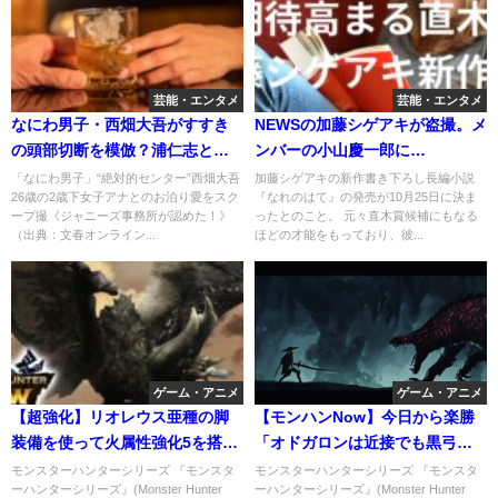
芸能・エンタメ
芸能・エンタメ
なにわ男子・西畑大吾がすすき
NEWSの加藤シゲアキが盗撮。メ
の頭部切断を模倣？浦仁志と同
ンバーの小山慶一郎に
様にウィッグで女装してホテル
X（Twitter）で指摘されるｗ
「なにわ男子」“絶対的センター”西畑大吾
加藤シゲアキの新作書き下ろし長編小説
26歳の2歳下女子アナとのお泊り愛をスク
『なれのはて』の発売が10月25日に決ま
へ！相手の女子アナは田村瑠奈
ープ撮《ジャニーズ事務所が認めた！》
ったとのこと。 元々直木賞候補にもなる
とは似ていないそうですね。
（出典：文春オンライン...
ほどの才能をもっており、彼...
ゲーム・アニメ
ゲーム・アニメ
【超強化】リオレウス亜種の脚
【モンハンNow】今日から楽勝
装備を使って火属性強化5を搭載
「オドガロンは近接でも黒弓で
したライトボウガン装備
も●●●するだけで超余裕」
モンスターハンターシリーズ 『モンスタ
モンスターハンターシリーズ 『モンスタ
ーハンターシリーズ』(Monster Hunter
ーハンターシリーズ』(Monster Hunter