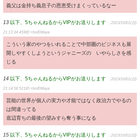
義父は金持ち義息子の恩恵受けまくっているなー
13
以下、5ちゃんねるからVIPがお送りします
：2023/10/01(日)
21:13:34.459
ID:+ho/EMaya
こういう家のやつをいれることで中部圏のビジネスも展
開しやすくしようというジャニーズの゙いやらしさを感
じる
14
以下、5ちゃんねるからVIPがお送りします
：2023/10/01(日)
21:14:58.521
ID:+ho/EMaya
芸能の世界が個人の実力や才能ではなく政治力でやるの
は間違ってる
底辺育ちの最後の望みすら奪う事になる
15
以下、5ちゃんねるからVIPがお送りします
：2023/10/01(日)