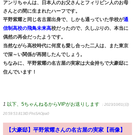
アンリちゃんは、日本人のお父さんとフィリピン人のお母
さんとの間に生まれたハーフです。
平野紫耀と同じ名古屋出身で、しかも通っていた学校が
通
信制高校の飛鳥未来高
校だったので、久しぶりの、本当に
偶然の再会だったようです。
当然ながら高校時代に何度も愛し合った二人は、また東京
で深～い関係が再開したんでしょう。
ちなみに、平野紫耀の名古屋の実家は大金持ちで大豪邸に
住んでいます！
1
以下、5ちゃんねるからVIPがお送りします
：2023/10/01(日)
20:59:53.813
ID:FhsSAOpa0
【大豪邸】平野紫耀さんの名古屋の実家【画像】