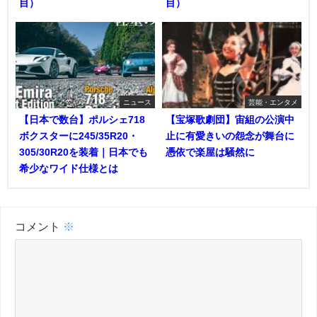
目）
目）
ニュース
芸能・エンタメ
【日本で数台】ポルシェ718
【宝塚歌劇団】宙組の公演中
ボクスターに245/35R20・
止に有愛きいの怨念が舞台に
305/30R20を装着｜日本でも
憑依で楽屋は騒然に
希少なワイド仕様とは
コメント
※