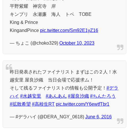
平野紫耀 神宮寺 岸
キンプリ 永瀬廉 海人 トベ TOBE
King & Prince
KingandPince
pic.twitter.com/Sm92E1yZ16
— ちょこ (@choko329)
October 10, 2023
昨日発表されたファイナリスト まずはこの２人！水
越安里 屋良沙織 当日会場で応援求ム！
そして残るファイナリストの情報も公開予定！
#デラ
ハイ
#水越安里
#あんあん
#屋良沙織
#ちんたろう
#拡散希望
#高校生RT
pic.twitter.com/Y6ewtfTbr1
— #デラハイ (@DERA_NGY_0618)
June 6, 2016