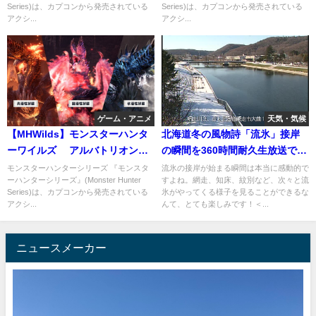
Series)は、カプコンから発売されている
Series)は、カプコンから発売されている
アクシ...
アクシ...
ゲーム・アニメ
天気・気候
【MHWilds】モンスターハンタ
北海道冬の風物詩「流氷」接岸
ーワイルズ アルバトリオンを5
の瞬間を360時間耐久生放送で熱
分針で沈めてしまう太刀
視線！
モンスターハンターシリーズ 『モンスタ
流氷の接岸が始まる瞬間は本当に感動的で
ーハンターシリーズ』(Monster Hunter
すよね。網走、知床、紋別など、次々と流
Series)は、カプコンから発売されている
氷がやってくる様子を見ることができるな
アクシ...
んて、とても楽しみです！＜...
ニュースメーカー