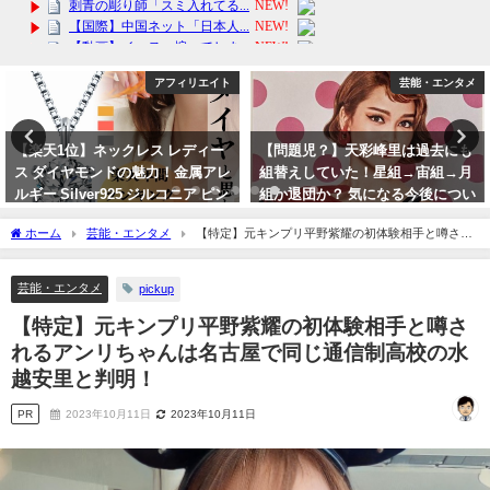
芸能・エンタメ
アフィリエイト
【問題児？】天彩峰里は過去にも
カラコン ワンデー【もれなく1箱
組替えしていた！星組→宙組→月
無料！】 1箱 10枚 入/3箱合計 30
組か退団か？ 気になる今後につい
枚入り ReVIA 1day COLOR あす
て衝撃情報！
楽/送料無料(ネコポス)
ホーム
芸能・エンタメ
【特定】元キンプリ平野紫耀の初体験相手と噂され
2023年10月7日
2024年1月29日
るアンリちゃんは名古屋で同じ通信制高校の水越安里と判明！
芸能・エンタメ
pickup
【特定】元キンプリ平野紫耀の初体験相手と噂さ
れるアンリちゃんは名古屋で同じ通信制高校の水
越安里と判明！
PR
2023年10月11日
2023年10月11日