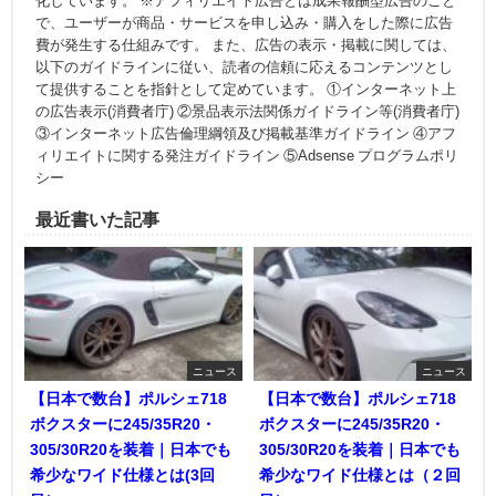
化しています。 ※アフィリエイト広告とは成果報酬型広告のこと
で、ユーザーが商品・サービスを申し込み・購入をした際に広告
費が発生する仕組みです。 また、広告の表示・掲載に関しては、
以下のガイドラインに従い、読者の信頼に応えるコンテンツとし
て提供することを指針として定めています。 ①インターネット上
の広告表示(消費者庁) ②景品表示法関係ガイドライン等(消費者庁)
③インターネット広告倫理綱領及び掲載基準ガイドライン ④アフ
ィリエイトに関する発注ガイドライン ⑤Adsense プログラムポリ
シー
最近書いた記事
ニュース
ニュース
【日本で数台】ポルシェ718
【日本で数台】ポルシェ718
ボクスターに245/35R20・
ボクスターに245/35R20・
305/30R20を装着｜日本でも
305/30R20を装着｜日本でも
希少なワイド仕様とは(3回
希少なワイド仕様とは（２回