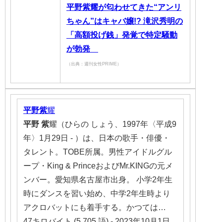
平野紫耀が匂わせてきた“アンリ
ちゃん”はキャバ嬢!? 滝沢秀明の
「高額投げ銭」発覚で特定騒動
が勃発
（出典：週刊女性PRIME）
平野紫
耀
平野
紫
耀（ひらの しょう、1997年〈平成9
年〉1月29日 - ）は、日本の歌手・俳優・
タレント。TOBE所属。男性アイドルグル
ープ・King & PrinceおよびMr.KINGの元メ
ンバー。愛知県名古屋市出身。 小学2年生
時にダンスを習い始め、中学2年生時より
アクロバットにも着手する。かつては…
47キロバイト (5,705 語) - 2023年10月1日