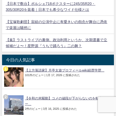
【日本で数台】ポルシェ718ボクスターに245/35R20・
305/30R20を装着｜日本でも希少なワイド仕様とは
【宝塚歌劇団】宙組の公演中止に有愛きいの怨念が舞台に憑依
で楽屋は騒然に
【嵐】ラストライブの裏側。政治利用というか、次期選書で立
候補だよ〜！星野源『うちで踊ろう』二の舞？
今日の人気記事
【上方落語家】月亭太遊プロフィールwiki経歴学歴...
101件のビュー
|
1月 17, 2026 に投稿された
【令和の米騒動】コメの値段が下がらないのを転売ヤ
ー...
2件のビュー
|
3月 16, 2025 に投稿された