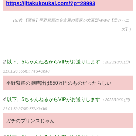
https://jitakukoukai.com/?p=28993
（出典 【画像】平野紫耀の名古屋の実家が大豪邸wwww【元ジャニー
ズ】）
2
以下、5ちゃんねるからVIPがお送りします
：2023/10/01(日)
21:01:26.555
ID:FhsSAOpa0
平野紫耀の腕時計は850万円のものだったらしい
4
以下、5ちゃんねるからVIPがお送りします
：2023/10/01(日)
21:01:58.876
ID:55NKlu3f0
ガチのプリンスじゃん