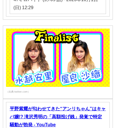
(日) 12:29
（出典 twitter.com）
平野紫耀が匂わせてきた“アンリちゃん”はキャ
バ嬢!? 滝沢秀明の「高額投げ銭」発覚で特定
騒動が勃発 - YouTube