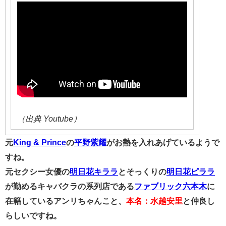
（出典 Youtube）
元
King & Prince
の
平野紫耀
がお熱を入れあげているようで
すね。
元セクシー女優の
明日花キララ
とそっくりの
明日花ピララ
が勤めるキャバクラの系列店である
ファブリック六本木
に
在籍しているアンリちゃんこと、
本名：水越安里
と仲良し
らしいですね。