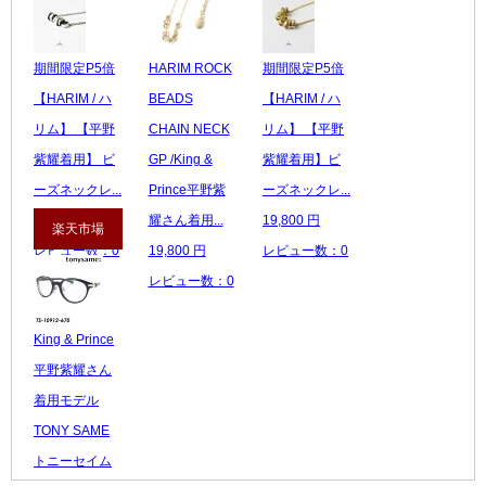
期間限定P5倍
HARIM ROCK
期間限定P5倍
【HARIM / ハ
BEADS
【HARIM / ハ
リム】 【平野
CHAIN NECK
リム】 【平野
紫耀着用】 ビ
GP /King &
紫耀着用】ビ
ーズネックレ...
Prince平野紫
ーズネックレ...
18,700 円
耀さん着用...
19,800 円
楽天市場
レビュー数：0
19,800 円
レビュー数：0
レビュー数：0
King & Prince
平野紫耀さん
着用モデル
TONY SAME
トニーセイム