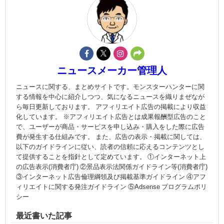
ニュースメーカー管理人
ニュースに関する、まとめサイトです。モンスターハンターに関
する情報を中心に紹介しつつ、気になるニュースを織りまぜなが
ら毎日更新しております。 アフィリエイト広告の掲載により収益
化しています。 ※アフィリエイト広告とは成果報酬型広告のこと
で、ユーザーが商品・サービスを申し込み・購入をした際に広告
費が発生する仕組みです。 また、広告の表示・掲載に関しては、
以下のガイドラインに従い、読者の信頼に応えるコンテンツとし
て提供することを指針として定めています。 ①インターネット上
の広告表示(消費者庁) ②景品表示法関係ガイドライン等(消費者庁)
③インターネット広告倫理綱領及び掲載基準ガイドライン ④アフ
ィリエイトに関する発注ガイドライン ⑤Adsense プログラムポリ
シー
最近書いた記事