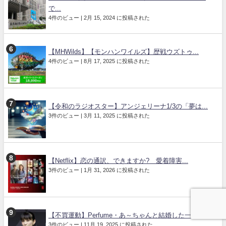
で...
4件のビュー
|
2月 15, 2024 に投稿された
【MHWilds】【モンハンワイルズ】歴戦ウズトゥ...
4件のビュー
|
8月 17, 2025 に投稿された
【令和のラジオスター】アンジェリーナ1/3の「夢は...
3件のビュー
|
3月 11, 2025 に投稿された
【Netflix】恋の通訳、できますか? 愛着障害...
3件のビュー
|
1月 31, 2026 に投稿された
【不買運動】Perfume・あ～ちゃんと結婚した一...
3件のビュー
|
11月 19, 2025 に投稿された