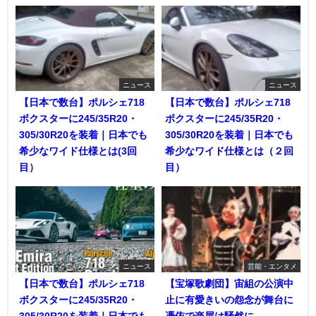
ニュース
ニュース
【日本で数台】ポルシェ718
【日本で数台】ポルシェ718
ボクスターに245/35R20・
ボクスターに245/35R20・
305/30R20を装着｜日本でも
305/30R20を装着｜日本でも
希少なワイド仕様とは(3回
希少なワイド仕様とは（２回
目）
目）
ニュース
芸能・エンタメ
【日本で数台】ポルシェ718
【宝塚歌劇団】宙組の公演中
ボクスターに245/35R20・
止に有愛きいの怨念が舞台に