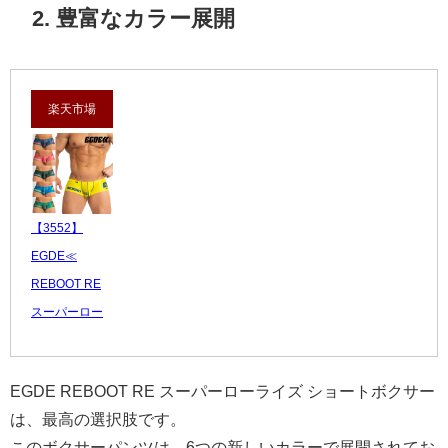
2. 豊富なカラー展開
楽天市場
【3552】
EGDE≪
REBOOT RE
スーパーロー
ライズ ショー
トボクサー
EGDE REBOOT RE スーパーローライズ ショートボクサー
3,080 円
は、最高の選択肢です。
レビュー数：0
このボクサーパンツは、6つの新しいカラーで展開されてお