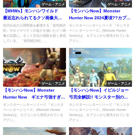
ゲーム・アニメ
ゲーム・アニメ
【MHWs】モンハンワイルド
【モンハンNow】Monster
最近忘れられてるクソ画像大好
Hunter Now 2024夏頃??カプコ
き
ンが過去最大級
現代社会の人間関係を象徴する「批判絶許
モンスターハンターシリーズ 『モンスタ
剣」やロイヤリティの低さを描いたクソ画
ーハンターシリーズ』(Monster Hunter
像が話題に。ネット文化の側面を鋭く表現
Series)は、カプコンから発売されている
している。 「批判絶許剣」...
アクシ...
ゲーム・アニメ
ゲーム・アニメ
【モンハンNow】Monster
【モンハンNow】イビルジョー
Hunter Now ギエナ弓強すぎ
弓完全解説!! モンスター別の
る。武器詳細動画から
『最適な立ち回り』と攻略
モンスターハンターシリーズ 『モンスタ
モンスターハンターシリーズ 『モンスタ
ーハンターシリーズ』(Monster Hunter
ーハンターシリーズ』(Monster Hunter
Series)は、カプコンから発売されている
Series)は、カプコンから発売されている
アクシ...
アクシ...