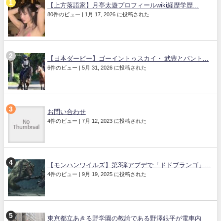
【上方落語家】月亭太遊プロフィールwiki経歴学歴...
80件のビュー
|
1月 17, 2026 に投稿された
【日本ダービー】ゴーイントゥスカイ・ 武豊とパント...
6件のビュー
|
5月 31, 2026 に投稿された
お問い合わせ
4件のビュー
|
7月 12, 2023 に投稿された
【モンハンワイルズ】第3弾アプデで「ドドブランゴ」...
4件のビュー
|
9月 19, 2025 に投稿された
東京都立あきる野学園の教諭である野澤銀平が電車内