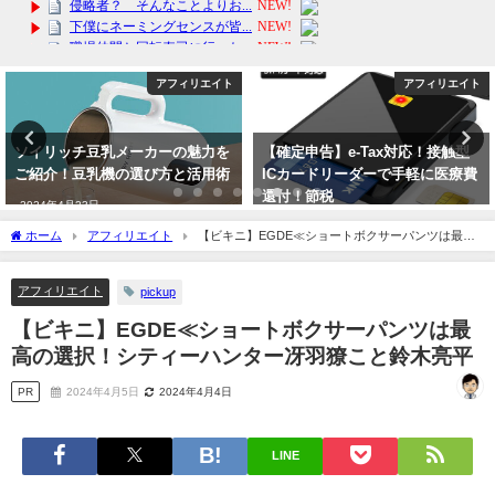
リエイト
アフィリエイト
アフィ
魅力を
【確定申告】e-Tax対応！接触型
【旅行】モバイルバッテリ
活用術
ICカードリーダーで手軽に医療費
適なスマホライフを！
還付！節税
2024年3月26日
2024年1月27日
ホーム
アフィリエイト
【ビキニ】EGDE≪ショートボクサーパンツは最高
の選択！シティーハンター冴羽獠こと鈴木亮平
アフィリエイト
pickup
【ビキニ】EGDE≪ショートボクサーパンツは最
高の選択！シティーハンター冴羽獠こと鈴木亮平
PR
2024年4月5日
2024年4月4日
LINE