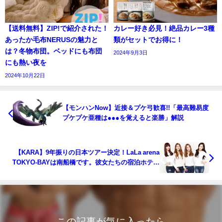
【送料無料】ZIP!で紹介された！
カレー好き必見！絶品カレー3種
あったか毛布NERUSの魅力と
類がセットでお得に！
は？冬物布団。ベッドにも布団
2024年9月3日
にも熱い夜を
2024年10月22日
【モンハンNow】近接＆プケ弓歓喜!!「最高難易度
プケプケ亜種は●●●を覚えると楽勝」解説
【KARA】9年振りの日本ツアー決定！LaLa arena
TOKYO-BAYは南船橋です。彼女たちの宿泊ホテル
は？
この記事が気に入ったら