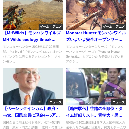
ゲーム・アニメ
ゲーム・アニメ
【MHWilds】モンハンワイルズ
Monster Hunter モンハンワイル
MH Wilds ecology Sneak
ズいよいよ完全オープンワール
Peek! 👀
ドか。
モンスターハンター 2023年11月22日閲
モンスターハンターシリーズ 『モンスタ
覧。 ^ a b c d “『モンハンクロス』はナン
ーハンターシリーズ』(Monster Hunter
バリングとは異なるアクションを！ メイ
Series)は、カプコンから発売されている
ンモン...
アクシ...
ニュース
ニュース
【ベーシックインカム】政府・
【箱根駅伝】往路の全順位・タ
与党、国民全員に現金4～5万円
イム詳細リスト。青学大・黒田
給付へ。もちろん選挙前です。
朝日を５区投入。区間賞は？
国民全員に現金給付を検討、4万～5万円
箱根駅伝102回往路は青学大と國學院大の
の案 政府・与党が調整 政府・与党は9
選手たちの活躍が目立ち、努力とチームワ