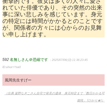
衝撃的です。彼女は多くの人々に愛さ
れていた俳優であり、その突然の出来
事に深い悲しみを感じています。身元
の特定には時間がかかるとのことです
が、関係者の方々には心からのお見舞
い申し上げます。
592
名無しさん＠恐縮です
：2025/07/06(日) 11:36:23.45
ID:uhux+Yxa0
風岡先生すげー
（出典 遠野なぎこさん自宅で発見の遺体 身元特定まで「数日かかる可
能性」 [ひかり★]）