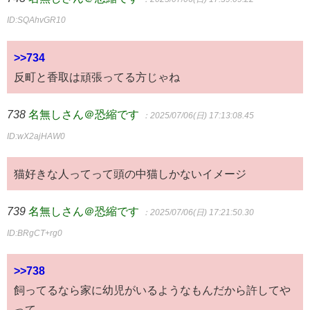
ID:SQAhvGR10
>>734
反町と香取は頑張ってる方じゃね
738
名無しさん＠恐縮です
：2025/07/06(日) 17:13:08.45
ID:wX2ajHAW0
猫好きな人ってって頭の中猫しかないイメージ
739
名無しさん＠恐縮です
：2025/07/06(日) 17:21:50.30
ID:BRgCT+rg0
>>738
飼ってるなら家に幼児がいるようなもんだから許してや
って