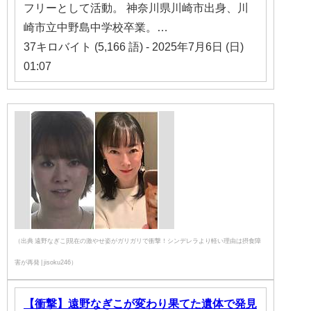
フリーとして活動。 神奈川県川崎市出身、川
崎市立中野島中学校卒業。…
37キロバイト (5,166 語) - 2025年7月6日 (日)
01:07
（出典 遠野なぎこ|現在の激やせ姿がガリガリで衝撃！シンデレラより軽い理由は摂食障
害が再発 | jisoku246）
【衝撃】遠野なぎこが変わり果てた遺体で発見