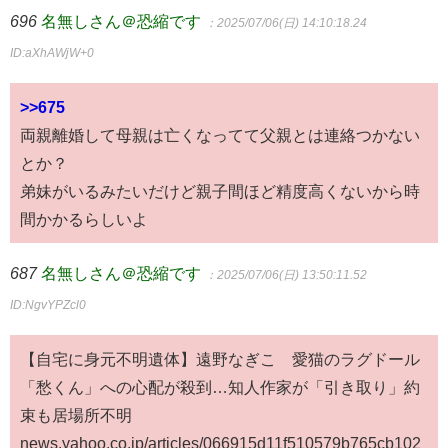
696
名無しさん＠恐縮です
：2025/07/06(日) 14:10:18.24
ID:aXhAWjW+0
>>675
両親離婚して母親は亡くなってて父親とは連絡つかない
とか？
弟妹がいるみたいだけど親子間ほど精度高くないから時
間かかるらしいよ
687
名無しさん＠恐縮です
：2025/07/06(日) 13:50:11.52
ID:NgvYPZcl0
【自宅に身元不明遺体】遠野なぎこ 愛猫のラグドール
「愁くん」への心配が殺到…知人作家が「引き取り」約
束も居場所不明
news.yahoo.co.jp/articles/066915d11f510579b765cb102