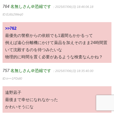
764
名無しさん＠恐縮です
：2025/07/06(日) 18:46:06.18
ID:Ez8z2Weq0
>>762
最優先の警察からの依頼でも1週間もかかるって
例えば遠心分離機にかけて薬品を加えそのまま24時間置
いて沈殿するのを待つみたいな
物理的に時間を置く必要があるような検査なんかね？
757
名無しさん＠恐縮です
：2025/07/06(日) 18:35:40.00
ID:n++1PDdI0
遠野凪子
最後まで幸せになれなかった
かわいそうにな