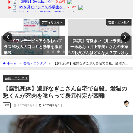
アフィリエイト
芸能・エンタメ
シードワンデーピュアうるおいプ
【写真】有愛きい（井上奈美）、
ラス96枚入の口コミと効果を徹底
一禾あお（井上茉美）さんの実家
解説
のお父さんはどんな人？京つけも
の処近為の井上清孝社長はよく似
2024年3月25日
ホーム
芸能・エンタメ
【腐乱死体】遠野なぎこさん自宅で自殺。愛猫の愁
ていますね。
くんが死肉を喰らって身元特定が困難
2023年10月2日
芸能・エンタメ
【腐乱死体】遠野なぎこさん自宅で自殺。愛猫の
愁くんが死肉を喰らって身元特定が困難
PR
2025年7月7日
2025年7月6日