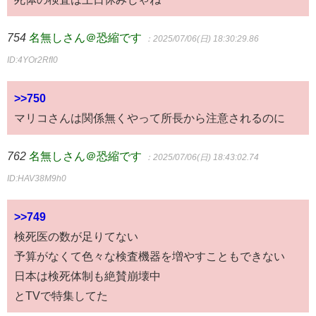
754
名無しさん＠恐縮です
：2025/07/06(日) 18:30:29.86
ID:4YOr2RfI0
>>750
マリコさんは関係無くやって所長から注意されるのに
762
名無しさん＠恐縮です
：2025/07/06(日) 18:43:02.74
ID:HAV38M9h0
>>749
検死医の数が足りてない
予算がなくて色々な検査機器を増やすこともできない
日本は検死体制も絶賛崩壊中
とTVで特集してた