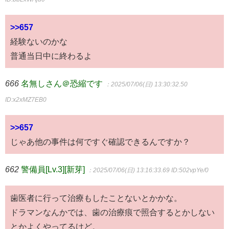
>>657
経験ないのかな
普通当日中に終わるよ
666
名無しさん＠恐縮です
：2025/07/06(日) 13:30:32.50
ID:x2xMZ7EB0
>>657
じゃあ他の事件は何ですぐ確認できるんですか？
662
警備員[Lv.3][新芽]
：2025/07/06(日) 13:16:33.69
ID:502vpYe/0
歯医者に行って治療もしたことないとかかな。
ドラマンなんかでは、歯の治療痕で照合するとかしない
とかよくやってるけど。