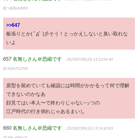
ID:+BZkxhKR0
>>647
板張りとか( ﾟдﾟ )彡そう！とっかえしないと臭い取れな
いよ
657
名無しさん＠恐縮です
：2025/07/06(日) 13:12:04.40
ID:HZe7OJTh0
原型を留めていても確認には時間がかかるって何で理解
できないのかなあ
顔見てはい本人〜で終わりじゃないっつの
江戸時代の行き倒れじゃあるまいし
660
名無しさん＠恐縮です
：2025/07/06(日) 13:14:43.83
ID:bbLxWAju0