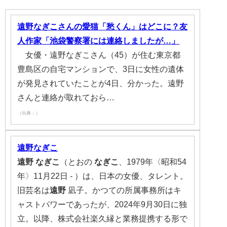
遠野なぎこさんの愛猫「愁くん」はどこに？友
人作家「池袋警察署には連絡しましたが…」
女優・遠野なぎこさん（45）が住む東京都
豊島区の自宅マンションで、3日に女性の遺体
が発見されていたことが4日、分かった。遠野
さんと連絡が取れておら…
（出典：）
遠野なぎこ
遠野
なぎこ
（とおの
なぎこ
、1979年〈昭和54
年〉11月22日 - ）は、日本の女優、タレント。
旧芸名は
遠野
凪子。かつての所属事務所はキ
ャストパワーであったが、2024年9月30日に独
立。以降、株式会社楽久縁と業務提携する形で