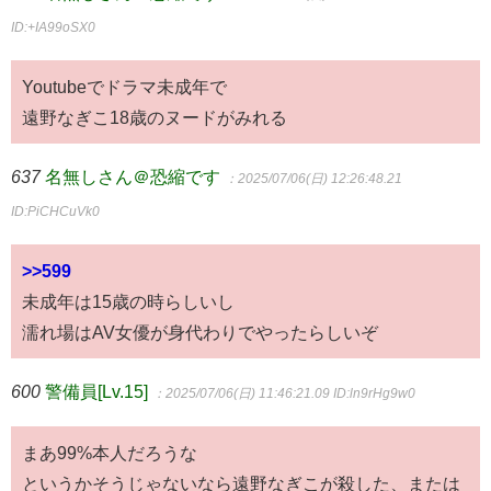
ID:+IA99oSX0
Youtubeでドラマ未成年で
遠野なぎこ18歳のヌードがみれる
637
名無しさん＠恐縮です
：2025/07/06(日) 12:26:48.21
ID:PiCHCuVk0
>>599
未成年は15歳の時らしいし
濡れ場はAV女優が身代わりでやったらしいぞ
600
警備員[Lv.15]
：2025/07/06(日) 11:46:21.09
ID:ln9rHg9w0
まあ99%本人だろうな
というかそうじゃないなら遠野なぎこが殺した、または