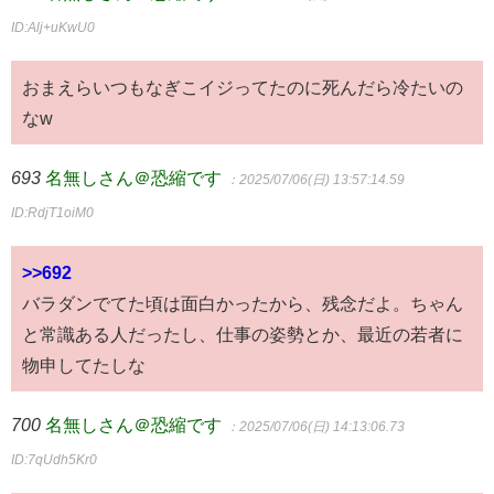
ID:Alj+uKwU0
おまえらいつもなぎこイジってたのに死んだら冷たいの
なw
693
名無しさん＠恐縮です
：2025/07/06(日) 13:57:14.59
ID:RdjT1oiM0
>>692
バラダンでてた頃は面白かったから、残念だよ。ちゃん
と常識ある人だったし、仕事の姿勢とか、最近の若者に
物申してたしな
700
名無しさん＠恐縮です
：2025/07/06(日) 14:13:06.73
ID:7qUdh5Kr0