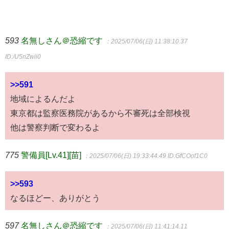
593
名無しさん＠恐縮です
：2025/07/06(日) 11:38:10.37
ID:/U5nZwii0
>>591
地域によるんだよ
東京都は監察医務院があるから不審死は全部検視
他は警察判断で変わるよ
775
警備員[Lv.41][苗]
：2025/07/06(日) 19:33:44.49
ID:GfCOof1C0
>>593
なるほどー、ありがとう
597
名無しさん＠恐縮です
：2025/07/06(日) 11:41:14.11