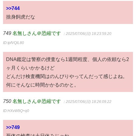
>>744
捨身飼虎だな
749
名無しさん＠恐縮です
：2025/07/06(日) 18:23:59.20
ID:tpfVQlL80
DNA鑑定は警察の捜査なら1週間程度、個人の依頼なら2
ヶ月くらいかかるけど
どんだけ検査機関はのんびりやってんだって感じよね。
何にそんなに時間かかるのかと。
750
名無しさん＠恐縮です
：2025/07/06(日) 18:26:09.22
ID:HXvW9Q+q0
>>749
死体の検査は土日休みじゃね