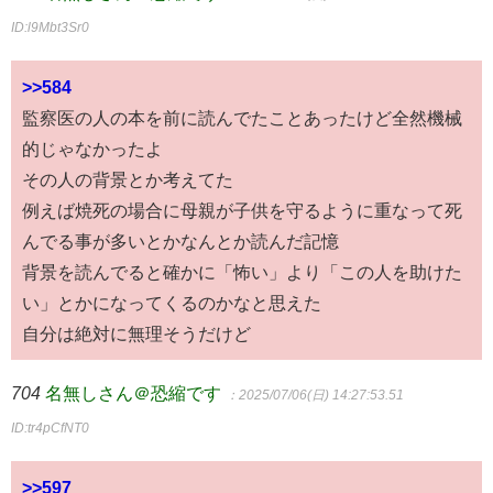
ID:l9Mbt3Sr0
>>584
監察医の人の本を前に読んでたことあったけど全然機械
的じゃなかったよ
その人の背景とか考えてた
例えば焼死の場合に母親が子供を守るように重なって死
んでる事が多いとかなんとか読んだ記憶
背景を読んでると確かに「怖い」より「この人を助けた
い」とかになってくるのかなと思えた
自分は絶対に無理そうだけど
704
名無しさん＠恐縮です
：2025/07/06(日) 14:27:53.51
ID:tr4pCfNT0
>>597