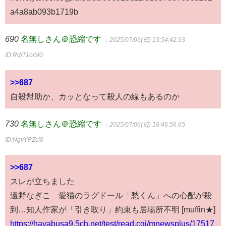
a4a8ab093b1719b
690
名無しさん＠恐縮です
：2025/07/06(日) 13:54:42.93
ID:RdjT1oiM0
>>687
自殺幇助か、カッとなって殺人の線もあるのか
730
名無しさん＠恐縮です
：2025/07/06(日) 16:46:56.65
ID:NgvYPZcl0
>>687
スレが立ちました
遠野なぎこ 愛猫のラグドール「愁くん」への心配が殺
到…知人作家が「引き取り」約束も居場所不明 [muffin★]
https://hayabusa9.5ch.net/test/read.cgi/mnewsplus/17517