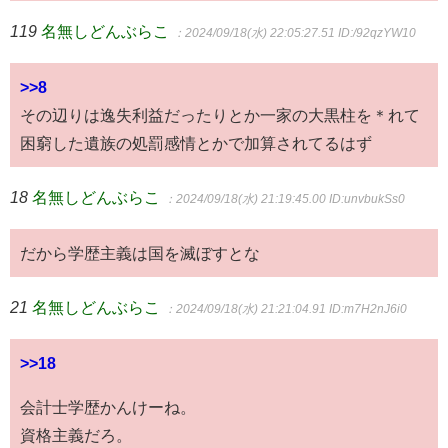
119
名無しどんぶらこ
：2024/09/18(水) 22:05:27.51
ID:/92qzYW10
>>8
その辺りは逸失利益だったりとか一家の大黒柱を＊れて
困窮した遺族の処罰感情とかで加算されてるはず
18
名無しどんぶらこ
：2024/09/18(水) 21:19:45.00
ID:unvbukSs0
だから学歴主義は国を滅ぼすとな
21
名無しどんぶらこ
：2024/09/18(水) 21:21:04.91
ID:m7H2nJ6i0
>>18
会計士学歴かんけーね。
資格主義だろ。