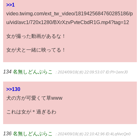
>>1
video.twimg.com/ext_tw_video/1819425684760285186/p
u/vid/avc1/720x1280/BXrXzvPvteCbdR1G.mp4?tag=12
女が撮った動画があるな！
女が犬と一緒に映ってる！
134
名無しどんぶらこ
：2024/09/18(水) 22:09:53.07
ID:Pl+1enrJ0
>>130
犬の方が可愛くて草www
これは女が＊過ぎるわ
136
名無しどんぶらこ
：2024/09/18(水) 22:10:42.96
ID:4LqNvcQn0