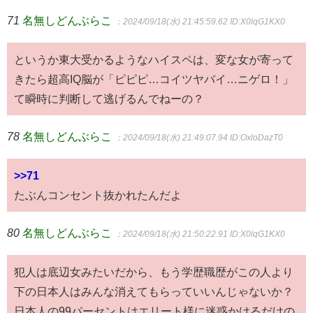
71
名無しどんぶらこ
：2024/09/18(水) 21:45:59.62
ID:X0lqG1KX0
というか東大受かるようなハイスペは、変な女が寄って
きたら超高IQ脳が「ピピピ…コイツヤバイ…ニゲロ！」
て瞬時に判断して逃げるんでねーの？
78
名無しどんぶらこ
：2024/09/18(水) 21:49:07.94
ID:OxloDazT0
>>71
たぶんコンセント抜かれたんだよ
80
名無しどんぶらこ
：2024/09/18(水) 21:50:22.91
ID:X0lqG1KX0
犯人は底辺女みたいだから、もう学歴職歴がこの人より
下の日本人はみんな消えてもらっていいんじゃないか？
日本人の99パーセントはエリート様に迷惑かけるだけの