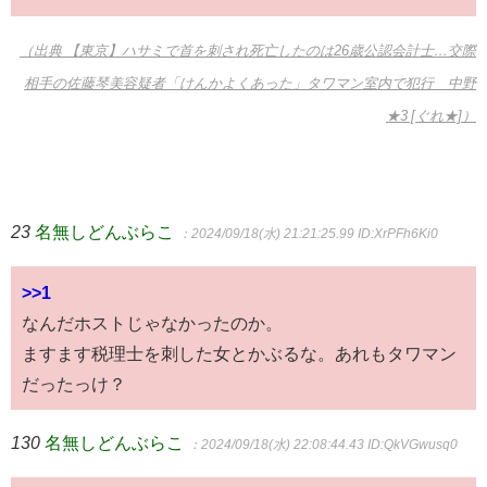
（出典 【東京】ハサミで首を刺され死亡したのは26歳公認会計士…交際
相手の佐藤琴美容疑者「けんかよくあった」タワマン室内で犯行 中野
★3 [ぐれ★]）
23
名無しどんぶらこ
：2024/09/18(水) 21:21:25.99
ID:XrPFh6Ki0
>>1
なんだホストじゃなかったのか。
ますます税理士を刺した女とかぶるな。あれもタワマン
だったっけ？
130
名無しどんぶらこ
：2024/09/18(水) 22:08:44.43
ID:QkVGwusq0