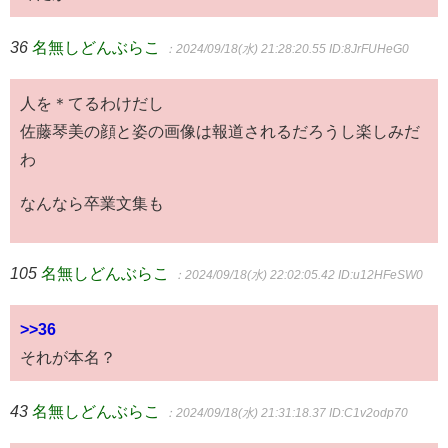
36
名無しどんぶらこ
：2024/09/18(水) 21:28:20.55
ID:8JrFUHeG0
人を＊てるわけだし
佐藤琴美の顔と姿の画像は報道されるだろうし楽しみだ
わ
なんなら卒業文集も
105
名無しどんぶらこ
：2024/09/18(水) 22:02:05.42
ID:u12HFeSW0
>>36
それが本名？
43
名無しどんぶらこ
：2024/09/18(水) 21:31:18.37
ID:C1v2odp70