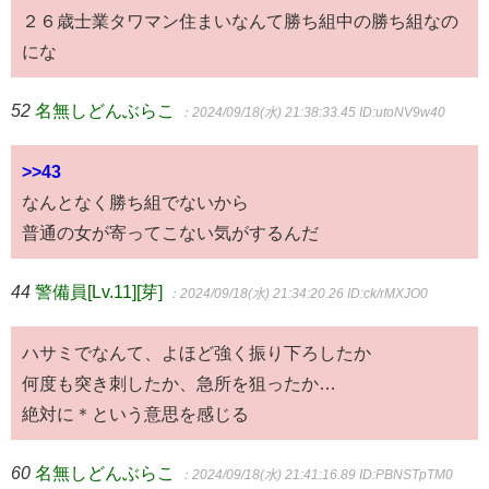
２６歳士業タワマン住まいなんて勝ち組中の勝ち組なの
にな
52
名無しどんぶらこ
：2024/09/18(水) 21:38:33.45
ID:utoNV9w40
>>43
なんとなく勝ち組でないから
普通の女が寄ってこない気がするんだ
44
警備員[Lv.11][芽]
：2024/09/18(水) 21:34:20.26
ID:ck/rMXJO0
ハサミでなんて、よほど強く振り下ろしたか
何度も突き刺したか、急所を狙ったか…
絶対に＊という意思を感じる
60
名無しどんぶらこ
：2024/09/18(水) 21:41:16.89
ID:PBNSTpTM0