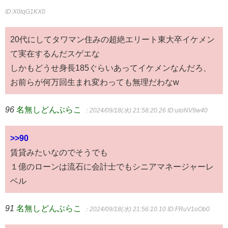
ID:X0lqG1KX0
20代にしてタワマン住みの超絶エリート東大卒イケメン
て実在するんだスゲエな
しかもどうせ身長185ぐらいあってイケメンなんだろ、
お前らが何万回生まれ変わっても無理だわなw
96
名無しどんぶらこ
：2024/09/18(水) 21:58:20.26
ID:utoNV9w40
>>90
賃貸みたいなのでそうでも
１億のローンは流石に会計士でもシニアマネージャーレ
ベル
91
名無しどんぶらこ
：2024/09/18(水) 21:56:10.10
ID:FRuV1oOb0