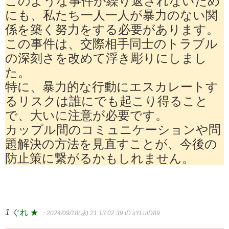
このような事件が繰り返されないため
にも、私たち一人一人が暴力のない関
係を築く努力をする必要があります。
この事件は、交際相手同士のトラブル
の深刻さを改めて浮き彫りにしまし
た。
特に、暴力的な行動にエスカレートす
るリスクは誰にでも起こり得ること
で、大いに注意が必要です。
カップル間のコミュニケーションや問
題解決の方法を見直すことが、今後の
防止策に繋がるかもしれません。
1
ぐれ ★
：2024/09/18(水) 21:13:02.39
ID:ijYLulD89