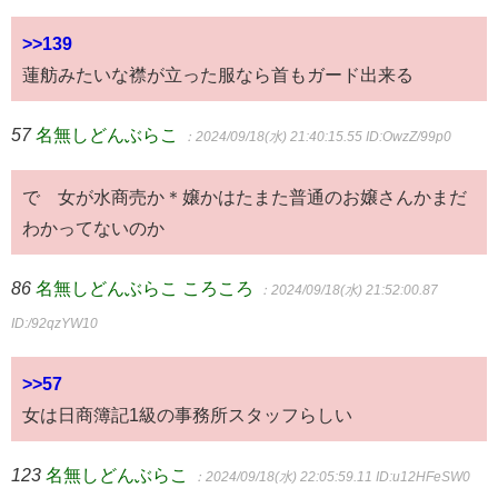
>>139
蓮舫みたいな襟が立った服なら首もガード出来る
57
名無しどんぶらこ
：2024/09/18(水) 21:40:15.55
ID:OwzZ/99p0
で 女が水商売か＊嬢かはたまた普通のお嬢さんかまだ
わかってないのか
86
名無しどんぶらこ ころころ
：2024/09/18(水) 21:52:00.87
ID:/92qzYW10
>>57
女は日商簿記1級の事務所スタッフらしい
123
名無しどんぶらこ
：2024/09/18(水) 22:05:59.11
ID:u12HFeSW0