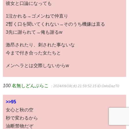
彼女と口論になっても
1泣かれる→ゴメンねで仲直り
2暫く口を聞いてくれない→そのうち機嫌は直る
3先に謝られて→俺も謝るw
激昂されたり、刺された事ないな
今まで付き合った女たちと
メンヘラとは交際しないからw
100
名無しどんぶらこ
：2024/09/18(水) 21:59:52.15
ID:OxloDazT0
>>95
女心と秋の空
秒で変わるから
油断禁物だぞ