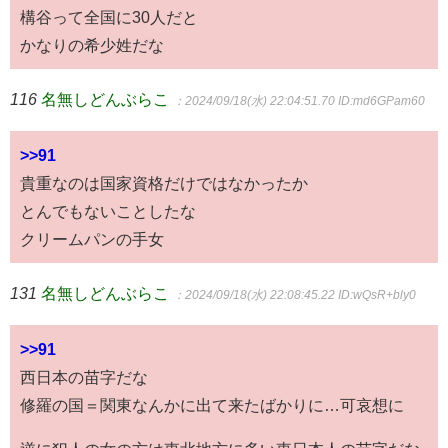
構谷って全国に30人だと
かなりの希少姓だな
116
名無しどんぶらこ
：2024/09/18(水) 22:04:51.70
ID:md6GPam60
>>91
貴重なのは国家資格だけではなかったか
とんでもないことしたな
クリームパンの手女
131
名無しどんぶらこ
：2024/09/18(水) 22:08:45.22
ID:wQsR+bly0
>>91
西日本の苗字だな
修羅の国＝関東なんかに出て来たばかりに…可哀想に