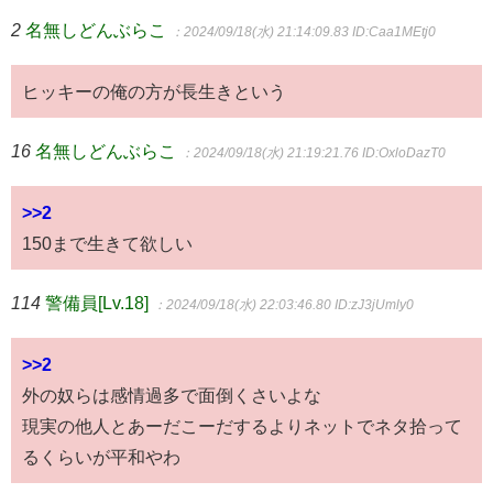
2
名無しどんぶらこ
：2024/09/18(水) 21:14:09.83
ID:Caa1MEtj0
ヒッキーの俺の方が長生きという
16
名無しどんぶらこ
：2024/09/18(水) 21:19:21.76
ID:OxloDazT0
>>2
150まで生きて欲しい
114
警備員[Lv.18]
：2024/09/18(水) 22:03:46.80
ID:zJ3jUmly0
>>2
外の奴らは感情過多で面倒くさいよな
現実の他人とあーだこーだするよりネットでネタ拾って
るくらいが平和やわ