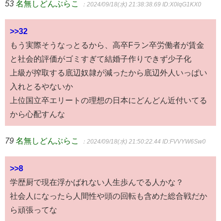
53
名無しどんぶらこ
：2024/09/18(水) 21:38:38.69
ID:X0lqG1KX0
>>32
もう実際そうなっとるから、高卒Fラン卒労働者が賃金
と社会的評価がゴミすぎて結婚子作りできず少子化
上級が搾取する底辺奴隷が減ったから底辺外人いっぱい
入れとるやないか
上位国立卒エリートの理想の日本にどんどん近付いてる
から心配すんな
79
名無しどんぶらこ
：2024/09/18(水) 21:50:22.44
ID:FVVYW6Sw0
>>8
学歴厨で現在浮かばれない人生歩んでる人かな？
社会人になったら人間性や頭の回転も含めた総合戦だか
ら頑張ってな