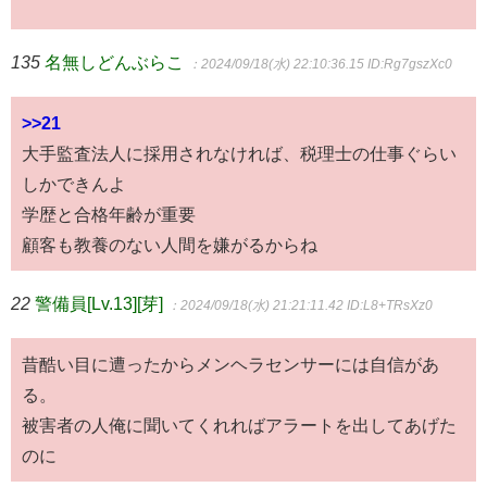
135
名無しどんぶらこ
：2024/09/18(水) 22:10:36.15
ID:Rg7gszXc0
>>21
大手監査法人に採用されなければ、税理士の仕事ぐらい
しかできんよ
学歴と合格年齢が重要
顧客も教養のない人間を嫌がるからね
22
警備員[Lv.13][芽]
：2024/09/18(水) 21:21:11.42
ID:L8+TRsXz0
昔酷い目に遭ったからメンヘラセンサーには自信があ
る。
被害者の人俺に聞いてくれればアラートを出してあげた
のに