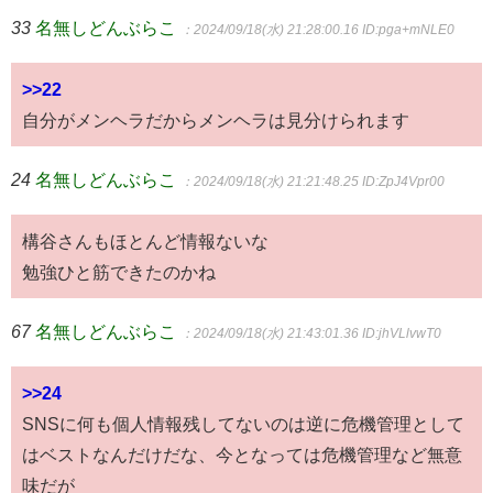
33
名無しどんぶらこ
：2024/09/18(水) 21:28:00.16
ID:pga+mNLE0
>>22
自分がメンヘラだからメンヘラは見分けられます
24
名無しどんぶらこ
：2024/09/18(水) 21:21:48.25
ID:ZpJ4Vpr00
構谷さんもほとんど情報ないな
勉強ひと筋できたのかね
67
名無しどんぶらこ
：2024/09/18(水) 21:43:01.36
ID:jhVLlvwT0
>>24
SNSに何も個人情報残してないのは逆に危機管理として
はベストなんだけだな、今となっては危機管理など無意
味だが