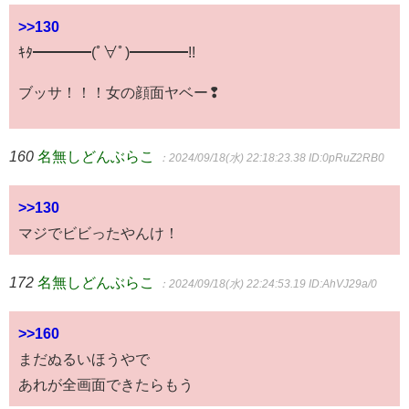
>>130
ｷﾀ━━━━(ﾟ∀ﾟ)━━━━!!
ブッサ！！！女の顔面ヤベー❢
160
名無しどんぶらこ
：2024/09/18(水) 22:18:23.38
ID:0pRuZ2RB0
>>130
マジでビビったやんけ！
172
名無しどんぶらこ
：2024/09/18(水) 22:24:53.19
ID:AhVJ29a/0
>>160
まだぬるいほうやで
あれが全画面できたらもう