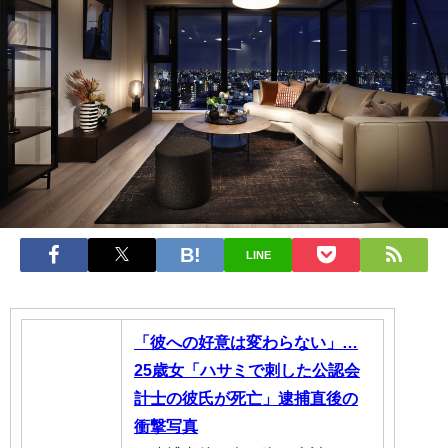
LINE
「彼への好意は変わらない」…
25歳女「ハサミで刺した公認会
計士の彼氏が死亡」逮捕直後の
衝撃写真