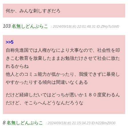
何か、みんな刺しすぎだろ
103
名無しどんぶらこ
：2024/09/18(水) 22:01:48.31
ID:ZfHyTuSW0
>>5
自称先進国では人権がなにより大事なので、社会性を叩
きこむ教育を放棄したままお勉強だけさせて社会に放た
れるからね
他人とのコミュ能力が低かったり、我慢できずに暴発し
やすかったりする傾向は間違いなくある
だけど経緯しだいではどっちが悪いか１８０度変わるん
だけど、そこらへんどうなんだろうな
8
名無しどんぶらこ
：2024/09/18(水) 21:15:34.23
ID:h22BmZ0O0