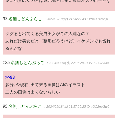
逆に犯人の女の方は東北地方に多い東日本人の苗字だな
93
名無しどんぶらこ
：2024/09/18(水) 21:56:29.43
ID:Nmz1r26Q0
ググると出てくる美男美女がこの人達なの？
あれだけ美女だと（整形だろうけど）イケメンでも惚れ
るんだな
125
名無しどんぶらこ
：2024/09/18(水) 22:07:28.01
ID:J9P8uV0f0
>>93
多分､今現在､出て来る画像はAIのイラスト
二人の画像は出てないらしい
95
名無しどんぶらこ
：2024/09/18(水) 21:57:29.25
ID:4OQ2npGw0