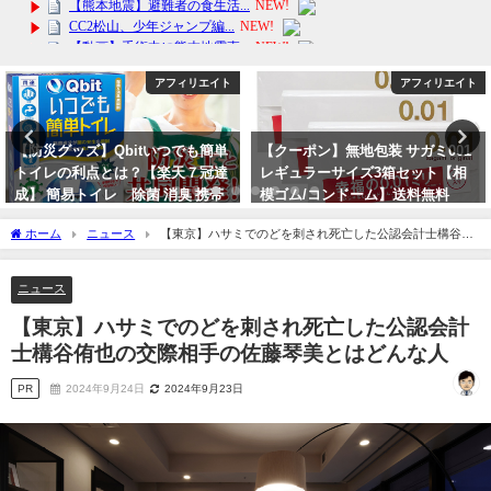
アフィリエイト
アフィリエイト
【防災グッズ】Qbitいつでも簡単
【クーポン】無地包装 サガミ001
トイレの利点とは？【楽天７冠達
レギュラーサイズ3箱セット【相
成】 簡易トイレ 除菌 消臭 携帯
模ゴム/コンドーム】送料無料
トイレ 送料無料！地震対策
2024年6月2日
ホーム
ニュース
【東京】ハサミでのどを刺され死亡した公認会計士構谷侑
2024年3月3日
也の交際相手の佐藤琴美とはどんな人
ニュース
【東京】ハサミでのどを刺され死亡した公認会計
士構谷侑也の交際相手の佐藤琴美とはどんな人
PR
2024年9月24日
2024年9月23日