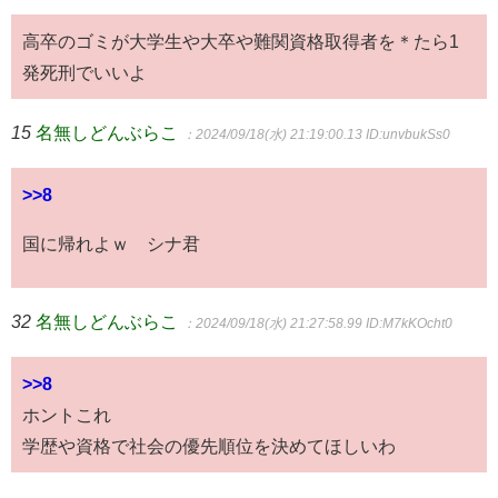
高卒のゴミが大学生や大卒や難関資格取得者を＊たら1
発死刑でいいよ
15
名無しどんぶらこ
：2024/09/18(水) 21:19:00.13
ID:unvbukSs0
>>8
国に帰れよｗ シナ君
32
名無しどんぶらこ
：2024/09/18(水) 21:27:58.99
ID:M7kKOcht0
>>8
ホントこれ
学歴や資格で社会の優先順位を決めてほしいわ