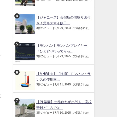
。
【ジャニーズ】合宿所の間取り図付
き！元キスマイ飯田...
3件のビュー
|
9月 29, 2023 に投稿された
【モンハン】モンハンプレイヤー
「ひと狩り行ってらっ...
を
3件のビュー
|
6月 29, 2025 に投稿された
【MHWilds】【指摘】モンハン・ラ
ンスの使用率...
3件のビュー
|
9月 11, 2025 に投稿された
性
【PL学園】生徒数わずか39人。高校
野球どころでは...
3件のビュー
|
7月 30, 2025 に投稿された