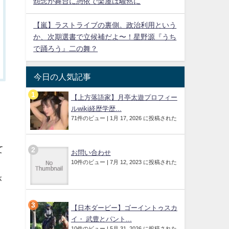
怨念が舞台に憑依で楽屋は騒然に
【嵐】ラストライブの裏側。政治利用という
か、次期選書で立候補だよ〜！星野源『うち
で踊ろう』二の舞？
今日の人気記事
【上方落語家】月亭太遊プロフィー
ルwiki経歴学歴...
71件のビュー
|
1月 17, 2026 に投稿された
て
お問い合わせ
10件のビュー
|
7月 12, 2023 に投稿された
ま
が
【日本ダービー】ゴーイントゥスカ
イ・ 武豊とパント...
10件のビュー
|
5月 31, 2026 に投稿された