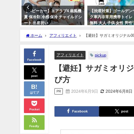
しゃれな
【ベビーカー】エアラブ4 扇風機
【渋滞対策】ゴールデン
ング1位
夏 保冷剤 冷感 保冷 チャイルドシ
ク車内非常用携帯トイレ
立体 送
ート 出産祝い
無料 大人 子供 女性 男性
ル
い 使い捨て 固まる 簡易
2024年4月9日
ホーム
アフィリエイト
【避妊】サガミオリジナル00
2024年4月30日
アフィリエイト
pickup
Facebook
【避妊】サガミオリジ
post
び方
2024年6月9日
2024年6月8日
PR
はてブ
Pocket
Facebook
post
Feedly