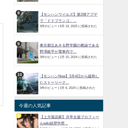
【モンハンワイルズ】第3弾アプデ
で「ドドブランゴ」...
3件のビュー
|
9月 19, 2025 に投稿された
東京都立あきる野学園の教諭である
野澤銀平が電車内で...
3件のビュー
|
2月 15, 2024 に投稿された
【モンハンNow】3月4日から緩和し
たストーリーク...
3件のビュー
|
3月 6, 2024 に投稿された
今週の人気記事
【上方落語家】月亭太遊プロフィー
ルwiki経歴学歴...