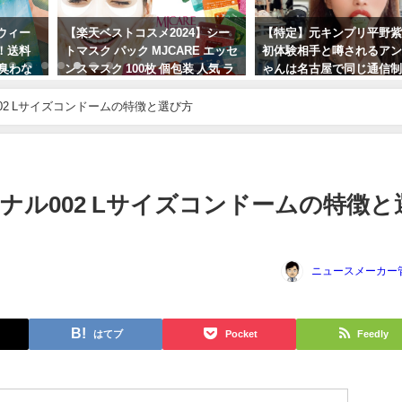
ウィー
【楽天ベストコスメ2024】シー
【特定】元キンプリ平野
！送料
トマスク パック MJCARE エッセ
初体験相手と噂されるア
 臭わな
ンスマスク 100枚 個包装 人気 ラ
ゃんは名古屋で同じ通信
トイレ
ンキング 韓国
の水越安里と判明！
2 Lサイズコンドームの特徴と選び方
2024年4月12日
2023年10月11日
ナル002 Lサイズコンドームの特徴と
ニュースメーカー
はてブ
Pocket
Feedly