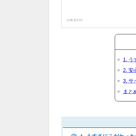
（出典 楽天24）
1. 
2.
3. 
まと