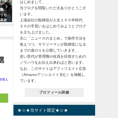
はじめまして。
当ブログを閲覧いただきありがとうござ
紫耀の
【最安値】獣医師オススメ！肉
【正規品｜送料無料｜公式
います。
ンリち
球シール。フローリングの滑り
フレット】ラッシュアディ
上場会社の取締役が人生１００年時代、
制高校
止めに抜群の効果！フットパッ
アイラッシュ コンディショ
ド 肉球ケア すべり止め 保護 年
グセラム 5ml まつ毛美容液
５０の手習いをはじめてみようとブログ
寄り 老犬
を立ち上げました。
2024年4月4日
主に「ニュースのまとめ」で操作方法を
2024年3月17日
覚えつつ、サラリーマンが取締役になる
までの道のりを公開していきます。
若い世代が管理職や役員を目指すための
選
ノウハウをお伝え出来ればと思います。
なお、このサイトはアフィリエイト広告
（Amazonアソシエイト含む）を掲載し
管理人
ています。
プロフィール詳細
★☆★当サイト限定★☆★