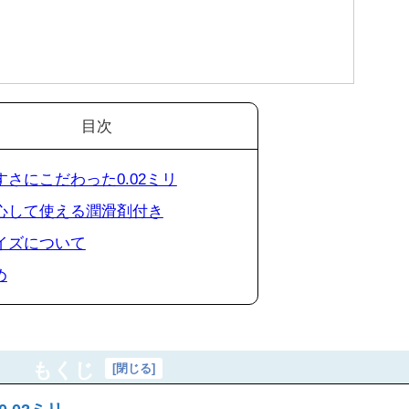
目次
うすさにこだわった0.02ミリ
 安心して使える潤滑剤付き
サイズについて
め
もくじ
[
閉じる
]