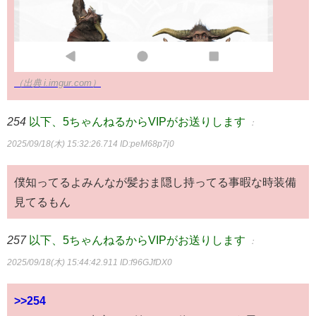
（出典 i.imgur.com）
254
以下、5ちゃんねるからVIPがお送りします
：
2025/09/18(木) 15:32:26.714
ID:peM68p7j0
僕知ってるよみんなが髪おま隠し持ってる事暇な時装備
見てるもん
257
以下、5ちゃんねるからVIPがお送りします
：
2025/09/18(木) 15:44:42.911
ID:f96GJfDX0
>>254