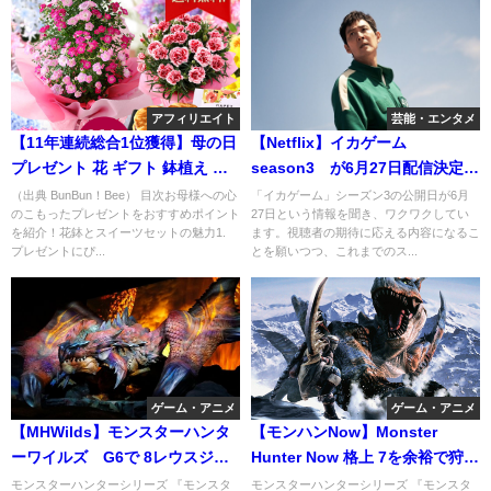
アフィリエイト
芸能・エンタメ
【11年連続総合1位獲得】母の日
【Netflix】イカゲーム
プレゼント 花 ギフト 鉢植え ア
season3 が6月27日配信決定！
ジサイ アレンジ アレンジメント
完結編ということは・・・
（出典 BunBun！Bee） 目次お母様への心
「イカゲーム」シーズン3の公開日が6月
のこもったプレゼントをおすすめポイント
27日という情報を聞き、ワクワクしてい
スタンディングブーケ
を紹介！花鉢とスイーツセットの魅力1.
ます。視聴者の期待に応える内容になるこ
プレゼントにぴ...
とを願いつつ、これまでのス...
ゲーム・アニメ
ゲーム・アニメ
【MHWilds】モンスターハンタ
【モンハンNow】Monster
ーワイルズ G6で 8レウスジン
Hunter Now 格上 7を余裕で狩る
オウガ防具登場でカガチ弓ぶっ
最強雷武器がヤバいw
モンスターハンターシリーズ 『モンスタ
モンスターハンターシリーズ 『モンスタ