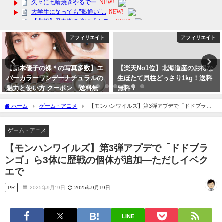
アフィリエイト
アフィリエイト
【新木優子の裸＊の写真多数】エ
【楽天No1位】北海道産のお得な
バーカラーワンデーナチュラルの
生ほたて貝柱どっさり1kg！送料
魅力と使い方 クーポン 送料無
無料！
料！
2024年2月9日
ホーム
ゲーム・アニメ
【モンハンワイルズ】第3弾アプデで「ドドブラン
2024年2月13日
ゴ」ら3体に歴戦の個体が追加―ただしイベクエで
ゲーム・アニメ
【モンハンワイルズ】第3弾アプデで「ドドブラ
ンゴ」ら3体に歴戦の個体が追加―ただしイベク
エで
PR
2025年9月19日
2025年9月19日
LINE