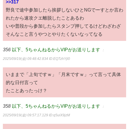
>>317
野良で途中参加したら挨拶しないひとNGでーすとか言わ
れたから速攻クエ離脱したことあるわ
いや普段から参加したらスタンプ押してるけどわざわざ
そんなこと言うやつとやりたくないなってなる
356
以下、5ちゃんねるからVIPがお送りします
：
2025/09/19(金) 09:48:42.834
ID:EQTzhYjl0
いままで「上旬ですｗ」「月末ですｗ」って言って具体
的な日付言って
たことあったっけ？
358
以下、5ちゃんねるからVIPがお送りします
：
2025/09/19(金) 09:57:17.129
ID:q5uiX9jzM