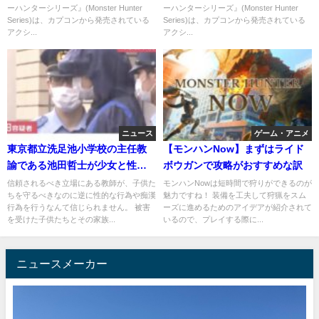
ーハンターシリーズ』(Monster Hunter
ーハンターシリーズ』(Monster Hunter
壊れ
Series)は、カプコンから発売されている
Series)は、カプコンから発売されている
アクシ...
アクシ...
ニュース
ゲーム・アニメ
東京都立洗足池小学校の主任教
【モンハンNow】まずはライド
諭である池田哲士が少女と性行
ボウガンで攻略がおすすめな訳
為を行い、３度目の逮捕で懲戒
信頼されるべき立場にある教師が、子供た
モンハンNowは短時間で狩りができるのが
ちを守るべきなのに逆に性的な行為や痴漢
魅力ですね！ 装備を工夫して狩猟をスム
免職
行為を行うなんて信じられません。 被害
ーズに進めるためのアイデアが紹介されて
を受けた子供たちとその家族...
いるので、プレイする際に...
ニュースメーカー