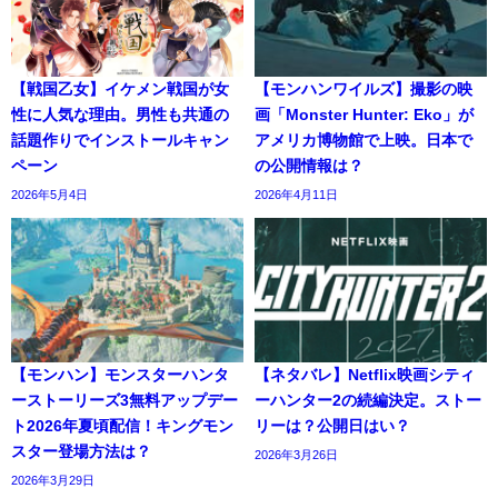
【戦国乙女】イケメン戦国が女
【モンハンワイルズ】撮影の映
性に人気な理由。男性も共通の
画「Monster Hunter: Eko」が
話題作りでインストールキャン
アメリカ博物館で上映。日本で
ペーン
の公開情報は？
2026年5月4日
2026年4月11日
【モンハン】モンスターハンタ
【ネタバレ】Netflix映画シティ
ーストーリーズ3無料アップデー
ーハンター2の続編決定。ストー
ト2026年夏頃配信！キングモン
リーは？公開日はい？
スター登場方法は？
2026年3月26日
2026年3月29日