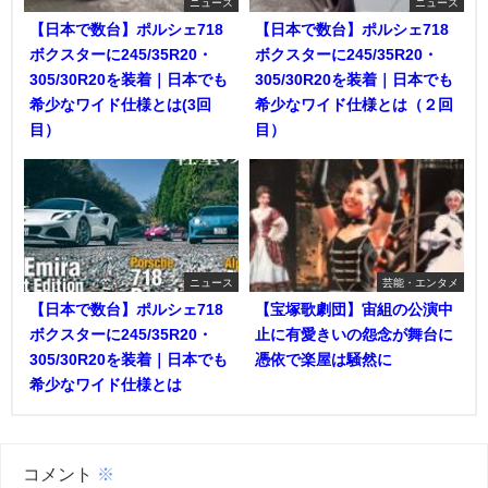
ニュース
ニュース
【日本で数台】ポルシェ718
【日本で数台】ポルシェ718
ボクスターに245/35R20・
ボクスターに245/35R20・
305/30R20を装着｜日本でも
305/30R20を装着｜日本でも
希少なワイド仕様とは(3回
希少なワイド仕様とは（２回
目）
目）
ニュース
芸能・エンタメ
【日本で数台】ポルシェ718
【宝塚歌劇団】宙組の公演中
ボクスターに245/35R20・
止に有愛きいの怨念が舞台に
305/30R20を装着｜日本でも
憑依で楽屋は騒然に
希少なワイド仕様とは
コメント
※