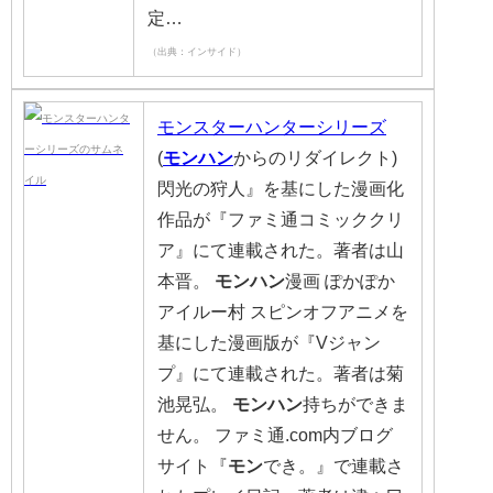
定…
（出典：インサイド）
モンスターハンターシリーズ
(
モンハン
からのリダイレクト)
閃光の狩人』を基にした漫画化
作品が『ファミ通コミッククリ
ア』にて連載された。著者は山
本晋。
モンハン
漫画 ぽかぽか
アイルー村 スピンオフアニメを
基にした漫画版が『Vジャン
プ』にて連載された。著者は菊
池晃弘。
モンハン
持ちができま
せん。 ファミ通.com内ブログ
サイト『
モン
でき。』で連載さ