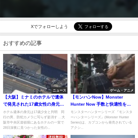
Xでフォローしよう
おすすめの記事
ニュース
ゲーム・アニメ
【大阪】ミナミのホテルで遺体
【モンハンNow】Monster
で発見された17歳女性の身元判
Hunter Now 手数と快適性を追
明。 一緒にホテルに入った男性
求したガンランスのススメ
ホテル遺体の身元は17歳少女と判明 同
モンスターハンターシリーズ 『モンスタ
行の男、防犯カメラに写らず姿消す …大
ーハンターシリーズ』(Monster Hunter
は逃走
阪市中央区道頓堀にあるホテルの一室で
Series)は、カプコンから発売されている
28日深夜に見つかった女性の...
アクシ...