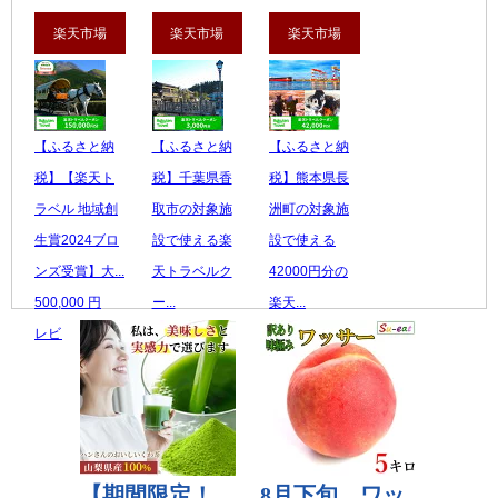
楽天市場
楽天市場
楽天市場
【ふるさと納
【ふるさと納
【ふるさと納
税】【楽天ト
税】千葉県香
税】熊本県長
ラベル 地域創
取市の対象施
洲町の対象施
生賞2024ブロ
設で使える楽
設で使える
ンズ受賞】大...
天トラベルク
42000円分の
500,000 円
ー...
楽天...
レビュー数：0
10,000 円
140,000 円
レビュー数：0
レビュー数：0