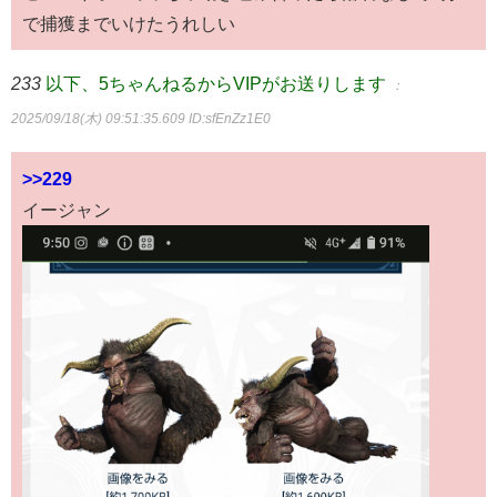
で捕獲までいけたうれしい
233
以下、5ちゃんねるからVIPがお送りします
：
2025/09/18(木) 09:51:35.609
ID:sfEnZz1E0
>>229
イージャン