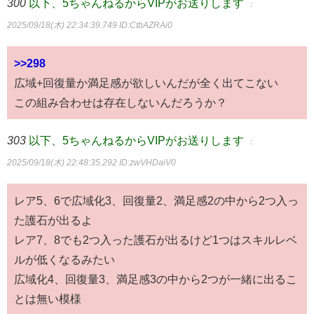
300
以下、5ちゃんねるからVIPがお送りします
：
2025/09/18(木) 22:34:39.749
ID:CtbAZRAi0
>>298
広域+回復量か満足感が欲しいんだが全く出てこない
この組み合わせは存在しないんだろうか？
303
以下、5ちゃんねるからVIPがお送りします
：
2025/09/18(木) 22:48:35.292
ID:zwVHDaiV0
レア5、6で広域化3、回復量2、満足感2の中から2つ入っ
た護石が出るよ
レア7、8でも2つ入った護石が出るけど1つはスキルレベ
ルが低くなるみたい
広域化4、回復量3、満足感3の中から2つが一緒に出るこ
とは無い模様