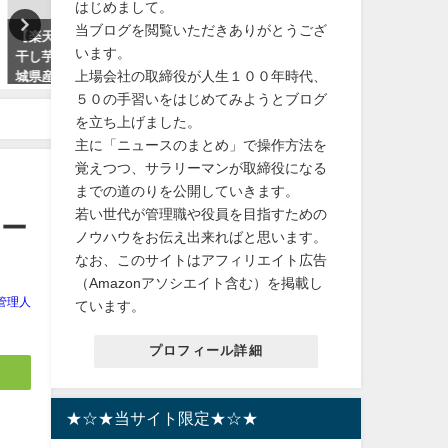
はじめまして。
当ブログを閲覧いただきありがとうござ
獲得】
【可愛い！】MusicLegs(ミュー
【防災グッズ】Qbitいつで
います。
添加 茨
ジックレッグス) うさぎフェイス
単トイレの利点とは？【楽
上場会社の取締役が人生１００年時代、
か レ
プリントストッキング/タイツ
冠達成】 簡易トイレ 除菌
ML7166
携帯トイレ 送料無料！地震
５０の手習いをはじめてみようとブログ
を立ち上げました。
2024年2月7日
2024年3月3日
主に「ニュースのまとめ」で操作方法を
覚えつつ、サラリーマンが取締役になる
までの道のりを公開していきます。
若い世代が管理職や役員を目指すための
クー
ノウハウをお伝え出来ればと思います。
なお、このサイトはアフィリエイト広告
（Amazonアソシエイト含む）を掲載し
管理人
ています。
プロフィール詳細
★☆★当サイト限定★☆★