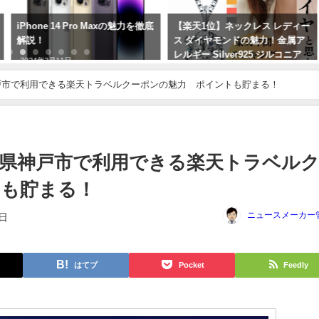
の魅力を徹底
【楽天1位】ネックレス レディー
【楽天総合ランキング1位
ス ダイヤモンドの魅力！金属ア
干し芋 訳あり 1kg 国産 無
レルギー Silver925 ジルコニア
城県産 紅はるか べにはる
ピンクゴールド プラチナ ホワイ
シピをご紹介！
トデーお返し、プレゼントに最
戸市で利用できる楽天トラベルクーポンの魅力 ポイントも貯まる！
2024年2月26日
適
2024年2月27日
県神戸市で利用できる楽天トラベル
トも貯まる！
ニュースメーカー
2日
はてブ
Pocket
Feedly