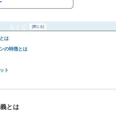
もくじ
[
閉じる
]
義とは
ポンの特徴とは
リット
意義とは