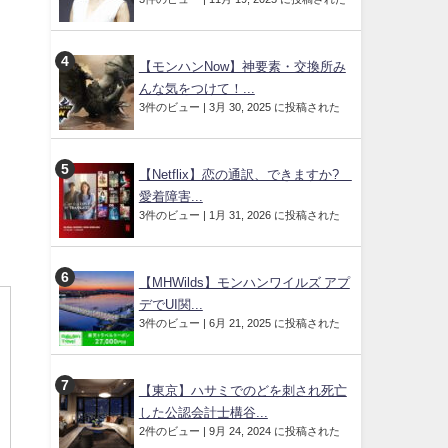
【モンハンNow】神要素・交換所み
んな気をつけて！...
、
3件のビュー
|
3月 30, 2025 に投稿された
【Netflix】恋の通訳、できますか?
愛着障害...
3件のビュー
|
1月 31, 2026 に投稿された
【MHWilds】モンハンワイルズ アプ
デでUI関...
3件のビュー
|
6月 21, 2025 に投稿された
【東京】ハサミでのどを刺され死亡
した公認会計士構谷...
2件のビュー
|
9月 24, 2024 に投稿された