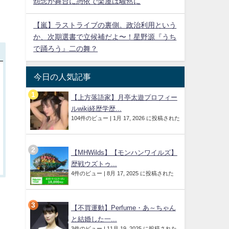
怨念が舞台に憑依で楽屋は騒然に
【嵐】ラストライブの裏側。政治利用という
か、次期選書で立候補だよ〜！星野源『うち
で踊ろう』二の舞？
今日の人気記事
【上方落語家】月亭太遊プロフィー
ルwiki経歴学歴...
104件のビュー
|
1月 17, 2026 に投稿された
【MHWilds】【モンハンワイルズ】
歴戦ウズトゥ...
4件のビュー
|
8月 17, 2025 に投稿された
【不買運動】Perfume・あ～ちゃん
と結婚した一...
3件のビュー
|
11月 19, 2025 に投稿された