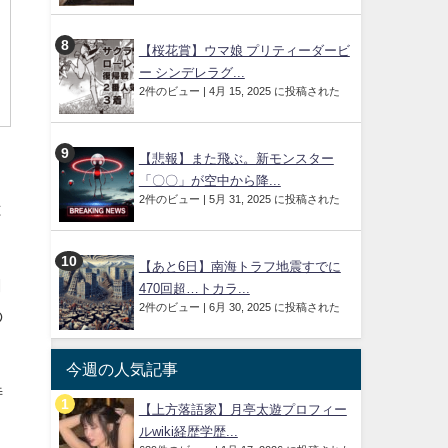
【桜花賞】ウマ娘 プリティーダービ
ー シンデレラグ...
2件のビュー
|
4月 15, 2025 に投稿された
【悲報】また飛ぶ。新モンスター
「〇〇」が空中から降...
2件のビュー
|
5月 31, 2025 に投稿された
は
【あと6日】南海トラフ地震すでに
円
470回超…トカラ...
2件のビュー
|
6月 30, 2025 に投稿された
の
今週の人気記事
特
【上方落語家】月亭太遊プロフィー
、
ルwiki経歴学歴...