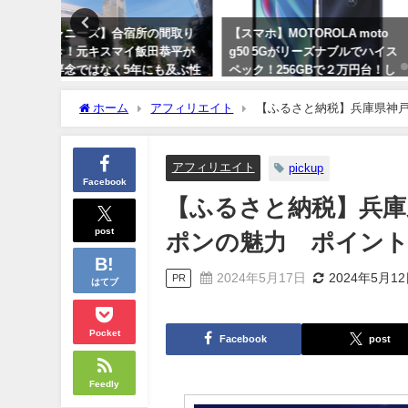
の間取り
【スマホ】MOTOROLA moto
iPhone 14 Pro Max
田恭平が
g50 5Gがリーズナブルでハイス
解説！
も及ぶ性
ペック！256GBで２万円台！し
2024年3月11日
ニーズ事
かも中国製ではないのが良い！
ホーム
アフィリエイト
【ふるさと納税】兵庫県神
2024年3月25日
アフィリエイト
pickup
Facebook
【ふるさと納税】兵庫
post
ポンの魅力 ポイン
2024年5月17日
2024年5月1
PR
はてブ
Pocket
Facebook
post
Feedly