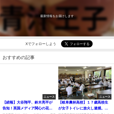
最新情報をお届けします
Xでフォローしよう
おすすめの記事
ニュース
ニュース
【続報】大谷翔平、鈴木亮平が
【岐阜農林高校】１７歳高校生
告知！英国メディア関心の花嫁
が女子トイレに放火し逮捕。何
の名前は？
をしていた？証拠隠滅か？