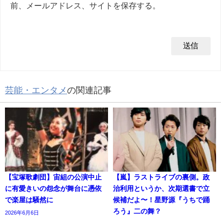
前、メールアドレス、サイトを保存する。
芸能・エンタメ
の関連記事
【宝塚歌劇団】宙組の公演中止
【嵐】ラストライブの裏側。政
に有愛きいの怨念が舞台に憑依
治利用というか、次期選書で立
で楽屋は騒然に
候補だよ〜！星野源『うちで踊
ろう』二の舞？
2026年6月6日