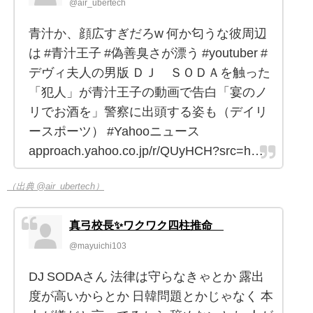
@air_ubertech
青汁か、顔広すぎだろw 何か匂うな彼周辺
は #青汁王子 #偽善臭さが漂う #youtuber #
デヴィ夫人の男版 ＤＪ ＳＯＤＡを触った
「犯人」が青汁王子の動画で告白「宴のノ
リでお酒を」警察に出頭する姿も（デイリ
ースポーツ） #Yahooニュース
approach.yahoo.co.jp/r/QUyHCH?src=h…
（出典 @air_ubertech）
真弓校長✨ワクワク四柱推命®︎
@mayuichi103
DJ SODAさん 法律は守らなきゃとか 露出
度が高いからとか 日韓問題とかじゃなく 本