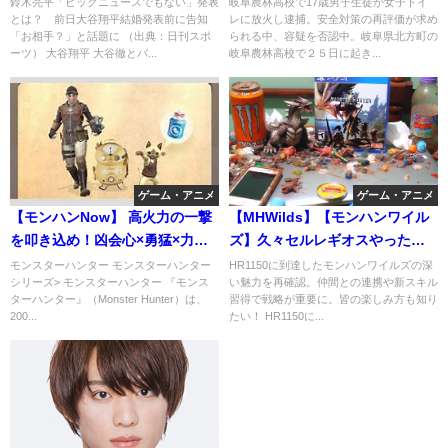
鈴木亮平「ビッグニュースでもない」発表
岐阜農林高校で17歳男子生徒が女子トイ
とは？ 前日大谷翔平結婚発表前に告知
レに放火し逮捕。安全対策の再評価が求め
「お相手？」と話題に （出典：日刊スポ
られる中、容疑を否認中。岐阜県北方町の
ーツ） 大谷翔平 大谷徹とバ...
岐阜農林高校で２５日に起き...
ゲーム・アニメ
ゲーム・アニメ
【モンハンNow】 高火力の一撃
【MHWilds】【モンハンワイル
を叩き込め！凶会心×勇猛×力任
ズ】久々セルレギオスやった結
せの破壊力をお魅せします！
果ｗｗ
モンスターハンター モンスターハンター
HR1150に到達したモンハンワイルズの深
シリーズ> モンスターハンター 『モンス
い魅力を再確認。仲間との連携や新スキル
ターハンター』（Monster Hunter）は、
習得で戦略が重要に。皆の楽しみ方も知り
200...
たい！ HR1150に...