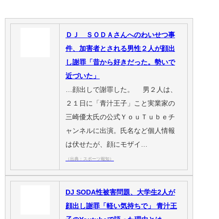
ＤＪ ＳＯＤＡさんへのわいせつ事
件、加害者とされる男性２人が顔出
し謝罪「昔から好きだった。勢いで
近づいた」
…顔出しで謝罪した。 男２人は、
２１日に「青汁王子」こと実業家の
三崎優太氏の公式ＹｏｕＴｕｂｅチ
ャンネルに出演。氏名など個人情報
は伏せたが、顔にモザイ…
（出典：スポーツ報知）
DJ SODA性被害問題、大学生2人が
顔出し謝罪「軽い気持ちで」 青汁王