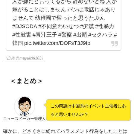
人が嫌だと言ってるから 辞めないとね 人が
嫌がることはしません パンは電話じゃあり
ませんて 幼稚園で習ったと思うたぶん
#DJSODA #不同意わいせつ #痴漢 #性暴力
#性被害 #青汁王子 #警察 #出頭 #セクハラ #
韓国 pic.twitter.com/DOFsT3J9Ip
（出典 @mayuichi103）
＜まとめ＞
この問題は中国系のイベント主催者にあ
ると思いませんか？
ニュースメーカー管理人
確かに、どさくさに紛れてハラスメント行為をしたことは