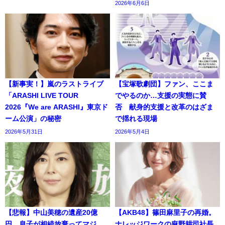
2026年6月6日
【新事実！】嵐のラストライブ
【宝塚歌劇団】ファン、ここま
「ARASHI LIVE TOUR
でやるのか…支援の実態に賛
2026『We are ARASHI』東京ド
否 献身的支援と改革のはざま
ーム公演」の秘密
で揺れる現場
2026年5月31日
2026年5月4日
【悲報】中山美穂の遺産20億
【AKB48】篠田麻里子の再婚。
円、息子が相続放棄ってマジ
ナレッジワークの麻野耕司社長