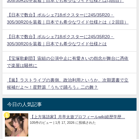
305/30R20を装着｜日本でも希少なワイド仕様とは(3回目）
【日本で数台】ポルシェ718ボクスターに245/35R20・
305/30R20を装着｜日本でも希少なワイド仕様とは（２回目）
【日本で数台】ポルシェ718ボクスターに245/35R20・
305/30R20を装着｜日本でも希少なワイド仕様とは
【宝塚歌劇団】宙組の公演中止に有愛きいの怨念が舞台に憑依
で楽屋は騒然に
【嵐】ラストライブの裏側。政治利用というか、次期選書で立
候補だよ〜！星野源『うちで踊ろう』二の舞？
今日の人気記事
【上方落語家】月亭太遊プロフィールwiki経歴学歴...
105件のビュー
|
1月 17, 2026 に投稿された