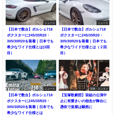
ニュース
ニュース
【日本で数台】ポルシェ718
【日本で数台】ポルシェ718
ボクスターに245/35R20・
ボクスターに245/35R20・
305/30R20を装着｜日本でも
305/30R20を装着｜日本でも
希少なワイド仕様とは(3回
希少なワイド仕様とは（２回
目）
目）
ニュース
芸能・エンタメ
【日本で数台】ポルシェ718
【宝塚歌劇団】宙組の公演中
ボクスターに245/35R20・
止に有愛きいの怨念が舞台に
305/30R20を装着｜日本でも
憑依で楽屋は騒然に
希少なワイド仕様とは