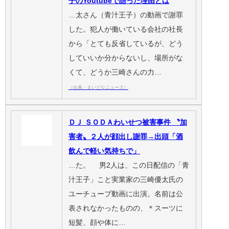
子のYoutubeで語った理由とは
…太さん（青汁王子）の動画で謝罪
した。犯人が働いている会社の社長
から「とても反省しているが、どう
していいか分からないし、場所がな
くて、どうか三崎さんの力…
（出典：まいどなニュース）
ＤＪ ＳＯＤＡわいせつ被害事件 〝加
害者〟２人が顔出し謝罪→出頭「酒
飲んで軽い気持ちで」
…た。 男2人は、この日配信の「青
汁王子」こと実業家の三崎優太氏の
ユーチューブ動画に出演。名前は公
表されなかったものの、＊スーツに
短髪、顔や体に…