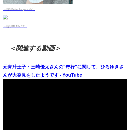
（出典 Better for your life）
（出典 PR TIMES）
＜関連する動画＞
元青汁王子・三崎優太さんの“奇行”に関して、ひろゆきさ
んが大発見をしたようです - YouTube