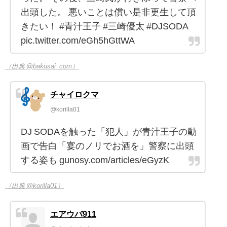
出頭した。 悪いことは償い是非更生して頂
きたい！ #青汁王子 #三崎優太 #DJSODA
pic.twitter.com/eGh5hGttWA
（出典 @bakusai_com）
チャイロクマ
@korilla01
DJ SODAを触った「犯人」が青汁王子の動
画で告白「宴のノリでお酒を」警察に出頭
する姿も gunosy.com/articles/eGyzK
（出典 @korilla01）
エアウバ911