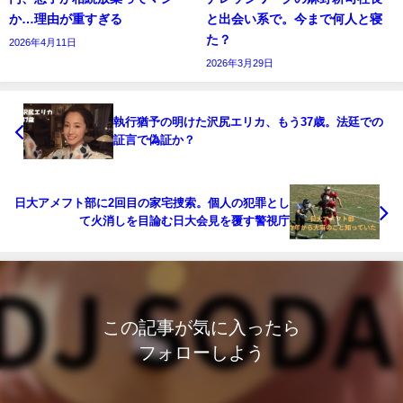
か…理由が重すぎる
と出会い系で。今まで何人と寝
た？
2026年4月11日
2026年3月29日
執行猶予の明けた沢尻エリカ、もう37歳。法廷での
証言で偽証か？
日大アメフト部に2回目の家宅捜索。個人の犯罪とし
て火消しを目論む日大会見を覆す警視庁
この記事が気に入ったら
フォローしよう