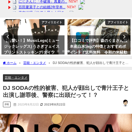
アフィリエイト
アフィリエイト
【可愛い！】MusicLegs(ミュー
【口コミで評判】森のくまさん熊
ジックレッグス) うさぎフェイス
本産白米5kgの特徴とおすすめポ
プリントストッキング/タイツ
イント！送料無料 令和の米騒動
ML7166
2024年8月26日
ホーム
芸能・エンタメ
DJ SODAの性的被害、犯人が顔出しで青汁王子と出
2024年2月7日
演し謝罪後、警察に出頭だって！？
芸能・エンタメ
DJ SODAの性的被害、犯人が顔出しで青汁王子と
出演し謝罪後、警察に出頭だって！？
PR
2023年8月22日
2023年8月22日