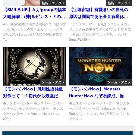
芸能・エンタメ
芸能・エンタメ
【SMILE-UP.】Aぇ!groupの福本
【宝塚宙組】有愛きいの自死の
大晴解雇！(株)ルピナス・Ｆの取
原因は同期である亜音有星休演
締役就任か！ジャニーズ尻尾切
時点で判っていた！
Aぇ! group福本大晴の契約解除でTVは大忙
「クソデマ」VS.「お花畑ファン」タカラ
し 出演シーンはAIで「全カット」 - 東ス
ジェンヌ死去事件で深まる“ヅカオタ”対立
り&自宅の住所判明！
ポWEBAぇ! group福本大晴の契約解除で
「月組」東京公演でも休演者が （出典：
T...
SmartFLASH）...
ゲーム・アニメ
ゲーム・アニメ
【モンハンNow】汎用性抜群絶
【モンハンNow】Monster
対作って！！初代から最強だっ
Hunter Now なぞ石錬成、当た
た黒弓が更に強くなりましたｗ
りが付きやすいらしい。
モンスターハンター モンスターハンター
モンスターハンターシリーズ 『モンスタ
シリーズ> モンスターハンター 『モンス
ーハンターシリーズ』(Monster Hunter
ターハンター』（Monster Hunter）は、
Series)は、カプコンから発売されている
200...
アクシ...