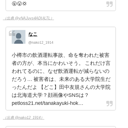
🤬😤💢
（出典 @yNAJuys4ADUjLTL）
なこ
@nako12_1914
小樽市の飲酒運転事故、命を奪われた被害
者の方が、本当にかわいそう。 これだけ言
われてるのに、なぜ飲酒運転が減らないの
だろう… 被害者は、未来のある大学院生だ
ったんだよ 【どこ】田中友規さんの大学院
は北海道大学？顔画像やSNSは？
petloss21.net/tanakayuki-hok…
（出典 @nako12_1914）