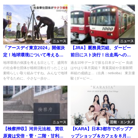
ニュース
ニュース
「アースデイ東京2024」開催決
【JRA】厩務員労組、ダービー
定！地球環境について考えるイ
前日にスト決行！出走馬への影
ベントが盛岡中央公園盛りだく
響をまとめてみた
地球環境の保護を考える日として、盛岡市
過去10年データで探る日本ダービー 良績
の社会奉仕団体が植樹活動を行ったことは
はやはり皐月賞組？ 青葉賞組や京都新聞
さん
素晴らしい取り組みですね。みんなで地球
杯組の成績は…（出典：netkeiba） 東京優
を守るために、小さな一歩か...
駿 (ダービー...
ニュース
芸能・エンタメ
【検察押収】河井元法相、買収
【KARA】日本3都市でポップア
原資は安倍・菅・二階・甘利の4
ップショップ＆カフェを８月５