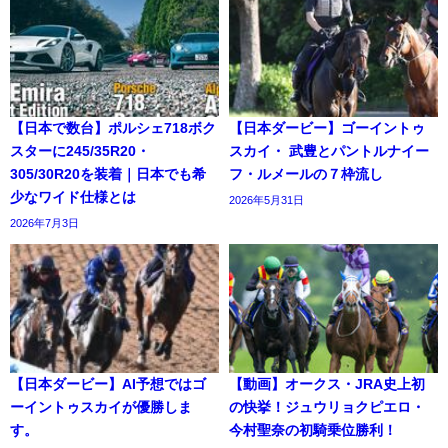
【日本で数台】ポルシェ718ボク
【日本ダービー】ゴーイントゥ
スターに245/35R20・
スカイ・ 武豊とパントルナイー
305/30R20を装着｜日本でも希
フ・ルメールの７枠流し
少なワイド仕様とは
2026年5月31日
2026年7月3日
【日本ダービー】AI予想ではゴ
【動画】オークス・JRA史上初
ーイントゥスカイが優勝しま
の快挙！ジュウリョクピエロ・
す。
今村聖奈の初騎乗位勝利！