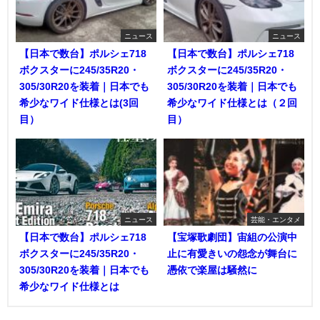
ニュース
ニュース
【日本で数台】ポルシェ718
【日本で数台】ポルシェ718
ボクスターに245/35R20・
ボクスターに245/35R20・
305/30R20を装着｜日本でも
305/30R20を装着｜日本でも
希少なワイド仕様とは(3回
希少なワイド仕様とは（２回
目）
目）
ニュース
芸能・エンタメ
【日本で数台】ポルシェ718
【宝塚歌劇団】宙組の公演中
ボクスターに245/35R20・
止に有愛きいの怨念が舞台に
305/30R20を装着｜日本でも
憑依で楽屋は騒然に
希少なワイド仕様とは