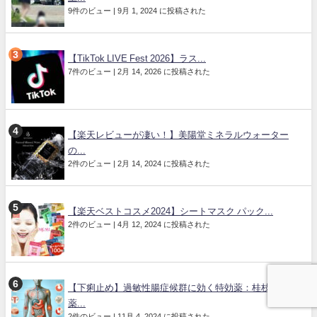
9件のビュー
|
9月 1, 2024 に投稿された
【TikTok LIVE Fest 2026】ラス...
7件のビュー
|
2月 14, 2026 に投稿された
【楽天レビューが凄い！】美陽堂ミネラルウォーター
の...
2件のビュー
|
2月 14, 2024 に投稿された
【楽天ベストコスメ2024】シートマスク パック...
2件のビュー
|
4月 12, 2024 に投稿された
【下痢止め】過敏性腸症候群に効く特効薬：桂枝加芍
薬...
2件のビュー
|
11月 4, 2024 に投稿された