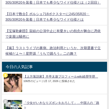
305/30R20を装着｜日本でも希少なワイド仕様とは（２回目）
【日本で数台】ポルシェ718ボクスターに245/35R20・
305/30R20を装着｜日本でも希少なワイド仕様とは
【宝塚歌劇団】宙組の公演中止に有愛きいの怨念が舞台に憑依
で楽屋は騒然に
【嵐】ラストライブの裏側。政治利用というか、次期選書で立
候補だよ〜！星野源『うちで踊ろう』二の舞？
今日の人気記事
【上方落語家】月亭太遊プロフィールwiki経歴学歴...
106件のビュー
|
1月 17, 2026 に投稿された
「少女がいきなりズボンをおろして」…中国人の「路
上...