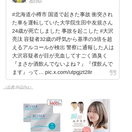
@j2zfyz
#北海道小樽市 国道で起きた事故 衝突され
た車を運転していた大学院生田中友規さん
24歳が死亡しました 事故を起こした #大沢
亮汰 容疑者32歳の呼気から基準の3倍を超
えるアルコールが検出 警察に通報した人は
大沢容疑者が目が充血してすごく酒臭く
『まさか酒飲んでないよね？』『僕飲んで
ます』って… pic.x.com/utpgjzt28r
（出典 @j2zfyz）