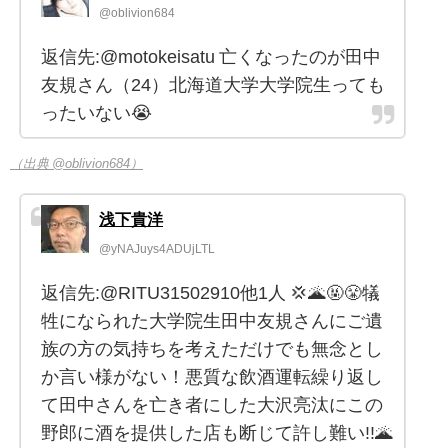
@oblivion684
返信先:@motokeisatu 亡くなったのが田中
友規さん（24）北海道大学大学院生っても
ったいない😭
（出典 @oblivion684）
浅下貴洋
@yNAJuys4ADUjLTL
返信先:@RITU31502910他1人 💢🌋🤬😤犠
牲になられた大学院生田中友規さんにご遺
族の方の気持ちを考えただけでも無念とし
か言い様がない！悪質な飲酒運転繰り返し
て田中さんを亡き者にした大沢亮汰にこの
野郎に酒を提供した店も断じて許し難い!!🌋