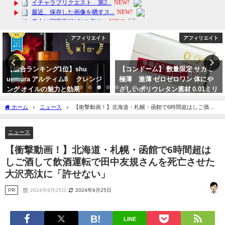
アフィリエイト
アフィリエイト
ランキング1位】shu
【コンドーム】 数量限定 サガミ
【楽
ura アルティム8∞ クレンジ
極薄 激薄 ゼロゼロワン 体にや
ミネ
 オイルの魅力と効果
さしいポリウレタン素材 0.01ミリ
もち
のうすさで避妊 楽しい家族計
年2月12日
2024
ホーム
ニュース
【衝撃動画！】北海道・札幌・函館で6時間超はしご酒し
画 女性もエチケット
て飲酒運転で田中友規さんを死亡させた大沢亮汰に「許せない」
2024年3月13日
ニュース
【衝撃動画！】北海道・札幌・函館で6時間超は
しご酒して飲酒運転で田中友規さんを死亡させた
大沢亮汰に「許せない」
PR
2024年9月25日
2024年9月25日
LINE