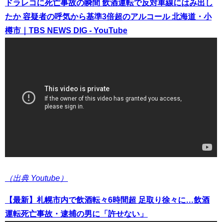
ドラレコに死亡事故の瞬間 飲酒運転で反対車線にはみ出し
たか 容疑者の呼気から基準3倍超のアルコール 北海道・小
樽市｜TBS NEWS DIG - YouTube
（出典 Youtube）
【最新】札幌市内で飲酒転々6時間超 足取り徐々に…飲酒
運転死亡事故・逮捕の男に「許せない」