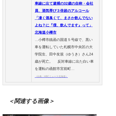
車線に出て逮捕の32歳の自称・会社
員、酒気帯び３倍超のアルコール
「凄く酒臭くて、まさか飲んでない
よね？に『僕、飲んでます』って」
北海道小樽市
…小樽市銭函の国道５号線で、黒い
車を運転していた札幌市中央区の大
学院生、田中友規（ゆうき）さん24
歳が死亡。 反対車線に出た白い車
を運転の函館市宮前町…
（出典：HBCニュース北海道）
＜関連する画像＞