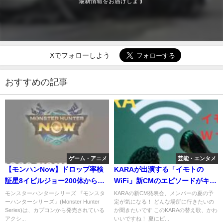
最新情報をお届けします
Xでフォローしよう
おすすめの記事
ゲーム・アニメ
芸能・エンタメ
【モンハンNow】ドロップ率検
KARAが出演する「イモトの
証星8イビルジョー200体から唾
WiFi」新CMのエピソードがキュ
液は何回落ちるのかずんだもん
ート！運命的な旅がきっと待っ
モンスターハンターシリーズ 『モンスタ
KARAの新CM発表会、メンバーの夏の予
ーハンターシリーズ』(Monster Hunter
定が気になる！ どんな場所に行きたいの
が説明
てるWi-Fi♪ イモトの社長は西村
Series)は、カプコンから発売されている
か聞きたいです このKARAの替え歌、かわ
さん♪
アクシ...
いいですね！ 夏にピ...