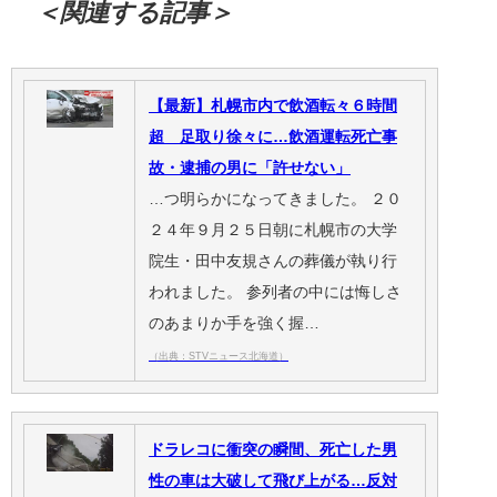
＜関連する記事＞
【最新】札幌市内で飲酒転々６時間
超 足取り徐々に…飲酒運転死亡事
故・逮捕の男に「許せない」
…つ明らかになってきました。 ２０
２４年９月２５日朝に札幌市の大学
院生・田中友規さんの葬儀が執り行
われました。 参列者の中には悔しさ
のあまりか手を強く握…
（出典：STVニュース北海道）
ドラレコに衝突の瞬間、死亡した男
性の車は大破して飛び上がる…反対