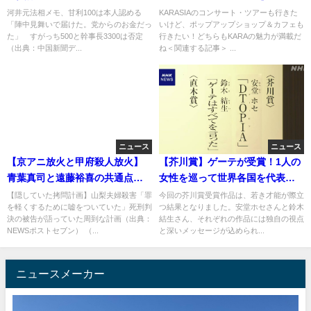
人から6700万円のメモ押収。甘
日オープン！ハラちゃんにも会
河井元法相メモ、甘利100は本人認める
KARASIAのコンサート・ツアーも行きた
「陣中見舞いで届けた。党からのお金だっ
いけど、ポップアップショップ＆カフェも
利は認める。管・二階は無
える！
た」 すがっち500と幹事長3300は否定
行きたい！どちらもKARAの魅力が満載だ
言。。。安倍も当然無言ですが
（出典：中国新聞デ...
ね＜関連する記事＞ ...
何か？
ニュース
ニュース
【京アニ放火と甲府殺人放火】
【芥川賞】ゲーテが受賞！1人の
青葉真司と遠藤裕喜の共通点が
女性を巡って世界各国を代表す
こちら！
る男たちが競い合う物語
【隠していた拷問計画】山梨夫婦殺害「罪
今回の芥川賞受賞作品は、若き才能が際立
を軽くするために嘘をついていた」死刑判
つ結果となりました。安堂ホセさんと鈴木
決の被告が語っていた周到な計画（出典：
結生さん、それぞれの作品には独自の視点
NEWSポストセブン） （...
と深いメッセージが込められ...
ニュースメーカー