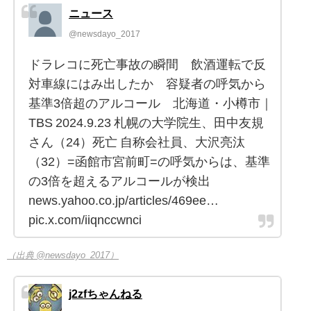
ニュース
@newsdayo_2017
ドラレコに死亡事故の瞬間 飲酒運転で反
対車線にはみ出したか 容疑者の呼気から
基準3倍超のアルコール 北海道・小樽市｜
TBS 2024.9.23 札幌の大学院生、田中友規
さん（24）死亡 自称会社員、大沢亮汰
（32）=函館市宮前町=の呼気からは、基準
の3倍を超えるアルコールが検出
news.yahoo.co.jp/articles/469ee…
pic.x.com/iiqnccwnci
（出典 @newsdayo_2017）
j2zfちゃんねる