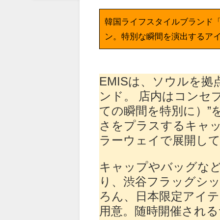
韓国ライフスタイルブランド「
ン。特別な瞬間を演出するア
EMISは、ソウルを
ンド。 店内はコンセプトであ
ての瞬間を特別に）”
さをプラスするキャ
ラーウェイで展開し
キャップやバッグな
り、渋⾕フラッグシ
ろん、⽇本限定アイテ
⽤意。随時開催され