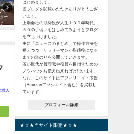
はじめまして。
当ブログを閲覧いただきありがとうござ
神戸市
【楽天ランキング1位獲得】今が
【宝塚歌劇】宙組の有愛き
います。
ルクー
旬！ちょっぴり贅沢なフルーツ
（井上奈美）と双子の妹で
上場会社の取締役が人生１００年時代、
貯ま
サンドが今だけ送料無料！
の一禾あお（井上茉美）さ
実家「京つけもの処近為」
５０の手習いをはじめてみようとブログ
2024年2月2日
遽臨時休業で、天彩峰里（
を立ち上げました。
樹里）は関係ないです
主に「ニュースのまとめ」で操作方法を
2023年10月1日
覚えつつ、サラリーマンが取締役になる
までの道のりを公開していきます。
若い世代が管理職や役員を目指すための
フ
ノウハウをお伝え出来ればと思います。
なお、このサイトはアフィリエイト広告
（Amazonアソシエイト含む）を掲載し
管理人
ています。
プロフィール詳細
★☆★当サイト限定★☆★