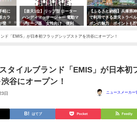
手軽に
【楽天1位】リップ型 ローター
【ふるさと納税】兵庫県
新カラ
ハンディマッサージャー 電動マ
で利用できる楽天トラベ
が登
ッサージ器 女性向け 便利
ポンの魅力 ポイントも
携帯 送料無料！
る！
ンド「EMIS」が日本初フラッグシップストアを渋谷にオープン！
2024年6月15日
2024年5月17日
スタイルブランド「EMIS」が日本初
を渋谷にオープン！
ニュースメーカー
23日
はてブ
Pocket
Feedly