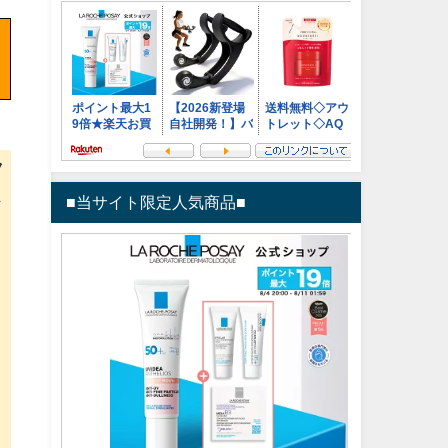
ラ
べ
■当サイト限定人気商品■
別
カ
お