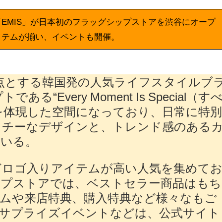
EMIS」が日本初のフラッグシップストアを渋谷にオープ
イテムが揃い、イベントも開催。
拠点とする韓国発の⼈気ライフスタイルブ
る“Every Moment Is Special（す
を体現した空間になっており、⽇常に特
ッチーなデザインと、トレンド感のある
ている。
どロゴ⼊りアイテムが⾼い⼈気を集めて
ップストアでは、ベストセラー商品はもち
ムや来店特典、購⼊特典など様々なもご
るサプライズイベントなどは、公式サイト