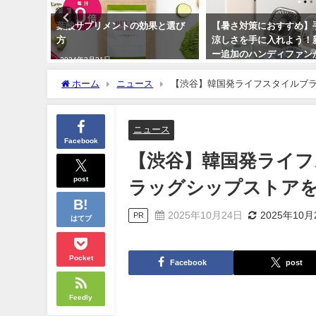
適さと安
葉酸サプリメントの効果と選び
【暑さ対策におすすめ】
ソニック
方
涼しさを手に入れよう！
無料
ー追加のハンディファン
2024年3月21日
場！
ホーム
ニュース
【渋谷】韓国発ライフスタイルブラ
2024年7月27日
ニュース
Facebook
【渋谷】韓国発ライフ
post
ラッグシップストア
2025年10月24日
2025年10月
PR
はてブ
Pocket
Facebook
post
Feedly