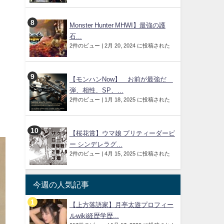
Monster Hunter MHWI】最強の護
石...
2件のビュー
|
2月 20, 2024 に投稿された
【モンハンNow】 お前が最強だ
弾、相性、SP、...
2件のビュー
|
1月 18, 2025 に投稿された
【桜花賞】ウマ娘 プリティーダービ
ー シンデレラグ...
2件のビュー
|
4月 15, 2025 に投稿された
今週の人気記事
【上方落語家】月亭太遊プロフィー
ルwiki経歴学歴...