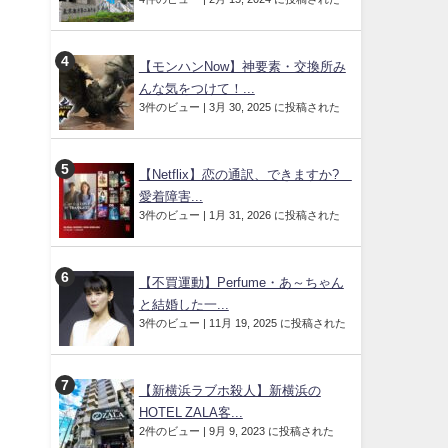
【モンハンNow】神要素・交換所み
んな気をつけて！...
3件のビュー
|
3月 30, 2025 に投稿された
【Netflix】恋の通訳、できますか?
愛着障害...
3件のビュー
|
1月 31, 2026 に投稿された
【不買運動】Perfume・あ～ちゃん
と結婚した一...
3件のビュー
|
11月 19, 2025 に投稿された
【新横浜ラブホ殺人】新横浜の
HOTEL ZALA客...
2件のビュー
|
9月 9, 2023 に投稿された