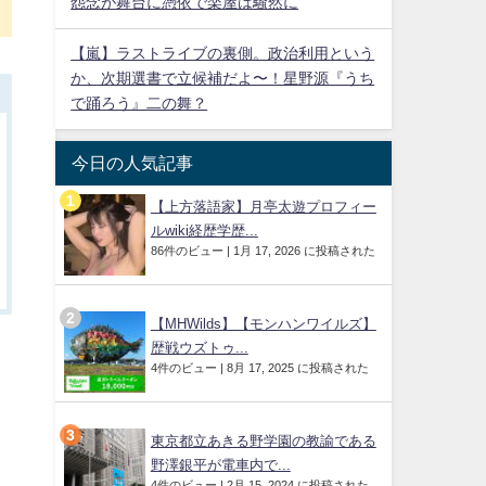
怨念が舞台に憑依で楽屋は騒然に
【嵐】ラストライブの裏側。政治利用という
か、次期選書で立候補だよ〜！星野源『うち
で踊ろう』二の舞？
今日の人気記事
【上方落語家】月亭太遊プロフィー
ルwiki経歴学歴...
86件のビュー
|
1月 17, 2026 に投稿された
【MHWilds】【モンハンワイルズ】
歴戦ウズトゥ...
4件のビュー
|
8月 17, 2025 に投稿された
東京都立あきる野学園の教諭である
野澤銀平が電車内で...
4件のビュー
|
2月 15, 2024 に投稿された