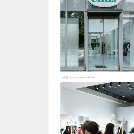
（出典 www.cinemacafe.net）