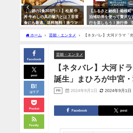
スメ！肉
【奇跡の1食203円~！】松屋 牛
【ふるさと納税】箱根町
グの滑り
丼 牛めしの具の魅力とは？非常
泊補助券を使って贅沢な
ットパッ
食にも最適。送料無料！激ウマ
行を楽しもう！旅行券 
 保護 年
娘にも好評
ラベル デートに近場で
ホーム
芸能・エンタメ
【ネタバレ】大河ドラマ「光
2024年2月16日
2024年4月3日
芸能・エンタメ
Facebook
【ネタバレ】大河ドラ
post
誕生」まひろが中宮・彰
2024年9月1日
2024年9月1日
PR
はてブ
Pocket
Facebook
post
Feedly