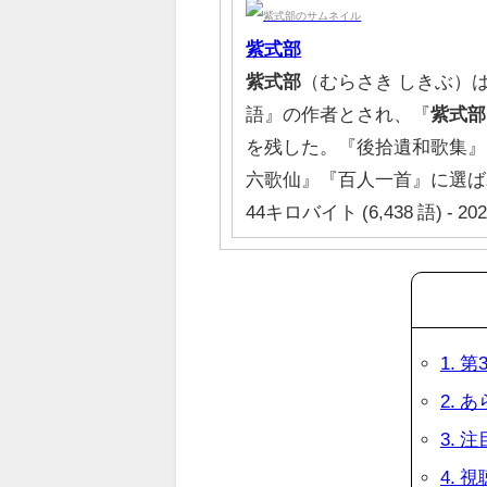
紫式部
紫式部
（むらさき しきぶ）
語』の作者とされ、『
紫式部
を残した。『後拾遺和歌集』
六歌仙』『百人一首』に選ば
44キロバイト (6,438 語) - 20
1. 
2. 
3.
4. 