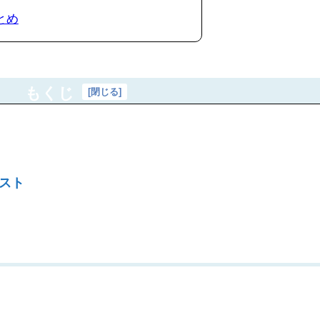
まとめ
もくじ
[
閉じる
]
ャスト