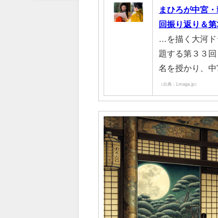
まひろが中宮・
回振り返り＆第
…を描く大河ド
題する第３３回
名を授かり、中
（出典：Lmaga.jp）