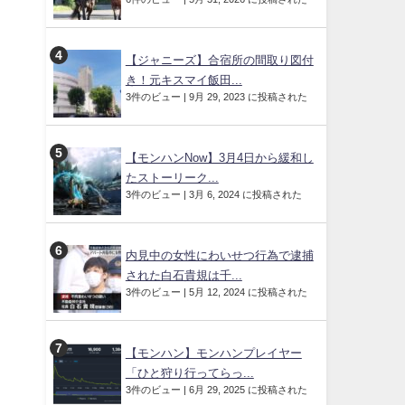
【ジャニーズ】合宿所の間取り図付
き！元キスマイ飯田...
3件のビュー
|
9月 29, 2023 に投稿された
【モンハンNow】3月4日から緩和し
たストーリーク...
3件のビュー
|
3月 6, 2024 に投稿された
内見中の女性にわいせつ行為で逮捕
された白石貴規は千...
3件のビュー
|
5月 12, 2024 に投稿された
【モンハン】モンハンプレイヤー
「ひと狩り行ってらっ...
3件のビュー
|
6月 29, 2025 に投稿された