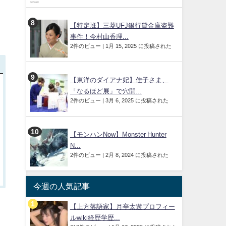
【特定班】三菱UFJ銀行貸金庫盗難
事件！今村由香理...
2件のビュー
|
1月 15, 2025 に投稿された
【東洋のダイアナ妃】佳子さま、
「なるほど展」で穴開...
2件のビュー
|
3月 6, 2025 に投稿された
【モンハンNow】Monster Hunter
N...
2件のビュー
|
2月 8, 2024 に投稿された
今週の人気記事
【上方落語家】月亭太遊プロフィー
ルwiki経歴学歴...