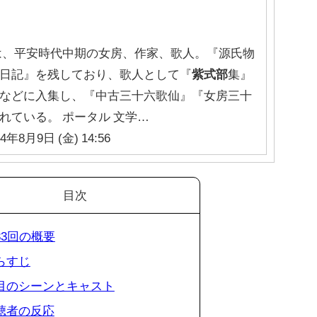
は、平安時代中期の女房、作家、歌人。『源氏物
日記』を残しており、歌人として『
紫式部
集』
などに入集し、『中古三十六歌仙』『女房三十
れている。 ポータル 文学…
24年8月9日 (金) 14:56
目次
第33回の概要
あらすじ
 注目のシーンとキャスト
視聴者の反応