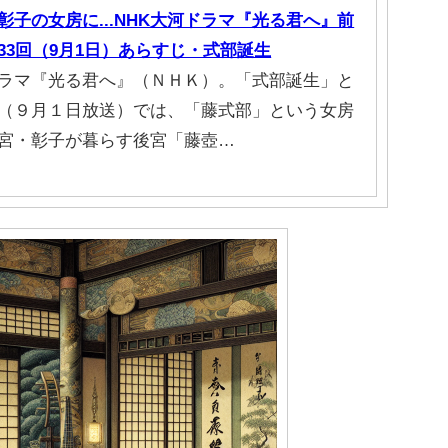
彰子の女房に...NHK大河ドラマ『光る君へ』前
33回（9月1日）あらすじ・式部誕生
ラマ『光る君へ』（ＮＨＫ）。「式部誕生」と
（９月１日放送）では、「藤式部」という女房
宮・彰子が暮らす後宮「藤壺…