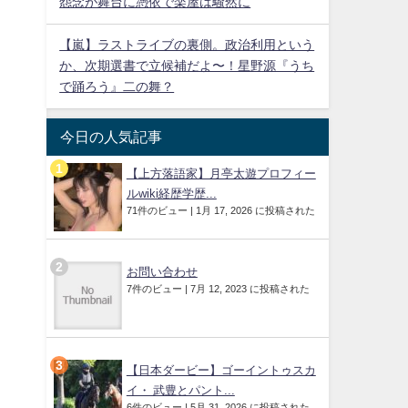
怨念が舞台に憑依で楽屋は騒然に
【嵐】ラストライブの裏側。政治利用という
か、次期選書で立候補だよ〜！星野源『うち
で踊ろう』二の舞？
今日の人気記事
【上方落語家】月亭太遊プロフィー
ルwiki経歴学歴...
71件のビュー
|
1月 17, 2026 に投稿された
お問い合わせ
7件のビュー
|
7月 12, 2023 に投稿された
【日本ダービー】ゴーイントゥスカ
イ・ 武豊とパント...
6件のビュー
|
5月 31, 2026 に投稿された