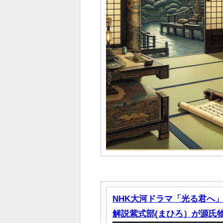
NHK大河ドラマ「光る君へ」
解説紫式部(まひろ）が源氏物語