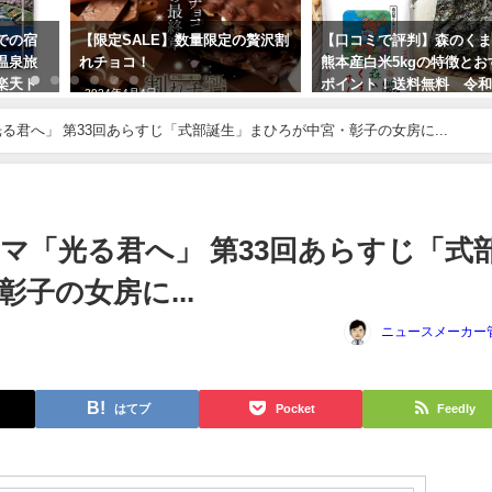
での宿
【限定SALE】数量限定の贅沢割
【口コミで評判】森のく
温泉旅
れチョコ！
熊本産白米5kgの特徴とお
楽天ト
ポイント！送料無料 令
2024年4月4日
騒動
る君へ」 第33回あらすじ「式部誕生」まひろが中宮・彰子の女房に...
2024年8月26日
マ「光る君へ」 第33回あらすじ「式
子の女房に...
ニュースメーカー
はてブ
Pocket
Feedly