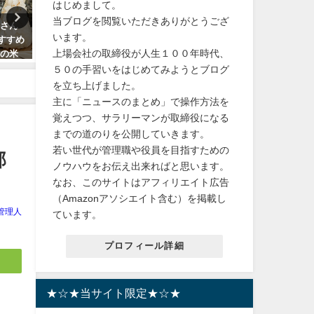
はじめまして。
当ブログを閲覧いただきありがとうござ
まさん
【入学祝い！】Nintendo
【総合ランキング1位】ア
います。
すすめ
Switch（有機ELモデル） スプラ
ム8∞ クレンジング オイル 
上場会社の取締役が人生１００年時代、
和の米
トゥーン3エディション 子供・
トセラーキットの魅力とは
孫 オススメ！
ュウウエムラ
５０の手習いをはじめてみようとブログ
を立ち上げました。
2024年3月14日
2024年4月12日
主に「ニュースのまとめ」で操作方法を
覚えつつ、サラリーマンが取締役になる
までの道のりを公開していきます。
若い世代が管理職や役員を目指すための
部
ノウハウをお伝え出来ればと思います。
なお、このサイトはアフィリエイト広告
（Amazonアソシエイト含む）を掲載し
管理人
ています。
プロフィール詳細
★☆★当サイト限定★☆★