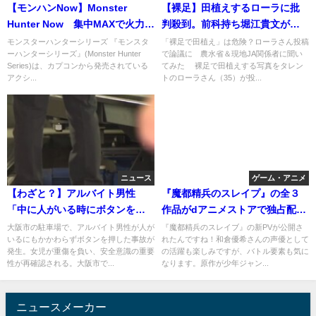
【モンハンNow】Monster
【裸足】田植えするローラに批
Hunter Now 集中MAXで火力ア
判殺到。前科持ち堀江貴文が
ップ!? 竜玉なしの属性
「俺いつも裸でやってるよ。意
モンスターハンターシリーズ 『モンスタ
「裸足で田植え」は危険？ローラさん投稿
ーハンターシリーズ』(Monster Hunter
で論議に 農水省＆現地JA関係者に聞い
味不明な文句たれ
Series)は、カプコンから発売されている
てみた 裸足で田植えする写真をタレン
アクシ...
トのローラさん（35）が投...
ニュース
ゲーム・アニメ
【わざと？】アルバイト男性
『魔都精兵のスレイプ』の全３
「中に人がいる時にボタンを押
作品がdアニメストアで独占配信
した」 駐車場落下事故で女児
予定！和倉優希の新PVも公開
大阪市の駐車場で、アルバイト男性が人が
『魔都精兵のスレイブ』の新PVが公開さ
いるにもかかわらずボタンを押した事故が
れたんですね！和倉優希さんの声優として
頭蓋骨骨折・大阪
中！
発生。女児が重傷を負い、安全意識の重要
の活躍も楽しみですが、バトル要素も気に
性が再確認される。大阪市で...
なります。原作が少年ジャン...
ニュースメーカー