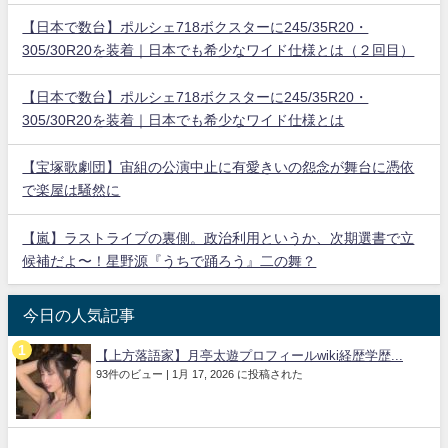
【日本で数台】ポルシェ718ボクスターに245/35R20・
305/30R20を装着｜日本でも希少なワイド仕様とは（２回目）
【日本で数台】ポルシェ718ボクスターに245/35R20・
305/30R20を装着｜日本でも希少なワイド仕様とは
【宝塚歌劇団】宙組の公演中止に有愛きいの怨念が舞台に憑依
で楽屋は騒然に
【嵐】ラストライブの裏側。政治利用というか、次期選書で立
候補だよ〜！星野源『うちで踊ろう』二の舞？
今日の人気記事
【上方落語家】月亭太遊プロフィールwiki経歴学歴...
93件のビュー
|
1月 17, 2026 に投稿された