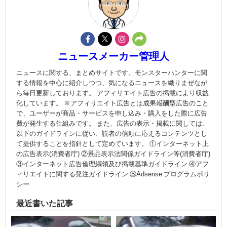
ニュースメーカー管理人
ニュースに関する、まとめサイトです。モンスターハンターに関
する情報を中心に紹介しつつ、気になるニュースを織りまぜなが
ら毎日更新しております。 アフィリエイト広告の掲載により収益
化しています。 ※アフィリエイト広告とは成果報酬型広告のこと
で、ユーザーが商品・サービスを申し込み・購入をした際に広告
費が発生する仕組みです。 また、広告の表示・掲載に関しては、
以下のガイドラインに従い、読者の信頼に応えるコンテンツとし
て提供することを指針として定めています。 ①インターネット上
の広告表示(消費者庁) ②景品表示法関係ガイドライン等(消費者庁)
③インターネット広告倫理綱領及び掲載基準ガイドライン ④アフ
ィリエイトに関する発注ガイドライン ⑤Adsense プログラムポリ
シー
最近書いた記事