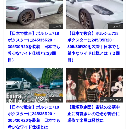
ニュース
ニュース
【日本で数台】ポルシェ718
【日本で数台】ポルシェ718
ボクスターに245/35R20・
ボクスターに245/35R20・
305/30R20を装着｜日本でも
305/30R20を装着｜日本でも
希少なワイド仕様とは(3回
希少なワイド仕様とは（２回
目）
目）
ニュース
芸能・エンタメ
【日本で数台】ポルシェ718
【宝塚歌劇団】宙組の公演中
ボクスターに245/35R20・
止に有愛きいの怨念が舞台に
305/30R20を装着｜日本でも
憑依で楽屋は騒然に
希少なワイド仕様とは