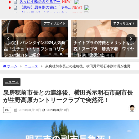
アフィリエイト
アフィリエイト
【限定】バレンタイン2024人気商
ナイトブラの特徴とメリットを解
品！生チョコトリュフショコリッ
説！ヌーブラ 勝負下着 ワイヤ
シュの魅力をご紹介
ーレス 楽天1位
2024年2月2日
2024年4月11日
ホーム
ニュース
泉房穂前市長との連絡後、横田秀示明石市副市長が生野高
原カントリークラブで突然死！
ニュース
泉房穂前市長との連絡後、横田秀示明石市副市長
が生野高原カントリークラブで突然死！
PR
2023年8月19日
2023年8月19日