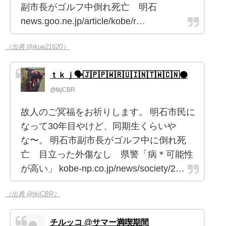
副市長がゴルフ中倒れ死亡 明石
news.goo.ne.jp/article/kobe/r…
（出典 @ikue21620）
ｔｋｊ🗣🇯🇵🇵🇼🇷🇺🇮🇳🇹🇼🇨🇳🟠
@tkjCBR
故人のご冥福をお祈りします。 明石市民に
なって30年目やけど、同期生くらいや
な〜。 明石市副市長がゴルフ中に倒れ死
亡 目立った外傷なし 県警「病＊可能性
が高い」 kobe-np.co.jp/news/society/2…
（出典 @tkjCBR）
チルッコ @サマー満喫期間