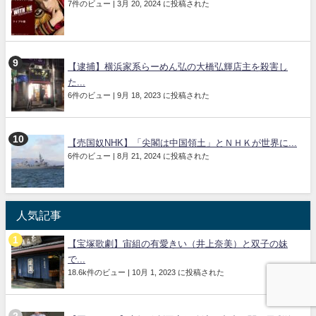
7件のビュー
|
3月 20, 2024 に投稿された
【逮捕】横浜家系らーめん弘の大橋弘輝店主を殺害し
た...
6件のビュー
|
9月 18, 2023 に投稿された
【売国奴NHK】「尖閣は中国領土」とＮＨＫが世界に...
6件のビュー
|
8月 21, 2024 に投稿された
人気記事
【宝塚歌劇】宙組の有愛きい（井上奈美）と双子の妹
で...
18.6k件のビュー
|
10月 1, 2023 に投稿された