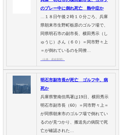
のプレー中に倒れ死亡 熱中症か
…１８日午後２時１０分ごろ、兵庫
県朝来市生野町栃原のゴルフ場で、
同県明石市の副市長、横田秀示（し
ゅうじ）さん（６０）＝同市野々上
＝が倒れているのを同僚…
（出典：産経新聞）
明石市副市長が死亡 ゴルフ中、病
死か
兵庫県警南但馬署は19日、横田秀示
明石市副市長（60）＝同市野々上＝
が同県朝来市のゴルフ場で倒れてい
るのが見つかり、搬送先の病院で死
亡が確認された…