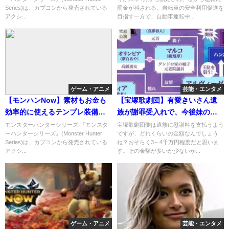
Series)は、カプコンから発売されている
罰金が科される。自転車の安全利用促進を
アクシ...
目指す一方で、自動車運転中...
ゲーム・アニメ
芸能・エンタメ
【モンハンNow】素材もお金も
【宝塚歌劇団】有愛きいさん遺
効率的に使えるテンプレ装備が
族が謝罪受入れで、今後妹の一
こちらです！
禾あおはどうなる？
モンスターハンターシリーズ 『モンスタ
宝塚歌劇団側は遺族に慰謝料を支払うよう
ーハンターシリーズ』(Monster Hunter
ですが、どれくらいの金額なんでしょう
Series)は、カプコンから発売されている
ね？おそらく3～4千万円程度だと思いま
アクシ...
す。その金額が多いか少ないか...
ゲーム・アニメ
芸能・エンタメ