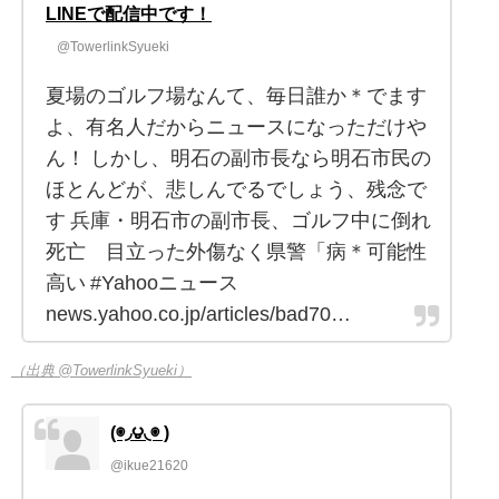
LINEで配信中です！
@TowerlinkSyueki
夏場のゴルフ場なんて、毎日誰か＊でます
よ、有名人だからニュースになっただけや
ん！ しかし、明石の副市長なら明石市民の
ほとんどが、悲しんでるでしょう、残念で
す 兵庫・明石市の副市長、ゴルフ中に倒れ
死亡 目立った外傷なく県警「病＊可能性
高い #Yahooニュース
news.yahoo.co.jp/articles/bad70…
（出典 @TowerlinkSyueki）
(◉◞౪◟◉ )
@ikue21620