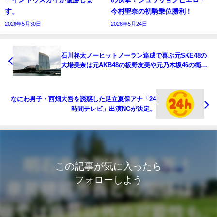
す。
今村聖奈の初騎乗位勝利！
2026年5月30日
2026年5月24日
石川柊太ノーヒットノーラン達成で喜ぶ元SKE48の
大場美奈は元AKB48の板野友美や元乃木坂46の衛藤
美彩に優越感！
なにわ男子・西畑大吾を誘惑した足立夏保アナ「24
時間テレビ」出演NGが決定。
この記事が気に入ったら
フォローしよう