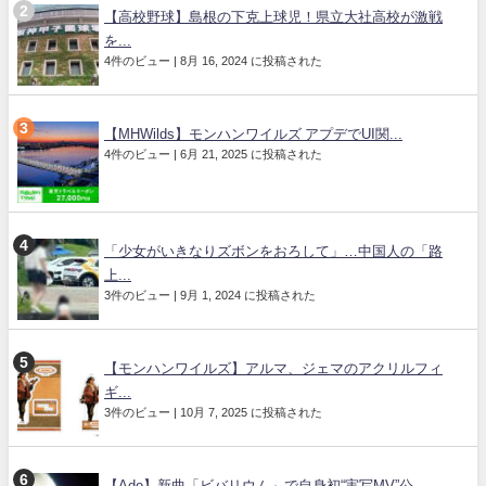
【高校野球】島根の下克上球児！県立大社高校が激戦
を...
4件のビュー
|
8月 16, 2024 に投稿された
【MHWilds】モンハンワイルズ アプデでUI関...
4件のビュー
|
6月 21, 2025 に投稿された
「少女がいきなりズボンをおろして」…中国人の「路
上...
3件のビュー
|
9月 1, 2024 に投稿された
【モンハンワイルズ】アルマ、ジェマのアクリルフィ
ギ...
3件のビュー
|
10月 7, 2025 に投稿された
【Ado】新曲「ビバリウム」で自身初“実写MV”公...