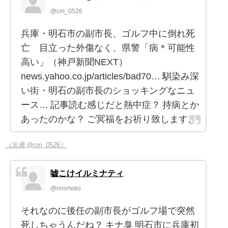
@cm_0526
兵庫・明石市の副市長、ゴルフ中に倒れ死
亡 目立った外傷なく、県警「病＊可能性
高い」（神戸新聞NEXT）
news.yahoo.co.jp/articles/bad70… 馴染み深
い街・明石の副市長のショッキングなニュ
ース… 記事読む感じだと熱中症？ 持病とか
あったのかな？ ご冥福をお祈り致します。
（出典 @cm_0526）
嘘こけイルミナティ
@onorieko
それなのに後任の副市長がゴルフ場で突然
死しちゃうんだね？ キナ臭 明石市に兵庫初