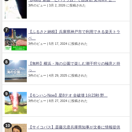
3件のビュー
|
3月 2, 2026 に投稿された
【ふるさと納税】兵庫県神戸市で利用できる楽天トラ
ベ...
3件のビュー
|
5月 17, 2024 に投稿された
【無料】横浜・海の公園で楽しむ潮干狩りの極意と持
っ...
3件のビュー
|
4月 29, 2025 に投稿された
【モンハンNow】星8テオ 全破壊 1分23秒 野...
3件のビュー
|
8月 27, 2024 に投稿された
【サイコパス】斎藤元彦兵庫県知事が文春に情報提供