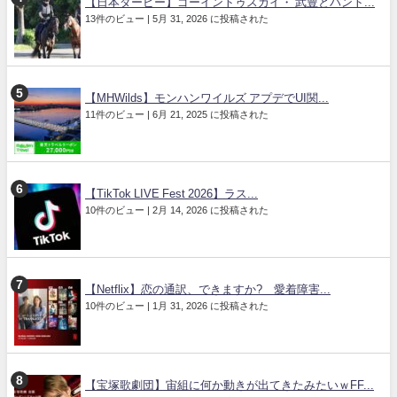
【日本ダービー】ゴーイントゥスカイ・ 武豊とパント...
13件のビュー
|
5月 31, 2026 に投稿された
【MHWilds】モンハンワイルズ アプデでUI関...
11件のビュー
|
6月 21, 2025 に投稿された
【TikTok LIVE Fest 2026】ラス...
10件のビュー
|
2月 14, 2026 に投稿された
【Netflix】恋の通訳、できますか? 愛着障害...
10件のビュー
|
1月 31, 2026 に投稿された
【宝塚歌劇団】宙組に何か動きが出てきたみたいｗFF...