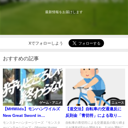
最新情報をお届けします
Xでフォローしよう
おすすめの記事
ゲーム・アニメ
ニュース
【MHWilds】モンハンワイルズ
【道交法】自転車の交通違反に
New Great Sword in
反則金「青切符」による取り締
MonHunter
まり強化へ！今年国会制定
モンスターハンターシリーズ 『モンスタ
自転車の青切符による交通違反の取り締ま
ーハンターシリーズ』(Monster Hunter
りが来年4月から開始され、ながら運転に