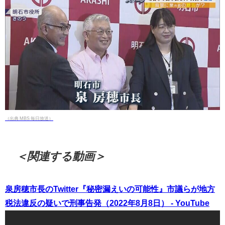
（出典 MBS 毎日放送）
＜関連する動画＞
泉房穂市長のTwitter『秘密漏えいの可能性』市議らが地方
税法違反の疑いで刑事告発（2022年8月8日） - YouTube