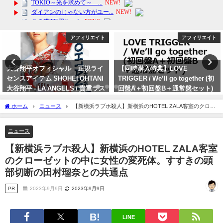
アフィリエイト
アフィリエイト
大谷翔平オフィシャル 正規ライ
【同時購入特典】LOVE
センスアイテム SHOHEI OHTANI
TRIGGER / We’ll go together (初
大谷翔平 - LA ANGELS / 貴重ラス
回盤A＋初回盤B＋通常盤セット)
ト販売 公式 / オフィシャル
(Snow Manカレンダー 2024.4-
ホーム
ニュース
【新横浜ラブホ殺人】新横浜のHOTEL ZALA客室のクロー
2025.3) [ Snow Man ] の魅力を紹
2024年4月12日
ゼットの中に女性の変死体。すすきの頭部切断の田村瑠奈との共通点
介します！
ニュース
2024年1月29日
【新横浜ラブホ殺人】新横浜のHOTEL ZALA客室
のクローゼットの中に女性の変死体。すすきの頭
部切断の田村瑠奈との共通点
PR
2023年9月9日
2023年9月9日
LINE