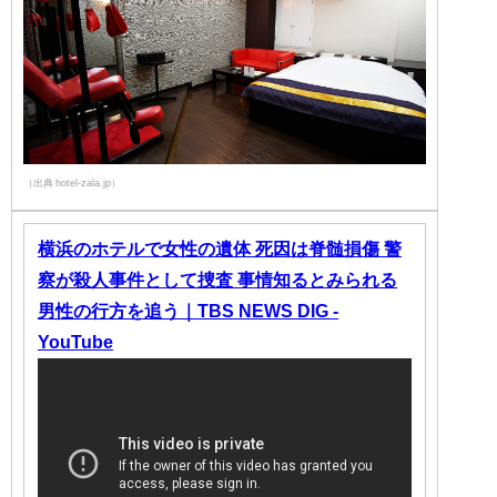
（出典 hotel-zala.jp）
横浜のホテルで女性の遺体 死因は脊髄損傷 警
察が殺人事件として捜査 事情知るとみられる
男性の行方を追う｜TBS NEWS DIG -
YouTube