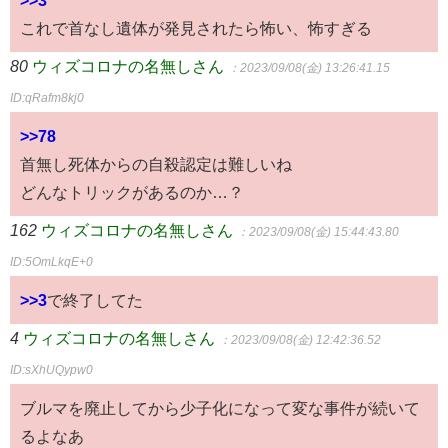
>>3
これで首なし遺体が発見されたら怖い、怖すぎる
80
ウィズコロナの名無しさん
：2023/09/08(金) 13:26:41.15
ID:qRafm8kj0
>>78
首無し死体からの自殺認定は難しいね
どんなトリックがあるのか…？
162
ウィズコロナの名無しさん
：2023/09/08(金) 15:44:43.80
ID:5OmLkqE+0
>>3
で終了してた
4
ウィズコロナの名無しさん
：2023/09/08(金) 12:42:36.52
ID:sXhUQypw0
ブルマを廃止してから少子化になって変な事件が続いて
るよなあ