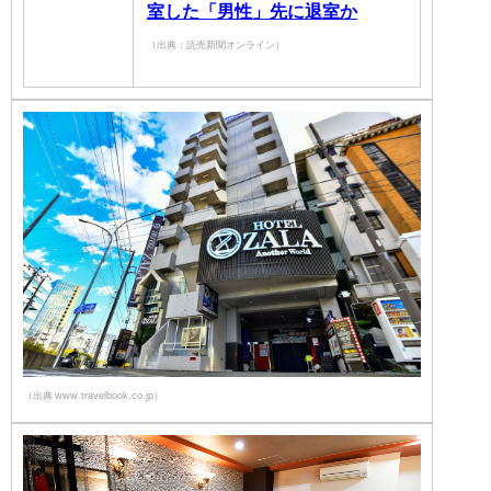
室した「男性」先に退室か
（出典：読売新聞オンライン）
（出典 www.travelbook.co.jp）