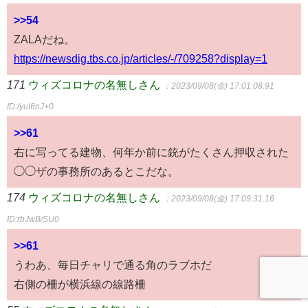
>>54
ZALAだね。
https://newsdig.tbs.co.jp/articles/-/709258?display=1
171
ウィズコロナの名無しさん
：2023/09/08(金) 17:01:08.91
ID:/yuI6nJ+0
>>61
右に写ってる建物、何年か前に銃がたくさん押収された
◯◯ザの事務所のあるとこだな。
174
ウィズコロナの名無しさん
：2023/09/08(金) 17:09:31.16
ID:rbJwB/SU0
>>61
うわあ、毎日チャリで通る角のラブホだ
右側の柵が横浜線の線路柵