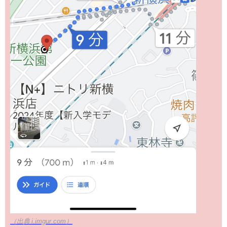
（出典 i.imgur.com）