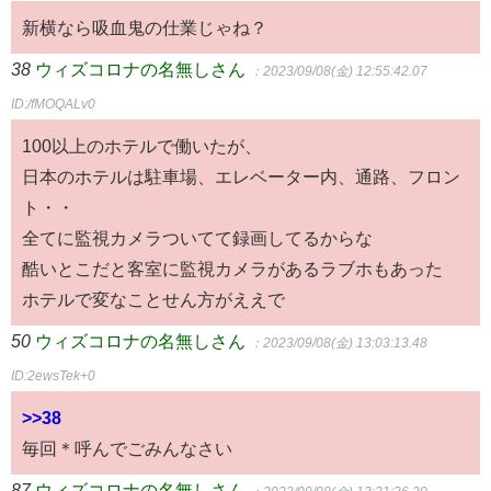
新横なら吸血鬼の仕業じゃね？
38
ウィズコロナの名無しさん
：2023/09/08(金) 12:55:42.07
ID:/fMOQALv0
100以上のホテルで働いたが、
日本のホテルは駐車場、エレベーター内、通路、フロン
ト・・
全てに監視カメラついてて録画してるからな
酷いとこだと客室に監視カメラがあるラブホもあった
ホテルで変なことせん方がええで
50
ウィズコロナの名無しさん
：2023/09/08(金) 13:03:13.48
ID:2ewsTek+0
>>38
毎回＊呼んでごみんなさい
87
ウィズコロナの名無しさん