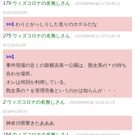
179
ウィズコロナの名無しさん
：2023/09/08(金) 17:26:46.12
ID:pSYpSqTZ0
>>1
わりとがっしりした造りのホテルだな
275
ウィズコロナの名無しさん
：2023/09/09(土) 14:53:28.78
ID:CQicH1rZ0
>>1
事件現場の近くの新横浜第一公園は、熟女系の＊の待ち
合わせ場所。
オレは何回か利用している。
熟女系の＊を管理売春というのかは知らんが・・・
2
ウィズコロナの名無しさん
：2023/09/08(金) 12:41:21.19
ID:q4Yx14E+0
神奈川県警きたあああ
164
ウィズコロナの名無しさん