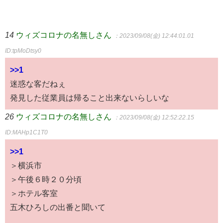
14
ウィズコロナの名無しさん
：2023/09/08(金) 12:44:01.01
ID:tpMoDtsy0
>>1
迷惑な客だねぇ
発見した従業員は帰ること出来ないらしいな
26
ウィズコロナの名無しさん
：2023/09/08(金) 12:52:22.15
ID:MAHp1C1T0
>>1
＞横浜市
＞午後６時２０分頃
＞ホテル客室
五木ひろしの出番と聞いて