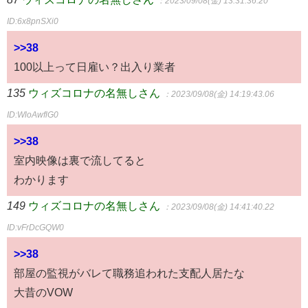
：2023/09/08(金) 13:31:36.20
ID:6x8pnSXi0
>>38
100以上って日雇い？出入り業者
135
ウィズコロナの名無しさん
：2023/09/08(金) 14:19:43.06
ID:WloAwflG0
>>38
室内映像は裏で流してると
わかります
149
ウィズコロナの名無しさん
：2023/09/08(金) 14:41:40.22
ID:vFrDcGQW0
>>38
部屋の監視がバレて職務追われた支配人居たな
大昔のVOW