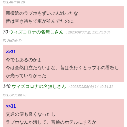
ID:L4rRPpF20
新横浜のラブホもずいぶん減ったな
昔は空き待ちで車が並んでたのに
70
ウィズコロナの名無しさん
：2023/09/08(金) 13:17:18.84
ID:2htZofrJ0
>>31
今でもあるのかよ
今は全然目立たないよな、昔は夜行くとラブホの看板し
か光っていなかった
148
ウィズコロナの名無しさん
：2023/09/08(金) 14:40:14.31
ID:EGx3CnhY0
>>31
交通の便も良くなったし
ラブホなんか潰して、普通のホテルにするか