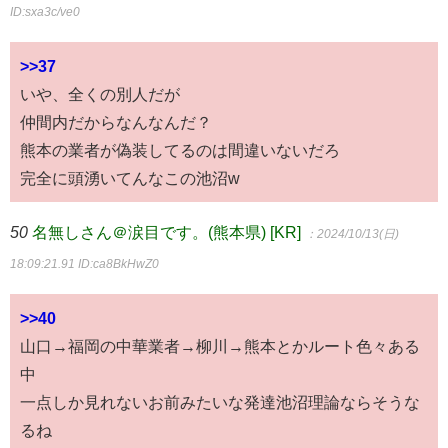
ID:sxa3c/ve0
>>37
いや、全くの別人だが
仲間内だからなんなんだ？
熊本の業者が偽装してるのは間違いないだろ
完全に頭湧いてんなこの池沼w
50
名無しさん＠涙目です。(熊本県) [KR]
：2024/10/13(日)
18:09:21.91
ID:ca8BkHwZ0
>>40
山口→福岡の中華業者→柳川→熊本とかルート色々ある
中
一点しか見れないお前みたいな発達池沼理論ならそうな
るね