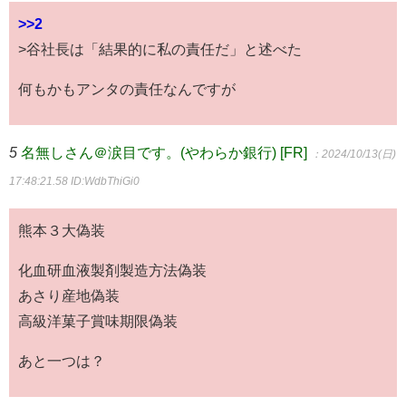
>>2
>谷社長は「結果的に私の責任だ」と述べた
何もかもアンタの責任なんですが
5
名無しさん＠涙目です。(やわらか銀行) [FR]
：2024/10/13(日)
17:48:21.58
ID:WdbThiGi0
熊本３大偽装
化血研血液製剤製造方法偽装
あさり産地偽装
高級洋菓子賞味期限偽装
あと一つは？