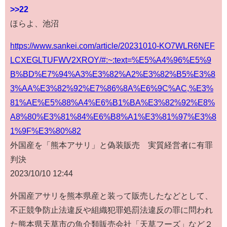
>>22
ほらよ、池沼
https://www.sankei.com/article/20231010-KO7WLR6NEF
LCXEGLTUFWV2XROY/#:~:text=%E5%A4%96%E5%9
B%BD%E7%94%A3%E3%82%A2%E3%82%B5%E3%8
3%AA%E3%82%92%E7%86%8A%E6%9C%AC,%E3%
81%AE%E5%88%A4%E6%B1%BA%E3%82%92%E8%
A8%80%E3%81%84%E6%B8%A1%E3%81%97%E3%8
1%9F%E3%80%82
外国産を「熊本アサリ」と偽装販売 実質経営者に有罪
判決
2023/10/10 12:44
外国産アサリを熊本県産と装って販売したなどとして、
不正競争防止法違反や組織犯罪処罰法違反の罪に問われ
た熊本県天草市の魚介類販売会社「天草フーズ」など２