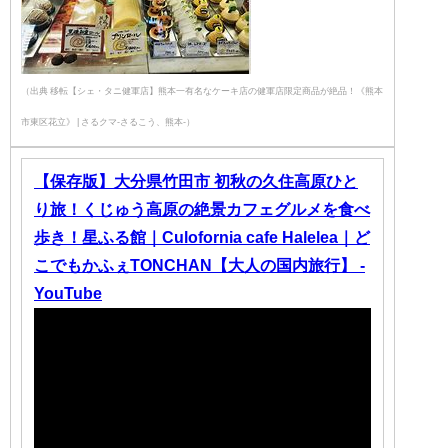
（出典 移転【シェ・タニ健軍店】熊本一有名なケーキ店の健軍店限定商品が絶品！《熊本
市東区花立》 | さるクマ-さるこう、熊本-）
【保存版】大分県竹田市 初秋の久住高原ひと
り旅！くじゅう高原の絶景カフェグルメを食べ
歩き！星ふる館｜Culofornia cafe Halelea｜ど
こでもかふぇTONCHAN【大人の国内旅行】 -
YouTube