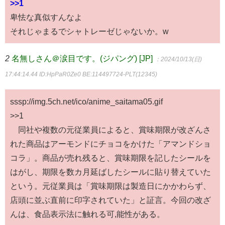
>>1
卑怯な真似すんなよ
それじゃまるでシャトレーゼじゃないか。w
2
名無しさん＠涙目です。(ジパング) [JP]
：2024/10/13(日)
17:44:14.44
ID:HpPaR0Ze0 BE:114497724-PLT(12345)
sssp://img.5ch.net/ico/anime_saitama05.gif
>>1
同社や複数の元従業員によると、賞味期限が改ざんさ
れた商品はアーモンドにチョコをかけた「アマンドショ
コラ」。商品が売れ残ると、賞味期限を記したシールを
はがし、期限を数カ月延ばしたシールに貼り替えていた
という。元従業員は「賞味期限は製造日にかかわらず、
店頭に並ぶ直前に印字されていた」と証言。今回の改ざ
んは、食品表示法に触れる可,能性がある。