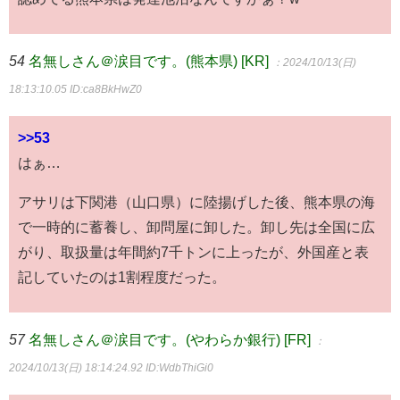
54
名無しさん＠涙目です。(熊本県) [KR]
：2024/10/13(日)
18:13:10.05
ID:ca8BkHwZ0
>>53
はぁ…
アサリは下関港（山口県）に陸揚げした後、熊本県の海
で一時的に蓄養し、卸問屋に卸した。卸し先は全国に広
がり、取扱量は年間約7千トンに上ったが、外国産と表
記していたのは1割程度だった。
57
名無しさん＠涙目です。(やわらか銀行) [FR]
：
2024/10/13(日) 18:14:24.92
ID:WdbThiGi0