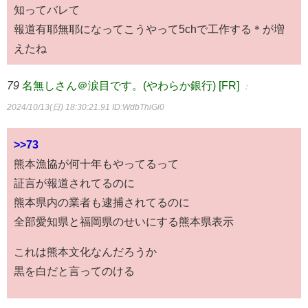
知ってバレて
報道有耶無耶になってこうやって5chで工作する＊が増
えたね
79
名無しさん＠涙目です。(やわらか銀行) [FR]
：
2024/10/13(日) 18:30:21.91
ID:WdbThiGi0
>>73
熊本漁協が何十年もやってるって
証言が報道されてるのに
熊本県内の業者も逮捕されてるのに
全部愛知県と福岡県のせいにする熊本県表示
これは熊本文化なんだろうか
黒を白だと言ってのける