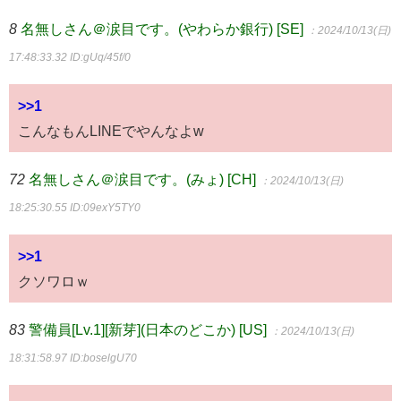
8
名無しさん＠涙目です。(やわらか銀行) [SE]
：2024/10/13(日)
17:48:33.32
ID:gUq/45f/0
>>1
こんなもんLINEでやんなよw
72
名無しさん＠涙目です。(みょ) [CH]
：2024/10/13(日)
18:25:30.55
ID:09exY5TY0
>>1
クソワロｗ
83
警備員[Lv.1][新芽](日本のどこか) [US]
：2024/10/13(日)
18:31:58.97
ID:boselgU70