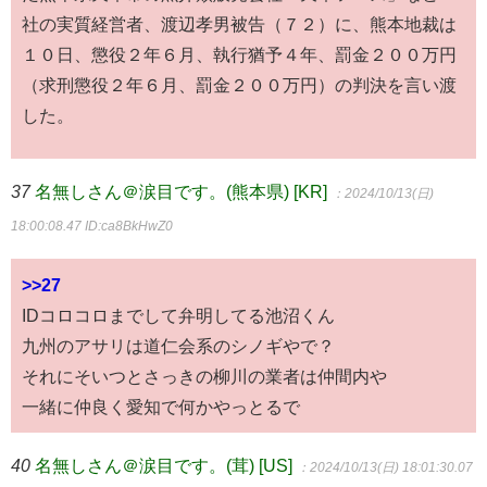
社の実質経営者、渡辺孝男被告（７２）に、熊本地裁は
１０日、懲役２年６月、執行猶予４年、罰金２００万円
（求刑懲役２年６月、罰金２００万円）の判決を言い渡
した。
37
名無しさん＠涙目です。(熊本県) [KR]
：2024/10/13(日)
18:00:08.47
ID:ca8BkHwZ0
>>27
IDコロコロまでして弁明してる池沼くん
九州のアサリは道仁会系のシノギやで？
それにそいつとさっきの柳川の業者は仲間内や
一緒に仲良く愛知で何かやっとるで
40
名無しさん＠涙目です。(茸) [US]
：2024/10/13(日) 18:01:30.07