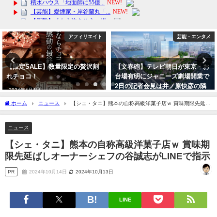
アフィリエイト
芸能・エンタメ
【限定SALE】数量限定の贅沢割
【文春砲】テレビ朝日が東京・お
れチョコ！
台場有明にジャニーズ劇場開業で
2日の記者会見は井ノ原快彦の隣
2024年4月4日
にテレ朝が着席か？帝国劇場出禁
ホーム
ニュース
【シェ・タニ】熊本の自称高級洋菓子店ｗ 賞味期限先延ば
で開き直りか？
しオーナーシェフの谷誠志がLINEで指示
2023年9月29日
ニュース
【シェ・タニ】熊本の自称高級洋菓子店ｗ 賞味期
限先延ばしオーナーシェフの谷誠志がLINEで指示
PR
2024年10月14日
2024年10月13日
LINE