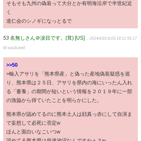
そもそも九州の偽装って大分とか有明海沿岸で半世紀近
く
道仁会のシノギになっとるで
53
名無しさん＠涙目です。(茸) [US]
：2024/10/13(日) 18:11:55.17
ID:sxa3c/ve0
>>50
>輸入アサリを「熊本県産」と偽った産地偽装疑惑を巡
り、熊本県は２５日、アサリを県内の海にいったん入れ
る「蓄養」の期間が短いという情報を２０１９年に一部
の漁協から得ていたことを明らかにした。
熊本県が認めてるのに熊本土人は顔真っ赤にして自演ま
で妄想して必死に否定w
ほんと面白いなこいつw
認めてる熊本県は発達池沼なんですかぁ？w