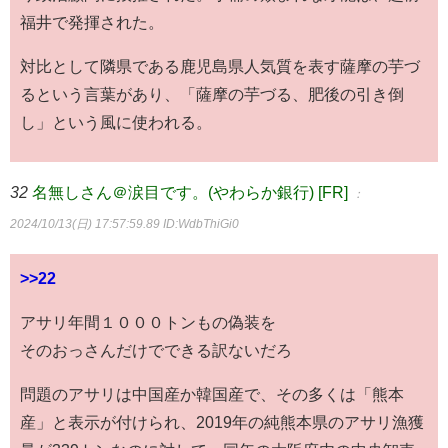
福井で発揮された。
対比として隣県である鹿児島県人気質を表す薩摩の芋づ
るという言葉があり、「薩摩の芋づる、肥後の引き倒
し」という風に使われる。
32
名無しさん＠涙目です。(やわらか銀行) [FR]
：
2024/10/13(日) 17:57:59.89
ID:WdbThiGi0
>>22
アサリ年間１０００トンもの偽装を
そのおっさんだけでできる訳ないだろ
問題のアサリは中国産か韓国産で、その多くは「熊本
産」と表示が付けられ、2019年の純熊本県のアサリ漁獲