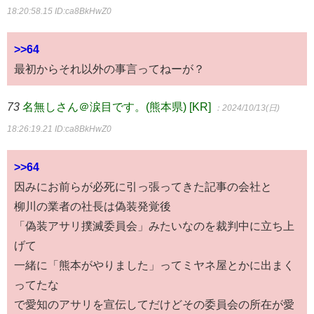
18:20:58.15
ID:ca8BkHwZ0
>>64
最初からそれ以外の事言ってねーが？
73
名無しさん＠涙目です。(熊本県) [KR]
：2024/10/13(日)
18:26:19.21
ID:ca8BkHwZ0
>>64
因みにお前らが必死に引っ張ってきた記事の会社と
柳川の業者の社長は偽装発覚後
「偽装アサリ撲滅委員会」みたいなのを裁判中に立ち上
げて
一緒に「熊本がやりました」ってミヤネ屋とかに出まく
ってたな
で愛知のアサリを宣伝してだけどその委員会の所在が愛