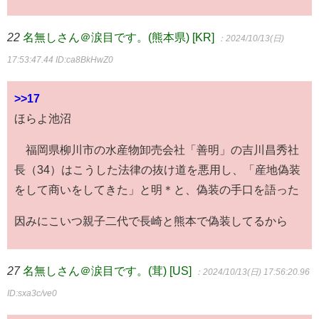
22
名無しさん＠涙目です。(熊本県) [KR]
：2024/10/13(日)
17:53:47.44
ID:ca8BkHwZ0
>>17
ほらよ池沼
福岡県柳川市の水産物卸売会社「善明」の吉川昌秀社
長（34）はこうした法律の抜け道を悪用し、「産地偽装
をして商いをしてきた」と明＊と、偽装の手口を語った
因みにこいつ親子二代で長崎と熊本で偽装してるから
27
名無しさん＠涙目です。(茸) [US]
：2024/10/13(日) 17:56:20.96
ID:sxa3c/ve0