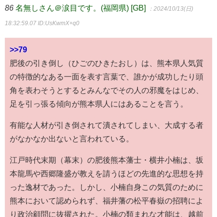
86
名無しさん＠涙目です。(福岡県) [GB]
：2024/10/13(日)
18:32:59.07
ID:UsKwmX+q0
>>79
肥後の引き倒し（ひごのひきたおし）は、熊本県人気質
の特徴的なある一面を表す言葉で、誰かが成功したり頭
角を表わそうとするとみんなでその人の邪魔をはじめ、
足を引っ張る傾向が熊本県人にはあることを言う。
有能な人材が引き倒されて潰されてしまい、大成する者
がなかなか出ないと言われている。
江戸時代末期（幕末）の肥後熊本藩士・横井小楠は、坂
本龍馬や西郷隆盛が教えを請うほどの先進的な思想を持
った逸材であった。しかし、小楠自身この気質のために
熊本において認められず、福井藩の松平春嶽の招聘によ
り政治顧問に抜擢された。小楠の類まれな才能は、越前