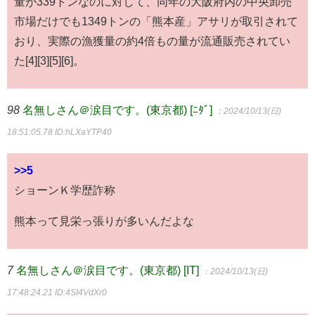
量が339トンなのに対して、同年の大阪府内の中央卸売
市場だけでも1349トンの「熊本産」アサリが取引されて
おり、実際の漁獲量の約4倍もの量が流通販売されてい
た[4][3][5][6]。
98
名無しさん＠涙目です。(東京都) [ﾆﾀﾞ]
：2024/10/13(日)
18:51:05.78
ID:hLXaYTP40
>>5
ショーンＫ学歴詐称
熊本って見栄っ張りが多いんだよな
7
名無しさん＠涙目です。(東京都) [IT]
：2024/10/13(日)
17:48:24.21
ID:4SI4VdXr0