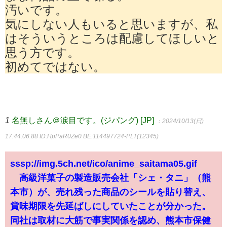
汚いです。
気にしない人もいると思いますが、私
はそういうところは配慮してほしいと
思う方です。
初めてではない。
1
名無しさん＠涙目です。(ジパング) [JP]
：2024/10/13(日)
17:44:06.88
ID:HpPaR0Ze0 BE:114497724-PLT(12345)
sssp://img.5ch.net/ico/anime_saitama05.gif
高級洋菓子の製造販売会社「シェ・タニ」（熊
本市）が、売れ残った商品のシールを貼り替え、
賞味期限を先延ばしにしていたことが分かった。
同社は取材に大筋で事実関係を認め、熊本市保健