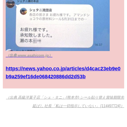
（出典 www.asahicom.jp）
https://news.yahoo.co.jp/articles/d4cac23eb9e0
b9a259ef16de068420886dd2d53b
（出典 高級洋菓子店「シェ・タニ」(熊本市) シール貼り替え賞味期限先
延ばし 社長「私は一切指示していない」 [114497724]）