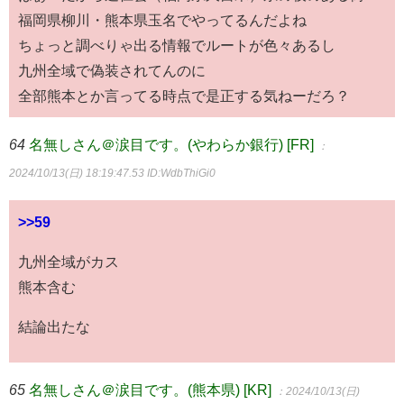
福岡県柳川・熊本県玉名でやってるんだよね
ちょっと調べりゃ出る情報でルートが色々あるし
九州全域で偽装されてんのに
全部熊本とか言ってる時点で是正する気ねーだろ？
64
名無しさん＠涙目です。(やわらか銀行) [FR]
：
2024/10/13(日) 18:19:47.53
ID:WdbThiGi0
>>59
九州全域がカス
熊本含む
結論出たな
65
名無しさん＠涙目です。(熊本県) [KR]
：2024/10/13(日)