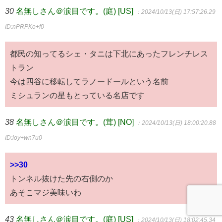
30
名無しさん＠涙目です。(庭) [US]
：2024/10/13(日) 17:57:26.29
ID:nPRPKo+f0
都民の知ってるシェ・タニは下北にあったフレンチレス
トラン
今は四谷に移転してラノードールという名前
ミシュランの星もとっている名店です
38
名無しさん＠涙目です。(茸) [NO]
：2024/10/13(日) 18:00:20.88
ID:loy+wn7u0
>>30
トンネル抜けた先の右側のか
あそこマジ美味いわ
43
名無しさん＠涙目です。(庭) [US]
：2024/10/13(日) 18:02:45.34