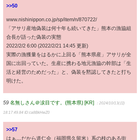
>>50
www.nishinippon.co.jp/sp/item/n/870722/
「アサリ産地偽装は何十年も続いてきた」熊本の漁協組
合長が語った偽装の実態
2022/2/2 6:00 (2022/2/21 14:45 更新)
実際の漁獲量をはるかに上回る「熊本県産」アサリが全
国に出回っていた。生産に携わる地元漁協の幹部は「生
活と経営のためだった」と、偽装を黙認してきたと打ち
明けた。
59
名無しさん＠涙目です。(熊本県) [KR]
：2024/10/13(日)
18:17:49.84
ID:ca8BkHwZ0
>>57
はぁ…だから道仁会（福岡県久留米）系の枝のある街