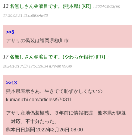
13
名無しさん＠涙目です。(熊本県) [KR]
：2024/10/13(日)
17:50:02.21
ID:ca8BkHwZ0
>>5
アサリの偽装は福岡県柳川市
17
名無しさん＠涙目です。(やわらか銀行) [FR]
：
2024/10/13(日) 17:51:26.34
ID:WdbThiGi0
>>13
熊本県表示さあ、生きてて恥ずかしくないの
kumanichi.com/articles/570311
アサリ産地偽装疑惑、３年前に情報把握 熊本県が陳謝
「対応、不十分だった」
熊本日日新聞 2022年2月26日 08:00