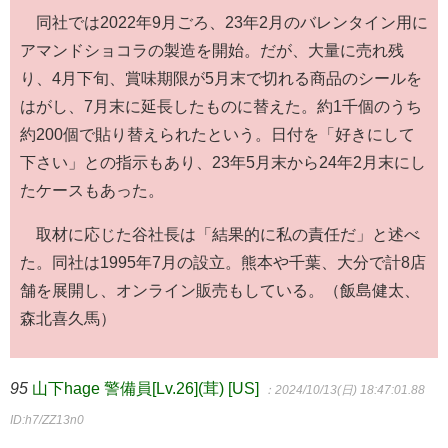
同社では2022年9月ごろ、23年2月のバレンタイン用に
アマンドショコラの製造を開始。だが、大量に売れ残
り、4月下旬、賞味期限が5月末で切れる商品のシールを
はがし、7月末に延長したものに替えた。約1千個のうち
約200個で貼り替えられたという。日付を「好きにして
下さい」との指示もあり、23年5月末から24年2月末にし
たケースもあった。
取材に応じた谷社長は「結果的に私の責任だ」と述べ
た。同社は1995年7月の設立。熊本や千葉、大分で計8店
舗を展開し、オンライン販売もしている。（飯島健太、
森北喜久馬）
95
山下hage 警備員[Lv.26](茸) [US]
：2024/10/13(日) 18:47:01.88
ID:h7/ZZ13n0