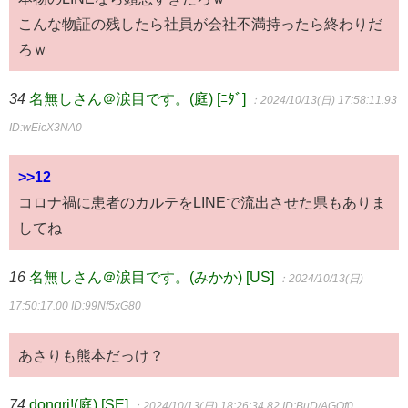
こんな物証の残したら社員が会社不満持ったら終わりだ
ろｗ
34
名無しさん＠涙目です。(庭) [ﾆﾀﾞ]
：2024/10/13(日) 17:58:11.93
ID:wEicX3NA0
>>12
コロナ禍に患者のカルテをLINEで流出させた県もありま
してね
16
名無しさん＠涙目です。(みかか) [US]
：2024/10/13(日)
17:50:17.00
ID:99Nf5xG80
あさりも熊本だっけ？
74
dongri!(庭) [SE]
：2024/10/13(日) 18:26:34.82
ID:BuD/AGQf0