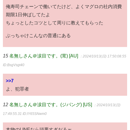
俺寿司チェーンで働いてたけど、よくマグロの社内消費
期限1日伸ばしてたよ
ちょっとしたコツとして周りに教えてもらった
ぶっちゃけこんなの普通にある
15
名無しさん＠涙目です。(茸) [AU]
：2024/10/13(日) 17:50:08.55
ID:BsgVsgt40
>>7
よ、犯罪者
12
名無しさん＠涙目です。(ジパング) [US]
：2024/10/13(日)
17:49:55.31
ID:lY65SNwm0
本物のLINEなら頭悪すぎだろｗ